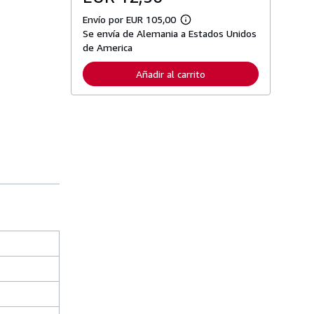
Envío por EUR 105,00
M
Se envía de Alemania a Estados Unidos
á
s
de America
i
n
Añadir al carrito
f
o
r
m
a
c
i
ó
n
s
o
b
r
e
l
a
s
t
a
r
i
f
a