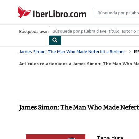
Pasar al contenido principal
IberLibro.com
Búsqueda avanzada
Colecciones
Libros antiguos
Arte y colecc
James Simon: The Man Who Made Nefertiti a Berliner
IS
Artículos relacionados a James Simon: The Man Who Mad
James Simon: The Man Who Made Nefertit
Tapa dura