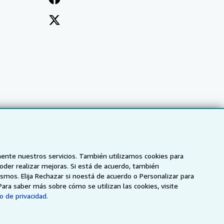
mente nuestros servicios. También utilizamos cookies para
poder realizar mejoras. Si está de acuerdo, también
smos. Elija Rechazar si noestá de acuerdo o Personalizar para
NZ
AbeBooks.ca
ZVAB.com
Para saber más sobre cómo se utilizan las cookies, visite
o de privacidad.