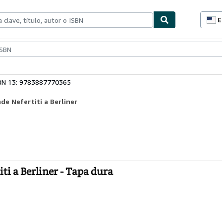
E
P
d
c
ionismo
Vendedores
Comenzar a vender
d
s
BN 13: 9783887770365
e Nefertiti a Berliner
i a Berliner - Tapa dura