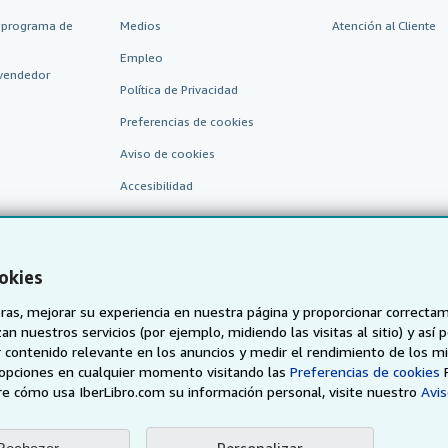
 programa de
Medios
Atención al Cliente
Empleo
vendedor
Política de Privacidad
Preferencias de cookies
Aviso de cookies
Accesibilidad
okies
as, mejorar su experiencia en nuestra página y proporcionar correcta
n nuestros servicios (por ejemplo, midiendo las visitas al sitio) y así 
 contenido relevante en los anuncios y medir el rendimiento de los mi
AbeBooks.de
AbeBooks.fr
AbeBooks.it
AbeBooks Aus/
opciones en cualquier momento visitando las
Preferencias de cookies
e cómo usa IberLibro.com su información personal, visite nuestro
Avis
BookFinder.com
Encuentre cualquier libro al mejor precio