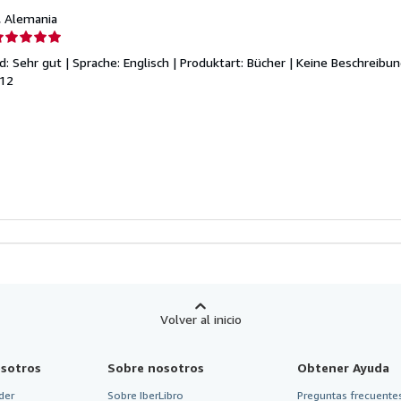
, Alemania
lificación
el
d: Sehr gut | Sprache: Englisch | Produktart: Bücher | Keine Beschreibu
endedor:
/12
e
strellas
Volver al inicio
sotros
Sobre nosotros
Obtener Ayuda
der
Sobre IberLibro
Preguntas frecuentes