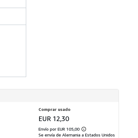
s
d
e
e
n
v
í
o
Comprar usado
EUR 12,30
Envío por EUR 105,00
Más
Se envía de Alemania a Estados Unidos
información