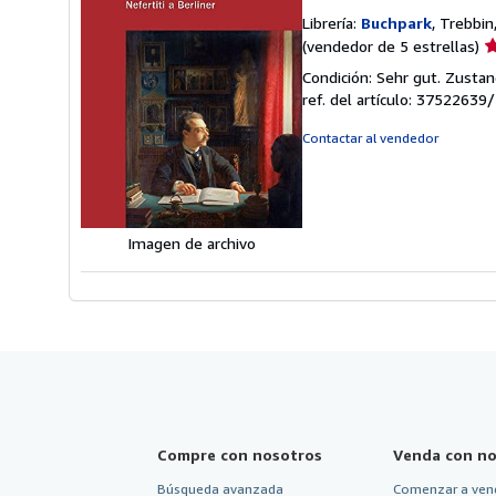
Librería:
Buchpark
, Trebbin
Ca
(vendedor de 5 estrellas)
d
Condición: Sehr gut. Zustan
v
ref. del artículo: 37522639
5
d
Contactar al vendedor
5
e
Imagen de archivo
Compre con nosotros
Venda con no
Búsqueda avanzada
Comenzar a ven