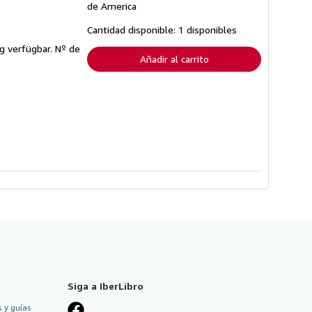
sobre
de America
las
tarifas
Cantidad disponible: 1 disponibles
de
envío
ng verfügbar.
Nº de
Añadir al carrito
Siga a IberLibro
 y guías