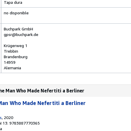
Tapa dura
no disponible
Buchpark GmbH
gpsr@buchpark.de
Krügerweg 1
Trebbin
Brandenburg
14959
Alemania
he Man Who Made Nefertiti a Berliner
an Who Made Nefertiti a Berliner
s
, 2020
N 13: 9783887770365
a