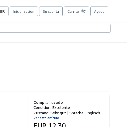
UR
Iniciar sesión
Su cuenta
Carrito
Ayuda
referencias
e
ompra
el
itio.
Comprar usado
Condición: Excelente
Zustand: Sehr gut | Sprache: Englisch...
Ver este artículo
EUR 12,30