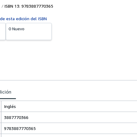
ISBN 13: 9783887770365
 de esta edición del ISBN
0 Nuevo
dición
Inglés
3887770366
9783887770365