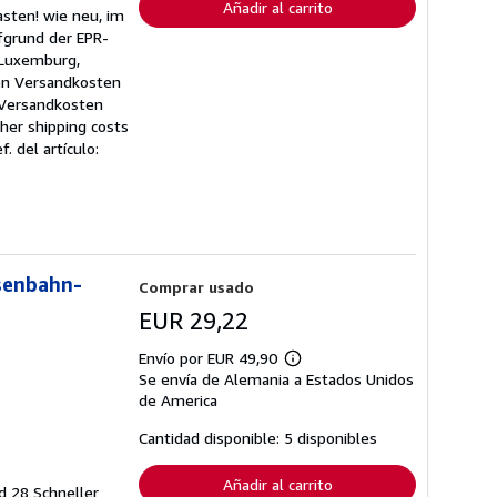
Añadir al carrito
asten! wie neu, im
fgrund der EPR-
 Luxemburg,
nen Versandkosten
 Versandkosten
her shipping costs
f. del artículo:
senbahn-
Comprar usado
EUR 29,22
Envío por EUR 49,90
Más
Se envía de Alemania a Estados Unidos
información
sobre
de America
las
tarifas
Cantidad disponible: 5 disponibles
de
envío
Añadir al carrito
nd 28 Schneller