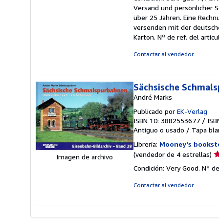
v
Versand und persönlicher S
5
über 25 Jahren. Eine Rechn
d
versenden mit der deutsch
5
Karton.
Nº de ref. del artíc
e
Contactar al vendedor
Sächsische Schmal
André Marks
Publicado por
EK-Verlag
ISBN 10: 3882553677
/
ISB
Antiguo o usado
/
Tapa bla
Librería:
Mooney's bookst
Ca
(vendedor de 4 estrellas)
Imagen de archivo
d
Condición: Very Good.
Nº de
v
4
Contactar al vendedor
d
5
e