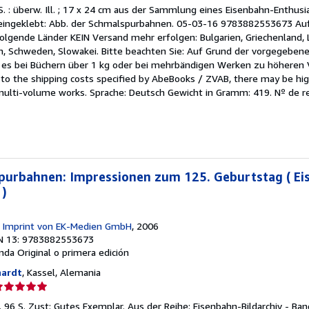
el
 S. : überw. Ill. ; 17 x 24 cm aus der Sammlung eines Eisenbahn-Enthusi
endedor:
g eingeklebt: Abb. der Schmalspurbahnen. 05-03-16 9783882553673 Au
folgende Länder KEIN Versand mehr erfolgen: Bulgarien, Griechenland,
e
n, Schweden, Slowakei. Bitte beachten Sie: Auf Grund der vorgegebe
es bei Büchern über 1 kg oder bei mehrbändigen Werken zu höheren
strellas
o the shipping costs specified by AbeBooks / ZVAB, there may be hig
 multi-volume works. Sprache: Deutsch Gewicht in Gramm: 419.
Nº de re
purbahnen: Impressionen zum 125. Geburtstag ( Ei
 )
n Imprint von EK-Medien GmbH
, 2006
N 13: 9783882553673
anda
Original o primera edición
hardt
, Kassel, Alemania
lificación
el
l. 96 S. Zust: Gutes Exemplar. Aus der Reihe: Eisenbahn-Bildarchiv - Ba