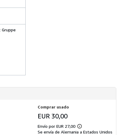
s
d
e
e
n
v
í
t Gruppe
o
Comprar usado
EUR 30,00
Envío por EUR 27,00
Más
Se envía de Alemania a Estados Unidos
información