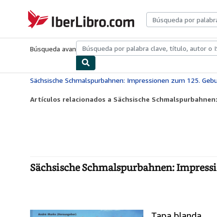
Pasar al contenido principal
IberLibro.com
Búsqueda avanzada
Colecciones
Libros antiguos
Arte y colecc
Sächsische Schmalspurbahnen: Impressionen zum 125. Gebu
Artículos relacionados a Sächsische Schmalspurbahnen:
Sächsische Schmalspurbahnen: Impressi
Tapa blanda