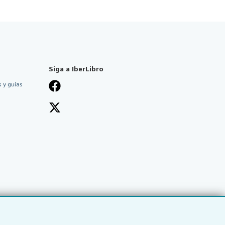
Siga a IberLibro
 y guías