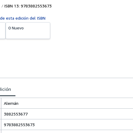
ISBN 13: 9783882553673
 de esta edición del ISBN
0 Nuevo
dición
Alemán
3882553677
9783882553673