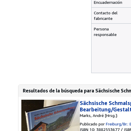
Encuadernación
Contacto del
fabricante
Persona
responsable
Resultados de la búsqueda para Sächsische Schm
Sächsische Schmals
Bearbeitung/Gestal
Marks, André [Hrsg.]:
Publicado por
Freiburg/Br.:
ISBN 10: 3882553677
/
ISB