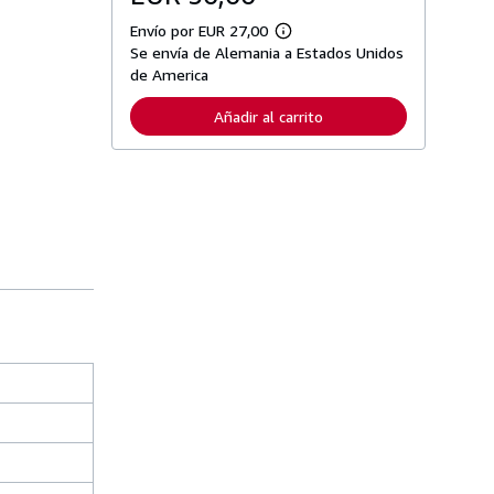
Envío por EUR 27,00
M
Se envía de Alemania a Estados Unidos
á
s
de America
i
n
Añadir al carrito
f
o
r
m
a
c
i
ó
n
s
o
b
r
e
l
a
s
t
a
r
i
f
a