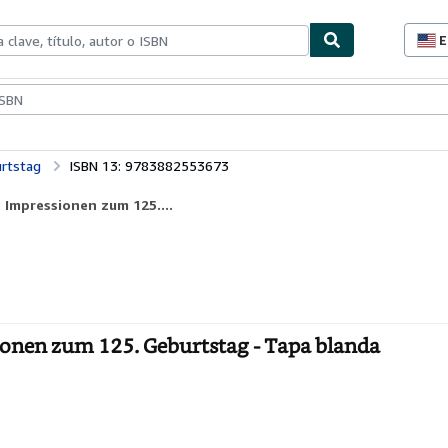
E
P
d
c
ionismo
Vendedores
Comenzar a vender
d
s
rtstag
ISBN 13: 9783882553673
 Impressionen zum 125....
onen zum 125. Geburtstag - Tapa blanda