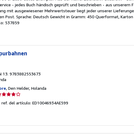
endedor:
ervice - jedes Buch händisch geprüft und beschrieben - aus unserem F
ung mit ausgewiesener Mehrwertsteuer liegt jeder unserer Lieferungen
e
en Post. Sprache: Deutsch Gewicht in Gramm: 450 Querformat, Karton
ulo: 537859
strellas
spurbahnen
N 13: 9783882553673
nda
ore
, Den Helder, Holanda
lificación
el
 ref. del artículo: ED10046934AE599
endedor:
e
strellas