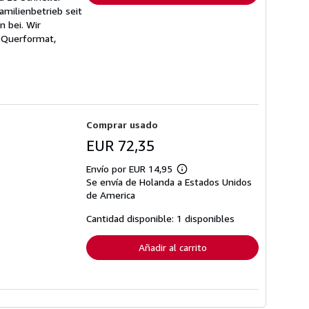
amilienbetrieb seit
 bei. Wir
 Querformat,
Comprar usado
EUR 72,35
Envío por EUR 14,95
Más
Se envía de Holanda a Estados Unidos
información
sobre
de America
las
tarifas
Cantidad disponible: 1 disponibles
de
envío
Añadir al carrito