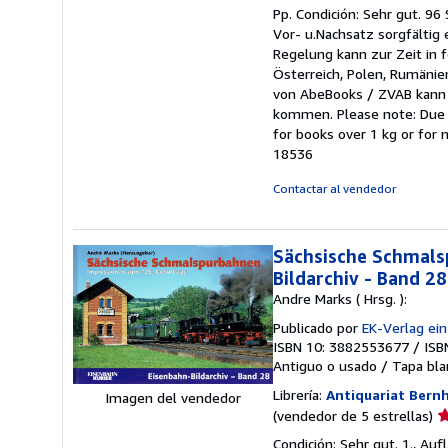
d
Pp. Condición: Sehr gut. 96
v
Vor- u.Nachsatz sorgfälti
5
Regelung kann zur Zeit in 
d
Österreich, Polen, Rumänie
5
von AbeBooks / ZVAB kann 
e
kommen. Please note: Due t
for books over 1 kg or for
18536
Contactar al vendedor
Sächsische Schmals
Bildarchiv - Band 28
Andre Marks ( Hrsg. ):
Publicado por
EK-Verlag ei
ISBN 10: 3882553677
/
ISB
Antiguo o usado
/
Tapa bl
Librería:
Antiquariat Bern
Imagen del vendedor
Ca
(vendedor de 5 estrellas)
d
Condición: Sehr gut. 1., Auf