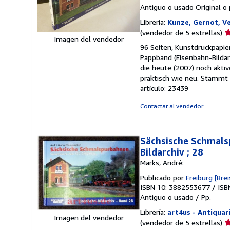
Antiguo o usado
Original o
Librería:
Kunze, Gernot, V
Ca
(vendedor de 5 estrellas)
Imagen del vendedor
d
96 Seiten, Kunstdruckpapie
v
Pappband (Eisenbahn-Bildar
5
die heute (2007) noch akt
d
praktisch wie neu. Stammt 
5
artículo: 23439
e
Contactar al vendedor
Sächsische Schmals
Bildarchiv ; 28
Marks, André:
Publicado por
Freiburg [Bre
ISBN 10: 3882553677
/
ISB
Antiguo o usado
/
Pp.
Librería:
art4us - Antiquar
Imagen del vendedor
Ca
(vendedor de 5 estrellas)