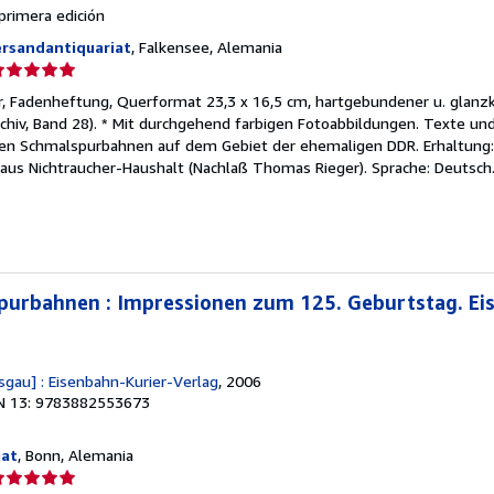
 primera edición
ersandantiquariat
, Falkensee, Alemania
lificación
el
r, Fadenheftung, Querformat 23,3 x 16,5 cm, hartgebundener u. glanzka
endedor:
chiv, Band 28). * Mit durchgehend farbigen Fotoabbildungen. Texte und
iven Schmalspurbahnen auf dem Gebiet der ehemaligen DDR. Erhaltung:
e
aus Nichtraucher-Haushalt (Nachlaß Thomas Rieger). Sprache: Deutsch
strellas
purbahnen : Impressionen zum 125. Geburtstag. Ei
isgau] : Eisenbahn-Kurier-Verlag
, 2006
N 13: 9783882553673
iat
, Bonn, Alemania
lificación