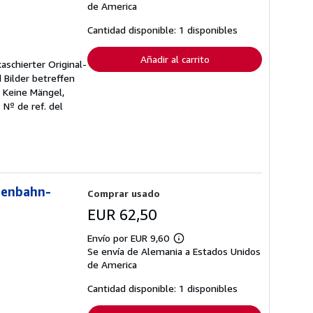
sobre
de America
las
tarifas
Cantidad disponible: 1 disponibles
de
envío
Añadir al carrito
schierter Original-
 Bilder betreffen
 Keine Mängel,
.
Nº de ref. del
senbahn-
Comprar usado
EUR 62,50
Envío por EUR 9,60
Más
Se envía de Alemania a Estados Unidos
información
sobre
de America
las
tarifas
Cantidad disponible: 1 disponibles
de
envío