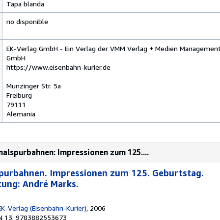
Tapa blanda
no disponible
EK-Verlag GmbH - Ein Verlag der VMM Verlag + Medien Managemen
GmbH
https://www.eisenbahn-kurier.de
Munzinger Str. 5a
Freiburg
79111
Alemania
alspurbahnen: Impressionen zum 125....
purbahnen. Impressionen zum 125. Geburtstag.
tung: André Marks.
 EK-Verlag (Eisenbahn-Kurier)
, 2006
N 13: 9783882553673