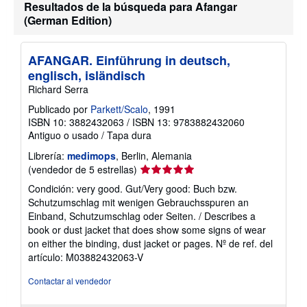
a
Resultados de la búsqueda para Afangar
c
(German Edition)
i
ó
n
s
AFANGAR. Einführung in deutsch,
o
englisch, isländisch
b
r
Richard Serra
e
l
Publicado por
Parkett/Scalo
, 1991
a
ISBN 10: 3882432063
/
ISBN 13: 9783882432060
s
Antiguo o usado
/
Tapa dura
t
a
Librería:
medimops
, Berlin, Alemania
r
i
Calificación
(vendedor de 5 estrellas)
f
del
a
Condición: very good. Gut/Very good: Buch bzw.
vendedor:
s
Schutzumschlag mit wenigen Gebrauchsspuren an
d
5
Einband, Schutzumschlag oder Seiten. / Describes a
e
de
e
book or dust jacket that does show some signs of wear
5
n
on either the binding, dust jacket or pages.
Nº de ref. del
v
estrellas
artículo: M03882432063-V
í
o
Contactar al vendedor