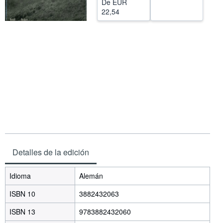
De
EUR
22,54
CERRAR
Detalles de la edición
Idioma
Alemán
ISBN 10
3882432063
ISBN 13
9783882432060