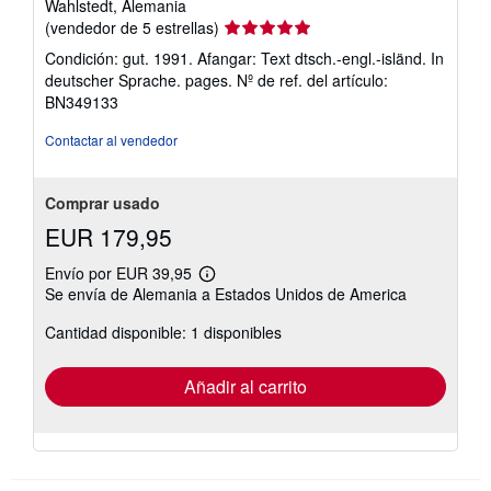
Wahlstedt, Alemania
Calificación
(vendedor de 5 estrellas)
del
Condición: gut. 1991. Afangar: Text dtsch.-engl.-isländ. In
vendedor:
deutscher Sprache. pages.
Nº de ref. del artículo:
5
BN349133
de
5
Contactar al vendedor
estrellas
Comprar usado
EUR 179,95
Envío por EUR 39,95
Más
Se envía de Alemania a Estados Unidos de America
información
sobre
Cantidad disponible: 1 disponibles
las
tarifas
de
envío
Añadir al carrito