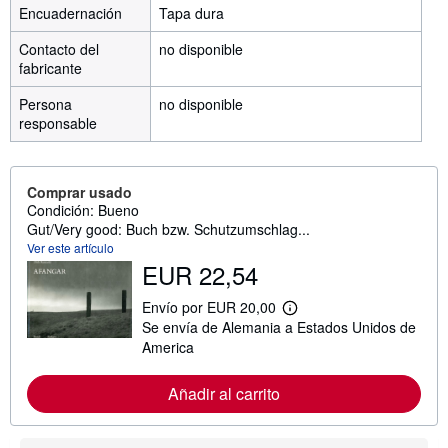
Encuadernación
Tapa dura
Contacto del
no disponible
fabricante
Persona
no disponible
responsable
Comprar usado
Condición: Bueno
Gut/Very good: Buch bzw. Schutzumschlag...
Ver este artículo
EUR 22,54
Envío por EUR 20,00
M
Se envía de Alemania a Estados Unidos de
á
s
America
i
n
f
Añadir al carrito
o
r
m