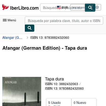
Pasar al contenido principal
IberLibro.com
EUR
Iniciar sesión
Preferencias
de
compra
Menú
del
sitio.
Afangar (German Edition)
ISBN 13: 9783882432060
Mi cuenta
Consultar mis pedidos
Afangar (German Edition) - Tapa dura
Búsqueda avanzada
Colecciones
Libros antiguos
Tapa dura
Arte y coleccionismo
ISBN 10: 3882432063
Vendedores
ISBN 13: 9783882432060
Comenzar a vender
5 Usado
0 Nuevo
Ayuda