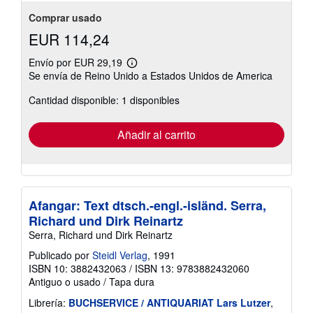
Comprar usado
EUR 114,24
Envío por EUR 29,19
Más
Se envía de Reino Unido a Estados Unidos de America
información
sobre
Cantidad disponible: 1 disponibles
las
tarifas
de
envío
Añadir al carrito
Afangar: Text dtsch.-engl.-isländ. Serra,
Richard und Dirk Reinartz
Serra, Richard und Dirk Reinartz
Publicado por
Steidl Verlag
, 1991
ISBN 10: 3882432063
/
ISBN 13: 9783882432060
Antiguo o usado
/
Tapa dura
Librería:
BUCHSERVICE / ANTIQUARIAT Lars Lutzer
,