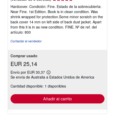
del
Hardcover. Condición: Fine. Estado de la sobrecubierta:
vendedor:
Near Fine. 1st Edition. Book is in clean condition. Was
5
shrink wrapped for protection.Some minor scratch on the
de
back cover 14 mm on left side of back dust jacket. Apart
5
from this it is in as new condition. FINE.
Nº de ref. del
estrellas
artículo: 800
Contactar al vendedor
Comprar usado
EUR 25,14
Envío por EUR 30,37
Más
Se envía de Australia a Estados Unidos de America
información
sobre
Cantidad disponible: 1 disponibles
las
tarifas
de
envío
Añadir al carrito