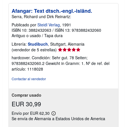
Afangar: Text dtsch.-engl.-isländ.
Serra, Richard und Dirk Reinartz:
Publicado por
Steidl Verlag
, 1991
ISBN 10: 3882432063
/
ISBN 13: 9783882432060
Antiguo o usado
/
Tapa dura
Librería:
Studibuch
, Stuttgart, Alemania
Calificación
(vendedor de 5 estrellas)
del
hardcover. Condición: Sehr gut. 78 Seiten;
vendedor:
9783882432060.2 Gewicht in Gramm: 1.
Nº de ref. del
5
artículo: 1118028
de
5
Contactar al vendedor
estrellas
Comprar usado
EUR 30,99
Envío por EUR 62,30
Más
Se envía de Alemania a Estados Unidos de America
información
sobre