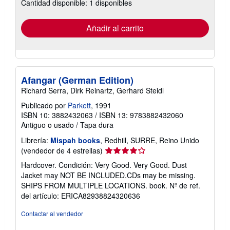
Cantidad disponible: 1 disponibles
las
tarifas
de
envío
Añadir al carrito
Afangar (German Edition)
Richard Serra, Dirk Reinartz, Gerhard Steidl
Publicado por
Parkett
, 1991
ISBN 10: 3882432063
/
ISBN 13: 9783882432060
Antiguo o usado
/
Tapa dura
Librería:
Mispah books
, Redhill, SURRE, Reino Unido
Calificación
(vendedor de 4 estrellas)
del
Hardcover. Condición: Very Good. Very Good. Dust
vendedor:
Jacket may NOT BE INCLUDED.CDs may be missing.
4
SHIPS FROM MULTIPLE LOCATIONS. book.
Nº de ref.
de
del artículo: ERICA82938824320636
5
estrellas
Contactar al vendedor