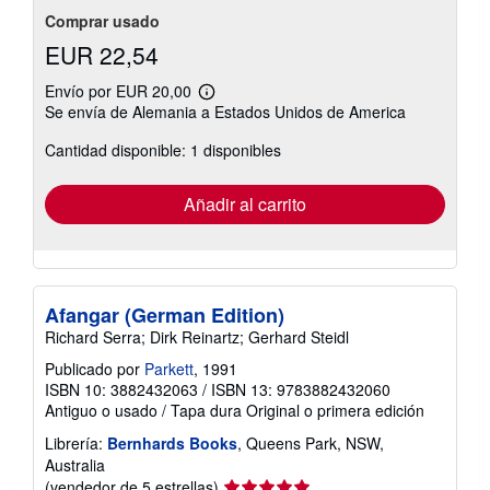
Comprar usado
EUR 22,54
Envío por EUR 20,00
Más
Se envía de Alemania a Estados Unidos de America
información
sobre
Cantidad disponible: 1 disponibles
las
tarifas
de
envío
Añadir al carrito
Afangar (German Edition)
Richard Serra; Dirk Reinartz; Gerhard Steidl
Publicado por
Parkett
, 1991
ISBN 10: 3882432063
/
ISBN 13: 9783882432060
Antiguo o usado
/
Tapa dura
Original o primera edición
Librería:
Bernhards Books
, Queens Park, NSW,
Australia
Calificación
(vendedor de 5 estrellas)