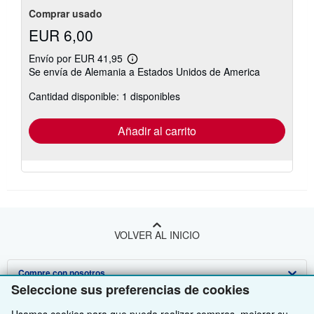
Comprar usado
EUR 6,00
Envío por EUR 41,95
Más
Se envía de Alemania a Estados Unidos de America
información
sobre
Cantidad disponible: 1 disponibles
las
tarifas
de
envío
Añadir al carrito
VOLVER AL INICIO
Compre con nosotros
Seleccione sus preferencias de cookies
Venda con nosotros
Búsqueda avanzada