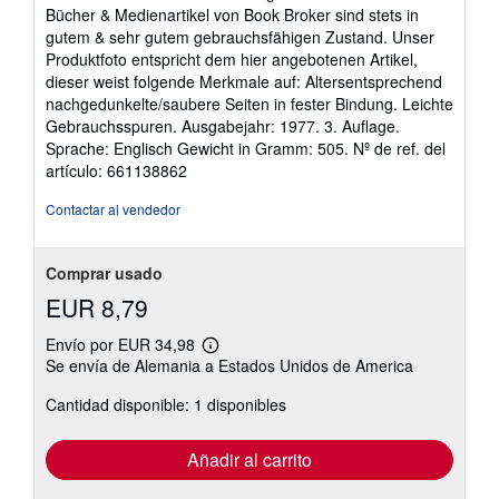
vendedor:
Bücher & Medienartikel von Book Broker sind stets in
5
gutem & sehr gutem gebrauchsfähigen Zustand. Unser
de
Produktfoto entspricht dem hier angebotenen Artikel,
5
dieser weist folgende Merkmale auf: Altersentsprechend
estrellas
nachgedunkelte/saubere Seiten in fester Bindung. Leichte
Gebrauchsspuren. Ausgabejahr: 1977. 3. Auflage.
Sprache: Englisch Gewicht in Gramm: 505.
Nº de ref. del
artículo: 661138862
Contactar al vendedor
Comprar usado
EUR 8,79
Envío por EUR 34,98
Más
Se envía de Alemania a Estados Unidos de America
información
sobre
Cantidad disponible: 1 disponibles
las
tarifas
de
envío
Añadir al carrito