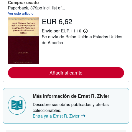
Comprar usado
Paperback, 379pp incl. list of...
Ver este artículo
EUR 6,62
Envío por EUR 11,10
M
Se envía de Reino Unido a Estados Unidos
á
s
de America
i
n
f
o
r
m
Añadir al carrito
a
c
i
ó
n
s
Más información de Ernst R. Zivier
o
b
Descubre sus obras publicadas y ofertas
r
coleccionables.
e
Entra ya a Ernst R. Zivier
l
a
s
t