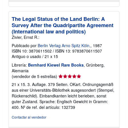
The Legal Status of the Land Berlin: A
Survey After the Quadripartite Agreement
(International law and politics)
Zivier, Ernst R.:
Publicado por
Berlin Verlag Arno Spitz Köln,
, 1987
ISBN 10: 3870611502
/
ISBN 13: 9783870611507
Antiguo o usado
/
21 x 15
Librería:
Bernhard Kiewel Rare Books
, Grünberg,
Alemania
Calificación
(vendedor de 5 estrellas)
del
21 x 15. 3. Auflage. 379 Seiten. OKart. Ordnungsgemäß
vendedor:
aus einer Universitäts-Bibliothek ausgesondert (Stempel,
5
Rückenschild). Einbandkanten leicht berieben, sonst
de
guter Zustand. Sprache: Englisch Gewicht in Gramm:
5
400.
Nº de ref. del artículo: 132739
estrellas
Contactar al vendedor