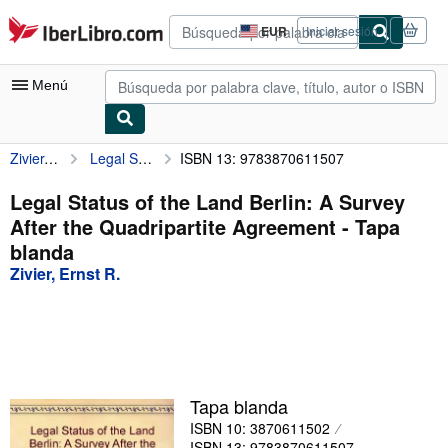
Pasar al contenido principal
IberLibro.com
EUR
Iniciar sesión
Preferencias
de
compra
Menú
del
sitio.
Zivier, Ernst R.
Legal Status of the Land Berlin: A Survey After the Quadripartite Agreement
ISBN 13: 9783870611507
Mi cuenta
Consultar mis pedidos
Legal Status of the Land Berlin: A Survey
After the Quadripartite Agreement - Tapa
Búsqueda avanzada
blanda
Colecciones
Zivier, Ernst R.
Libros antiguos
Arte y coleccionismo
Vendedores
Tapa blanda
Comenzar a vender
ISBN 10: 3870611502
Ayuda
ISBN 13: 9783870611507