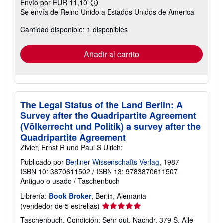
Envío por EUR 11,10
Más
Se envía de Reino Unido a Estados Unidos de America
información
sobre
Cantidad disponible: 1 disponibles
las
tarifas
de
envío
Añadir al carrito
The Legal Status of the Land Berlin: A
Survey after the Quadripartite Agreement
(Völkerrecht und Politik) a survey after the
Quadripartite Agreement
Zivier, Ernst R und Paul S Ulrich:
Publicado por
Berliner Wissenschafts-Verlag
, 1987
ISBN 10: 3870611502
/
ISBN 13: 9783870611507
Antiguo o usado
/
Taschenbuch
Librería:
Book Broker
, Berlin, Alemania
Calificación
(vendedor de 5 estrellas)
del
Taschenbuch. Condición: Sehr gut. Nachdr. 379 S. Alle