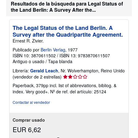
Resultados de la búsqueda para Legal Status of
a
r
the Land Berlin: A Survey After the...
i
f
a
s
The Legal Status of the Land Berlin. A
d
Survey after the Quadripartite Agreement.
e
e
Ernest R. Zivier.
n
v
Publicado por
Berlin Verlag
, 1977
í
ISBN 10: 3870611502
/
ISBN 13: 9783870611507
o
Antiguo o usado
/
Tapa blanda
Librería:
Gerald Leach
, Nr. Wolverhampton, Reino Unido
Calificación
(vendedor de 2 estrellas)
del
Paperback, 379pp incl. list of abbreviations, bibliog. &
vendedor:
index. Very good+.
Nº de ref. del artículo: 25124
2
de
Contactar al vendedor
5
estrellas
Comprar usado
EUR 6,62