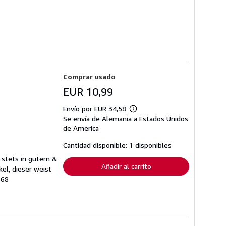
Comprar usado
EUR 10,99
Envío por EUR 34,58
Más
Se envía de Alemania a Estados Unidos
información
sobre
de America
las
tarifas
Cantidad disponible: 1 disponibles
de
envío
d stets in gutem &
Añadir al carrito
el, dieser weist
568