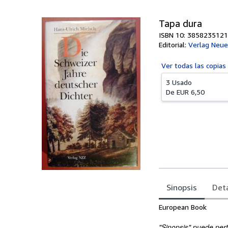
Tapa dura
ISBN 10: 3858235121
Editorial:
Verlag Neue
Ver todas las
copias
3 Usado
De
EUR 6,50
Sinopsis
Deta
Sinopsis
European Book
"Sinopsis" puede pert