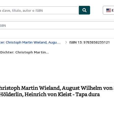
E
P
d
c
ionismo
Vendedores
Comenzar a vender
d
s
on Schlegel, Johann Wolfgang von Goethe, Friedrich Hölderlin, Heinrich von Kleist
ISBN 13: 9783858235121
Dichter: Christoph Martin...
Christoph Martin Wieland, August Wilhelm von 
ölderlin, Heinrich von Kleist - Tapa dura