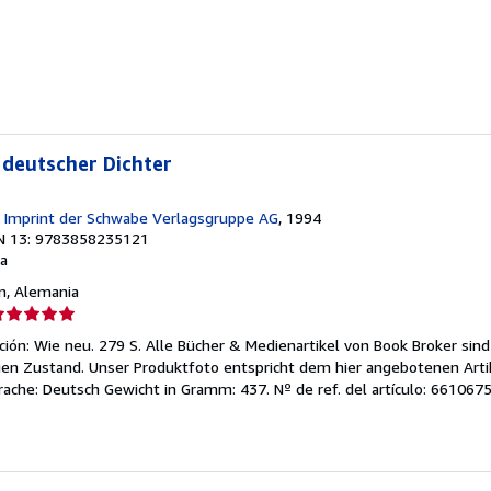
e
strellas
 deutscher Dichter
n Imprint der Schwabe Verlagsgruppe AG
, 1994
N 13: 9783858235121
a
in, Alemania
lificación
el
ón: Wie neu. 279 S. Alle Bücher & Medienartikel von Book Broker sin
endedor:
n Zustand. Unser Produktfoto entspricht dem hier angebotenen Artik
rache: Deutsch Gewicht in Gramm: 437.
Nº de ref. del artículo: 661067
e
strellas