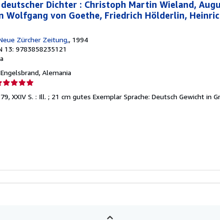
 deutscher Dichter : Christoph Martin Wieland, Aug
n Wolfgang von Goethe, Friedrich Hölderlin, Heinric
. Neue Zürcher Zeitung,
, 1994
N 13: 9783858235121
a
, Engelsbrand, Alemania
lificación
el
 279, XXIV S. : Ill. ; 21 cm gutes Exemplar Sprache: Deutsch Gewicht in
endedor:
e
strellas