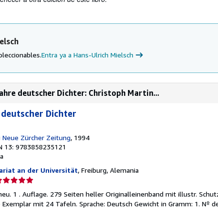
elsch
oleccionables.
Entra ya a Hans-Ulrich Mielsch
hre deutscher Dichter: Christoph Martin...
 deutscher Dichter
g Neue Zürcher Zeitung
, 1994
N 13: 9783858235121
a
riat an der Universität
, Freiburg, Alemania
lificación
el
neu. 1 . Auflage. 279 Seiten heller Originalleinenband mit illustr. Schu
endedor:
 Exemplar mit 24 Tafeln. Sprache: Deutsch Gewicht in Gramm: 1.
Nº de