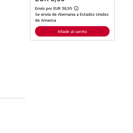
Envío por EUR 38,95
M
Se envía de Alemania a Estados Unidos
á
s
de America
i
n
Añadir al carrito
f
o
r
m
a
c
i
ó
n
s
o
b
r
e
l
a
s
t
a
r
i
f
a