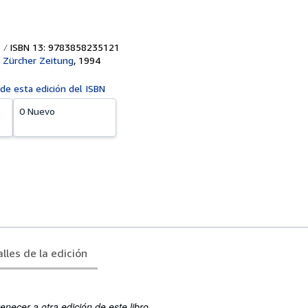
ISBN 13: 9783858235121
 Zürcher Zeitung
,
1994
 de esta edición del ISBN
0 Nuevo
lles de la edición
enecer a otra edición de este libro.