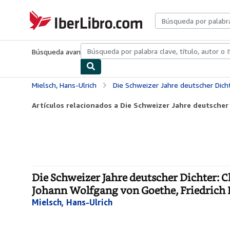
Pasar al contenido principal
IberLibro.com
Búsqueda avanzada
Colecciones
Libros antiguos
Arte y colecc
Mielsch, Hans-Ulrich
Die Schweizer Jahre deutscher Dichter: Christoph Martin Wieland, August Wilhelm v
Artículos relacionados a Die Schweizer Jahre deutscher 
Die Schweizer Jahre deutscher Dichter: 
Johann Wolfgang von Goethe, Friedrich H
Mielsch, Hans-Ulrich