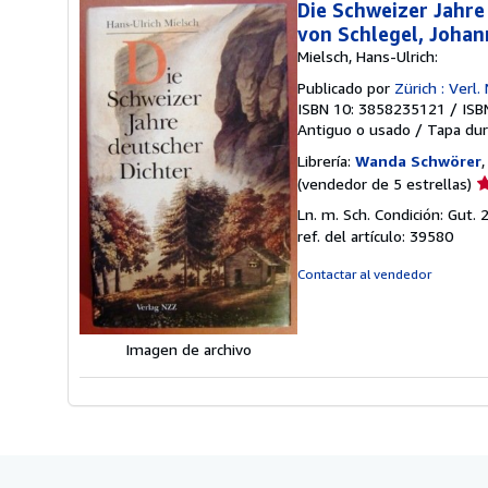
Die Schweizer Jahre
von Schlegel, Johan
Mielsch, Hans-Ulrich:
Publicado por
Zürich : Verl
ISBN 10: 3858235121
/
ISB
Antiguo o usado
/
Tapa dur
Librería:
Wanda Schwörer
Ca
(vendedor de 5 estrellas)
d
Ln. m. Sch. Condición: Gut.
v
ref. del artículo: 39580
5
d
Contactar al vendedor
5
e
Imagen de archivo