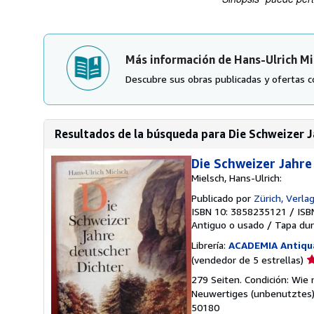
Más información de Hans-Ulrich Mi
Descubre sus obras publicadas y ofertas c
Resultados de la búsqueda para Die Schweizer Ja
Die Schweizer Jahre
Mielsch, Hans-Ulrich:
Publicado por
Zürich, Verla
ISBN 10: 3858235121
/
ISB
Antiguo o usado
/
Tapa dur
Librería:
ACADEMIA Antiqua
Ca
(vendedor de 5 estrellas)
d
279 Seiten. Condición: Wie 
v
Neuwertiges (unbenutztes)
5
50180