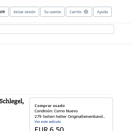
UR
Iniciar sesión
Su cuenta
Carrito
Ayuda
referencias
e
ompra
el
itio.
Schlegel,
Comprar usado
Condición: Como Nuevo
279 Seiten heller Originalleinenband...
Ver este artículo
EUR 6,50