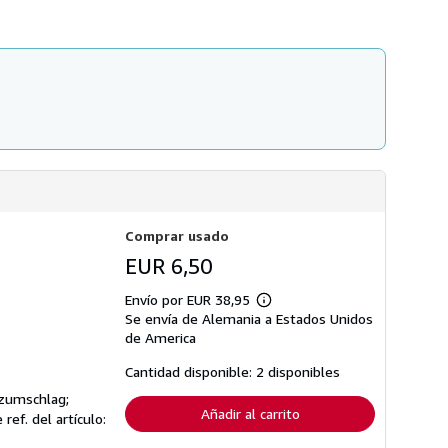
s
d
e
e
n
v
í
o
Comprar usado
EUR 6,50
Envío por EUR 38,95
Más
Se envía de Alemania a Estados Unidos
información
sobre
de America
las
tarifas
Cantidad disponible: 2 disponibles
de
envío
tzumschlag;
Añadir al carrito
 ref. del artículo: