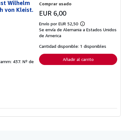
ust Wilhelm
Comprar usado
h von Kleist.
EUR 6,00
Envío por EUR 52,50
Más
Se envía de Alemania a Estados Unidos
información
sobre
de America
las
tarifas
Cantidad disponible: 1 disponibles
de
envío
Añadir al carrito
 Gramm: 437.
Nº de