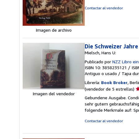
d
5
Contactar al vendedor
e
Imagen de archivo
Die Schweizer Jahre
Mielsch, Hans U:
Publicado por
NZZ Libro ei
ISBN 10: 3858235121
/
ISB
Antiguo o usado
/
Tapa dur
Librería:
Book Broker
, Berl
Ca
(vendedor de 5 estrellas)
Imagen del vendedor
d
Gebundene Ausgabe. Condici
v
sehr gutem gebrauchsfähige
5
folgende Merkmale auf: Sp
d
5
Contactar al vendedor
e