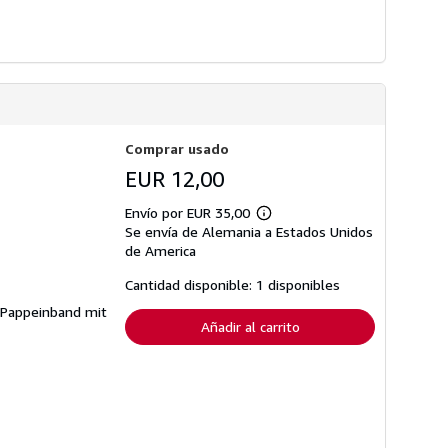
Comprar usado
EUR 12,00
Envío por EUR 35,00
Más
Se envía de Alemania a Estados Unidos
información
sobre
de America
las
tarifas
Cantidad disponible: 1 disponibles
de
envío
. Pappeinband mit
Añadir al carrito