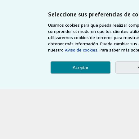
Búsqueda avanzada
Comenzar a ven
Seleccione sus preferencias de co
Colecciones
Únase a nuestro
afiliados
Usamos cookies para que pueda realizar compr
Mi cuenta
comprender el modo en que los clientes utiliza
Recomiende un 
Mis pedidos
utilizaremos cookies de terceros para mostrar
obtener más información. Puede cambiar sus 
Ver carrito
nuestro
Aviso de cookies.
Para saber más sobr
Aceptar
AbeBooks.com
AbeBooks.co.uk