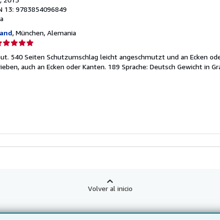
N 13: 9783854096849
a
hand
, München, Alemania
lificación
el
ut. 540 Seiten Schutzumschlag leicht angeschmutzt und an Ecken ode
endedor:
erieben, auch an Ecken oder Kanten. 189 Sprache: Deutsch Gewicht in 
e
strellas
Volver al inicio
sotros
Sobre nosotros
Obtener Ayuda