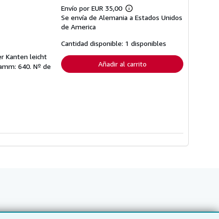
Envío por EUR 35,00
Más
Se envía de Alemania a Estados Unidos
información
sobre
de America
las
tarifas
Cantidad disponible: 1 disponibles
de
envío
r Kanten leicht
Añadir al carrito
Gramm: 640.
Nº de
Siga a IberLibro