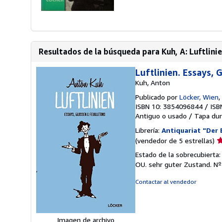
Resultados de la búsqueda para Kuh, A: Luftlini
Luftlinien. Essays, 
Kuh, Anton
Publicado por
Löcker, Wien
,
ISBN 10: 3854096844
/
ISB
Antiguo o usado
/
Tapa dur
Librería:
Antiquariat "Der
Ca
(vendedor de 5 estrellas)
d
Estado de la sobrecubierta
v
OU. sehr guter Zustand.
Nº
5
d
Contactar al vendedor
5
e
Imagen de archivo