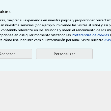
der
Sobre IberLibro
Preguntas frecuentes
okies
 programa de
Medios
Atención al Cliente
as, mejorar su experiencia en nuestra página y proporcionar correcta
Empleo
n nuestros servicios (por ejemplo, midiendo las visitas al sitio) y así 
vendedor
Política de Privacidad
 contenido relevante en los anuncios y medir el rendimiento de los mi
opciones en cualquier momento visitando las
Preferencias de cookies
Preferencias de cookies
e cómo usa IberLibro.com su información personal, visite nuestro
Avis
Aviso de cookies
Accesibilidad
Personalizar
Rechazar
AbeBooks.de
AbeBooks.fr
AbeBooks.it
AbeBooks Aus/
BookFinder.com
Encuentre cualquier libro al mejor precio