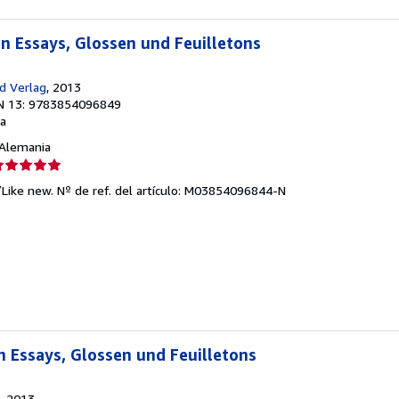
en Essays, Glossen und Feuilletons
d Verlag
, 2013
N 13: 9783854096849
a
, Alemania
lificación
el
/Like new.
Nº de ref. del artículo: M03854096844-N
endedor:
e
strellas
n Essays, Glossen und Feuilletons
, 2013