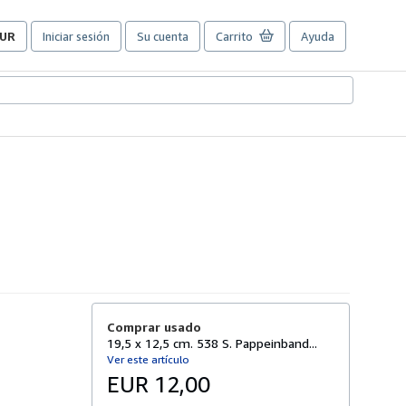
UR
Iniciar sesión
Su cuenta
Carrito
Ayuda
referencias
e
ompra
el
itio.
Comprar usado
19,5 x 12,5 cm. 538 S. Pappeinband...
Ver este artículo
EUR 12,00