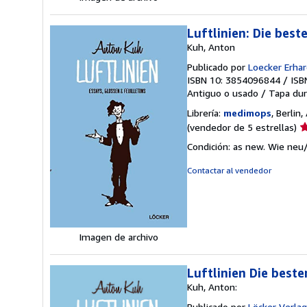
Luftlinien: Die best
Kuh, Anton
Publicado por
Loecker Erhar
ISBN 10: 3854096844
/
ISB
Antiguo o usado
/
Tapa dur
Librería:
medimops
, Berlin
Ca
(vendedor de 5 estrellas)
d
Condición: as new. Wie neu
v
5
Contactar al vendedor
d
5
e
Imagen de archivo
Luftlinien Die beste
Kuh, Anton:
Publicado por
Löcker Verlag