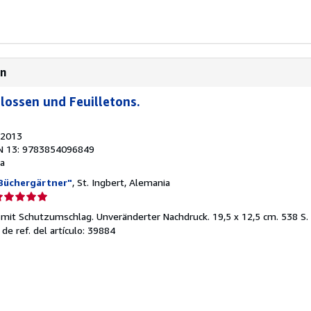
en
Glossen und Feuilletons.
 2013
N 13: 9783854096849
a
 Büchergärtner"
, St. Ingbert, Alemania
lificación
el
: mit Schutzumschlag. Unveränderter Nachdruck. 19,5 x 12,5 cm. 538 S
endedor:
 de ref. del artículo: 39884
e
strellas