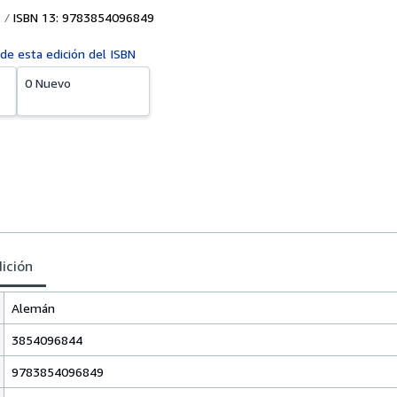
ISBN 13: 9783854096849
 de esta edición del ISBN
0 Nuevo
dición
Alemán
3854096844
9783854096849