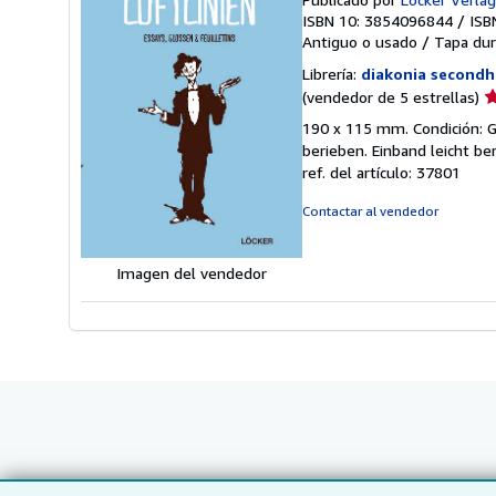
ISBN 10: 3854096844
/
ISB
Antiguo o usado
/
Tapa dur
Librería:
diakonia second
Ca
(vendedor de 5 estrellas)
d
190 x 115 mm. Condición: G
v
berieben. Einband leicht b
5
ref. del artículo: 37801
d
5
Contactar al vendedor
e
Imagen del vendedor
Compre con nosotros
Venda con no