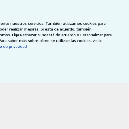
 y guías
mente nuestros servicios. También utilizamos cookies para
poder realizar mejoras. Si está de acuerdo, también
smos. Elija Rechazar si noestá de acuerdo o Personalizar para
Para saber más sobre cómo se utilizan las cookies, visite
o de privacidad.
NZ
AbeBooks.ca
ZVAB.com