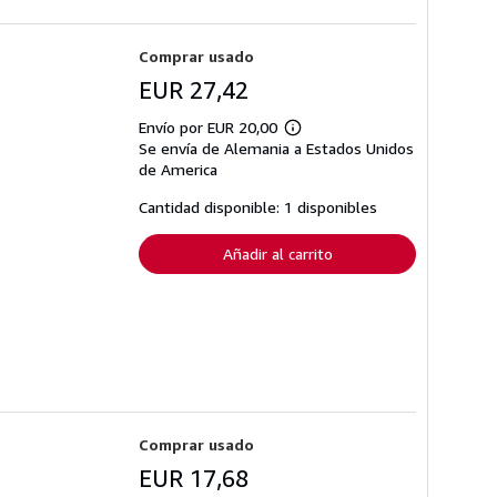
Comprar usado
EUR 27,42
Envío por EUR 20,00
Más
Se envía de Alemania a Estados Unidos
información
sobre
de America
las
tarifas
Cantidad disponible: 1 disponibles
de
envío
Añadir al carrito
Comprar usado
EUR 17,68