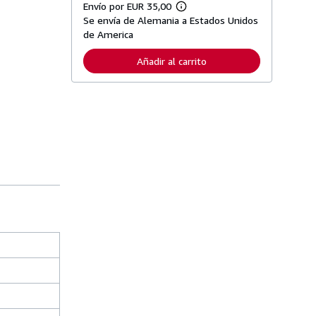
Envío por EUR 35,00
M
Se envía de Alemania a Estados Unidos
á
s
de America
i
n
Añadir al carrito
f
o
r
m
a
c
i
ó
n
s
o
b
r
e
l
a
s
t
a
r
i
f
a
s