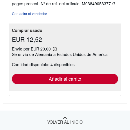
5
í
pages present.
Nº de ref. del artículo: M03849053377-G
o
estrellas
Contactar al vendedor
Comprar usado
EUR 12,52
Envío por EUR 20,00
Más
Se envía de Alemania a Estados Unidos de America
información
sobre
Cantidad disponible: 4 disponibles
las
tarifas
de
envío
Añadir al carrito
VOLVER AL INICIO