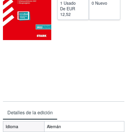
1 Usado
0 Nuevo
CERRAR
De
EUR
12,52
Detalles de la edición
Idioma
Alemán