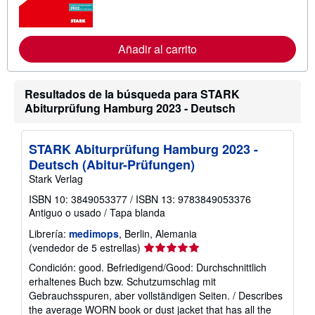
n
f
o
r
m
Añadir al carrito
a
c
i
ó
Resultados de la búsqueda para STARK
n
Abiturprüfung Hamburg 2023 - Deutsch
s
o
b
r
STARK Abiturprüfung Hamburg 2023 -
e
l
Deutsch (Abitur-Prüfungen)
a
Stark Verlag
s
t
ISBN 10: 3849053377
/
ISBN 13: 9783849053376
a
Antiguo o usado
/
Tapa blanda
r
i
Librería:
medimops
, Berlin, Alemania
f
a
Calificación
(vendedor de 5 estrellas)
s
del
d
Condición: good. Befriedigend/Good: Durchschnittlich
vendedor:
e
erhaltenes Buch bzw. Schutzumschlag mit
e
5
Gebrauchsspuren, aber vollständigen Seiten. / Describes
n
de
v
the average WORN book or dust jacket that has all the