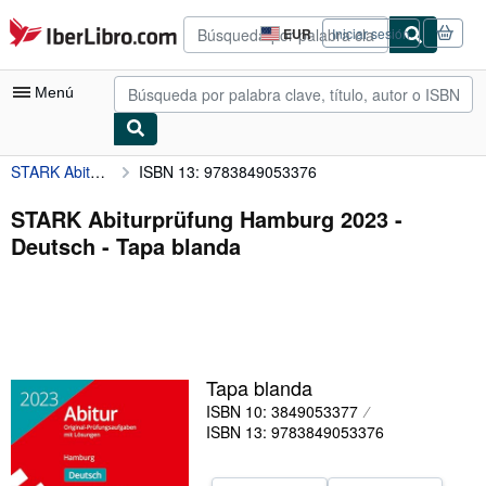
Pasar al contenido principal
IberLibro.com
EUR
Iniciar sesión
Preferencias
de
compra
Menú
del
sitio.
STARK Abiturprüfung Hamburg 2023 - Deutsch
ISBN 13: 9783849053376
Mi cuenta
Consultar mis pedidos
STARK Abiturprüfung Hamburg 2023 -
Deutsch - Tapa blanda
Búsqueda avanzada
Colecciones
Libros antiguos
Arte y coleccionismo
Tapa blanda
Vendedores
ISBN 10: 3849053377
ISBN 13: 9783849053376
Comenzar a vender
Ayuda