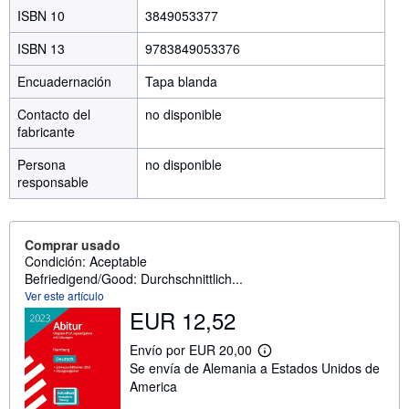
ISBN 10
3849053377
ISBN 13
9783849053376
Encuadernación
Tapa blanda
Contacto del
no disponible
fabricante
Persona
no disponible
responsable
Comprar usado
Condición: Aceptable
Befriedigend/Good: Durchschnittlich...
Ver este artículo
EUR 12,52
Envío por EUR 20,00
M
Se envía de Alemania a Estados Unidos de
á
s
America
i