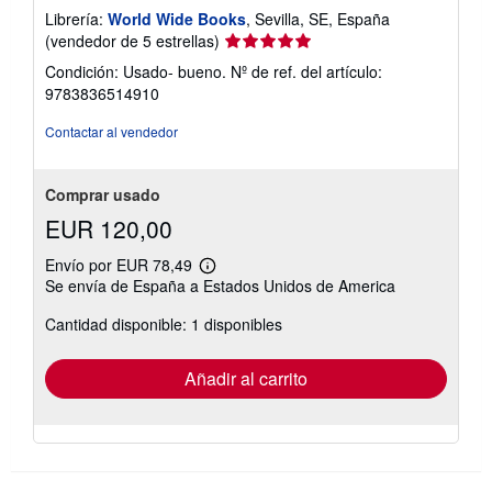
Librería:
World Wide Books
, Sevilla, SE, España
Calificación
(vendedor de 5 estrellas)
del
Condición: Usado- bueno.
Nº de ref. del artículo:
vendedor:
9783836514910
5
de
Contactar al vendedor
5
estrellas
Comprar usado
EUR 120,00
Envío por EUR 78,49
Más
Se envía de España a Estados Unidos de America
información
sobre
Cantidad disponible: 1 disponibles
las
tarifas
de
envío
Añadir al carrito