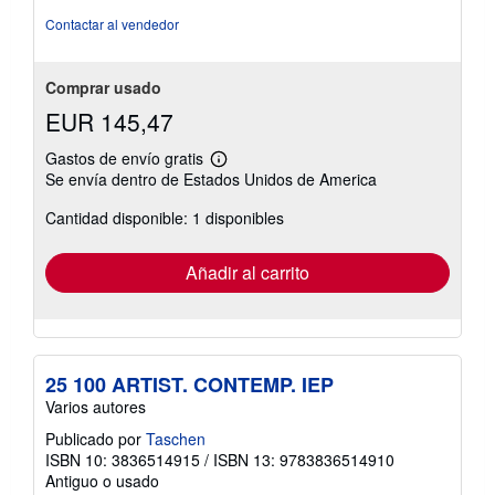
estrellas
Contactar al vendedor
Comprar usado
EUR 145,47
Gastos de envío gratis
Más
Se envía dentro de Estados Unidos de America
información
sobre
Cantidad disponible: 1 disponibles
las
tarifas
de
envío
Añadir al carrito
25 100 ARTIST. CONTEMP. IEP
Varios autores
Publicado por
Taschen
ISBN 10: 3836514915
/
ISBN 13: 9783836514910
Antiguo o usado