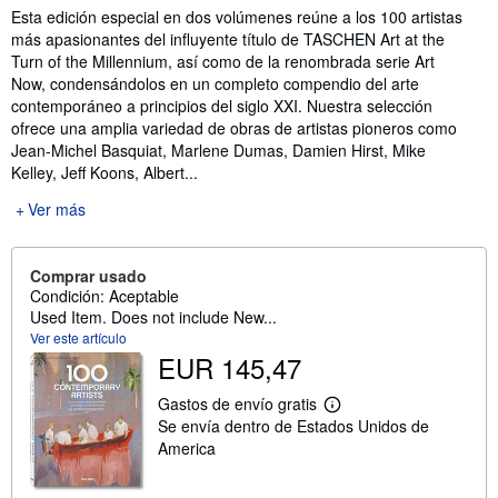
Sinopsis
Esta edición especial en dos volúmenes reúne a los 100 artistas
más apasionantes del influyente título de TASCHEN Art at the
Turn of the Millennium, así como de la renombrada serie Art
Now, condensándolos en un completo compendio del arte
contemporáneo a principios del siglo XXI. Nuestra selección
ofrece una amplia variedad de obras de artistas pioneros como
Jean-Michel Basquiat, Marlene Dumas, Damien Hirst, Mike
Kelley, Jeff Koons, Albert...
Ver más
Comprar usado
Condición: Aceptable
Used Item. Does not include New...
Ver este artículo
EUR 145,47
Gastos de envío gratis
M
Se envía dentro de Estados Unidos de
á
s
America
i
n
f