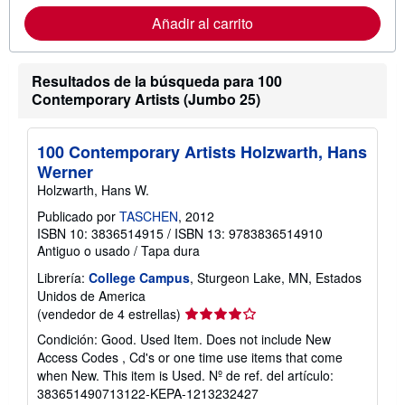
o
Añadir al carrito
r
m
a
c
Resultados de la búsqueda para 100
i
ó
Contemporary Artists (Jumbo 25)
n
s
o
b
100 Contemporary Artists Holzwarth, Hans
r
Werner
e
l
Holzwarth, Hans W.
a
Publicado por
TASCHEN
, 2012
s
t
ISBN 10: 3836514915
/
ISBN 13: 9783836514910
a
Antiguo o usado
/
Tapa dura
r
i
Librería:
College Campus
, Sturgeon Lake, MN, Estados
f
Unidos de America
a
s
Calificación
(vendedor de 4 estrellas)
d
del
e
Condición: Good. Used Item. Does not include New
vendedor:
e
Access Codes , Cd's or one time use items that come
n
4
when New. This item is Used.
Nº de ref. del artículo:
v
de
í
383651490713122-KEPA-1213232427
5
o