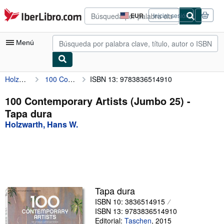
Pasar al contenido principal
IberLibro.com
EUR
Iniciar sesión
Preferencias
de
compra
Menú
del
sitio.
Holzwarth, Hans W.
100 Contemporary Artists (Jumbo 25)
ISBN 13: 9783836514910
Mi cuenta
Consultar mis pedidos
100 Contemporary Artists (Jumbo 25) -
Tapa dura
Búsqueda avanzada
Holzwarth, Hans W.
Colecciones
Libros antiguos
Arte y coleccionismo
Vendedores
Tapa dura
ISBN 10: 3836514915
Comenzar a vender
ISBN 13: 9783836514910
Ayuda
Editorial:
Taschen
,
2015