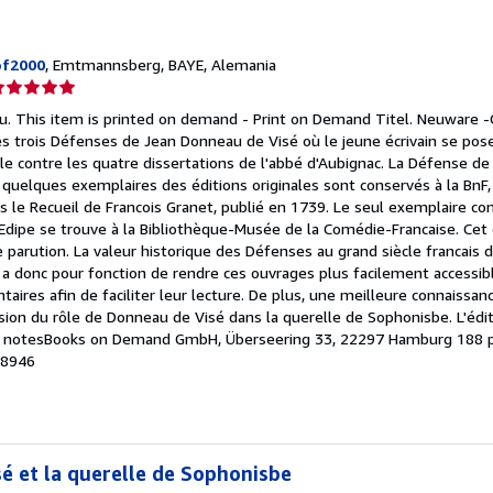
pf2000
, Emtmannsberg, BAYE, Alemania
lificación
el
. This item is printed on demand - Print on Demand Titel. Neuware -Ce
endedor:
es trois Défenses de Jean Donneau de Visé où le jeune écrivain se pos
le contre les quatre dissertations de l'abbé d'Aubignac. La Défense de
e
quelques exemplaires des éditions originales sont conservés à la BnF,
s le Recueil de Francois Granet, publié en 1739. Le seul exemplaire con
strellas
Edipe se trouve à la Bibliothèque-Musée de la Comédie-Francaise. Cet é
 parution. La valeur historique des Défenses au grand siècle francais 
l a donc pour fonction de rendre ces ouvrages plus facilement accessibl
aires afin de faciliter leur lecture. De plus, une meilleure connaissanc
nsion du rôle de Donneau de Visé dans la querelle de Sophonisbe. L'éd
00 notesBooks on Demand GmbH, Überseering 33, 22297 Hamburg 188 
68946
é et la querelle de Sophonisbe