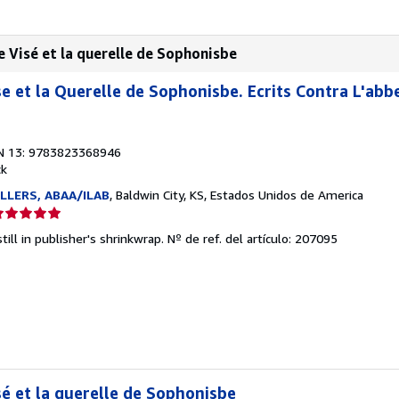
 Visé et la querelle de Sophonisbe
e et la Querelle de Sophonisbe. Ecrits Contra L'abb
N 13: 9783823368946
ck
LLERS, ABAA/ILAB
, Baldwin City, KS, Estados Unidos de America
lificación
el
till in publisher's shrinkwrap.
Nº de ref. del artículo: 207095
endedor:
e
strellas
é et la querelle de Sophonisbe