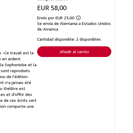
EUR 58,00
Envío por EUR 23,00
Más
Se envía de Alemania a Estados Unidos
información
sobre
de America
las
tarifas
Cantidad disponible: 2 disponibles
de
envío
Añadir al carrito
-Ce travail est la
e en ardent
 la Sophonisbe et la
 sont reproduits
nu de l'édition
it n'a jamais été
du théâtre est
es et d'offrir des
e de ces écrits sert
ition comporte une