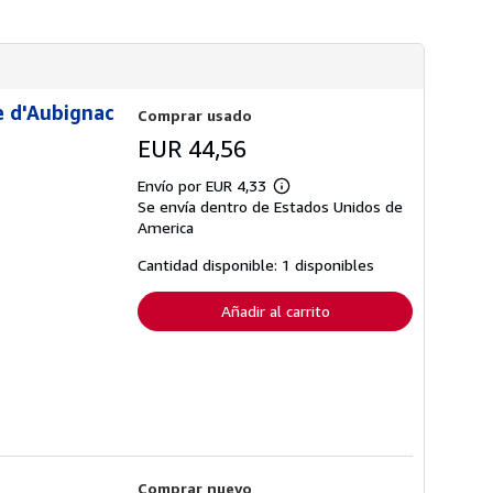
d
o
e
b
e
r
n
e
v
l
í
a
o
e d'Aubignac
s
Comprar usado
t
EUR 44,56
a
r
i
Envío por EUR 4,33
Más
f
Se envía dentro de Estados Unidos de
información
a
sobre
America
s
las
d
tarifas
e
Cantidad disponible: 1 disponibles
de
e
envío
n
v
Añadir al carrito
í
o
Comprar nuevo