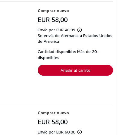
Comprar nuevo
EUR 58,00
Envío por EUR 48,99
Más
Se envía de Alemania a Estados Unidos
información
sobre
de America
las
tarifas
Cantidad disponible: Más de 20
de
disponibles
envío
Añadir al carrito
Comprar nuevo
EUR 58,00
Envío por EUR 60,00
Más