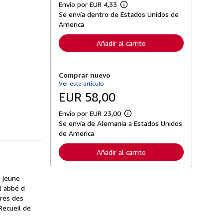
Envío por EUR 4,33
M
Se envía dentro de Estados Unidos de
á
s
America
i
n
Añadir al carrito
f
o
r
m
Comprar nuevo
a
c
Ver este artículo
i
EUR 58,00
ó
n
s
Envío por EUR 23,00
M
o
Se envía de Alemania a Estados Unidos
á
b
s
de America
r
i
e
n
l
Añadir al carrito
f
a
o
s
r
t
m
e jeune
a
a
r
l abbé d
c
i
ires des
i
f
ó
Recueil de
a
n
s
s