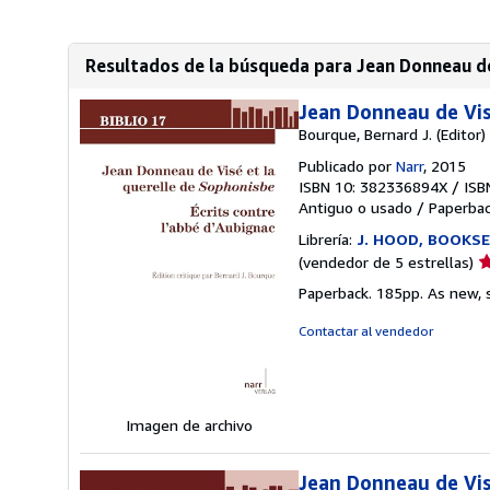
Resultados de la búsqueda para Jean Donneau de
Jean Donneau de Vis
Bourque, Bernard J. (Editor)
Publicado por
Narr
, 2015
ISBN 10: 382336894X
/
ISB
Antiguo o usado
/
Paperba
Librería:
J. HOOD, BOOKSE
Ca
(vendedor de 5 estrellas)
d
Paperback. 185pp. As new, s
v
5
Contactar al vendedor
d
5
e
Imagen de archivo
Jean Donneau de Vis