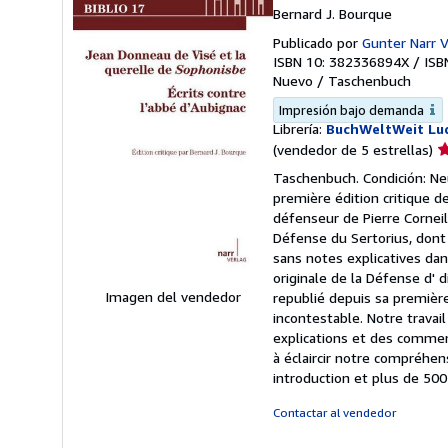
Bernard J. Bourque
Publicado por
Gunter Narr 
ISBN 10: 382336894X
/
ISB
Nuevo
/
Taschenbuch
Impresión bajo demanda
Librería:
BuchWeltWeit Lud
Ca
(vendedor de 5 estrellas)
d
Taschenbuch. Condición: Neu
v
première édition critique d
5
défenseur de Pierre Corneil
d
Défense du Sertorius, dont 
5
sans notes explicatives dan
e
originale de la Défense d' 
Imagen del vendedor
republié depuis sa première
incontestable. Notre travai
explications et des comment
à éclaircir notre compréhe
introduction et plus de 50
Contactar al vendedor