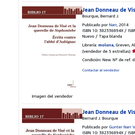
Jean Donneau de Vis
Bourque, Bernard J.
Publicado por
Narr
, 2014
ISBN 10: 382336894X
/
ISB
Nuevo
/
Tapa blanda
Librería:
moluna
, Greven, 
Ca
(vendedor de 5 estrellas)
d
Condición: New.
Nº de ref. 
v
5
Contactar al vendedor
d
5
e
Imagen del vendedor
Jean Donneau de Vis
Bernard J. Bourque
Publicado por
Gunter Narr V
ISBN 10: 382336894X
/
ISB