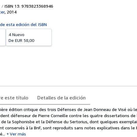
ISBN 13: 9783823368946
ter
,
2014
 de esta edición del ISBN
4 Nuevo
De
EUR 58,00
e este título
Detalles de la edición
mière édition critique des trois Défenses de Jean Donneau de Visé où l
rdent défenseur de Pierre Corneille contre les quatre dissertations de 
 de la Sophonisbe et la Défense du Sertorius, dont quelques exempla
ont conservés à la BnF, sont reproduits sans notes explicatives dans le 
...
Ver más