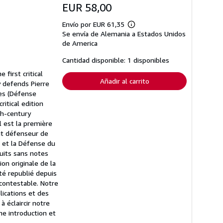
EUR 58,00
Envío por EUR 61,35
Más
Se envía de Alemania a Estados Unidos
información
sobre
de America
las
tarifas
Cantidad disponible: 1 disponibles
de
envío
first critical
Añadir al carrito
y defends Pierre
ses (Défense
itical edition
th-century
l est la première
nt défenseur de
e et la Défense du
duits sans notes
on originale de la
té republié depuis
ncontestable. Notre
lications et des
à éclaircir notre
e introduction et