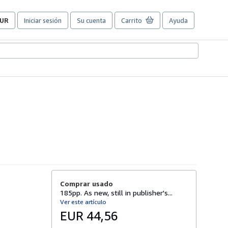
UR
Iniciar sesión
Su cuenta
Carrito
Ayuda
referencias
e
ompra
el
itio.
Comprar usado
185pp. As new, still in publisher's...
Ver este artículo
EUR 44,56