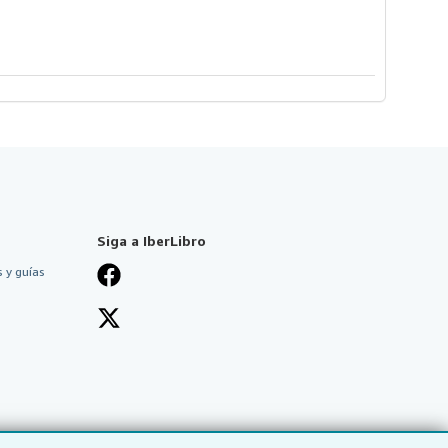
Siga a IberLibro
 y guías