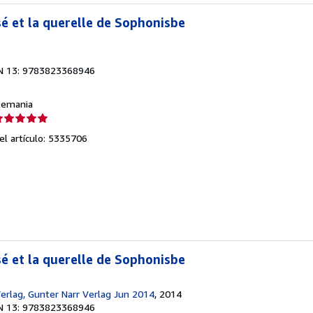
é et la querelle de Sophonisbe
N 13: 9783823368946
Alemania
lificación
el
del artículo: 5335706
endedor:
e
strellas
é et la querelle de Sophonisbe
erlag, Gunter Narr Verlag Jun 2014
, 2014
N 13: 9783823368946