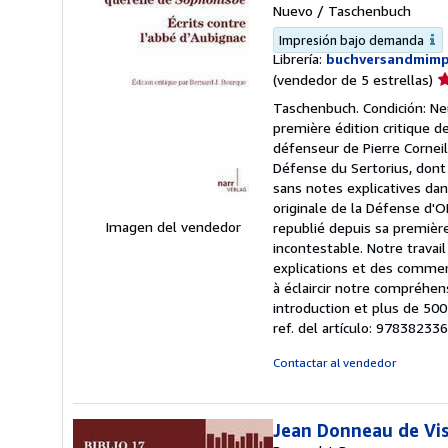
Nuevo
/
Taschenbuch
Impresión bajo demanda
Librería:
buchversandmim
Ca
(vendedor de 5 estrellas)
d
Taschenbuch. Condición: Neu
v
première édition critique d
5
défenseur de Pierre Corneil
d
Défense du Sertorius, dont 
5
sans notes explicatives dan
e
originale de la Défense d'O
Imagen del vendedor
republié depuis sa première
incontestable. Notre travai
explications et des comment
à éclaircir notre compréhe
introduction et plus de 5
ref. del artículo: 97838233
Contactar al vendedor
Jean Donneau de Vis