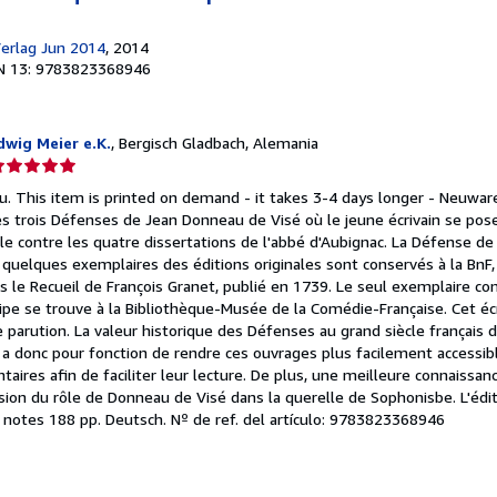
Verlag Jun 2014
, 2014
N 13: 9783823368946
wig Meier e.K.
, Bergisch Gladbach, Alemania
lificación
el
. This item is printed on demand - it takes 3-4 days longer - Neuware 
endedor:
es trois Défenses de Jean Donneau de Visé où le jeune écrivain se pos
le contre les quatre dissertations de l'abbé d'Aubignac. La Défense de
e
quelques exemplaires des éditions originales sont conservés à la BnF,
s le Recueil de François Granet, publié en 1739. Le seul exemplaire con
strellas
dipe se trouve à la Bibliothèque-Musée de la Comédie-Française. Cet écr
 parution. La valeur historique des Défenses au grand siècle français 
l a donc pour fonction de rendre ces ouvrages plus facilement accessibl
aires afin de faciliter leur lecture. De plus, une meilleure connaissanc
nsion du rôle de Donneau de Visé dans la querelle de Sophonisbe. L'éd
0 notes 188 pp. Deutsch.
Nº de ref. del artículo: 9783823368946