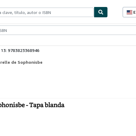
E
P
d
c
ionismo
Vendedores
Comenzar a vender
d
s
 13: 9783823368946
erelle de Sophonisbe
ophonisbe - Tapa blanda