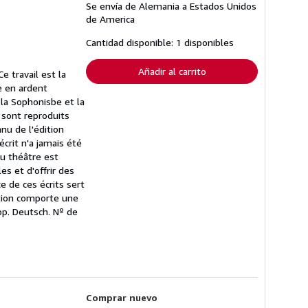
Se envía de Alemania a Estados Unidos
información
sobre
de America
las
tarifas
Cantidad disponible: 1 disponibles
de
envío
Añadir al carrito
 travail est la
e en ardent
 la Sophonisbe et la
 sont reproduits
nu de l'édition
crit n'a jamais été
du théâtre est
es et d'offrir des
e de ces écrits sert
ition comporte une
pp. Deutsch.
Nº de
Comprar nuevo