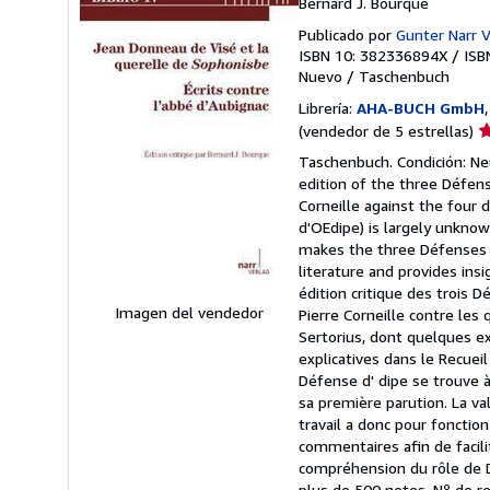
Bernard J. Bourque
Publicado por
Gunter Narr V
ISBN 10: 382336894X
/
ISB
Nuevo
/
Taschenbuch
Librería:
AHA-BUCH GmbH
Ca
(vendedor de 5 estrellas)
d
Taschenbuch. Condición: Neu
v
edition of the three Défen
5
Corneille against the four
d
d'OEdipe) is largely unknow
5
makes the three Défenses m
e
literature and provides ins
édition critique des trois
Imagen del vendedor
Pierre Corneille contre les
Sertorius, dont quelques ex
explicatives dans le Recueil
Défense d' dipe se trouve à
sa première parution. La va
travail a donc pour fonctio
commentaires afin de facilit
compréhension du rôle de D
plus de 500 notes.
Nº de re