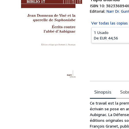
ISBN 10: 382336894X
Editorial:
Narr Dr. Gun
Ver todas las
copias
1 Usado
De
EUR 44,56
Sinopsis
Sobr
Sinopsis
Ce travail est la pre
écrivain se pose en a
Aubignac. La Défense
éditions originales s
François Granet, publié