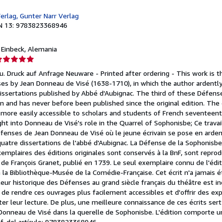
erlag, Gunter Narr Verlag
N 13: 9783823368946
, Einbeck, Alemania
lificación
el
. Druck auf Anfrage Neuware - Printed after ordering - This work is the 
endedor:
ses by Jean Donneau de Visé (1638-1710), in which the author ardentl
 dissertations published by Abbé d'Aubignac. The third of these Défen
e
n and has never before been published since the original edition. The cr
ore easily accessible to scholars and students of French seventeen
strellas
ight into Donneau de Visé's role in the Quarrel of Sophonisbe; Ce travai
 Défenses de Jean Donneau de Visé où le jeune écrivain se pose en arde
 quatre dissertations de l'abbé d'Aubignac. La Défense de la Sophonisb
emplaires des éditions originales sont conservés à la BnF, sont repro
 de François Granet, publié en 1739. Le seul exemplaire connu de l'éditi
 la Bibliothèque-Musée de la Comédie-Française. Cet écrit n'a jamais é
leur historique des Défenses au grand siècle français du théâtre est i
n de rendre ces ouvrages plus facilement accessibles et d'offrir des exp
er leur lecture. De plus, une meilleure connaissance de ces écrits sert 
onneau de Visé dans la querelle de Sophonisbe. L'édition comporte un
f. del artículo: 9783823368946