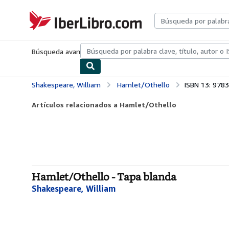
Pasar al contenido principal
IberLibro.com
Búsqueda avanzada
Colecciones
Libros antiguos
Arte y colecc
Shakespeare, William
Hamlet/Othello
ISBN 13: 978
Artículos relacionados a Hamlet/Othello
Hamlet/Othello - Tapa blanda
Shakespeare, William