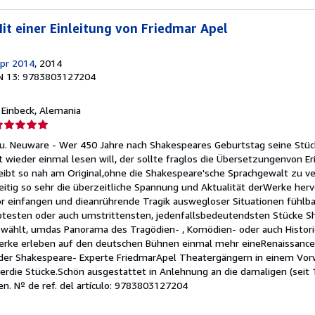
Mit einer Einleitung von Friedmar Apel
pr 2014
, 2014
N 13: 9783803127204
, Einbeck, Alemania
lificación
el
u. Neuware - Wer 450 Jahre nach Shakespeares Geburtstag seine Stück
endedor:
it wieder einmal lesen will, der sollte fraglos die Übersetzungenvon Er
eibt so nah am Original,ohne die Shakespeare'sche Sprachgewalt zu ve
e
itig so sehr die überzeitliche Spannung und Aktualität derWerke her
 einfangen und dieanrührende Tragik auswegloser Situationen fühlb
strellas
ebtesten oder auch umstrittensten, jedenfallsbedeutendsten Stücke S
ählt, umdas Panorama des Tragödien- , Komödien- oder auch Histori
erke erleben auf den deutschen Bühnen einmal mehr eineRenaissanc
 der Shakespeare- Experte FriedmarApel Theatergängern in einem Vorw
erdie Stücke.Schön ausgestattet in Anlehnung an die damaligen (seit
en.
Nº de ref. del artículo: 9783803127204