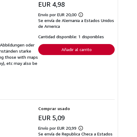
EUR 4,98
Envío por EUR 20,00
Más
Se envía de Alemania a Estados Unidos
información
sobre
de America
las
tarifas
Cantidad disponible: 1 disponibles
de
envío
 Abbildungen oder
Añadir al carrito
mständen starke
ing those with maps
ny), etc may also be
Comprar usado
EUR 5,09
Envío por EUR 20,99
Más
Se envía de Republica Checa a Estados
información