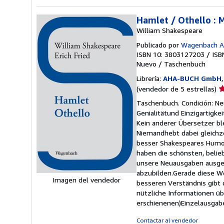
Hamlet / Othello : 
William Shakespeare
Publicado por
Wagenbach A
ISBN 10: 3803127203
/
ISB
Nuevo
/
Taschenbuch
Librería:
AHA-BUCH GmbH
Ca
(vendedor de 5 estrellas)
d
Taschenbuch. Condición: Ne
v
Genialitätund Einzigartigke
5
Kein anderer Übersetzer bl
d
Niemandhebt dabei gleichze
5
besser Shakespeares Humor
e
haben die schönsten, beli
unsere Neuausgaben ausgew
abzubilden.Gerade diese W
Imagen del vendedor
besseren Verständnis gibt
nützliche Informationen üb
erschienenen)Einzelausgab
Contactar al vendedor