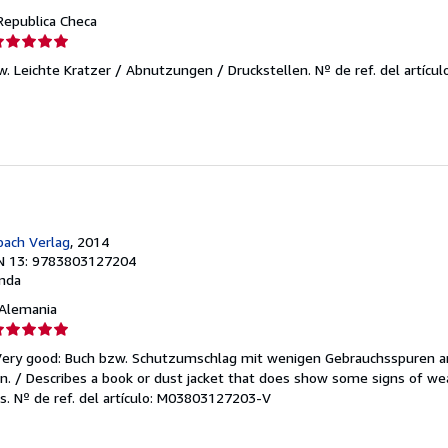
 Republica Checa
lificación
el
ew. Leichte Kratzer / Abnutzungen / Druckstellen.
Nº de ref. del artíc
endedor:
e
strellas
ach Verlag
, 2014
N 13: 9783803127204
nda
, Alemania
lificación
el
/Very good: Buch bzw. Schutzumschlag mit wenigen Gebrauchsspuren a
endedor:
. / Describes a book or dust jacket that does show some signs of wea
es.
Nº de ref. del artículo: M03803127203-V
e
strellas