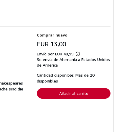
Comprar nuevo
EUR 13,00
Envío por EUR 48,99
Más
Se envía de Alemania a Estados Unidos
información
sobre
de America
las
tarifas
Cantidad disponible: Más de 20
de
disponibles
envío
Shakespeares
ache sind die
Añadir al carrito