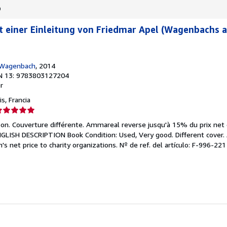
o
t einer Einleitung von Friedmar Apel (Wagenbachs 
 Wagenbach
, 2014
N 13: 9783803127204
r
s, Francia
lificación
el
bon. Couverture différente. Ammareal reverse jusqu'à 15% du prix net d
endedor:
 ENGLISH DESCRIPTION Book Condition: Used, Very good. Different cover
's net price to charity organizations.
Nº de ref. del artículo: F-996-221
e
strellas