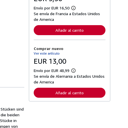
Envío por EUR 16,50
M
Se envía de Francia a Estados Unidos
á
s
de America
i
n
Añadir al carrito
f
o
r
m
Comprar nuevo
a
c
Ver este artículo
i
EUR 13,00
ó
n
s
Envío por EUR 48,99
M
o
Se envía de Alemania a Estados Unidos
á
b
s
de America
r
i
e
n
l
Añadir al carrito
f
a
o
s
r
t
m
a
 Stücken sind
a
r
 die beiden
c
i
i
Stücke in
f
ó
a
zungen von