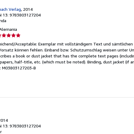
ach Verlag
, 2014
N 13: 9783803127204
nda
, Alemania
lificación
el
reichend/Acceptable: Exemplar mit vollständigem Text und sämtlichen
endedor:
 Vorsatz können fehlen. Einband bzw. Schutzumschlag weisen unter U
cribes a book or dust jacket that has the complete text pages (includ
e
apers, half-title, etc. (which must be noted). Binding, dust jacket (if a
ulo: M03803127203-B
strellas
2014
N 13: 9783803127204
r