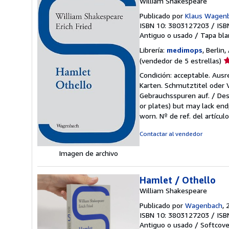
William Shakespeare
Publicado por
Klaus Wagenb
ISBN 10: 3803127203
/
ISB
Antiguo o usado
/
Tapa bla
Librería:
medimops
, Berlin
Ca
(vendedor de 5 estrellas)
d
Condición: acceptable. Aus
v
Karten. Schmutztitel oder
5
Gebrauchsspuren auf. / Des
d
or plates) but may lack endp
5
worn.
Nº de ref. del artíc
e
Contactar al vendedor
Imagen de archivo
Hamlet / Othello
William Shakespeare
Publicado por
Wagenbach
, 
ISBN 10: 3803127203
/
ISB
Antiguo o usado
/
Softcove