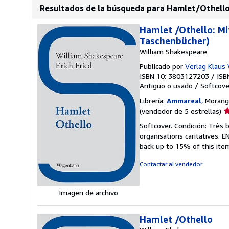
Resultados de la búsqueda para Hamlet/Othell
Hamlet /Othello: Mi
Taschenbücher)
William Shakespeare
Publicado por
Verlag Klaus
ISBN 10: 3803127203
/
ISB
Antiguo o usado
/
Softcove
Librería:
Ammareal
, Morangi
Ca
(vendedor de 5 estrellas)
d
Softcover. Condición: Très 
v
organisations caritatives.
5
back up to 15% of this item
d
5
Contactar al vendedor
e
Imagen de archivo
Hamlet /Othello