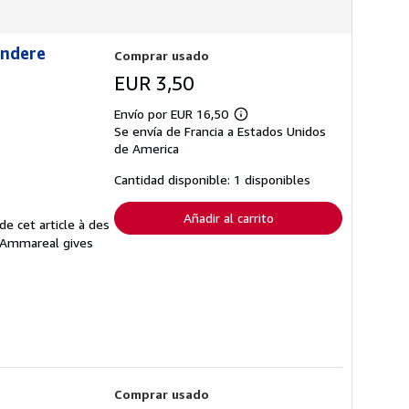
andere
Comprar usado
EUR 3,50
Envío por EUR 16,50
Más
Se envía de Francia a Estados Unidos
información
sobre
de America
las
tarifas
Cantidad disponible: 1 disponibles
de
envío
Añadir al carrito
e cet article à des
. Ammareal gives
Comprar usado