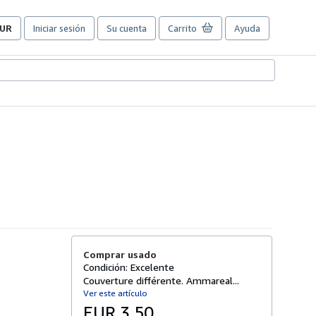
UR
Iniciar sesión
Su cuenta
Carrito
Ayuda
referencias
e
ompra
el
itio.
Comprar usado
Condición: Excelente
Couverture différente. Ammareal...
Ver este artículo
EUR 3,50