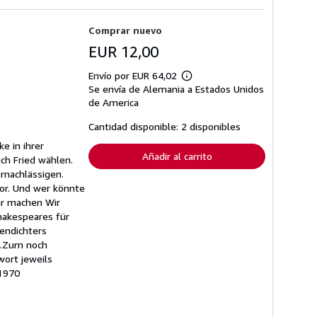
Comprar nuevo
EUR 12,00
Envío por EUR 64,02
Más
Se envía de Alemania a Estados Unidos
información
sobre
de America
las
tarifas
Cantidad disponible: 2 disponibles
de
envío
e in ihrer
Añadir al carrito
ich Fried wählen.
rnachlässigen.
vor. Und wer könnte
ar machen Wir
hakespeares für
endichters
e.Zum noch
ort jeweils
 1970