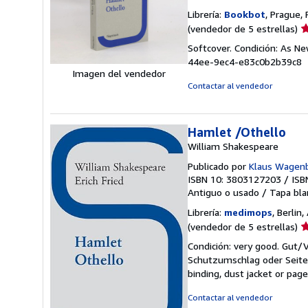
Librería:
Bookbot
, Prague,
Ca
(vendedor de 5 estrellas)
d
Softcover. Condición: As N
v
44ee-9ec4-e83c0b2b39c8
5
Imagen del vendedor
d
Contactar al vendedor
5
e
Hamlet /Othello
William Shakespeare
Publicado por
Klaus Wagenb
ISBN 10: 3803127203
/
ISB
Antiguo o usado
/
Tapa bla
Librería:
medimops
, Berlin
Ca
(vendedor de 5 estrellas)
d
Condición: very good. Gut
v
Schutzumschlag oder Seiten
5
binding, dust jacket or pag
d
5
Contactar al vendedor
e