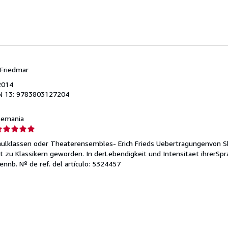
 Friedmar
2014
N 13: 9783803127204
Alemania
lificación
el
chulklassen oder Theaterensembles- Erich Frieds Uebertragungenvon 
endedor:
t zu Klassikern geworden. In derLebendigkeit und Intensitaet ihrerSpr
rennb.
Nº de ref. del artículo: 5324457
e
strellas