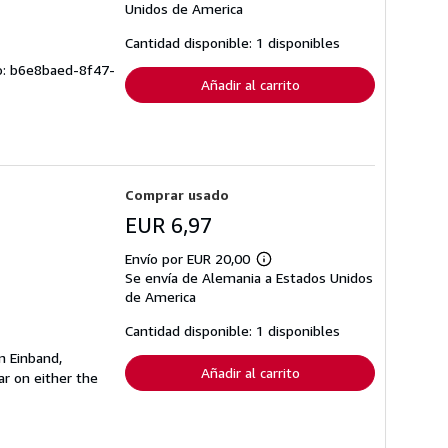
sobre
Unidos de America
las
tarifas
Cantidad disponible: 1 disponibles
de
envío
ulo: b6e8baed-8f47-
Añadir al carrito
Comprar usado
EUR 6,97
Envío por EUR 20,00
Más
Se envía de Alemania a Estados Unidos
información
sobre
de America
las
tarifas
Cantidad disponible: 1 disponibles
de
envío
n Einband,
Añadir al carrito
r on either the