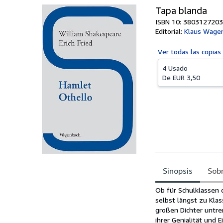
Tapa blanda
ISBN 10: 3803127203
Editorial:
Klaus Wagen
Ver todas las
copias
4 Usado
De
EUR 3,50
Sinopsis
Sobr
Sinopsis
Ob für Schulklassen
selbst längst zu Klas
großen Dichter untre
ihrer Genialität und 