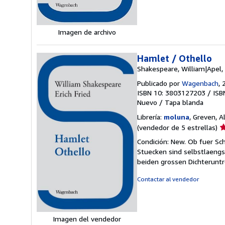
Imagen de archivo
Hamlet / Othello
Shakespeare, William|Apel,
Publicado por
Wagenbach
, 
ISBN 10: 3803127203
/
ISB
Nuevo
/
Tapa blanda
Librería:
moluna
, Greven, 
Ca
(vendedor de 5 estrellas)
d
Condición: New. Ob fuer S
v
Stuecken sind selbstlaengs
5
beiden grossen Dichterunt
d
5
Contactar al vendedor
e
Imagen del vendedor