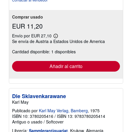
5
estrellas
Comprar usado
EUR 11,20
Envío por EUR 27,10
Más
Se envía de Austria a Estados Unidos de America
información
sobre
Cantidad disponible: 1 disponibles
las
tarifas
de
envío
Añadir al carrito
Die Sklavenkarawane
Karl May
Publicado por
Karl May Verlag, Bamberg
, 1975
ISBN 10: 3780205416
/
ISBN 13: 9783780205414
Antiguo o usado
/
Softcover
Librería:
Sammlerantiquariat
, Krukow, Alemania