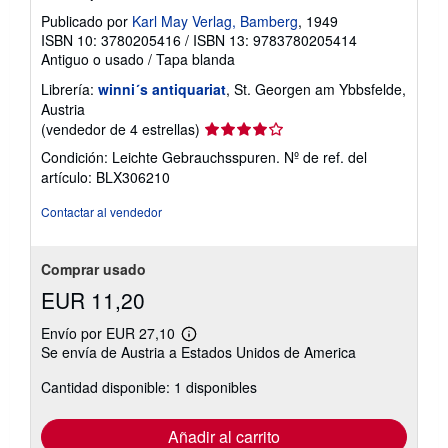
Publicado por
Karl May Verlag, Bamberg
, 1949
ISBN 10: 3780205416
/
ISBN 13: 9783780205414
Antiguo o usado
/
Tapa blanda
Librería:
winni´s antiquariat
, St. Georgen am Ybbsfelde,
Austria
Calificación
(vendedor de 4 estrellas)
del
Condición: Leichte Gebrauchsspuren.
Nº de ref. del
vendedor:
artículo: BLX306210
4
de
Contactar al vendedor
5
estrellas
Comprar usado
EUR 11,20
Envío por EUR 27,10
Más
Se envía de Austria a Estados Unidos de America
información
sobre
Cantidad disponible: 1 disponibles
las
tarifas
de
envío
Añadir al carrito