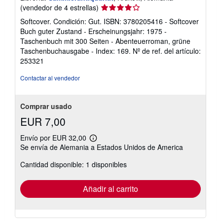
Calificación
(vendedor de 4 estrellas)
del
Softcover. Condición: Gut. ISBN: 3780205416 - Softcover
vendedor:
Buch guter Zustand - Erscheinungsjahr: 1975 -
4
Taschenbuch mit 300 Seiten - Abenteuerroman, grüne
de
Taschenbuchausgabe - Index: 169.
Nº de ref. del artículo:
5
253321
estrellas
Contactar al vendedor
Comprar usado
EUR 7,00
Envío por EUR 32,00
Más
Se envía de Alemania a Estados Unidos de America
información
sobre
Cantidad disponible: 1 disponibles
las
tarifas
de
envío
Añadir al carrito