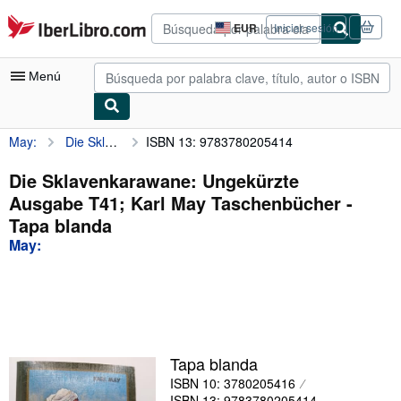
Pasar al contenido principal
IberLibro.com
EUR
Iniciar sesión
Preferencias
de
compra
Menú
del
sitio.
May:
Die Sklavenkarawane: Ungekürzte Ausgabe T41; Karl May Taschenbücher
ISBN 13: 9783780205414
Mi cuenta
Consultar mis pedidos
Die Sklavenkarawane: Ungekürzte
Ausgabe T41; Karl May Taschenbücher -
Búsqueda avanzada
Tapa blanda
Colecciones
May:
Libros antiguos
Arte y coleccionismo
Vendedores
Tapa blanda
Comenzar a vender
ISBN 10: 3780205416
Ayuda
ISBN 13: 9783780205414