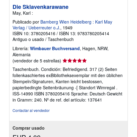
Die Sklavenkarawane
May, Karl :
Publicado por
Bamberg Wien Heidelberg : Karl May
Verlag / Ueberreuter o.J.
, 1949
ISBN 10: 3780205416
/
ISBN 13: 9783780205414
Antiguo o usado
/
Taschenbuch
Librería:
Wimbauer Buchversand
, Hagen, NRW,
Alemania
Calificación
(vendedor de 5 estrellas)
del
Taschenbuch. Condición: Befriedigend. 317 (2) Seiten
vendedor:
folienkaschiertes exBibliotheksexemplar mit den üblichen
5
Stempeln/Signaturen, Kanten leicht bestossen,
de
papierbedingte Seitenbräunung -[ Standort Wimregal .
5
ISS-14990 ISBN 3780205416 Sprache: Deutsch Gewicht
estrellas
in Gramm: 240.
Nº de ref. del artículo: 137641
Contactar al vendedor
Comprar usado