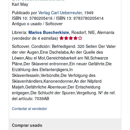
Karl May
a
s
Publicado por
Verlag Carl Ueberreuter
, 1949
t
a
ISBN 10: 3780205416
/
ISBN 13: 9783780205414
r
Antiguo o usado
/
Softcover
i
f
Librería:
Marios Buecherkiste
, Rosdorf, NIE, Alemania
a
Calificación
(vendedor de 4 estrellas)
s
del
d
Softcover. Condición: Befriedigend. 320 Seiten Der Vater
e
vendedor:
der vier Augen,Eine Dschelaba,An der Quelle des
e
4
n
Löwen,Abu el Mot,Gereichtsbarkeit am Nil,Schwarze
de
v
Pläne,Der Sklaverei entronnen,Ein neuer Gefährte,Die
í
5
Erzählung des Elefantenjägers,In
o
estrellas
Sklavenfesseln,Verbündte,Die Verfolgung des
Sklavenhändlers,Kanonendonner,An der Nilpferd
Maijeh,Gefährliche Abenteuer,Der Entscheidung
entgegen,Die Schlucht der Spuren,Vergeltung.
Nº de ref.
del artículo: 7039AB
Contactar al vendedor
Comprar usado