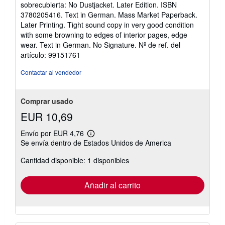
sobrecubierta: No Dustjacket. Later Edition. ISBN
4
3780205416. Text in German. Mass Market Paperback.
de
Later Printing. Tight sound copy in very good condition
5
with some browning to edges of interior pages, edge
estrellas
wear. Text in German. No Signature.
Nº de ref. del
artículo: 99151761
Contactar al vendedor
Comprar usado
EUR 10,69
Envío por EUR 4,76
Más
Se envía dentro de Estados Unidos de America
información
sobre
Cantidad disponible: 1 disponibles
las
tarifas
de
envío
Añadir al carrito