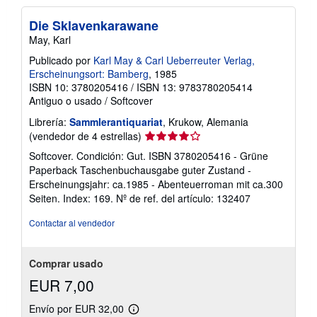
Die Sklavenkarawane
May, Karl
Publicado por
Karl May & Carl Ueberreuter Verlag,
Erscheinungsort: Bamberg
, 1985
ISBN 10: 3780205416
/
ISBN 13: 9783780205414
Antiguo o usado
/
Softcover
Librería:
Sammlerantiquariat
, Krukow, Alemania
Calificación
(vendedor de 4 estrellas)
del
Softcover. Condición: Gut. ISBN 3780205416 - Grüne
vendedor:
Paperback Taschenbuchausgabe guter Zustand -
4
Erscheinungsjahr: ca.1985 - Abenteuerroman mit ca.300
de
Seiten. Index: 169.
Nº de ref. del artículo: 132407
5
estrellas
Contactar al vendedor
Comprar usado
EUR 7,00
Envío por EUR 32,00
Más