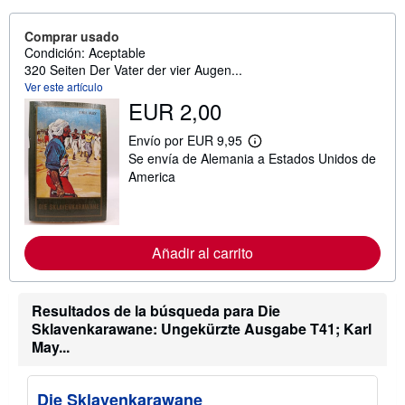
Comprar usado
Condición: Aceptable
320 Seiten Der Vater der vier Augen...
Ver este artículo
EUR 2,00
Envío por EUR 9,95
M
Se envía de Alemania a Estados Unidos de
á
s
America
i
n
f
o
r
Añadir al carrito
m
a
c
i
Resultados de la búsqueda para Die
ó
n
Sklavenkarawane: Ungekürzte Ausgabe T41; Karl
s
May...
o
b
r
e
Die Sklavenkarawane
l