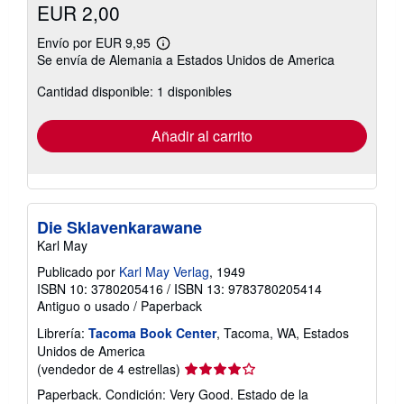
EUR 2,00
Envío por EUR 9,95
Más
Se envía de Alemania a Estados Unidos de America
información
sobre
Cantidad disponible: 1 disponibles
las
tarifas
de
envío
Añadir al carrito
Die Sklavenkarawane
Karl May
Publicado por
Karl May Verlag
, 1949
ISBN 10: 3780205416
/
ISBN 13: 9783780205414
Antiguo o usado
/
Paperback
Librería:
Tacoma Book Center
, Tacoma, WA, Estados
Unidos de America
Calificación
(vendedor de 4 estrellas)
del
Paperback. Condición: Very Good. Estado de la
vendedor: