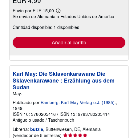
EUR 4,99
Envío por EUR 15,00
Más
Se envía de Alemania a Estados Unidos de America
información
sobre
Cantidad disponible: 1 disponibles
las
tarifas
de
envío
Añadir al carrito
Karl May: Die Sklavenkarawane Die
Sklavenkarawane : Erzählung aus dem
Sudan
May:
Publicado por
Bamberg. Karl-May-Verlag o.J. (1985).
,
1949
ISBN 10: 3780205416
/
ISBN 13: 9783780205414
Antiguo o usado
/
Taschenbuch
Librería:
butzle
, Buttenwiesen, DE, Alemania
Calificación
(vendedor de 5 estrellas)