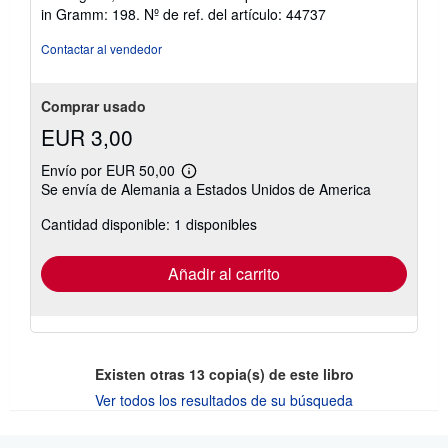
5
in Gramm: 198.
Nº de ref. del artículo: 44737
de
5
Contactar al vendedor
estrellas
Comprar usado
EUR 3,00
Envío por EUR 50,00
Más
Se envía de Alemania a Estados Unidos de America
información
sobre
Cantidad disponible: 1 disponibles
las
tarifas
de
envío
Añadir al carrito
Existen otras
13
copia(s) de este libro
Ver todos los resultados de su búsqueda