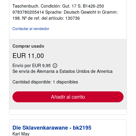
del
Taschenbuch. Condición: Gut. 17 S. B1426-250
vendedor:
9783780205414 Sprache: Deutsch Gewicht in Gramm:
5
198.
Nº de ref. del artículo: 130736
de
5
Contactar al vendedor
estrellas
Comprar usado
EUR 11,00
Envío por EUR 9,95
Más
Se envía de Alemania a Estados Unidos de America
información
sobre
Cantidad disponible: 1 disponibles
las
tarifas
de
envío
Añadir al carrito
Die Sklavenkarawane - bk2195
Karl May