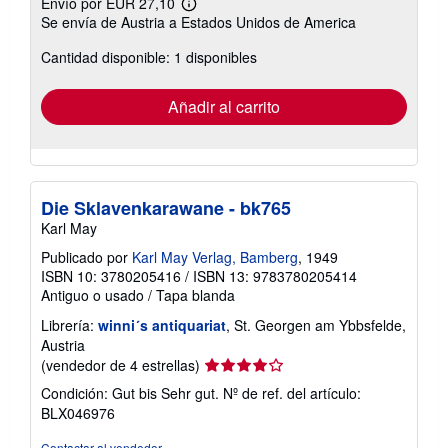
Envío por EUR 27,10
Más
Se envía de Austria a Estados Unidos de America
información
sobre
Cantidad disponible: 1 disponibles
las
tarifas
de
envío
Añadir al carrito
Die Sklavenkarawane - bk765
Karl May
Publicado por
Karl May Verlag, Bamberg
, 1949
ISBN 10: 3780205416
/
ISBN 13: 9783780205414
Antiguo o usado
/
Tapa blanda
Librería:
winni´s antiquariat
, St. Georgen am Ybbsfelde,
Austria
Calificación
(vendedor de 4 estrellas)
del
Condición: Gut bis Sehr gut.
Nº de ref. del artículo:
vendedor:
BLX046976
4
de
Contactar al vendedor