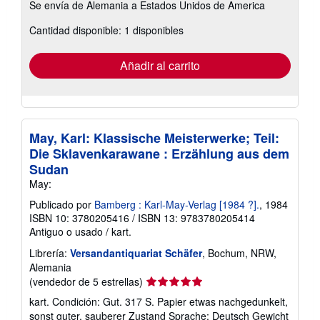
Se envía de Alemania a Estados Unidos de America
información
sobre
Cantidad disponible: 1 disponibles
las
tarifas
de
envío
Añadir al carrito
May, Karl: Klassische Meisterwerke; Teil:
Die Sklavenkarawane : Erzählung aus dem
Sudan
May:
Publicado por
Bamberg : Karl-May-Verlag [1984 ?].
, 1984
ISBN 10: 3780205416
/
ISBN 13: 9783780205414
Antiguo o usado
/
kart.
Librería:
Versandantiquariat Schäfer
, Bochum, NRW,
Alemania
Calificación
(vendedor de 5 estrellas)
del
kart. Condición: Gut. 317 S. Papier etwas nachgedunkelt,
vendedor:
sonst guter, sauberer Zustand Sprache: Deutsch Gewicht