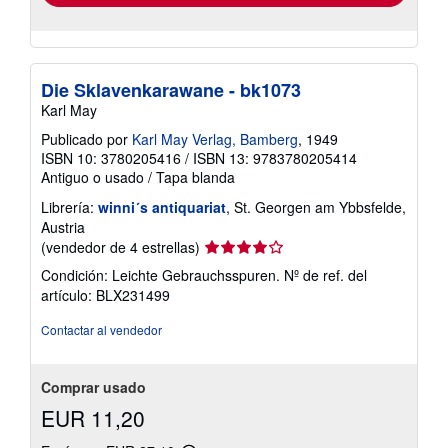
Die Sklavenkarawane - bk1073
Karl May
Publicado por
Karl May Verlag, Bamberg
, 1949
ISBN 10: 3780205416
/
ISBN 13: 9783780205414
Antiguo o usado
/
Tapa blanda
Librería:
winni´s antiquariat
, St. Georgen am Ybbsfelde,
Austria
Calificación
(vendedor de 4 estrellas)
del
Condición: Leichte Gebrauchsspuren.
Nº de ref. del
vendedor:
artículo: BLX231499
4
de
Contactar al vendedor
5
estrellas
Comprar usado
EUR 11,20