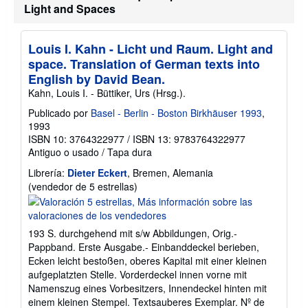
Light and Spaces
Louis I. Kahn - Licht und Raum. Light and
space. Translation of German texts into
English by David Bean.
Kahn, Louis I. - Büttiker, Urs (Hrsg.).
Publicado por
Basel - Berlin - Boston Birkhäuser 1993
,
1993
ISBN 10: 3764322977
/
ISBN 13: 9783764322977
Antiguo o usado
/
Tapa dura
Librería:
Dieter Eckert
, Bremen, Alemania
Calificación
(vendedor de 5 estrellas)
del
vendedor:
5
193 S. durchgehend mit s/w Abbildungen, Orig.-
de
Pappband. Erste Ausgabe.- Einbanddeckel berieben,
5
Ecken leicht bestoßen, oberes Kapital mit einer kleinen
estrellas
aufgeplatzten Stelle. Vorderdeckel innen vorne mit
Namenszug eines Vorbesitzers, Innendeckel hinten mit
einem kleinen Stempel. Textsauberes Exemplar.
Nº de