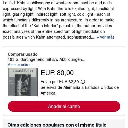
Sinopsis
Louis I. Kahn's philosophy of what a room must be and do is
expressed by light. With Kahn there is exalted light, functional
light, glaring light, indirect light, soft light, cold light - each of
which functions differently in his architecture. In order to make
the effect of the "Kahn interior" palpable, the author provides
exact analyses of the entire spectrum of light modulation
possibilities which Kahn attempted, sophisticated,...
Ver más
Comprar usado
193 S. durchgehend mit s/w Abbildungen...
Ver este artículo
EUR 80,00
Envío por EUR 62,30
M
Se envía de Alemania a Estados Unidos de
á
s
America
i
n
f
Añadir al carrito
o
r
m
a
Otras ediciones populares con el mismo título
c