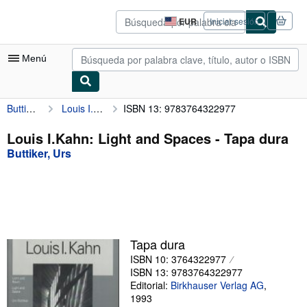
Pasar al contenido principal
IberLibro.com
EUR
Iniciar sesión
Preferencias
de
compra
Menú
del
sitio.
Buttiker, Urs
Louis I.Kahn: Light and Spaces
ISBN 13: 9783764322977
Mi cuenta
Consultar mis pedidos
Louis I.Kahn: Light and Spaces - Tapa dura
Buttiker, Urs
Búsqueda avanzada
Colecciones
Libros antiguos
Arte y coleccionismo
Tapa dura
Vendedores
ISBN 10: 3764322977
ISBN 13: 9783764322977
Comenzar a vender
Editorial:
Birkhauser Verlag AG
,
1993
Ayuda