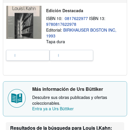
i
ó
Edición Destacada
n
s
ISBN 10:
0817622977
ISBN 13:
o
9780817622978
b
r
Editorial:
BIRKHAUSER BOSTON INC,
e
1993
l
Tapa dura
a
s
t
a
r
i
f
a
s
d
e
Más información de Urs Büttiker
e
n
Descubre sus obras publicadas y ofertas
v
coleccionables.
í
o
Entra ya a Urs Büttiker
Resultados de la búsqueda para Louis I.Kahn: