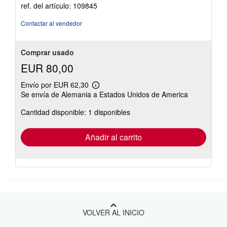
ref. del artículo: 109845
Contactar al vendedor
Comprar usado
EUR 80,00
Envío por EUR 62,30
Más
Se envía de Alemania a Estados Unidos de America
información
sobre
Cantidad disponible: 1 disponibles
las
tarifas
de
envío
Añadir al carrito
VOLVER AL INICIO