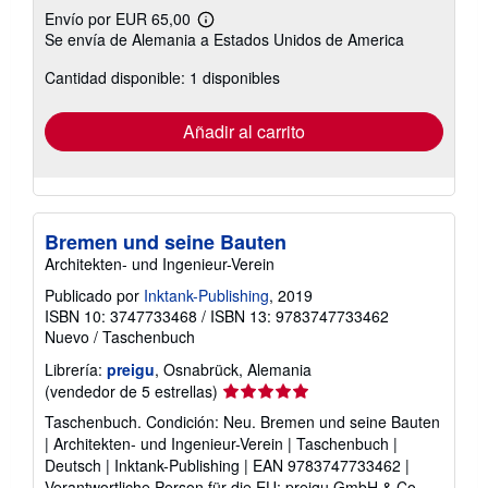
Envío por EUR 65,00
Más
Se envía de Alemania a Estados Unidos de America
información
sobre
Cantidad disponible: 1 disponibles
las
tarifas
de
envío
Añadir al carrito
Bremen und seine Bauten
Architekten- und Ingenieur-Verein
Publicado por
Inktank-Publishing
, 2019
ISBN 10: 3747733468
/
ISBN 13: 9783747733462
Nuevo
/
Taschenbuch
Librería:
preigu
, Osnabrück, Alemania
Calificación
(vendedor de 5 estrellas)
del
Taschenbuch. Condición: Neu. Bremen und seine Bauten
vendedor:
| Architekten- und Ingenieur-Verein | Taschenbuch |
5
Deutsch | Inktank-Publishing | EAN 9783747733462 |
de
Verantwortliche Person für die EU: preigu GmbH & Co.