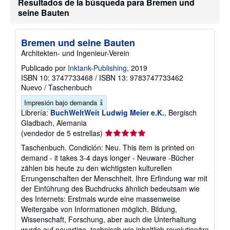
Resultados de la búsqueda para Bremen und
seine Bauten
Bremen und seine Bauten
Architekten- und Ingenieur-Verein
Publicado por
Inktank-Publishing
, 2019
ISBN 10: 3747733468
/
ISBN 13: 9783747733462
Nuevo
/
Taschenbuch
Impresión bajo demanda
Librería:
BuchWeltWeit Ludwig Meier e.K.
, Bergisch
Gladbach, Alemania
Calificación
(vendedor de 5 estrellas)
del
Taschenbuch. Condición: Neu. This item is printed on
vendedor:
demand - it takes 3-4 days longer - Neuware -Bücher
5
zählen bis heute zu den wichtigsten kulturellen
de
Errungenschaften der Menschheit. Ihre Erfindung war mit
5
der Einführung des Buchdrucks ähnlich bedeutsam wie
estrellas
des Internets: Erstmals wurde eine massenweise
Weitergabe von Informationen möglich. Bildung,
Wissenschaft, Forschung, aber auch die Unterhaltung
wurde auf neuartige, technisch wie inhaltlich revolutionäre