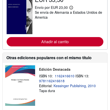
Envío por EUR 23,00
M
Se envía de Alemania a Estados Unidos de
á
s
America
i
n
f
o
r
m
Añadir al carrito
a
c
i
ó
Otras ediciones populares con el mismo título
n
s
o
b
Edición Destacada
r
ISBN 10:
1162416610
ISBN 13:
e
l
9781162416618
a
Editorial:
Kessinger Publishing, 2010
s
Tapa dura
t
a
r
i
f
a