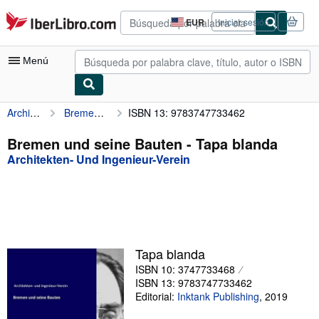
Pasar al contenido principal
IberLibro.com
EUR
Iniciar sesión
Preferencias
de
compra
Menú
del
sitio.
Architekten- Und Ingenieur-Verein
Bremen und seine Bauten
ISBN 13: 9783747733462
Mi cuenta
Consultar mis pedidos
Bremen und seine Bauten - Tapa blanda
Architekten- Und Ingenieur-Verein
Búsqueda avanzada
Colecciones
Libros antiguos
Arte y coleccionismo
Tapa blanda
Vendedores
ISBN 10: 3747733468
ISBN 13: 9783747733462
Comenzar a vender
Editorial:
Inktank Publishing
,
2019
Ayuda