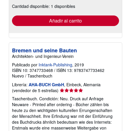
sobre
Cantidad disponible: 1 disponibles
las
tarifas
de
envío
Añadir al carrito
Bremen und seine Bauten
Architekten- und Ingenieur-Verein
Publicado por
Inktank-Publishing
, 2019
ISBN 10: 3747733468
/
ISBN 13: 9783747733462
Nuevo
/
Taschenbuch
Librería:
AHA-BUCH GmbH
, Einbeck, Alemania
Calificación
(vendedor de 5 estrellas)
del
Taschenbuch. Condición: Neu. Druck auf Anfrage
vendedor:
Neuware - Printed after ordering - Bücher zählen bis
5
heute zu den wichtigsten kulturellen Errungenschaften
de
der Menschheit. Ihre Erfindung war mit der Einführung
5
des Buchdrucks ähnlich bedeutsam wie des Internets:
estrellas
Erstmals wurde eine massenweise Weitergabe von