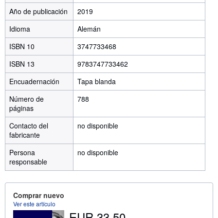
Año de publicación
2019
Idioma
Alemán
ISBN 10
3747733468
ISBN 13
9783747733462
Encuadernación
Tapa blanda
Número de
788
páginas
Contacto del
no disponible
fabricante
Persona
no disponible
responsable
Comprar nuevo
Ver este artículo
EUR 33,50