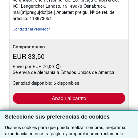
5
KG, Lengericher Landstr. 19, 49078 Osnabrück,
estrellas
mail[at]preigu[dot]de | Anbieter: preigu.
Nº de ref. del
artículo: 118673054
Contactar al vendedor
Comprar nuevo
EUR 33,50
Envío por EUR 70,00
Más
Se envía de Alemania a Estados Unidos de America
información
sobre
Cantidad disponible: 5 disponibles
las
tarifas
de
envío
Añadir al carrito
Seleccione sus preferencias de cookies
Usamos cookies para que pueda realizar compras, mejorar su
experiencia en nuestra página y proporcionar correctamente