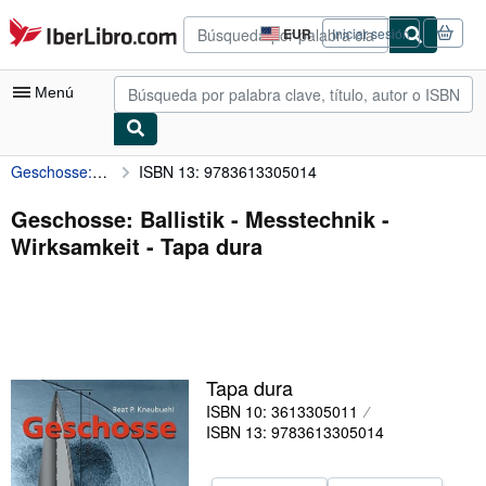
Pasar al contenido principal
IberLibro.com
EUR
Iniciar sesión
Preferencias
de
compra
Menú
del
sitio.
Geschosse: Ballistik - Messtechnik - Wirksamkeit
ISBN 13: 9783613305014
Mi cuenta
Consultar mis pedidos
Geschosse: Ballistik - Messtechnik -
Wirksamkeit - Tapa dura
Búsqueda avanzada
Colecciones
Libros antiguos
Arte y coleccionismo
Tapa dura
Vendedores
ISBN 10: 3613305011
ISBN 13: 9783613305014
Comenzar a vender
Ayuda