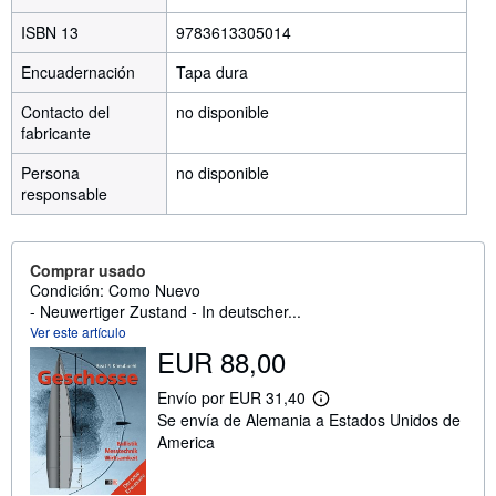
ISBN 13
9783613305014
Encuadernación
Tapa dura
Contacto del
no disponible
fabricante
Persona
no disponible
responsable
Comprar usado
Condición: Como Nuevo
- Neuwertiger Zustand - In deutscher...
Ver este artículo
EUR 88,00
Envío por EUR 31,40
M
Se envía de Alemania a Estados Unidos de
á
s
America
i
n
f