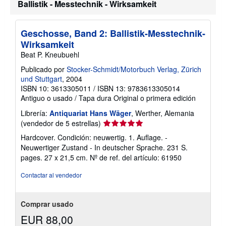
Ballistik - Messtechnik - Wirksamkeit
Geschosse, Band 2: Ballistik-Messtechnik-
Wirksamkeit
Beat P. Kneubuehl
Publicado por
Stocker-Schmidt/Motorbuch Verlag, Zürich
und Stuttgart
, 2004
ISBN 10: 3613305011
/
ISBN 13: 9783613305014
Antiguo o usado
/
Tapa dura
Original o primera edición
Librería:
Antiquariat Hans Wäger
, Werther, Alemania
Calificación
(vendedor de 5 estrellas)
del
Hardcover. Condición: neuwertig. 1. Auflage. -
vendedor:
Neuwertiger Zustand - In deutscher Sprache. 231 S.
5
pages. 27 x 21,5 cm.
Nº de ref. del artículo: 61950
de
5
Contactar al vendedor
estrellas
Comprar usado
EUR 88,00