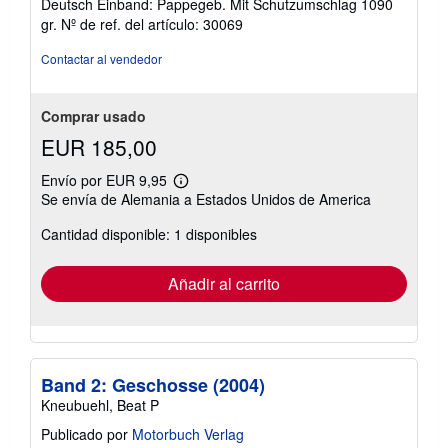
Deutsch Einband: Pappegeb. Mit Schutzumschlag 1090
5
gr.
Nº de ref. del artículo: 30069
de
5
Contactar al vendedor
estrellas
Comprar usado
EUR 185,00
Envío por EUR 9,95
Más
Se envía de Alemania a Estados Unidos de America
información
sobre
Cantidad disponible: 1 disponibles
las
tarifas
de
envío
Añadir al carrito
Band 2: Geschosse (2004)
Kneubuehl, Beat P
Publicado por
Motorbuch Verlag