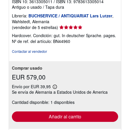
ISBN 10: 3613305011
/
ISBN 13: 9783613305014
Antiguo o usado
/
Tapa dura
Librería:
BUCHSERVICE / ANTIQUARIAT Lars Lutzer
,
Wahlstedt, Alemania
Calificación
(vendedor de 5 estrellas)
del
Hardcover. Condición: gut. In deutscher Sprache. pages.
vendedor:
Nº de ref. del artículo: BN44960
5
de
Contactar al vendedor
5
estrellas
Comprar usado
EUR 579,00
Envío por EUR 39,95
Más
Se envía de Alemania a Estados Unidos de America
información
sobre
Cantidad disponible: 1 disponibles
las
tarifas
de
envío
Añadir al carrito