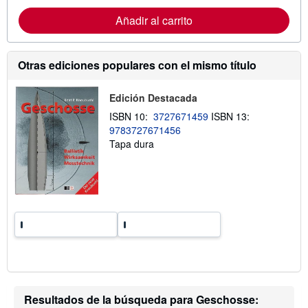
o
r
Añadir al carrito
m
a
c
i
Otras ediciones populares con el mismo título
ó
n
s
Edición Destacada
o
b
ISBN 10:
3727671459
ISBN 13:
r
9783727671456
e
l
Tapa dura
a
s
t
a
r
i
f
a
s
d
e
e
n
v
í
Resultados de la búsqueda para Geschosse:
o