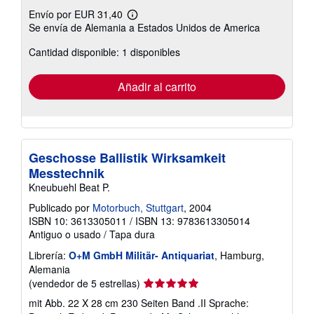
Envío por EUR 31,40
Más
Se envía de Alemania a Estados Unidos de America
información
sobre
Cantidad disponible: 1 disponibles
las
tarifas
de
envío
Añadir al carrito
Geschosse Ballistik Wirksamkeit
Messtechnik
Kneubuehl Beat P.
Publicado por
Motorbuch, Stuttgart
, 2004
ISBN 10: 3613305011
/
ISBN 13: 9783613305014
Antiguo o usado
/
Tapa dura
Librería:
O+M GmbH Militär- Antiquariat
, Hamburg,
Alemania
Calificación
(vendedor de 5 estrellas)
del
mit Abb. 22 X 28 cm 230 Seiten Band .II Sprache:
vendedor: