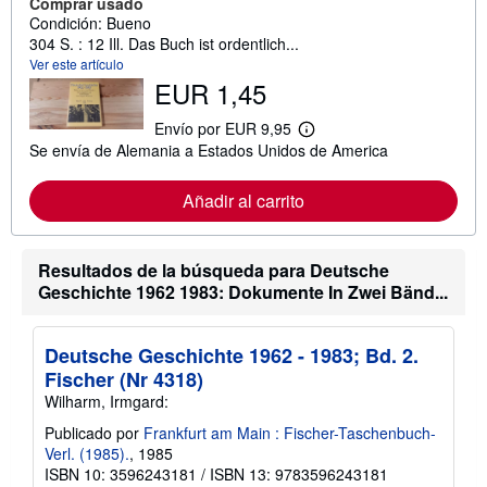
Comprar usado
Condición: Bueno
304 S. : 12 Ill. Das Buch ist ordentlich...
Ver este artículo
EUR 1,45
Envío por EUR 9,95
M
Se envía de Alemania a Estados Unidos de America
á
s
i
Añadir al carrito
n
f
o
r
Resultados de la búsqueda para Deutsche
m
a
Geschichte 1962 1983: Dokumente In Zwei Bänd...
c
i
ó
n
Deutsche Geschichte 1962 - 1983; Bd. 2.
s
Fischer (Nr 4318)
o
b
Wilharm, Irmgard:
r
e
Publicado por
Frankfurt am Main : Fischer-Taschenbuch-
l
Verl. (1985).
, 1985
a
ISBN 10: 3596243181
/
ISBN 13: 9783596243181
s