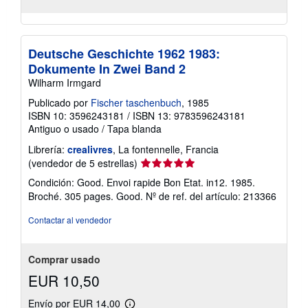
Deutsche Geschichte 1962 1983:
Dokumente In Zwei Band 2
Wilharm Irmgard
Publicado por
Fischer taschenbuch
, 1985
ISBN 10: 3596243181
/
ISBN 13: 9783596243181
Antiguo o usado
/
Tapa blanda
Librería:
crealivres
, La fontennelle, Francia
Calificación
(vendedor de 5 estrellas)
del
Condición: Good. Envoi rapide Bon Etat. in12. 1985.
vendedor:
Broché. 305 pages. Good.
Nº de ref. del artículo: 213366
5
de
Contactar al vendedor
5
estrellas
Comprar usado
EUR 10,50
Envío por EUR 14,00