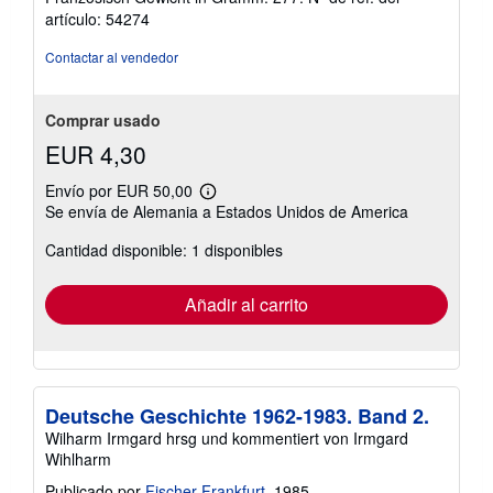
de
artículo: 54274
5
estrellas
Contactar al vendedor
Comprar usado
EUR 4,30
Envío por EUR 50,00
Más
Se envía de Alemania a Estados Unidos de America
información
sobre
Cantidad disponible: 1 disponibles
las
tarifas
de
envío
Añadir al carrito
Deutsche Geschichte 1962-1983. Band 2.
Wilharm Irmgard hrsg und kommentiert von Irmgard
Wihlharm
Publicado por
Fischer Frankfurt
, 1985