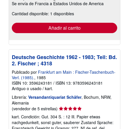
Más
Se envía de Francia a Estados Unidos de America
información
sobre
Cantidad disponible: 1 disponibles
las
tarifas
de
envío
Añadir al carrito
Deutsche Geschichte 1962 - 1983; Teil: Bd.
2. Fischer ; 4318
Publicado por
Frankfurt am Main : Fischer-Taschenbuch-
Verl. (1985).
, 1985
ISBN 10: 3596243181
/
ISBN 13: 9783596243181
Antiguo o usado
/
kart.
Librería:
Versandantiquariat Schäfer
, Bochum, NRW,
Alemania
Calificación
(vendedor de 5 estrellas)
del
kart. Condición: Gut. 304 S. : 12 Ill. Papier etwas
vendedor:
nachgedunkelt, sonst guter, sauberer Zustand Sprache:
5
Französisch Gewicht in Gramm: 277.
Nº de ref. del