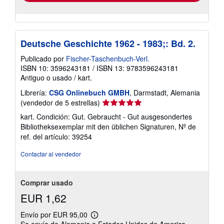
Deutsche Geschichte 1962 - 1983;: Bd. 2.
Publicado por
Fischer-Taschenbuch-Verl.
ISBN 10: 3596243181
/
ISBN 13: 9783596243181
Antiguo o usado
/
kart.
Librería:
CSG Onlinebuch GMBH
, Darmstadt, Alemania
Calificación
(vendedor de 5 estrellas)
del
kart. Condición: Gut. Gebraucht - Gut ausgesondertes
vendedor:
Bibliotheksexemplar mit den üblichen Signaturen,
Nº de
5
ref. del artículo: 39254
de
5
Contactar al vendedor
estrellas
Comprar usado
EUR 1,62
Envío por EUR 95,00
Más