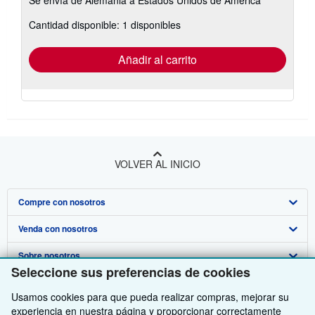
Se envía de Alemania a Estados Unidos de America
información
sobre
Cantidad disponible: 1 disponibles
las
tarifas
de
envío
Añadir al carrito
VOLVER AL INICIO
Compre con nosotros
Venda con nosotros
Búsqueda avanzada
Sobre nosotros
Colecciones
Comenzar a vender
Seleccione sus preferencias de cookies
Obtener Ayuda
Mi cuenta
Únase a nuestro programa de afiliados
Sobre IberLibro
Usamos cookies para que pueda realizar compras, mejorar su
Otras compañías de AbeBooks
Mis pedidos
Recomiende un vendedor
Medios
Preguntas frecuentes y guías
experiencia en nuestra página y proporcionar correctamente