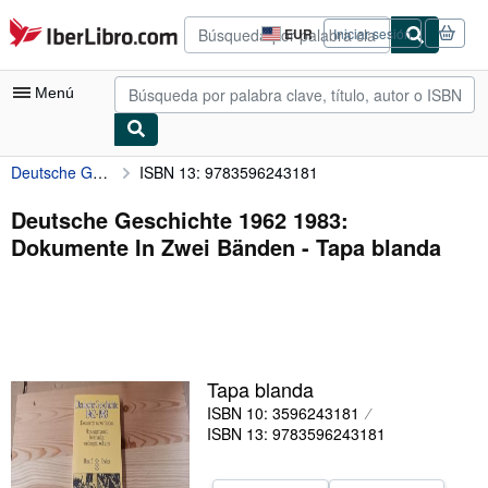
Pasar al contenido principal
IberLibro.com
EUR
Iniciar sesión
Preferencias
de
compra
Menú
del
sitio.
Deutsche Geschichte 1962 1983: Dokumente In Zwei Bänden
ISBN 13: 9783596243181
Mi cuenta
Consultar mis pedidos
Deutsche Geschichte 1962 1983:
Dokumente In Zwei Bänden - Tapa blanda
Búsqueda avanzada
Colecciones
Libros antiguos
Arte y coleccionismo
Tapa blanda
Vendedores
ISBN 10: 3596243181
ISBN 13: 9783596243181
Comenzar a vender
Ayuda