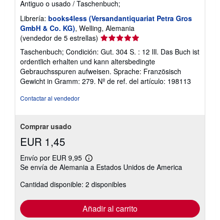
Antiguo o usado
/
Taschenbuch;
t
a
Librería:
books4less (Versandantiquariat Petra Gros
r
i
GmbH & Co. KG)
, Welling, Alemania
f
Calificación
(vendedor de 5 estrellas)
a
del
s
Taschenbuch; Condición: Gut. 304 S. : 12 Ill. Das Buch ist
d
vendedor:
ordentlich erhalten und kann altersbedingte
e
5
e
Gebrauchsspuren aufweisen. Sprache: Französisch
de
n
Gewicht in Gramm: 279.
Nº de ref. del artículo: 198113
v
5
í
estrellas
Contactar al vendedor
o
Comprar usado
EUR 1,45
Envío por EUR 9,95
Más
Se envía de Alemania a Estados Unidos de America
información
sobre
Cantidad disponible: 2 disponibles
las
tarifas
de
envío
Añadir al carrito