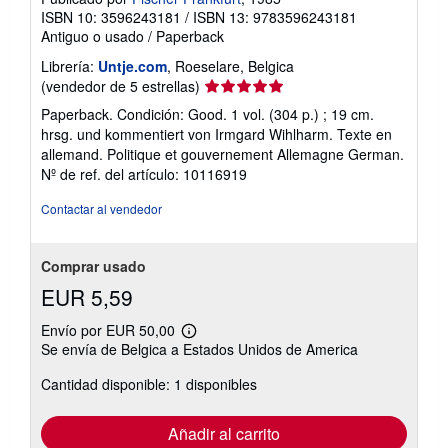
ISBN 10: 3596243181
/
ISBN 13: 9783596243181
Antiguo o usado
/
Paperback
Librería:
Untje.com
, Roeselare, Belgica
Calificación
(vendedor de 5 estrellas)
del
Paperback. Condición: Good. 1 vol. (304 p.) ; 19 cm.
vendedor:
hrsg. und kommentiert von Irmgard Wihlharm. Texte en
5
allemand. Politique et gouvernement Allemagne German.
de
Nº de ref. del artículo: 10116919
5
estrellas
Contactar al vendedor
Comprar usado
EUR 5,59
Envío por EUR 50,00
Más
Se envía de Belgica a Estados Unidos de America
información
sobre
Cantidad disponible: 1 disponibles
las
tarifas
de
envío
Añadir al carrito