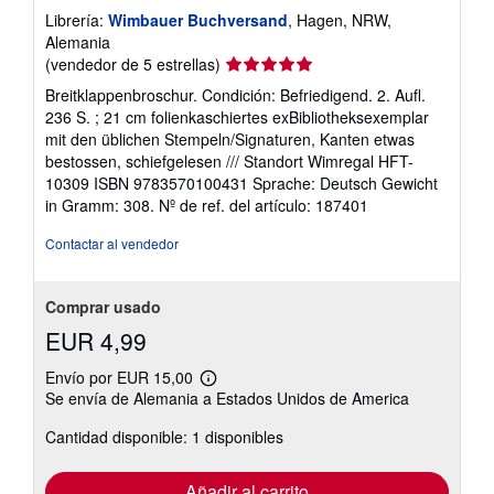
Librería:
Wimbauer Buchversand
, Hagen, NRW,
Alemania
Calificación
(vendedor de 5 estrellas)
del
Breitklappenbroschur. Condición: Befriedigend. 2. Aufl.
vendedor:
236 S. ; 21 cm folienkaschiertes exBibliotheksexemplar
5
mit den üblichen Stempeln/Signaturen, Kanten etwas
de
bestossen, schiefgelesen /// Standort Wimregal HFT-
5
10309 ISBN 9783570100431 Sprache: Deutsch Gewicht
estrellas
in Gramm: 308.
Nº de ref. del artículo: 187401
Contactar al vendedor
Comprar usado
EUR 4,99
Envío por EUR 15,00
Más
Se envía de Alemania a Estados Unidos de America
información
sobre
Cantidad disponible: 1 disponibles
las
tarifas
de
envío
Añadir al carrito