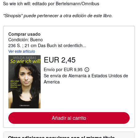
Sinopsis
So wie ich will: editado por Bertelsmann/Omnibus
"Sinopsis" puede pertenecer a otra edición de este libro.
Comprar usado
Condición: Bueno
236 S. ; 21 cm Das Buch ist ordentlich...
Ver este artículo
EUR 2,45
Envío por EUR 9,95
M
Se envía de Alemania a Estados Unidos de
á
s
America
i
n
f
o
r
m
a
Añadir al carrito
c
i
ó
n
s
Otras ediciones populares con el mismo título