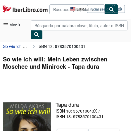
Pasar al contenido principal
IberLibro.com
EUR
Iniciar sesión
Preferencias
de
compra
Menú
del
sitio.
So wie ich will: Mein Leben zwischen Moschee und Minirock
ISBN 13: 9783570100431
Mi cuenta
Consultar mis pedidos
So wie ich will: Mein Leben zwischen
Moschee und Minirock - Tapa dura
Búsqueda avanzada
Colecciones
Libros antiguos
Arte y coleccionismo
Tapa dura
Vendedores
ISBN 10: 357010043X
ISBN 13: 9783570100431
Comenzar a vender
Ayuda