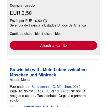
Comprar usado
EUR 3,50
Envío por EUR 16,50
Más
Se envía de Francia a Estados Unidos de America
información
sobre
Cantidad disponible: 1 disponibles
las
tarifas
de
envío
Añadir al carrito
So wie ich will - Mein Leben zwischen
Moschee und Minirock
Akbas, Melda
Publicado por
Bertelsmann, C, München
, 2010
ISBN 10: 357010043X
/
ISBN 13: 9783570100431
Antiguo o usado
/
Taschenbuch
Original o primera
edición