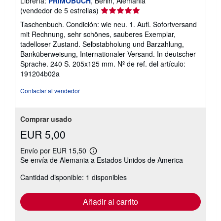
Librería:
PRIMOBUCH
, Berlin, Alemania
Calificación
(vendedor de 5 estrellas)
del
Taschenbuch. Condición: wie neu. 1. Aufl. Sofortversand
vendedor:
mit Rechnung, sehr schönes, sauberes Exemplar,
5
tadelloser Zustand. Selbstabholung und Barzahlung,
de
Banküberweisung, Internationaler Versand. In deutscher
5
Sprache. 240 S. 205x125 mm.
Nº de ref. del artículo:
estrellas
191204b02a
Contactar al vendedor
Comprar usado
EUR 5,00
Envío por EUR 15,50
Más
Se envía de Alemania a Estados Unidos de America
información
sobre
Cantidad disponible: 1 disponibles
las
tarifas
de
envío
Añadir al carrito