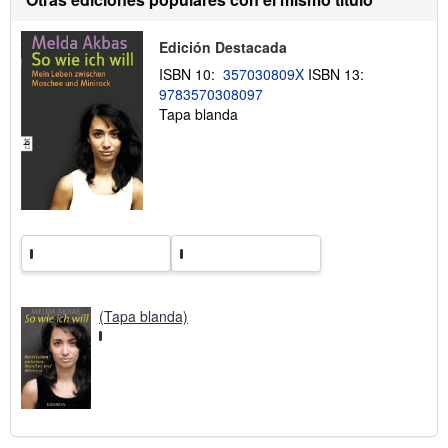
o
b
r
Edición Destacada
e
l
ISBN 10:
357030809X
ISBN 13:
a
9783570308097
s
Tapa blanda
t
a
r
i
f
a
s
d
e
e
n
v
í
o
(Tapa blanda)