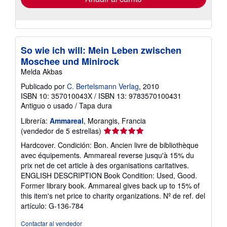
So wie ich will: Mein Leben zwischen
Moschee und Minirock
Melda Akbas
Publicado por
C. Bertelsmann Verlag
, 2010
ISBN 10: 357010043X
/
ISBN 13: 9783570100431
Antiguo o usado
/
Tapa dura
Librería:
Ammareal
, Morangis, Francia
Calificación
(vendedor de 5 estrellas)
del
Hardcover. Condición: Bon. Ancien livre de bibliothèque
vendedor:
avec équipements. Ammareal reverse jusqu'à 15% du
5
prix net de cet article à des organisations caritatives.
de
ENGLISH DESCRIPTION Book Condition: Used, Good.
5
Former library book. Ammareal gives back up to 15% of
estrellas
this item's net price to charity organizations.
Nº de ref. del
artículo: G-136-784
Contactar al vendedor