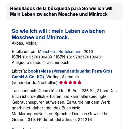
Resultados de la búsqueda para So wie ich will:
Mein Leben zwischen Moschee und Minirock
So wie ich will : mein Leben zwischen
Moschee und Minirock.
Akbas, Melda:
Publicado por
München : Bertelsmann
, 2010
ISBN 10: 357010043X
/
ISBN 13: 9783570100431
Antiguo o usado
/
Taschenbuch
Librería:
books4less (Versandantiquariat Petra Gros
GmbH & Co. KG)
, Welling, Alemania
Calificación
(vendedor de 5 estrellas)
del
Taschenbuch. Condición: Gut. 5. Aufl. 236 S. ; 21 cm Das
vendedor:
Buch ist ordentlich erhalten und kann altersbedingte
5
Gebrauchsspuren aufweisen. Es wurde mit dem Werk
de
gearbeitet, daher trägt das Buch viele
5
Markierungen/Notizen. Sprache: Deutsch Gewicht in
estrellas
Gramm: 310.
Nº de ref. del artículo: 241216