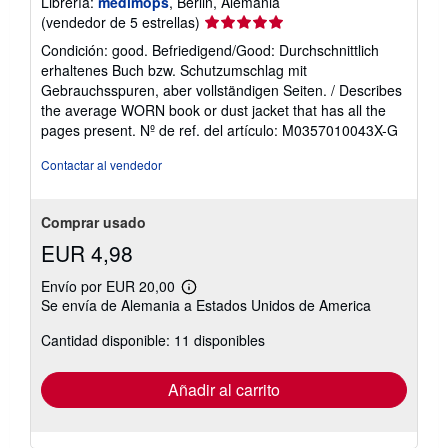
Librería:
medimops
, Berlin, Alemania
Calificación
(vendedor de 5 estrellas)
del
Condición: good. Befriedigend/Good: Durchschnittlich
vendedor:
erhaltenes Buch bzw. Schutzumschlag mit
5
Gebrauchsspuren, aber vollständigen Seiten. / Describes
de
the average WORN book or dust jacket that has all the
5
pages present.
Nº de ref. del artículo: M0357010043X-G
estrellas
Contactar al vendedor
Comprar usado
EUR 4,98
Envío por EUR 20,00
Más
Se envía de Alemania a Estados Unidos de America
información
sobre
Cantidad disponible: 11 disponibles
las
tarifas
de
envío
Añadir al carrito