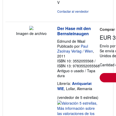
V
Contactar al vendedor
Der Hase mit den
Comprar
Bernsteinaugen
Imagen de archivo
EUR 3
Edmund de Waal
Envío po
Publicado por
Paul
Se envía 
Zsolnay Verlag / Wien
,
Unidos d
2011
ISBN 10: 3552055568
/
Cantidad 
ISBN 13: 9783552055568
Antiguo o usado
/
Tapa
dura
Librería:
Antiquariat
WIE
, Lollar, Alemania
Calificació
(vendedor de 5 estrellas)
del
vendedor:
5