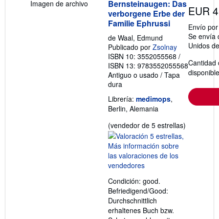
Bernsteinaugen: Das
Imagen de archivo
EUR 4
verborgene Erbe der
Familie Ephrussi
Envío po
Se envía 
de Waal, Edmund
Unidos d
Publicado por
Zsolnay
ISBN 10: 3552055568
/
Cantidad 
ISBN 13: 9783552055568
disponibl
Antiguo o usado
/
Tapa
dura
Librería:
medimops
,
Berlin, Alemania
Calificació
(vendedor de 5 estrellas)
del
vendedor:
5
de
5
Condición: good.
estrellas
Befriedigend/Good:
Durchschnittlich
erhaltenes Buch bzw.