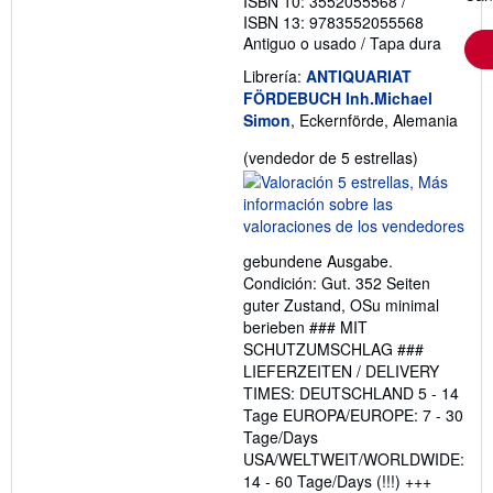
ISBN 10: 3552055568
/
ISBN 13: 9783552055568
Antiguo o usado
/
Tapa dura
Librería:
ANTIQUARIAT
FÖRDEBUCH Inh.Michael
Simon
, Eckernförde, Alemania
Calificació
(vendedor de 5 estrellas)
del
vendedor:
5
de
gebundene Ausgabe.
5
Condición: Gut. 352 Seiten
estrellas
guter Zustand, OSu minimal
berieben ### MIT
SCHUTZUMSCHLAG ###
LIEFERZEITEN / DELIVERY
TIMES: DEUTSCHLAND 5 - 14
Tage EUROPA/EUROPE: 7 - 30
Tage/Days
USA/WELTWEIT/WORLDWIDE:
14 - 60 Tage/Days (!!!) +++