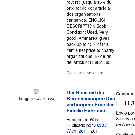
reverse jusqu'à 15% du
prix net de cet article à
des organisations
caritatives. ENGLISH
DESCRIPTION Book
Condition: Used, Very
good. Ammareal gives
back up to 15% of this
item's net price to charity
organizations.
Nº de ref.
del artículo: H-682-565
Contactar al vendedor
Der Hase mit den
Comprar
Bernsteinaugen: Das
Imagen de archivo
EUR 3
verborgene Erbe der
Familie Ephrussi
Envío po
Se envía 
Edmund de Waal
de Ameri
Publicado por
Zsolay,
Wien, 2011
, 2011
Cantidad 