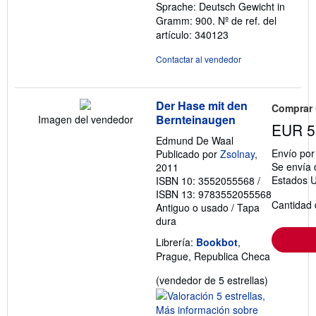
Sprache: Deutsch Gewicht in
Gramm: 900.
Nº de ref. del
artículo: 340123
Contactar al vendedor
Der Hase mit den
Comprar
Bernteinaugen
Imagen del vendedor
EUR 5
Edmund De Waal
Envío po
Publicado por
Zsolnay
,
Se envía 
2011
Estados U
ISBN 10: 3552055568
/
ISBN 13: 9783552055568
Cantidad 
Antiguo o usado
/
Tapa
dura
Librería:
Bookbot
,
Prague, Republica Checa
Calificació
(vendedor de 5 estrellas)
del
vendedor: