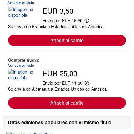
Ver este artículo
EUR 3,50
Envío por EUR 16,50
M
Se envía de Francia a Estados Unidos de America
á
s
i
Añadir al carrito
n
f
o
r
m
Comprar nuevo
a
Ver este artículo
c
EUR 25,00
i
ó
n
Envío por EUR 11,00
M
s
Se envía de Alemania a Estados Unidos de America
á
o
s
b
i
r
Añadir al carrito
n
e
f
l
o
a
r
s
m
Otras ediciones populares con el mismo título
t
a
a
c
r