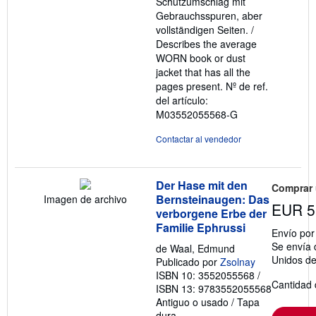
Schutzumschlag mit
Gebrauchsspuren, aber
vollständigen Seiten. /
Describes the average
WORN book or dust
jacket that has all the
pages present.
Nº de ref.
del artículo:
M03552055568-G
Contactar al vendedor
Der Hase mit den
Comprar
Bernsteinaugen: Das
Imagen de archivo
EUR 5
verborgene Erbe der
Familie Ephrussi
Envío po
Se envía 
de Waal, Edmund
Unidos d
Publicado por
Zsolnay
ISBN 10: 3552055568
/
Cantidad 
ISBN 13: 9783552055568
Antiguo o usado
/
Tapa
dura