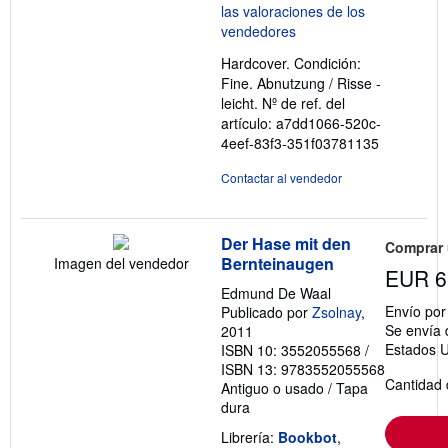
5
de
5
Hardcover. Condición:
estrellas
Fine. Abnutzung / Risse -
leicht.
Nº de ref. del
artículo: a7dd1066-520c-
4eef-83f3-351f03781135
Contactar al vendedor
Der Hase mit den
Comprar
Bernteinaugen
Imagen del vendedor
EUR 6
Edmund De Waal
Envío po
Publicado por
Zsolnay
,
Se envía 
2011
Estados U
ISBN 10: 3552055568
/
ISBN 13: 9783552055568
Cantidad 
Antiguo o usado
/
Tapa
dura
Librería:
Bookbot
,