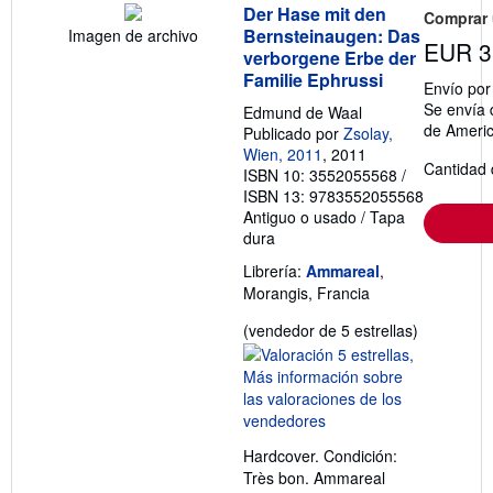
Der Hase mit den
Comprar
Bernsteinaugen: Das
Imagen de archivo
EUR 3
verborgene Erbe der
Familie Ephrussi
Envío po
Se envía 
Edmund de Waal
de Ameri
Publicado por
Zsolay,
Wien, 2011
, 2011
Cantidad 
ISBN 10: 3552055568
/
ISBN 13: 9783552055568
Antiguo o usado
/
Tapa
dura
Librería:
Ammareal
,
Morangis, Francia
Calificació
(vendedor de 5 estrellas)
del
vendedor:
5
de
5
Hardcover. Condición:
estrellas
Très bon. Ammareal