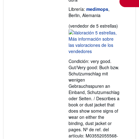
Librería:
medimops
,
Berlin, Alemania
Calificació
(vendedor de 5 estrellas)
del
vendedor:
5
de
5
Condición: very good.
estrellas
Gut/Very good: Buch bzw.
Schutzumschlag mit
wenigen
Gebrauchsspuren an
Einband, Schutzumschlag
oder Seiten. / Describes a
book or dust jacket that
does show some signs of
wear on either the
binding, dust jacket or
pages.
Nº de ref. del
artículo: M03552055568-