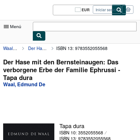
Pasar al contenido principal
IberLibro.com
EUR
Iniciar sesión
Preferencias
de
compra
Menú
del
sitio.
Waal, Edmund De
Der Hase mit den Bernsteinaugen: Das verborgene Erbe der Familie Ephrussi
ISBN 13: 9783552055568
Mi cuenta
Consultar mis pedidos
Der Hase mit den Bernsteinaugen: Das
verborgene Erbe der Familie Ephrussi -
Cerrar sesión
Tapa dura
Búsqueda avanzada
Waal, Edmund De
Colecciones
Libros antiguos
Arte y coleccionismo
Tapa dura
Vendedores
ISBN 10: 3552055568
Comenzar a vender
ISBN 13: 9783552055568