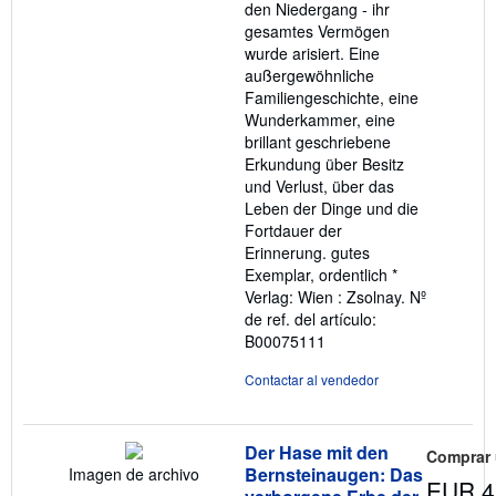
den Niedergang - ihr
gesamtes Vermögen
wurde arisiert. Eine
außergewöhnliche
Familiengeschichte, eine
Wunderkammer, eine
brillant geschriebene
Erkundung über Besitz
und Verlust, über das
Leben der Dinge und die
Fortdauer der
Erinnerung. gutes
Exemplar, ordentlich *
Verlag: Wien : Zsolnay.
Nº
de ref. del artículo:
B00075111
Contactar al vendedor
Der Hase mit den
Comprar
Bernsteinaugen: Das
Imagen de archivo
EUR 4