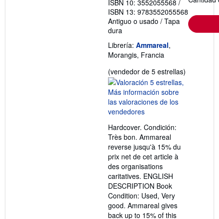
ISBN 10: 3552055568
/
ISBN 13: 9783552055568
Antiguo o usado
/
Tapa
dura
Librería:
Ammareal
,
Morangis, Francia
Calificació
(vendedor de 5 estrellas)
del
vendedor:
5
de
5
Hardcover. Condición:
estrellas
Très bon. Ammareal
reverse jusqu'à 15% du
prix net de cet article à
des organisations
caritatives. ENGLISH
DESCRIPTION Book
Condition: Used, Very
good. Ammareal gives
back up to 15% of this