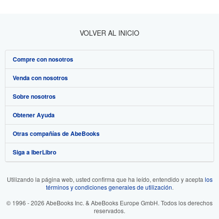
VOLVER AL INICIO
Compre con nosotros
Venda con nosotros
Búsqueda avanzada
Sobre nosotros
Colecciones
Comenzar a vender
Obtener Ayuda
Mi cuenta
Únase a nuestro programa de afiliados
Sobre IberLibro
Otras compañías de AbeBooks
Mis pedidos
Recomiende un vendedor
Medios
Preguntas frecuentes y guías
Siga a IberLibro
Ver carrito
Empleo
Atención al Cliente
AbeBooks.com
Política de Privacidad
AbeBooks.co.uk
Utilizando la página web, usted confirma que ha leído, entendido y acepta
los
términos y condiciones generales de utilización
.
Preferencias de cookies
AbeBooks.de
© 1996 - 2026 AbeBooks Inc. & AbeBooks Europe GmbH. Todos los derechos
Aviso de cookies
AbeBooks.fr
reservados.