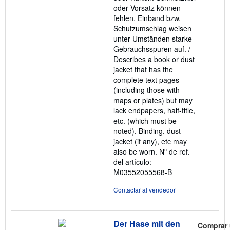
oder Vorsatz können
fehlen. Einband bzw.
Schutzumschlag weisen
unter Umständen starke
Gebrauchsspuren auf. /
Describes a book or dust
jacket that has the
complete text pages
(including those with
maps or plates) but may
lack endpapers, half-title,
etc. (which must be
noted). Binding, dust
jacket (if any), etc may
also be worn.
Nº de ref.
del artículo:
M03552055568-B
Contactar al vendedor
Der Hase mit den
Comprar