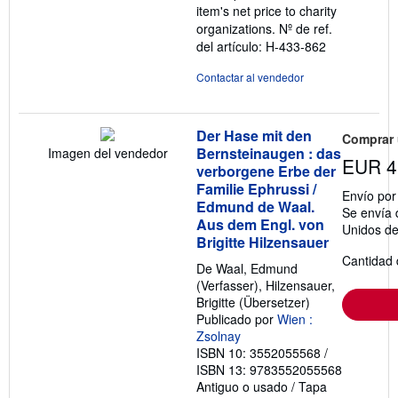
item's net price to charity
organizations.
Nº de ref.
del artículo: H-433-862
Contactar al vendedor
Der Hase mit den
Comprar
Bernsteinaugen : das
Imagen del vendedor
EUR 4
verborgene Erbe der
Familie Ephrussi /
Envío po
Edmund de Waal.
Se envía 
Aus dem Engl. von
Unidos d
Brigitte Hilzensauer
Cantidad 
De Waal, Edmund
(Verfasser), Hilzensauer,
Brigitte (Übersetzer)
Publicado por
Wien :
Zsolnay
ISBN 10: 3552055568
/
ISBN 13: 9783552055568
Antiguo o usado
/
Tapa