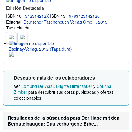
i
i
ó
f
Edición Destacada
n
a
s
s
ISBN 10:
342314212X
ISBN 13:
9783423142120
o
d
Editorial:
Deutscher Taschenbuch Verlag Gmb..., 2013
b
e
r
Tapa blanda
e
e
n
l
v
a
í
s
o
Zsolnay-Verlag, 2012 (Tapa dura)
t
a
r
i
f
a
s
Descubre más de los colaboradores
d
e
Ver
Edmund De Waal
,
Brigitte Hilzensauer
y
Corinna
e
Zimber
para descubrir sus obras publicadas y ofertas
n
coleccionables.
v
í
o
Resultados de la búsqueda para Der Hase mit den
Bernsteinaugen: Das verborgene Erbe...