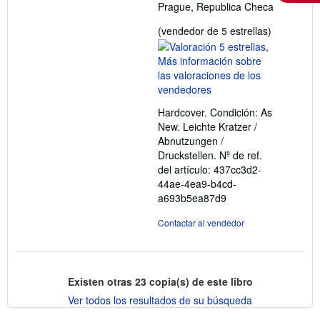
Prague, Republica Checa
Calificació
(vendedor de 5 estrellas)
del
vendedor:
5
de
5
Hardcover. Condición: As
estrellas
New. Leichte Kratzer /
Abnutzungen /
Druckstellen.
Nº de ref.
del artículo: 437cc3d2-
44ae-4ea9-b4cd-
a693b5ea87d9
Contactar al vendedor
Existen otras
23
copia(s) de este libro
Ver todos los resultados de su búsqueda