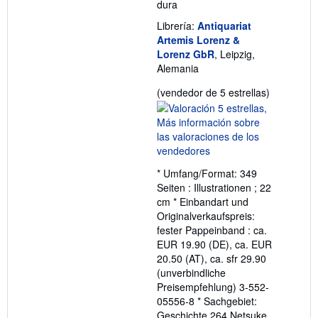
dura
Librería:
Antiquariat
Artemis Lorenz &
Lorenz GbR
, Leipzig,
Alemania
Calificació
(vendedor de 5 estrellas)
del
vendedor:
5
de
5
* Umfang/Format: 349
estrellas
Seiten : Illustrationen ; 22
cm * Einbandart und
Originalverkaufspreis:
fester Pappeinband : ca.
EUR 19.90 (DE), ca. EUR
20.50 (AT), ca. sfr 29.90
(unverbindliche
Preisempfehlung) 3-552-
05556-8 * Sachgebiet:
Geschichte 264 Netsuke,