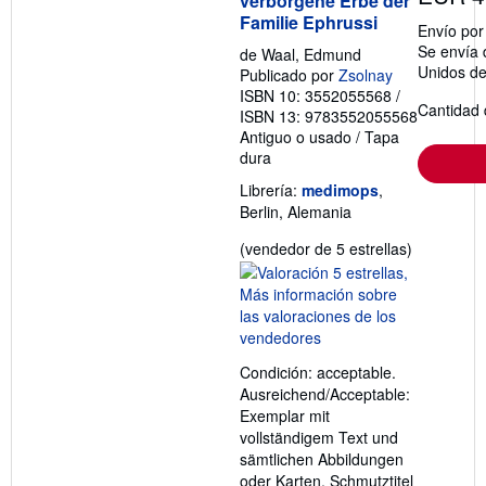
verborgene Erbe der
Familie Ephrussi
Envío po
Se envía 
de Waal, Edmund
Unidos d
Publicado por
Zsolnay
ISBN 10: 3552055568
/
Cantidad 
ISBN 13: 9783552055568
Antiguo o usado
/
Tapa
dura
Librería:
medimops
,
Berlin, Alemania
Calificació
(vendedor de 5 estrellas)
del
vendedor:
5
de
5
Condición: acceptable.
estrellas
Ausreichend/Acceptable:
Exemplar mit
vollständigem Text und
sämtlichen Abbildungen
oder Karten. Schmutztitel