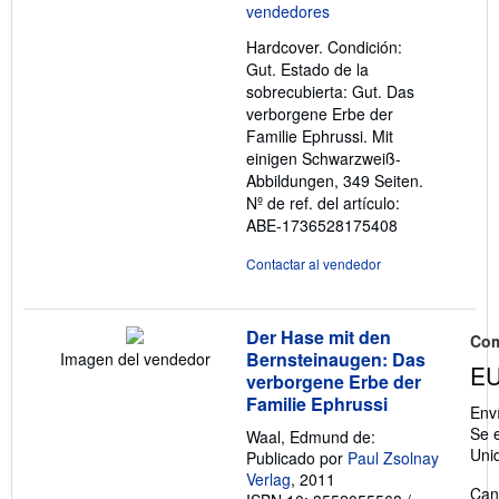
de
5
Hardcover. Condición:
estrellas
Gut. Estado de la
sobrecubierta: Gut. Das
verborgene Erbe der
Familie Ephrussi. Mit
einigen Schwarzweiß-
Abbildungen, 349 Seiten.
Nº de ref. del artículo:
ABE-1736528175408
Contactar al vendedor
Der Hase mit den
Com
Bernsteinaugen: Das
Imagen del vendedor
EU
verborgene Erbe der
Familie Ephrussi
Env
Se 
Waal, Edmund de:
Uni
Publicado por
Paul Zsolnay
Verlag
, 2011
Cant