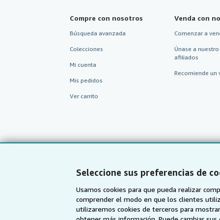
Compre con nosotros
Venda con no
Búsqueda avanzada
Comenzar a ven
Colecciones
Únase a nuestro
afiliados
Mi cuenta
Recomiende un 
Mis pedidos
Ver carrito
Seleccione sus preferencias de co
Usamos cookies para que pueda realizar compr
comprender el modo en que los clientes utiliza
utilizaremos cookies de terceros para mostrar
AbeBooks.com
AbeBooks.co.uk
obtener más información. Puede cambiar sus 