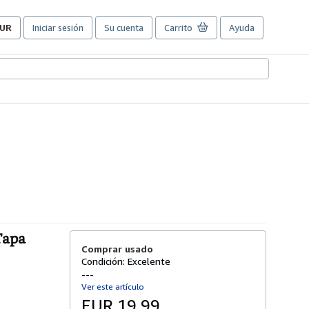
UR
Iniciar sesión
Su cuenta
Carrito
Ayuda
referencias
e
ompra
el
itio.
Tapa
Comprar usado
Condición: Excelente
---
Ver este artículo
EUR 19,99