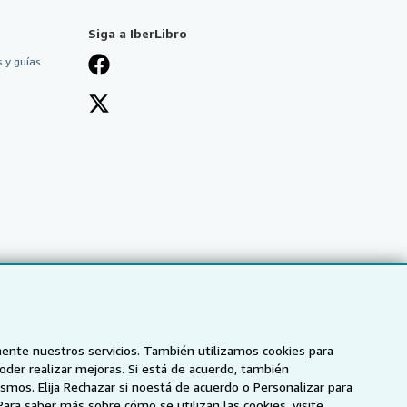
Siga a IberLibro
 y guías
mente nuestros servicios. También utilizamos cookies para
poder realizar mejoras. Si está de acuerdo, también
smos. Elija Rechazar si noestá de acuerdo o Personalizar para
NZ
AbeBooks.ca
ZVAB.com
Para saber más sobre cómo se utilizan las cookies, visite