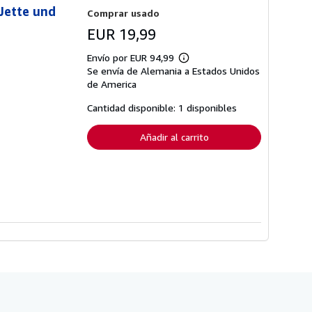
 Jette und
Comprar usado
EUR 19,99
Envío por EUR 94,99
Más
Se envía de Alemania a Estados Unidos
información
sobre
de America
las
tarifas
Cantidad disponible: 1 disponibles
de
envío
Añadir al carrito