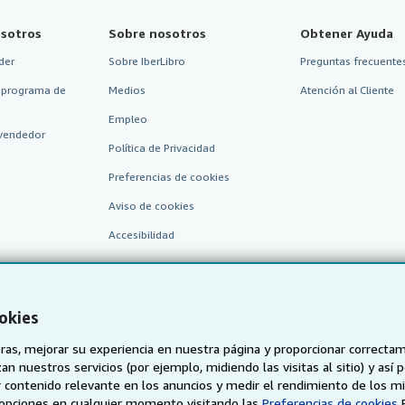
sotros
Sobre nosotros
Obtener Ayuda
der
Sobre IberLibro
Preguntas frecuentes
 programa de
Medios
Atención al Cliente
Empleo
vendedor
Política de Privacidad
Preferencias de cookies
Aviso de cookies
Accesibilidad
okies
as, mejorar su experiencia en nuestra página y proporcionar correcta
n nuestros servicios (por ejemplo, midiendo las visitas al sitio) y así 
 contenido relevante en los anuncios y medir el rendimiento de los mi
AbeBooks.de
AbeBooks.fr
AbeBooks.it
AbeBooks Aus/
opciones en cualquier momento visitando las
Preferencias de cookies