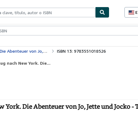
E
P
d
c
ionismo
Vendedores
Comenzar a vender
d
s
uer von Jo, Jette und Jocko
ISBN 13: 9783551018526
ug nach New York. Die...
w York. Die Abenteuer von Jo, Jette und Jocko - 