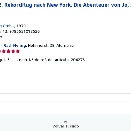
 2. Rekordflug nach New York. Die Abenteuer von Jo,
ag GmbH
, 1979
N 13: 9783551018526
rt
 Ralf Heinig
, Hohnhorst, DE, Alemania
lificación
el
ut. 3. ---. nein.
Nº de ref. del artículo: 204276
endedor:
e
strellas
Volver al inicio