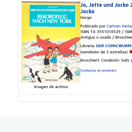
Jo, Jette und Jocko
Jocko
Herge
Publicado por
Carlsen Verl
ISBN 10: 3551018529
/
ISB
Antiguo o usado
/
Broschie
Librería:
DER COMICWURM -
Ca
(vendedor de 5 estrellas)
d
Broschiert. Condición: Sehr g
v
5
Contactar al vendedor
d
5
Imagen de archivo
e