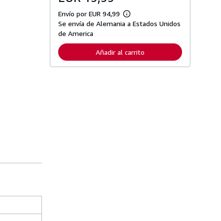
Envío por EUR 94,99
M
Se envía de Alemania a Estados Unidos
á
s
de America
i
n
Añadir al carrito
f
o
r
m
a
c
i
ó
n
s
o
b
r
e
l
a
s
t
a
r
i
f
a