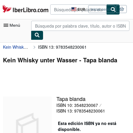
Pasar al contenido principal
IberLibro.com
EUR
Iniciar sesión
Preferencias
de
compra
Menú
del
sitio.
Kein Whisky unter Wasser
ISBN 13: 9783548230061
Mi cuenta
Consultar mis pedidos
Kein Whisky unter Wasser - Tapa blanda
Búsqueda avanzada
Colecciones
Libros antiguos
Tapa blanda
Arte y coleccionismo
ISBN 10: 3548230067
Vendedores
ISBN 13: 9783548230061
Comenzar a vender
Esta edición ISBN ya no está
disponible.
Ayuda