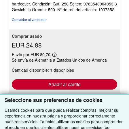
del
hardcover. Condición: Gut. 256 Seiten; 9783546004053.3
vendedor:
Gewicht in Gramm: 500.
Nº de ref. del artículo: 1037352
5
de
Contactar al vendedor
5
estrellas
Comprar usado
EUR 24,88
Envío por EUR 80,70
Más
Se envía de Alemania a Estados Unidos de America
información
sobre
Cantidad disponible: 1 disponibles
las
tarifas
de
envío
Añadir al carrito
Seleccione sus preferencias de cookies
Usamos cookies para que pueda realizar compras, mejorar su
experiencia en nuestra página y proporcionar correctamente
nuestros servicios. También utilizamos cookies para comprender
VOLVER AL INICIO
el modo en que los clientes utilizan nuestros servicios (por