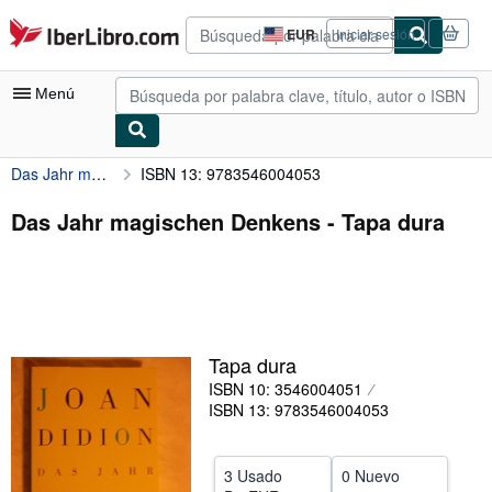
Pasar al contenido principal
IberLibro.com
EUR
Iniciar sesión
Preferencias
de
compra
Menú
del
sitio.
Das Jahr magischen Denkens
ISBN 13: 9783546004053
Mi cuenta
Consultar mis pedidos
Das Jahr magischen Denkens - Tapa dura
Búsqueda avanzada
Colecciones
Libros antiguos
Tapa dura
Arte y coleccionismo
ISBN 10: 3546004051
Vendedores
ISBN 13: 9783546004053
Comenzar a vender
3 Usado
0 Nuevo
Ayuda