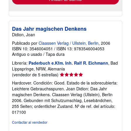
Das Jahr magischen Denkens
Didion, Joan
Publicado por
Claassen Verlag / Ullstein, Berlin
, 2006
ISBN 10: 3546004051
/
ISBN 13: 9783546004053
Antiguo o usado
/
Tapa dura
Librería:
Paderbuch e.Kfm. Inh. Ralf R. Eichmann
, Bad
Lippspringe, NRW, Alemania
Calificación
(vendedor de 5 estrellas)
del
Hardcover. Condición: Good. Estado de la sobrecubierta:
vendedor:
Leichtere Gebrauchsspuren. Joan Didion: Das Jahr
5
magischen Denkens. Claassen Verlag (Ullstein), Berlin
de
2006. Gebunden mit Schutzumschlag, Lesebändchen,
5
255 Seiten; ordentlicher Zustand.
Nº de ref. del artículo:
estrellas
017100
Contactar al vendedor