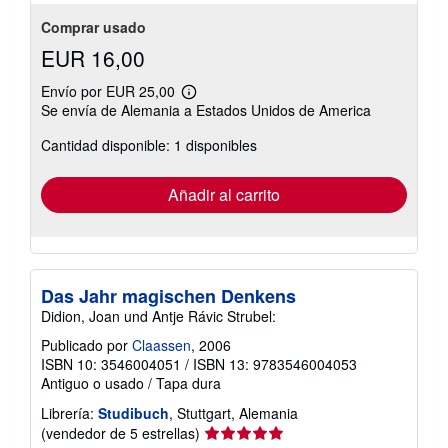
Comprar usado
EUR 16,00
Envío por EUR 25,00
Más
Se envía de Alemania a Estados Unidos de America
información
sobre
Cantidad disponible: 1 disponibles
las
tarifas
de
envío
Añadir al carrito
Das Jahr magischen Denkens
Didion, Joan und Antje Rávic Strubel:
Publicado por
Claassen
, 2006
ISBN 10: 3546004051
/
ISBN 13: 9783546004053
Antiguo o usado
/
Tapa dura
Librería:
Studibuch
, Stuttgart, Alemania
Calificación
(vendedor de 5 estrellas)