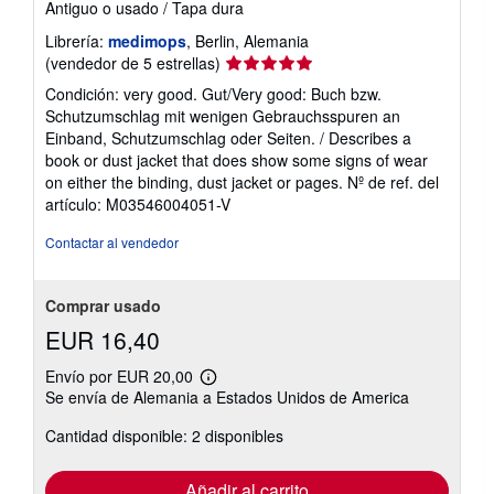
Antiguo o usado
/
Tapa dura
Librería:
medimops
, Berlin, Alemania
Calificación
(vendedor de 5 estrellas)
del
Condición: very good. Gut/Very good: Buch bzw.
vendedor:
Schutzumschlag mit wenigen Gebrauchsspuren an
5
Einband, Schutzumschlag oder Seiten. / Describes a
de
book or dust jacket that does show some signs of wear
5
on either the binding, dust jacket or pages.
Nº de ref. del
estrellas
artículo: M03546004051-V
Contactar al vendedor
Comprar usado
EUR 16,40
Envío por EUR 20,00
Más
Se envía de Alemania a Estados Unidos de America
información
sobre
Cantidad disponible: 2 disponibles
las
tarifas
de
envío
Añadir al carrito