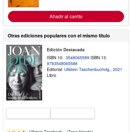
f
o
r
Añadir al carrito
m
a
c
i
Otras ediciones populares con el mismo título
ó
n
s
o
Edición Destacada
b
ISBN 10:
3548065589
ISBN 13:
r
e
9783548065588
l
Editorial:
Ullstein Taschenbuchvlg., 2021
a
Libro
s
t
a
r
i
f
a
s
d
e
e
n
v
Ullstein Taschenb... (Tapa blanda)
í