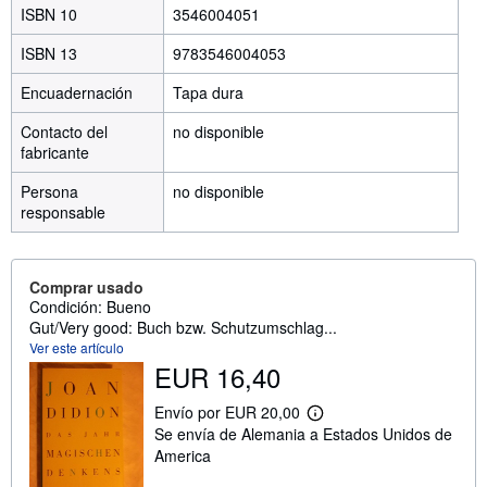
ISBN 10
3546004051
ISBN 13
9783546004053
Encuadernación
Tapa dura
Contacto del
no disponible
fabricante
Persona
no disponible
responsable
Comprar usado
Condición: Bueno
Gut/Very good: Buch bzw. Schutzumschlag...
Ver este artículo
EUR 16,40
Envío por EUR 20,00
M
Se envía de Alemania a Estados Unidos de
á
s
America
i
n