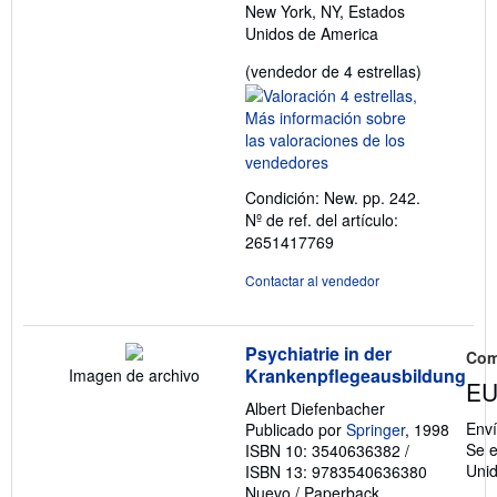
New York, NY, Estados
Unidos de America
Calificació
(vendedor de 4 estrellas)
del
vendedor:
4
de
5
Condición: New. pp. 242.
estrellas
Nº de ref. del artículo:
2651417769
Contactar al vendedor
Psychiatrie in der
Com
Krankenpflegeausbildung
Imagen de archivo
EU
Albert Diefenbacher
Env
Publicado por
Springer
, 1998
Se e
ISBN 10: 3540636382
/
Uni
ISBN 13: 9783540636380
Nuevo
/
Paperback