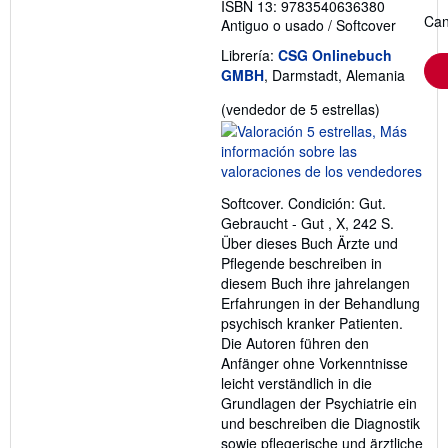
ISBN 13: 9783540636380
Can
Antiguo o usado
/
Softcover
Librería:
CSG Onlinebuch
GMBH
, Darmstadt, Alemania
Calificació
(vendedor de 5 estrellas)
del
vendedor:
5
de
Softcover. Condición: Gut.
5
Gebraucht - Gut , X, 242 S.
estrellas
Über dieses Buch Ärzte und
Pflegende beschreiben in
diesem Buch ihre jahrelangen
Erfahrungen in der Behandlung
psychisch kranker Patienten.
Die Autoren führen den
Anfänger ohne Vorkenntnisse
leicht verständlich in die
Grundlagen der Psychiatrie ein
und beschreiben die Diagnostik
sowie pflegerische und ärztliche