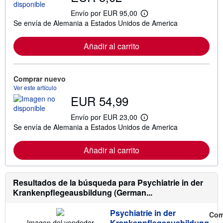
Envío por EUR 95,00
M
Se envía de Alemania a Estados Unidos de America
á
s
i
Añadir al carrito
n
f
o
r
m
Comprar nuevo
a
Ver este artículo
c
EUR 54,99
i
ó
n
Envío por EUR 23,00
M
s
Se envía de Alemania a Estados Unidos de America
á
o
s
b
i
r
Añadir al carrito
n
e
f
l
o
a
r
s
m
Resultados de la búsqueda para Psychiatrie in der
t
a
a
Krankenpflegeausbildung (German...
c
r
i
i
ó
f
Psychiatrie in der
Com
n
a
Krankenpflegeausbildung
Imagen del vendedor