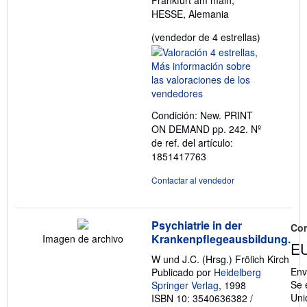
HESSE, Alemania
Calificació
(vendedor de 4 estrellas)
del
vendedor:
4
de
5
Condición: New. PRINT
estrellas
ON DEMAND pp. 242.
Nº
de ref. del artículo:
1851417763
Contactar al vendedor
Psychiatrie in der
Co
Krankenpflegeausbildung.
Imagen de archivo
EU
W und J.C. (Hrsg.) Frölich Kirch
Env
Publicado por
Heidelberg
Se 
Springer Verlag
, 1998
Uni
ISBN 10: 3540636382
/