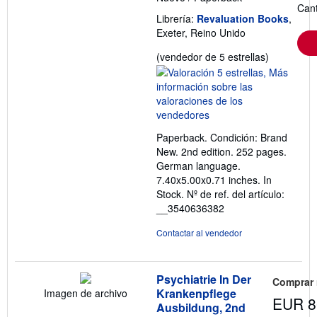
Cant
Librería:
Revaluation Books
,
Exeter, Reino Unido
Calificació
(vendedor de 5 estrellas)
del
vendedor:
5
de
5
Paperback. Condición: Brand
estrellas
New. 2nd edition. 252 pages.
German language.
7.40x5.00x0.71 inches. In
Stock.
Nº de ref. del artículo:
__3540636382
Contactar al vendedor
Psychiatrie In Der
Comprar
Krankenpflege
Imagen de archivo
EUR 8
Ausbildung, 2nd