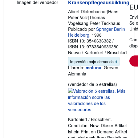
Krankenpflegeausbildung
Imagen del vendedor
EU
Albert Diefenbacher|Hans-
Env
Peter Volz|Thomas
Se e
Vogelsang|Peter Teckhaus
Uni
Publicado por
Springer Berlin
Heidelberg
, 1998
Cant
ISBN 10: 3540636382
/
disp
ISBN 13: 9783540636380
Nuevo
/
Kartoniert / Broschiert
Impresión bajo demanda
Librería:
moluna
, Greven,
Alemania
Calificació
(vendedor de 5 estrellas)
del
vendedor:
5
de
5
Kartoniert / Broschiert.
estrellas
Condición: New. Dieser Artikel
ist ein Print on Demand Artikel
und wird nach Ihrer Bestellung