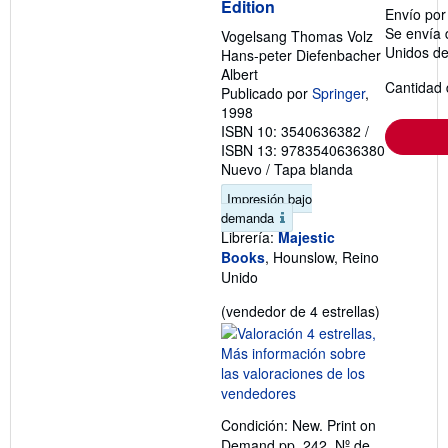
Edition
Envío po
Se envía 
Vogelsang Thomas Volz
Unidos d
Hans-peter Diefenbacher
Albert
Cantidad 
Publicado por
Springer
,
1998
ISBN 10: 3540636382
/
ISBN 13: 9783540636380
Nuevo
/
Tapa blanda
Impresión bajo
demanda
Librería:
Majestic
Books
, Hounslow, Reino
Unido
Calificació
(vendedor de 4 estrellas)
del
vendedor:
4
de
5
Condición: New. Print on
estrellas
Demand pp. 242.
Nº de