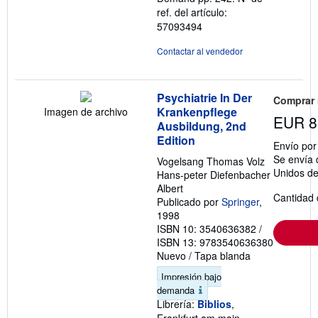
ref. del artículo:
57093494
Contactar al vendedor
Psychiatrie In Der
Comprar
Krankenpflege
Imagen de archivo
EUR 8
Ausbildung, 2nd
Edition
Envío po
Se envía 
Vogelsang Thomas Volz
Unidos d
Hans-peter Diefenbacher
Albert
Cantidad 
Publicado por
Springer
,
1998
ISBN 10: 3540636382
/
ISBN 13: 9783540636380
Nuevo
/
Tapa blanda
Impresión bajo
demanda
Librería:
Biblios
,
Frankfurt am main,