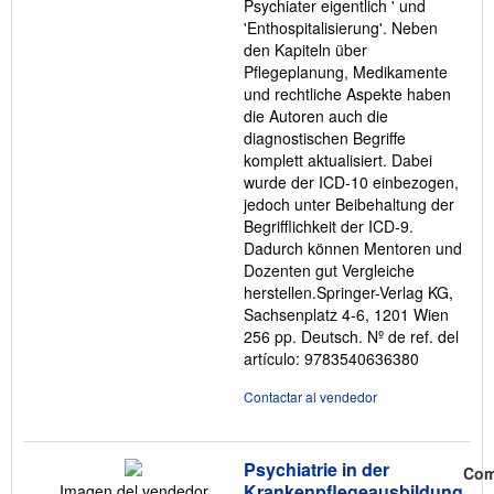
Psychiater eigentlich ' und
'Enthospitalisierung'. Neben
den Kapiteln über
Pflegeplanung, Medikamente
und rechtliche Aspekte haben
die Autoren auch die
diagnostischen Begriffe
komplett aktualisiert. Dabei
wurde der ICD-10 einbezogen,
jedoch unter Beibehaltung der
Begrifflichkeit der ICD-9.
Dadurch können Mentoren und
Dozenten gut Vergleiche
herstellen.Springer-Verlag KG,
Sachsenplatz 4-6, 1201 Wien
256 pp. Deutsch.
Nº de ref. del
artículo: 9783540636380
Contactar al vendedor
Psychiatrie in der
Com
Krankenpflegeausbildung
Imagen del vendedor