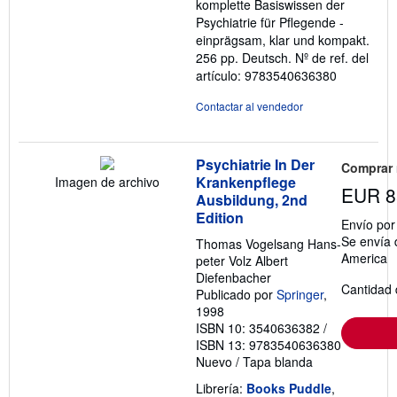
komplette Basiswissen der
Psychiatrie für Pflegende -
einprägsam, klar und kompakt.
256 pp. Deutsch.
Nº de ref. del
artículo: 9783540636380
Contactar al vendedor
Psychiatrie In Der
Comprar
Krankenpflege
Imagen de archivo
EUR 8
Ausbildung, 2nd
Edition
Envío po
Se envía 
Thomas Vogelsang Hans-
America
peter Volz Albert
Diefenbacher
Cantidad 
Publicado por
Springer
,
1998
ISBN 10: 3540636382
/
ISBN 13: 9783540636380
Nuevo
/
Tapa blanda
Librería:
Books Puddle
,