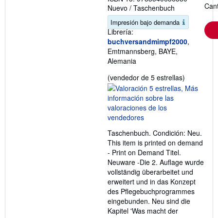
Cant
Nuevo
/
Taschenbuch
Impresión bajo demanda
Librería:
buchversandmimpf2000
,
Emtmannsberg, BAYE,
Alemania
Calificació
(vendedor de 5 estrellas)
del
vendedor:
5
de
5
Taschenbuch. Condición: Neu.
estrellas
This item is printed on demand
- Print on Demand Titel.
Neuware -Die 2. Auflage wurde
vollständig überarbeitet und
erweitert und in das Konzept
des Pflegebuchprogrammes
eingebunden. Neu sind die
Kapitel 'Was macht der