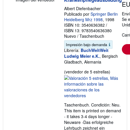
s
s
EU
o
d
Albert Diefenbacher
b
e
Env
Publicado por
Springer Berlin
r
e
Se e
e
Heidelberg Mrz 1998
, 1998
n
l
v
Uni
ISBN 10: 3540636382
/
a
í
ISBN 13: 9783540636380
s
o
Cant
Nuevo
/
Taschenbuch
t
a
Impresión bajo demanda
r
i
Librería:
BuchWeltWeit
f
Ludwig Meier e.K.
, Bergisch
a
Gladbach, Alemania
s
d
Calificació
e
(vendedor de 5 estrellas)
e
del
n
vendedor:
v
5
í
o
de
5
Taschenbuch. Condición: Neu.
estrellas
This item is printed on demand
- it takes 3-4 days longer -
Neuware -Das erfolgreiche
Lehrbuch zeichnet ein