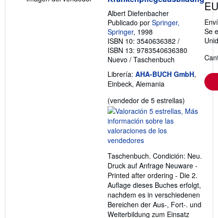
EU
Albert Diefenbacher
Env
Publicado por
Springer,
Se e
Springer
, 1998
Uni
ISBN 10: 3540636382
/
ISBN 13: 9783540636380
Cant
Nuevo
/
Taschenbuch
Librería:
AHA-BUCH GmbH
,
Einbeck, Alemania
Calificació
(vendedor de 5 estrellas)
del
vendedor:
5
de
5
Taschenbuch. Condición: Neu.
estrellas
Druck auf Anfrage Neuware -
Printed after ordering - Die 2.
Auflage dieses Buches erfolgt,
nachdem es in verschiedenen
Bereichen der Aus-, Fort-. und
Weiterbildung zum Einsatz