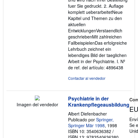
fuer Sie gedruckt. 2. Auflage
komplett ueberarbeitetNeue
Kapitel und Themen zu den
aktuellen
EntwicklungenVerstaendlich
geschriebenMit zahlreichen
FallbeispielenDas erfolgreiche
Lehrbuch zeichnet ein
lebendiges Bild der taeglichen
Arbeit in der Psychiatrie. I.
Nº
de ref. del artículo: 4896438
Contactar al vendedor
Psychiatrie in der
Com
Krankenpflegeausbildung
Imagen del vendedor
EU
Albert Diefenbacher
Env
Publicado por
Springer,
Se e
Springer Mär 1998
, 1998
Uni
ISBN 10: 3540636382
/
ISBN 13: 9783540636380