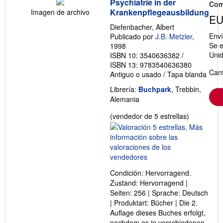
Psychiatrie in der
Com
Krankenpflegeausbildung
Imagen de archivo
EU
Diefenbacher, Albert
Env
Publicado por
J.B. Metzler
,
Se e
1998
Uni
ISBN 10: 3540636382
/
ISBN 13: 9783540636380
Cant
Antiguo o usado
/
Tapa blanda
Librería:
Buchpark
, Trebbin,
Alemania
Calificació
(vendedor de 5 estrellas)
del
vendedor:
5
de
5
Condición: Hervorragend.
estrellas
Zustand: Hervorragend |
Seiten: 256 | Sprache: Deutsch
| Produktart: Bücher | Die 2.
Auflage dieses Buches erfolgt,
nachdem es in verschiedenen