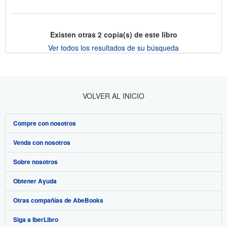
Existen otras
2
copia(s) de este libro
Ver todos los resultados de su búsqueda
VOLVER AL INICIO
Compre con nosotros
Venda con nosotros
Búsqueda avanzada
Sobre nosotros
Colecciones
Comenzar a vender
Obtener Ayuda
Mi cuenta
Únase a nuestro programa de afiliados
Sobre IberLibro
Otras compañías de AbeBooks
Mis pedidos
Recomiende un vendedor
Medios
Preguntas frecuentes y guías
Siga a IberLibro
Ver carrito
Empleo
Atención al Cliente
AbeBooks.com