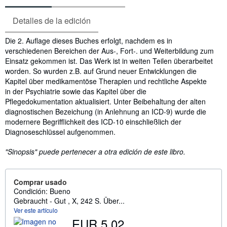
Detalles de la edición
Sinopsis
Die 2. Auflage dieses Buches erfolgt, nachdem es in
verschiedenen Bereichen der Aus-, Fort-. und Weiterbildung zum
Einsatz gekommen ist. Das Werk ist in weiten Teilen überarbeitet
worden. So wurden z.B. auf Grund neuer Entwicklungen die
Kapitel über medikamentöse Therapien und rechtliche Aspekte
in der Psychiatrie sowie das Kapitel über die
Pflegedokumentation aktualisiert. Unter Beibehaltung der alten
diagnostischen Bezeichung (in Anlehnung an ICD-9) wurde die
modernere Begrifflichkeit des ICD-10 einschließlich der
Diagnoseschlüssel aufgenommen.
"Sinopsis" puede pertenecer a otra edición de este libro.
Comprar usado
Condición: Bueno
Gebraucht - Gut , X, 242 S. Über...
Ver este artículo
EUR 5,02