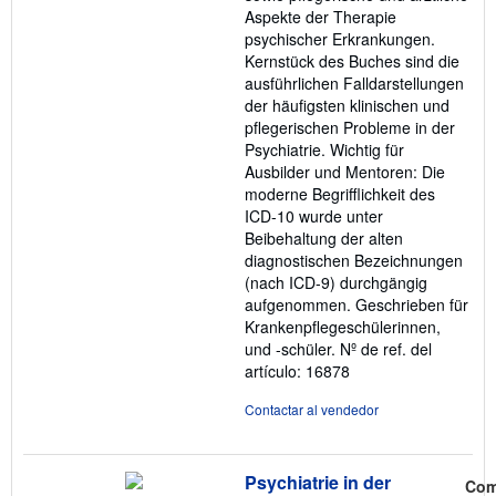
Aspekte der Therapie
psychischer Erkrankungen.
Kernstück des Buches sind die
ausführlichen Falldarstellungen
der häufigsten klinischen und
pflegerischen Probleme in der
Psychiatrie. Wichtig für
Ausbilder und Mentoren: Die
moderne Begrifflichkeit des
ICD-10 wurde unter
Beibehaltung der alten
diagnostischen Bezeichnungen
(nach ICD-9) durchgängig
aufgenommen. Geschrieben für
Krankenpflegeschülerinnen,
und -schüler.
Nº de ref. del
artículo: 16878
Contactar al vendedor
Psychiatrie in der
Com