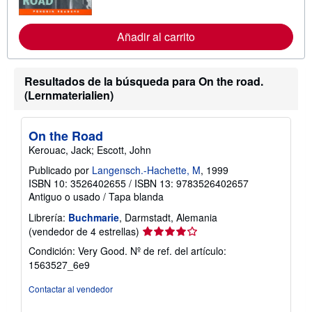
o
r
m
a
Añadir al carrito
c
i
ó
n
Resultados de la búsqueda para On the road.
s
(Lernmaterialien)
o
b
r
e
On the Road
l
a
Kerouac, Jack; Escott, John
s
t
Publicado por
Langensch.-Hachette, M
, 1999
a
ISBN 10: 3526402655
/
ISBN 13: 9783526402657
r
Antiguo o usado
/
Tapa blanda
i
f
Librería:
Buchmarie
, Darmstadt, Alemania
a
Calificación
(vendedor de 4 estrellas)
s
d
del
Condición: Very Good.
Nº de ref. del artículo:
e
vendedor:
e
1563527_6e9
4
n
v
de
Contactar al vendedor
í
5
o