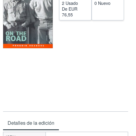
2 Usado
0 Nuevo
CERRAR
De
EUR
76,55
Detalles de la edición