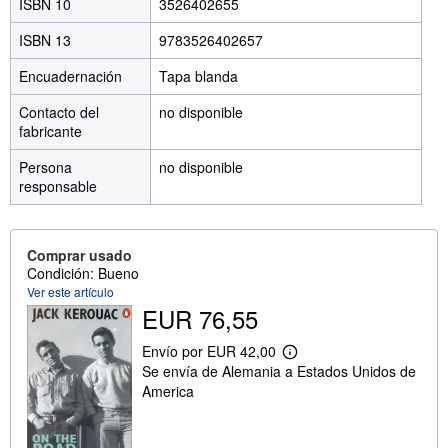
ISBN 10
3526402655
ISBN 13
9783526402657
Encuadernación
Tapa blanda
Contacto del
no disponible
fabricante
Persona
no disponible
responsable
Comprar usado
Condición: Bueno
Ver este artículo
EUR 76,55
Envío por EUR 42,00
M
Se envía de Alemania a Estados Unidos de
á
s
America
i
n
f