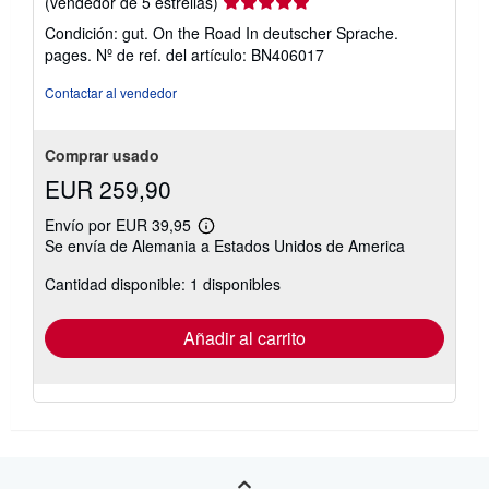
Calificación
(vendedor de 5 estrellas)
del
Condición: gut. On the Road In deutscher Sprache.
vendedor:
pages.
Nº de ref. del artículo: BN406017
5
de
Contactar al vendedor
5
estrellas
Comprar usado
EUR 259,90
Envío por EUR 39,95
Más
Se envía de Alemania a Estados Unidos de America
información
sobre
Cantidad disponible: 1 disponibles
las
tarifas
de
envío
Añadir al carrito