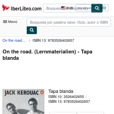
Pasar al contenido principal
IberLibro.com
EUR
Iniciar sesión
Preferencias
de
compra
Menú
del
sitio.
On the road. (Lernmaterialien)
ISBN 13: 9783526402657
Mi cuenta
Consultar mis pedidos
On the road. (Lernmaterialien) - Tapa
blanda
Búsqueda avanzada
Colecciones
Libros antiguos
Arte y coleccionismo
Tapa blanda
Vendedores
ISBN 10: 3526402655
ISBN 13: 9783526402657
Comenzar a vender
Ayuda