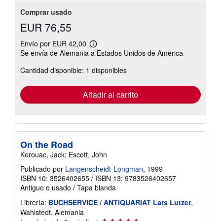
estrellas
Comprar usado
EUR 76,55
Envío por EUR 42,00
Más
Se envía de Alemania a Estados Unidos de America
información
sobre
Cantidad disponible: 1 disponibles
las
tarifas
de
envío
Añadir al carrito
On the Road
Kerouac, Jack; Escott, John
Publicado por
Langenscheidt-Longman
, 1999
ISBN 10: 3526402655
/
ISBN 13: 9783526402657
Antiguo o usado
/
Tapa blanda
Librería:
BUCHSERVICE / ANTIQUARIAT Lars Lutzer
,
Wahlstedt, Alemania