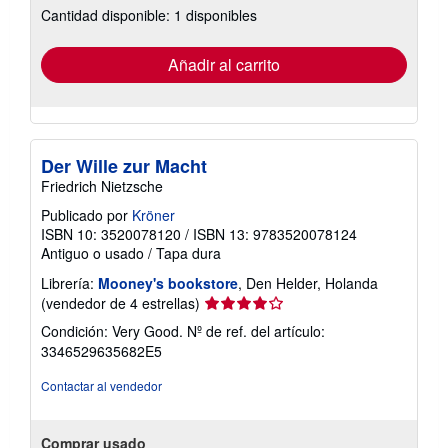
Cantidad disponible: 1 disponibles
las
tarifas
de
envío
Añadir al carrito
Der Wille zur Macht
Friedrich Nietzsche
Publicado por
Kröner
ISBN 10: 3520078120
/
ISBN 13: 9783520078124
Antiguo o usado
/
Tapa dura
Librería:
Mooney's bookstore
, Den Helder, Holanda
Calificación
(vendedor de 4 estrellas)
del
Condición: Very Good.
Nº de ref. del artículo:
vendedor:
3346529635682E5
4
de
Contactar al vendedor
5
estrellas
Comprar usado