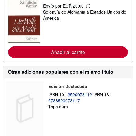
Envío por EUR 20,00
M
Se envía de Alemania a Estados Unidos de
á
s
America
i
n
f
o
r
m
a
Añadir al carrito
c
i
ó
n
Otras ediciones populares con el mismo título
s
o
b
r
Edición Destacada
e
ISBN 10:
3520078112
ISBN 13:
l
a
9783520078117
s
Tapa dura
t
a
r
i
f
a
s