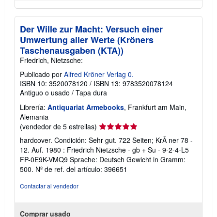
Der Wille zur Macht: Versuch einer
Umwertung aller Werte (Kröners
Taschenausgaben (KTA))
Friedrich, Nietzsche:
Publicado por
Alfred Kröner Verlag 0.
ISBN 10: 3520078120
/
ISBN 13: 9783520078124
Antiguo o usado
/
Tapa dura
Librería:
Antiquariat Armebooks
, Frankfurt am Main,
Alemania
Calificación
(vendedor de 5 estrellas)
del
hardcover. Condición: Sehr gut. 722 Seiten; KrÃ ner 78 -
vendedor:
12. Auf. 1980 : Friedrich Nietzsche - gb + Su - 9-2-4-L5
5
FP-0E9K-VMQ9 Sprache: Deutsch Gewicht in Gramm:
de
500.
Nº de ref. del artículo: 396651
5
estrellas
Contactar al vendedor
Comprar usado