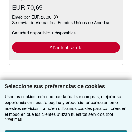
EUR 70,69
Envío por EUR 20,00
Más
Se envía de Alemania a Estados Unidos de America
información
sobre
Cantidad disponible: 1 disponibles
las
tarifas
de
envío
Añadir al carrito
Seleccione sus preferencias de cookies
VOLVER AL INICIO
Usamos cookies para que pueda realizar compras, mejorar su
experiencia en nuestra página y proporcionar correctamente
Compre con nosotros
nuestros servicios. También utilizamos cookies para comprender
el modo en que los clientes utilizan nuestros servicios (por
Venda con nosotros
Búsqueda avanzada
ejemplo, midiendo las visitas al sitio) y así poder realizar mejoras.
Ver más
Si está de acuerdo, también utilizaremos cookies de terceros
Sobre nosotros
Colecciones
Comenzar a vender
para mostrar contenido relevante en los anuncios y medir el