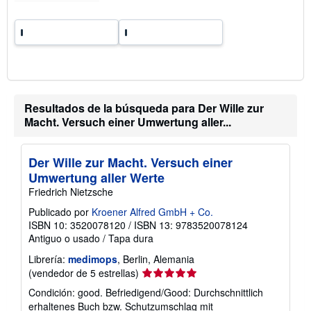
d
e
e
n
v
í
o
Resultados de la búsqueda para Der Wille zur
Macht. Versuch einer Umwertung aller...
Der Wille zur Macht. Versuch einer
Umwertung aller Werte
Friedrich Nietzsche
Publicado por
Kroener Alfred GmbH + Co.
ISBN 10: 3520078120
/
ISBN 13: 9783520078124
Antiguo o usado
/
Tapa dura
Librería:
medimops
, Berlin, Alemania
Calificación
(vendedor de 5 estrellas)
del
Condición: good. Befriedigend/Good: Durchschnittlich
vendedor:
erhaltenes Buch bzw. Schutzumschlag mit