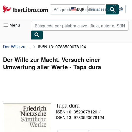
Pasar al contenido principal
IberLibro.com
EUR
Iniciar sesión
Preferencias
de
compra
Menú
del
sitio.
Der Wille zur Macht. Versuch einer Umwertung aller Werte
ISBN 13: 9783520078124
Mi cuenta
Consultar mis pedidos
Der Wille zur Macht. Versuch einer
Umwertung aller Werte - Tapa dura
Búsqueda avanzada
Colecciones
Libros antiguos
Arte y coleccionismo
Tapa dura
Vendedores
ISBN 10: 3520078120
ISBN 13: 9783520078124
Comenzar a vender
Ayuda