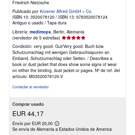
Friedrich Nietzsche
Publicado por
Kroener Alfred GmbH + Co.
ISBN 10: 3520078120
/
ISBN 13: 9783520078124
Antiguo o usado
/
Tapa dura
Librería:
medimops
, Berlin, Alemania
Calificación
(vendedor de 5 estrellas)
del
Condición: very good. Gut/Very good: Buch bzw.
vendedor:
Schutzumschlag mit wenigen Gebrauchsspuren an
5
Einband, Schutzumschlag oder Seiten. / Describes a
de
book or dust jacket that does show some signs of wear
5
on either the binding, dust jacket or pages.
Nº de ref. del
estrellas
artículo: M03520078120-V
Contactar al vendedor
Comprar usado
EUR 44,17
Envío por EUR 20,00
Más
Se envía de Alemania a Estados Unidos de America
información
sobre