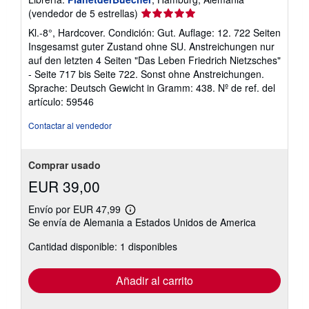
Calificación
(vendedor de 5 estrellas)
del
Kl.-8°, Hardcover. Condición: Gut. Auflage: 12. 722 Seiten
vendedor:
Insgesamst guter Zustand ohne SU. Anstreichungen nur
5
auf den letzten 4 Seiten "Das Leben Friedrich Nietzsches"
de
- Seite 717 bis Seite 722. Sonst ohne Anstreichungen.
5
Sprache: Deutsch Gewicht in Gramm: 438.
Nº de ref. del
estrellas
artículo: 59546
Contactar al vendedor
Comprar usado
EUR 39,00
Envío por EUR 47,99
Más
Se envía de Alemania a Estados Unidos de America
información
sobre
Cantidad disponible: 1 disponibles
las
tarifas
de
envío
Añadir al carrito