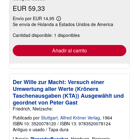
EUR 59,33
Envío por EUR 14,95
Más
Se envía de Holanda a Estados Unidos de America
información
sobre
Cantidad disponible: 1 disponibles
las
tarifas
de
envío
Añadir al carrito
Der Wille zur Macht: Versuch einer
Umwertung aller Werte (Kröners
Taschenausgaben (KTA)) Ausgewählt und
geordnet von Peter Gast
Friedrich, Nietzsche:
Publicado por
Stuttgart, Alfred Kröner Verlag
, 1964
ISBN 10: 3520078120
/
ISBN 13: 9783520078124
Antiguo o usado
/
Tapa dura
Librería:
PlanetderBuecher
, Hamburg, Alemania