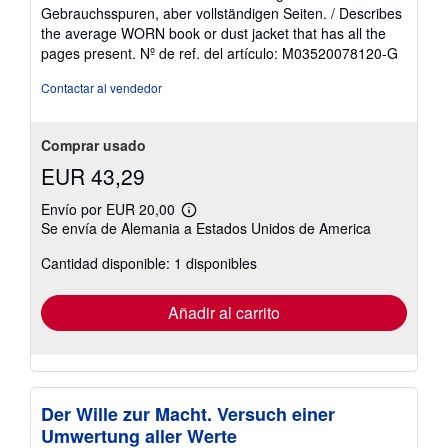
5
Gebrauchsspuren, aber vollständigen Seiten. / Describes
de
the average WORN book or dust jacket that has all the
5
pages present.
Nº de ref. del artículo: M03520078120-G
estrellas
Contactar al vendedor
Comprar usado
EUR 43,29
Envío por EUR 20,00
Más
Se envía de Alemania a Estados Unidos de America
información
sobre
Cantidad disponible: 1 disponibles
las
tarifas
de
envío
Añadir al carrito
Der Wille zur Macht. Versuch einer
Umwertung aller Werte