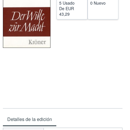
5 Usado
0 Nuevo
CERRAR
De
EUR
43,29
Detalles de la edición