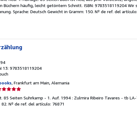
endedor:
ten Büchern häufig, leicht getöntem Schnitt. ISBN: 9783518119204 Wi
hnung. Sprache: Deutsch Gewicht in Gramm: 150.
Nº de ref. del artícul
e
strellas
rzählung
994
N 13: 9783518119204
buch
books
, Frankfurt am Main, Alemania
lificación
el
t. 85 Seiten Suhrkamp - 1. Auf. 1994 : Zulmira Ribeiro Tavares - tb LA
endedor:
 82.
Nº de ref. del artículo: 76871
e
strellas