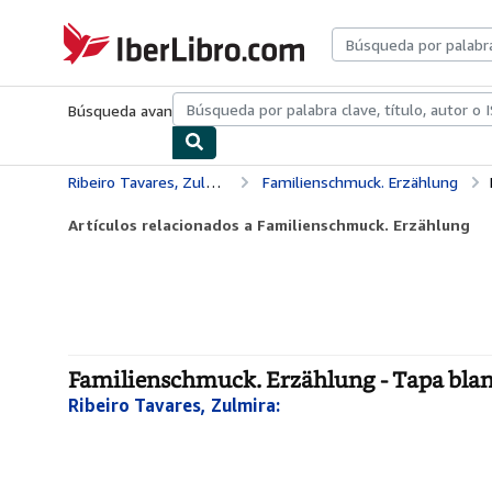
Pasar al contenido principal
IberLibro.com
Búsqueda avanzada
Colecciones
Libros antiguos
Arte y colecc
Ribeiro Tavares, Zulmira:
Familienschmuck. Erzählung
Artículos relacionados a Familienschmuck. Erzählung
Familienschmuck. Erzählung - Tapa bla
Ribeiro Tavares, Zulmira: