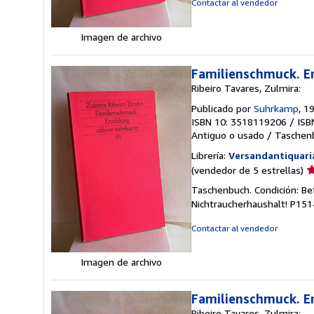
Contactar al vendedor
5
e
Imagen de archivo
Familienschmuck. E
Ribeiro Tavares, Zulmira:
Publicado por
Suhrkamp
, 1
ISBN 10: 3518119206
/
ISB
Antiguo o usado
/
Taschen
Librería:
Versandantiquari
Ca
(vendedor de 5 estrellas)
d
Taschenbuch. Condición: Be
v
Nichtraucherhaushalt! P15
5
d
Contactar al vendedor
5
e
Imagen de archivo
Familienschmuck. E
Ribeiro Tavares, Zulmira: