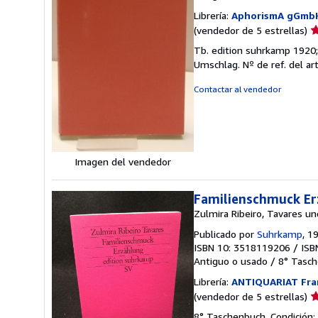
Librería:
AphorismA gGmb
Ca
(vendedor de 5 estrellas)
d
Tb. edition suhrkamp 1920;
v
Umschlag.
Nº de ref. del ar
5
d
Contactar al vendedor
5
e
Imagen del vendedor
Familienschmuck Er
Zulmira Ribeiro, Tavares 
Publicado por
Suhrkamp
, 1
ISBN 10: 3518119206
/
ISB
Antiguo o usado
/
8° Tasc
Librería:
ANTIQUARIAT Fr
Ca
(vendedor de 5 estrellas)
d
8° Taschenbuch. Condición: 