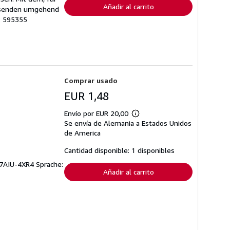
Añadir al carrito
r senden umgehend
o: 595355
Comprar usado
EUR 1,48
Envío por EUR 20,00
Más
Se envía de Alemania a Estados Unidos
información
sobre
de America
las
tarifas
Cantidad disponible: 1 disponibles
de
envío
-7AIU-4XR4 Sprache:
Añadir al carrito