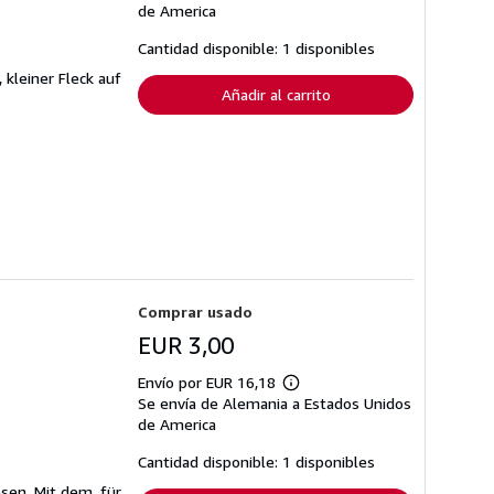
sobre
de America
las
tarifas
Cantidad disponible: 1 disponibles
de
envío
kleiner Fleck auf
Añadir al carrito
Comprar usado
EUR 3,00
Envío por EUR 16,18
Más
Se envía de Alemania a Estados Unidos
información
sobre
de America
las
tarifas
Cantidad disponible: 1 disponibles
de
envío
esen. Mit dem, für