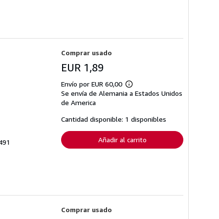
Comprar usado
EUR 1,89
Envío por EUR 60,00
Más
Se envía de Alemania a Estados Unidos
información
sobre
de America
las
tarifas
Cantidad disponible: 1 disponibles
de
envío
Añadir al carrito
4491
Comprar usado