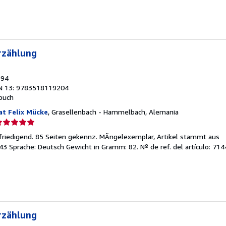
strellas
rzählung
994
N 13: 9783518119204
buch
at Felix Mücke
, Grasellenbach - Hammelbach, Alemania
lificación
el
friedigend. 85 Seiten gekennz. MÃngelexemplar, Artikel stammt aus
endedor:
143 Sprache: Deutsch Gewicht in Gramm: 82.
Nº de ref. del artículo: 71
e
strellas
rzählung