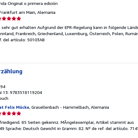
anda
Original o primera edición
 Frankfurt am Main, Alemania
lificación
el
0), sehr gut erhalten Aufgrund der EPR-Regelung kann in folgende Länd
endedor:
Finnland, Frankreich, Griechenland, Luxemburg, Österreich, Polen, Rumä
f. del artículo: 50103AB
e
strellas
rzählung
994
N 13: 9783518119204
buch
at Felix Mücke
, Grasellenbach - Hammelbach, Alemania
lificación
el
friedigend. 85 Seiten gekennz. MÃngelexemplar, Artikel stammt aus
endedor:
149 Sprache: Deutsch Gewicht in Gramm: 82.
Nº de ref. del artículo: 71
e