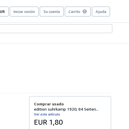
UR
Iniciar sesión
Su cuenta
Carrito
Ayuda
referencias
e
ompra
el
itio.
Comprar usado
edition suhrkamp 1920; 84 Seiten...
Ver este artículo
EUR 1,80