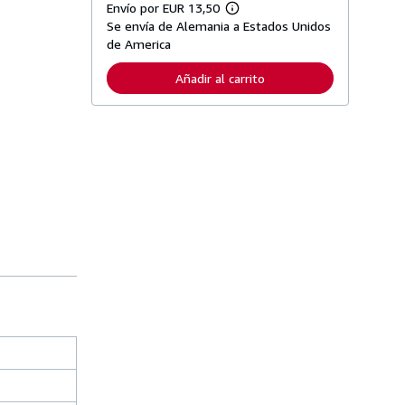
Envío por EUR 13,50
M
Se envía de Alemania a Estados Unidos
á
s
de America
i
n
Añadir al carrito
f
o
r
m
a
c
i
ó
n
s
o
b
r
e
l
a
s
t
a
r
i
f
a
s