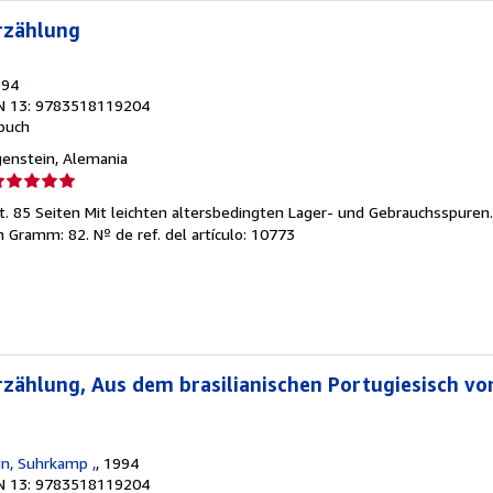
rzählung
994
N 13: 9783518119204
buch
genstein, Alemania
lificación
el
t. 85 Seiten Mit leichten altersbedingten Lager- und Gebrauchsspuren
endedor:
in Gramm: 82.
Nº de ref. del artículo: 10773
e
strellas
zählung, Aus dem brasilianischen Portugiesisch vo
in, Suhrkamp ,
, 1994
N 13: 9783518119204