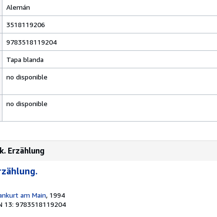
Alemán
3518119206
9783518119204
Tapa blanda
no disponible
no disponible
k. Erzählung
rzählung.
ankurt am Main
, 1994
N 13: 9783518119204