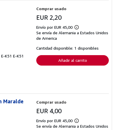
Comprar usado
EUR 2,20
Envío por EUR 45,00
Más
Se envía de Alemania a Estados Unidos
información
sobre
de America
las
tarifas
Cantidad disponible: 1 disponibles
de
envío
. E-K51 E-K51
Añadir al carrito
n Maralde
Comprar usado
EUR 4,00
Envío por EUR 45,00
Más
Se envía de Alemania a Estados Unidos
información