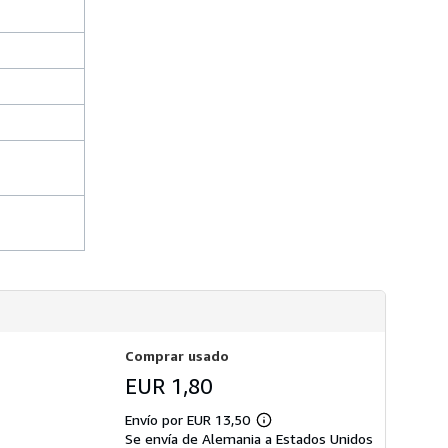
d
e
e
n
v
í
o
Comprar usado
EUR 1,80
Envío por EUR 13,50
Más
Se envía de Alemania a Estados Unidos
información