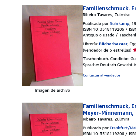
Familienschmuck. E
Ribeiro Tavares, Zulmira:
Publicado por
Suhrkamp
, 1
ISBN 10: 3518119206
/
ISB
Antiguo o usado
/
Taschen
Librería:
Bücherbazaar
, Eg
Ca
(vendedor de 5 estrellas)
d
Taschenbuch. Condición: Gu
v
Sprache: Deutsch Gewicht 
5
d
Contactar al vendedor
5
e
Imagen de archivo
Familienschmuck, Er
Meyer-Minnemann,
Ribeiro Tavares, Zulmira
Publicado por
Frankfurt/Ma
ISBN 10: 3518119206
/
ISB