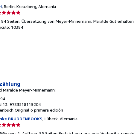
H
, Berlin-Kreuzberg, Alemania
lificación
el
 84 Seiten; Übersetzung von Meyer-Minnemann, Maralde Gut erhalten, 
endedor:
tículo: 10384
e
strellas
zählung
und Maralde Meyer-Minnemann:
994
N 13: 9783518119204
henbuch
Original o primera edición
anke BRUDDENBOOKS
, Lübeck, Alemania
lificación
el
Wie neu. 1. Auflage. 85 Seiten Buch ist neu, aus priv. Vorbesitz, ungel