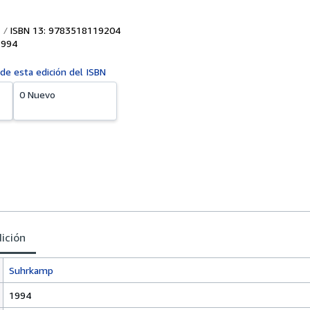
ISBN 13: 9783518119204
1994
 de esta edición del ISBN
0 Nuevo
dición
Suhrkamp
1994