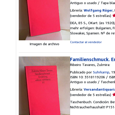
Antiguo o usado
/
Tapa bl
Librería:
Wolfgang Rüger
,
Ca
(vendedor de 5 estrellas)
d
DEA, 85 S., OKart. (es 192
v
mehr erfolgen: Bulgarien, 
5
Slowakei, Spanien.
Nº de re
d
5
Contactar al vendedor
Imagen de archivo
e
Familienschmuck. E
Ribeiro Tavares, Zulmira:
Publicado por
Suhrkamp
, 1
ISBN 10: 3518119206
/
ISB
Antiguo o usado
/
Taschen
Librería:
Versandantiquari
Ca
(vendedor de 5 estrellas)
d
Taschenbuch. Condición: Be
v
Nichtraucherhaushalt! P15
5
d