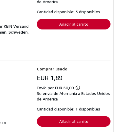
sobre
de America
las
tarifas
Cantidad disponible: 3 disponibles
de
envío
Añadir al carrito
er KEIN Versand
nien, Schweden,
Comprar usado
EUR 1,89
Envío por EUR 60,00
Más
Se envía de Alemania a Estados Unidos
información
sobre
de America
las
tarifas
Cantidad disponible: 1 disponibles
de
envío
Añadir al carrito
4518