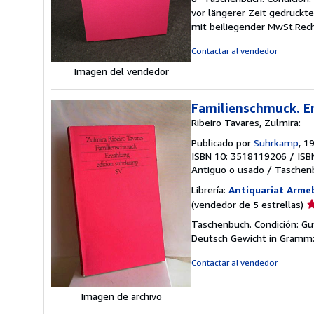
v
vor längerer Zeit gedruck
5
mit beiliegender MwSt.Rec
d
5
Contactar al vendedor
e
Imagen del vendedor
Familienschmuck. E
Ribeiro Tavares, Zulmira:
Publicado por
Suhrkamp
, 1
ISBN 10: 3518119206
/
ISB
Antiguo o usado
/
Taschen
Librería:
Antiquariat Arme
Ca
(vendedor de 5 estrellas)
d
Taschenbuch. Condición: Gu
v
Deutsch Gewicht in Gramm:
5
d
Contactar al vendedor
5
e
Imagen de archivo