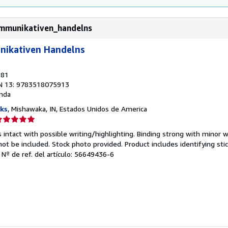
ommunikativen_handelns
nikativen Handelns
981
N 13: 9783518075913
nda
ks
, Mishawaka, IN, Estados Unidos de America
lificación
el
 intact with possible writing/highlighting. Binding strong with minor w
endedor:
 be included. Stock photo provided. Product includes identifying stic
.
Nº de ref. del artículo: 56649436-6
e
strellas