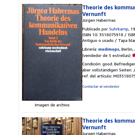
Theorie des kommuni
Vernunft
Jürgen Habermas
Publicado por
Suhrkamp
, 1
ISBN 10: 3518075918
/
ISB
Antiguo o usado
/
Tapa bla
Librería:
medimops
, Berlin
Ca
(vendedor de 5 estrellas)
d
Condición: good. Befriedig
v
aber vollständigen Seiten.
5
ref. del artículo: M035180
d
5
Contactar al vendedor
e
Imagen de archivo
Theorie des kommuni
Vernunft
Jurgen Habermas