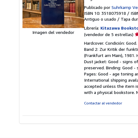
Publicado por
Suhrkamp Ver
ISBN 10: 3518075918
/
ISB
Antiguo o usado
/
Tapa dur
Librería:
Kitazawa Booksto
Imagen del vendedor
Ca
(vendedor de 5 estrellas)
d
Hardcover. Condición: Good.
v
Band 2: Zur Kritik der funk
5
(Frankfurt am Main), 1981. 
d
Dust jacket: Good - signs o
5
preserved. Binding: Good - 
e
Pages: Good - age toning a
International shipping avail
accepted unless the item is 
with a physical bookstore.
Contactar al vendedor