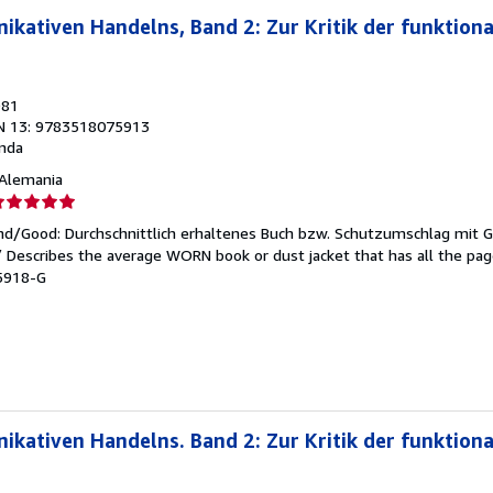
kativen Handelns, Band 2: Zur Kritik der funktiona
981
N 13: 9783518075913
nda
, Alemania
lificación
el
end/Good: Durchschnittlich erhaltenes Buch bzw. Schutzumschlag mit 
endedor:
 / Describes the average WORN book or dust jacket that has all the pa
75918-G
e
strellas
kativen Handelns. Band 2: Zur Kritik der funktiona