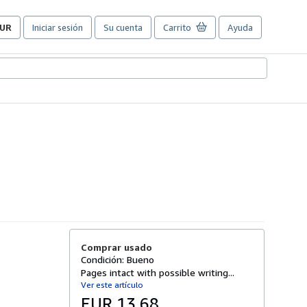
UR
Iniciar sesión
Su cuenta
Carrito
Ayuda
referencias
e
ompra
el
itio.
Comprar usado
Condición: Bueno
Pages intact with possible writing...
Ver este artículo
EUR 13,68