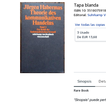
Tapa blanda
ISBN 10: 3518075918
Editorial:
Suhrkamp V
Ver todas las
copias
3 Usado
De
EUR 13,68
Sinopsis
Deta
Sinopsis
Rare Book
"Sinopsis" puede pert