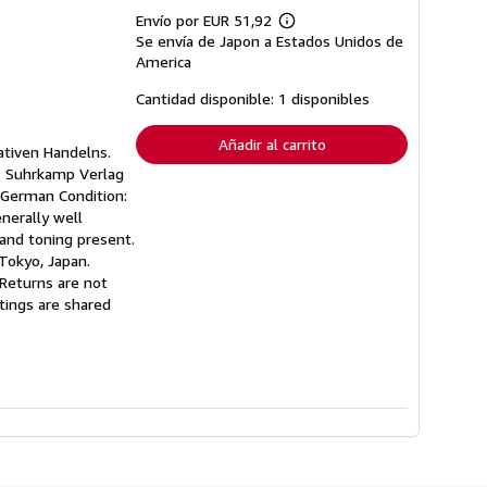
Envío por EUR 51,92
Más
Se envía de Japon a Estados Unidos de
información
sobre
America
las
tarifas
Cantidad disponible: 1 disponibles
de
envío
Añadir al carrito
ativen Handelns.
e. Suhrkamp Verlag
: German Condition:
nerally well
 and toning present.
Tokyo, Japan.
. Returns are not
stings are shared