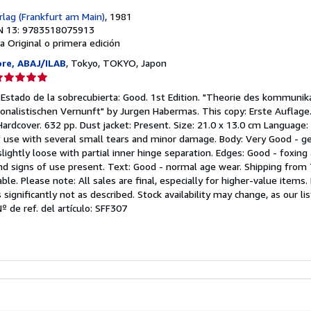
lag (Frankfurt am Main)
, 1981
N 13: 9783518075913
a
Original o primera edición
re, ABAJ/ILAB
, Tokyo, TOKYO, Japon
lificación
el
 Estado de la sobrecubierta: Good. 1st Edition. "Theorie des kommunik
endedor:
tionalistischen Vernunft" by Jurgen Habermas. This copy: Erste Auflag
Hardcover. 632 pp. Dust jacket: Present. Size: 21.0 x 13.0 cm Language
e
f use with several small tears and minor damage. Body: Very Good - ge
slightly loose with partial inner hinge separation. Edges: Good - foxing
strellas
nd signs of use present. Text: Good - normal age wear. Shipping from 
able. Please note: All sales are final, especially for higher-value items
significantly not as described. Stock availability may change, as our li
Nº de ref. del artículo: SFF307