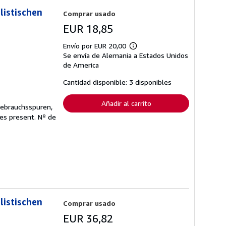
listischen
Comprar usado
EUR 18,85
Envío por EUR 20,00
Más
Se envía de Alemania a Estados Unidos
información
sobre
de America
las
tarifas
Cantidad disponible: 3 disponibles
de
envío
Añadir al carrito
Gebrauchsspuren,
ges present.
Nº de
listischen
Comprar usado
EUR 36,82