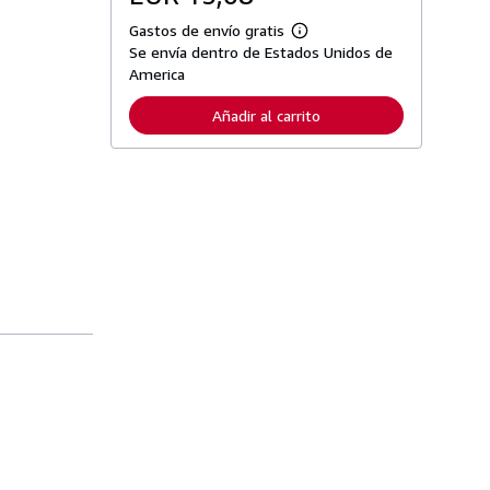
Gastos de envío gratis
M
Se envía dentro de Estados Unidos de
á
s
America
i
n
Añadir al carrito
f
o
r
m
a
c
i
ó
n
s
o
b
r
e
l
a
s
t
a
r
i
f
a