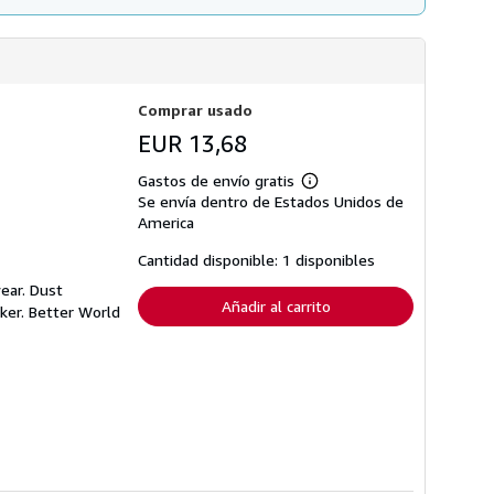
Comprar usado
EUR 13,68
Gastos de envío gratis
Más
Se envía dentro de Estados Unidos de
información
sobre
America
las
tarifas
Cantidad disponible: 1 disponibles
de
envío
ear. Dust
Añadir al carrito
ker. Better World