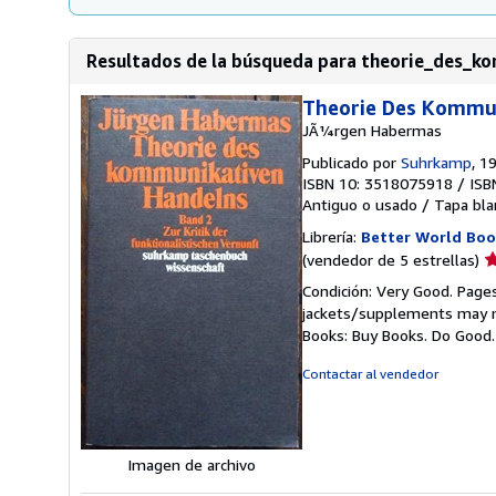
Resultados de la búsqueda para theorie_des_k
Theorie Des Kommu
JÃ¼rgen Habermas
Publicado por
Suhrkamp
, 1
ISBN 10: 3518075918
/
ISB
Antiguo o usado
/
Tapa bla
Librería:
Better World Boo
Ca
(vendedor de 5 estrellas)
d
Condición: Very Good. Pages
v
jackets/supplements may not
5
Books: Buy Books. Do Good
d
5
Contactar al vendedor
e
Imagen de archivo