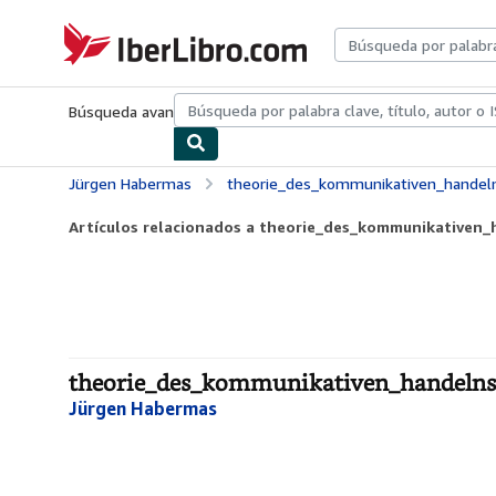
Pasar al contenido principal
IberLibro.com
Búsqueda avanzada
Colecciones
Libros antiguos
Arte y colecc
Jürgen Habermas
theorie_des_kommunikativen_handel
Artículos relacionados a theorie_des_kommunikativen_
theorie_des_kommunikativen_handelns 
Jürgen Habermas