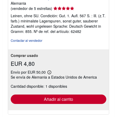
Alemania
Calificación
(vendedor de 5 estrellas)
del
Leinen, ohne SU. Condición: Gut. 1. Aufl. 567 S. : Ill. (z.T.
vendedor:
farb.) minimalste Lagerspuren, sonst guter, sauberer
5
Zustand, wohl ungelesen Sprache: Deutsch Gewicht in
de
Gramm: 855.
Nº de ref. del artículo: 62482
5
estrellas
Contactar al vendedor
Comprar usado
EUR 4,80
Envío por EUR 50,00
Más
Se envía de Alemania a Estados Unidos de America
información
sobre
Cantidad disponible: 1 disponibles
las
tarifas
de
envío
Añadir al carrito