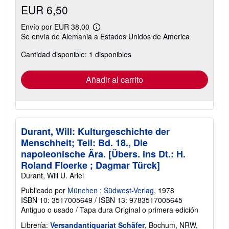
EUR 6,50
Envío por EUR 38,00
Más
Se envía de Alemania a Estados Unidos de America
información
sobre
Cantidad disponible: 1 disponibles
las
tarifas
de
envío
Añadir al carrito
Durant, Will: Kulturgeschichte der
Menschheit; Teil: Bd. 18., Die
napoleonische Ära. [Übers. ins Dt.: H.
Roland Floerke ; Dagmar Türck]
Durant, Will U. Ariel
Publicado por
München : Südwest-Verlag
, 1978
ISBN 10: 3517005649
/
ISBN 13: 9783517005645
Antiguo o usado
/
Tapa dura
Original o primera edición
Librería:
Versandantiquariat Schäfer
, Bochum, NRW,