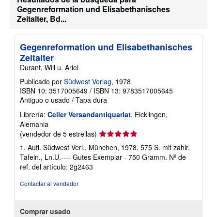
s
Gegenreformation und Elisabethanisches
o
b
Zeitalter, Bd...
r
e
l
Gegenreformation und Elisabethanisches
a
s
Zeitalter
t
Durant, Will u. Ariel
a
r
Publicado por
Südwest Verlag
, 1978
i
f
ISBN 10: 3517005649
/
ISBN 13: 9783517005645
a
Antiguo o usado
/
Tapa dura
s
d
Librería:
Celler Versandantiquariat
, Eicklingen,
e
Alemania
e
Calificación
n
(vendedor de 5 estrellas)
v
del
1. Aufl. Südwest Verl., München, 1978. 575 S. mit zahlr.
í
vendedor:
o
Tafeln., Ln.U.---- Gutes Exemplar - 750 Gramm.
Nº de
5
ref. del artículo: 2g2463
de
5
Contactar al vendedor
estrellas
Comprar usado