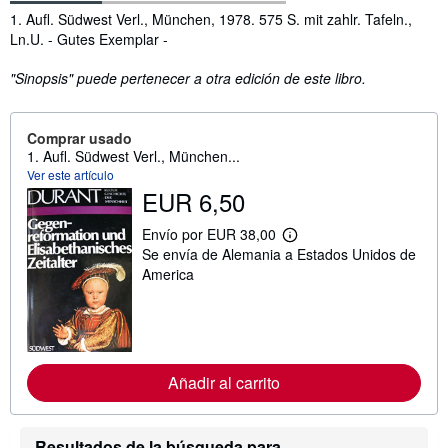
Sinopsis
1. Aufl. Südwest Verl., München, 1978. 575 S. mit zahlr. Tafeln.,
Ln.U. - Gutes Exemplar -
"Sinopsis" puede pertenecer a otra edición de este libro.
Comprar usado
1. Aufl. Südwest Verl., München...
Ver este artículo
EUR 6,50
Envío por EUR 38,00
M
Se envía de Alemania a Estados Unidos de
á
s
America
i
n
f
o
r
m
a
Añadir al carrito
c
i
ó
n
Resultados de la búsqueda para