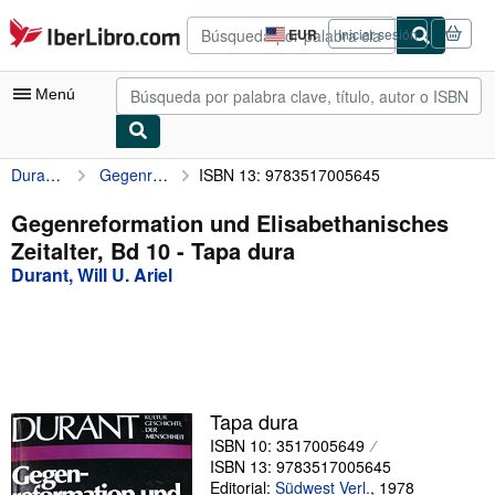
Pasar al contenido principal
IberLibro.com
EUR
Iniciar sesión
Preferencias
de
compra
Menú
del
sitio.
Durant, Will U. Ariel
Gegenreformation und Elisabethanisches Zeitalter, Bd 10
ISBN 13: 9783517005645
Mi cuenta
Consultar mis pedidos
Gegenreformation und Elisabethanisches
Zeitalter, Bd 10 - Tapa dura
Búsqueda avanzada
Durant, Will U. Ariel
Colecciones
Libros antiguos
Arte y coleccionismo
Vendedores
Tapa dura
ISBN 10: 3517005649
Comenzar a vender
ISBN 13: 9783517005645
Ayuda
Editorial:
Südwest Verl.
,
1978