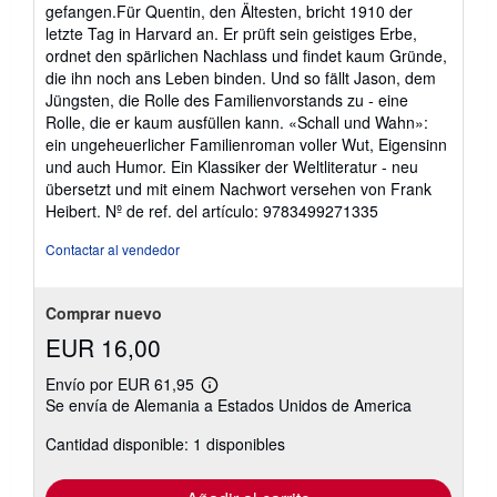
gefangen.Für Quentin, den Ältesten, bricht 1910 der
letzte Tag in Harvard an. Er prüft sein geistiges Erbe,
ordnet den spärlichen Nachlass und findet kaum Gründe,
die ihn noch ans Leben binden. Und so fällt Jason, dem
Jüngsten, die Rolle des Familienvorstands zu - eine
Rolle, die er kaum ausfüllen kann. «Schall und Wahn»:
ein ungeheuerlicher Familienroman voller Wut, Eigensinn
und auch Humor. Ein Klassiker der Weltliteratur - neu
übersetzt und mit einem Nachwort versehen von Frank
Heibert.
Nº de ref. del artículo: 9783499271335
Contactar al vendedor
Comprar nuevo
EUR 16,00
Envío por EUR 61,95
Más
Se envía de Alemania a Estados Unidos de America
información
sobre
Cantidad disponible: 1 disponibles
las
tarifas
de
envío