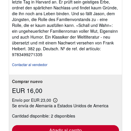
letzte Tag in Harvard an. Er prüft sein geistiges Erbe,
ordnet den spärlichen Nachlass und findet kaum Gründe,
die ihn noch ans Leben binden. Und so fällt Jason, dem
Jüngsten, die Rolle des Familienvorstands zu - eine
Rolle, die er kaum ausfüllen kann. «Schall und Wahn»:
ein ungeheuerlicher Familienroman voller Wut, Eigensinn
und auch Humor. Ein Klassiker der Weltliteratur - neu
übersetzt und mit einem Nachwort versehen von Frank
Heibert. 382 pp. Deutsch.
Nº de ref. del artículo:
9783499271335
Contactar al vendedor
Comprar nuevo
EUR 16,00
Envío por EUR 23,00
Más
Se envía de Alemania a Estados Unidos de America
información
sobre
Cantidad disponible: 2 disponibles
las
tarifas
de
envío
Añadir al carrito