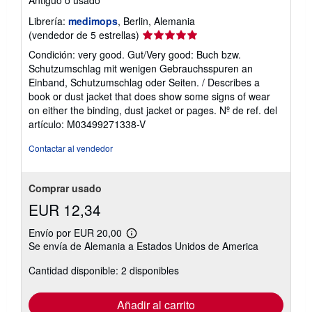
Librería:
medimops
, Berlin, Alemania
Calificación
(vendedor de 5 estrellas)
del
Condición: very good. Gut/Very good: Buch bzw.
vendedor:
Schutzumschlag mit wenigen Gebrauchsspuren an
5
Einband, Schutzumschlag oder Seiten. / Describes a
de
book or dust jacket that does show some signs of wear
5
on either the binding, dust jacket or pages.
Nº de ref. del
estrellas
artículo: M03499271338-V
Contactar al vendedor
Comprar usado
EUR 12,34
Envío por EUR 20,00
Más
Se envía de Alemania a Estados Unidos de America
información
sobre
Cantidad disponible: 2 disponibles
las
tarifas
de
envío
Añadir al carrito