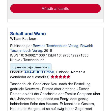
de
envío
Añadir al carrito
Schall und Wahn
William Faulkner
Publicado por
Rowohlt Taschenbuch Verlag, Rowohlt
Taschenbuch Verlag
, 2015
ISBN 10: 3499271338
/
ISBN 13: 9783499271335
Nuevo
/
Taschenbuch
Impresión bajo demanda
Librería:
AHA-BUCH GmbH
, Einbeck, Alemania
Calificación
(vendedor de 5 estrellas)
del
Taschenbuch. Condición: Neu. nach der Bestellung
vendedor:
gedruckt Neuware - Printed after ordering - Dieser
5
Roman erzählt die Geschichte der Familie Compson über
de
drei Jahrzehnte, beginnend mit Benjy, dem geistig
5
behinderten Sohn des Hauses. Er kennt kein Gestern,
estrellas
Heute und Morgen, ist so auf ewig in der Gegenwart