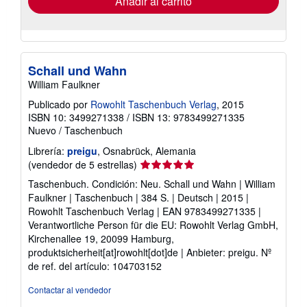
Añadir al carrito
Schall und Wahn
William Faulkner
Publicado por
Rowohlt Taschenbuch Verlag
, 2015
ISBN 10: 3499271338
/
ISBN 13: 9783499271335
Nuevo
/
Taschenbuch
Librería:
preigu
, Osnabrück, Alemania
Calificación
(vendedor de 5 estrellas)
del
Taschenbuch. Condición: Neu. Schall und Wahn | William
vendedor:
Faulkner | Taschenbuch | 384 S. | Deutsch | 2015 |
5
Rowohlt Taschenbuch Verlag | EAN 9783499271335 |
de
Verantwortliche Person für die EU: Rowohlt Verlag GmbH,
5
Kirchenallee 19, 20099 Hamburg,
estrellas
produktsicherheit[at]rowohlt[dot]de | Anbieter: preigu.
Nº
de ref. del artículo: 104703152
Contactar al vendedor