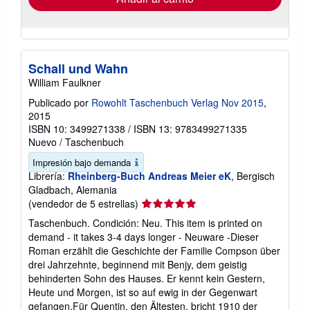
Schall und Wahn
William Faulkner
Publicado por
Rowohlt Taschenbuch Verlag Nov 2015
,
2015
ISBN 10: 3499271338
/
ISBN 13: 9783499271335
Nuevo
/
Taschenbuch
Impresión bajo demanda
Librería:
Rheinberg-Buch Andreas Meier eK
, Bergisch
Gladbach, Alemania
Calificación
(vendedor de 5 estrellas)
del
Taschenbuch. Condición: Neu. This item is printed on
vendedor:
demand - it takes 3-4 days longer - Neuware -Dieser
5
Roman erzählt die Geschichte der Familie Compson über
de
drei Jahrzehnte, beginnend mit Benjy, dem geistig
5
behinderten Sohn des Hauses. Er kennt kein Gestern,
estrellas
Heute und Morgen, ist so auf ewig in der Gegenwart
gefangen.Für Quentin, den Ältesten, bricht 1910 der