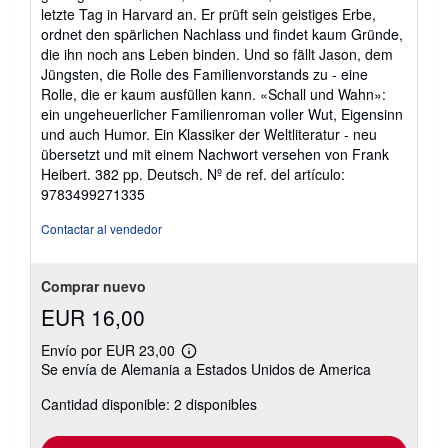
letzte Tag in Harvard an. Er prüft sein geistiges Erbe,
ordnet den spärlichen Nachlass und findet kaum Gründe,
die ihn noch ans Leben binden. Und so fällt Jason, dem
Jüngsten, die Rolle des Familienvorstands zu - eine
Rolle, die er kaum ausfüllen kann. «Schall und Wahn»:
ein ungeheuerlicher Familienroman voller Wut, Eigensinn
und auch Humor. Ein Klassiker der Weltliteratur - neu
übersetzt und mit einem Nachwort versehen von Frank
Heibert. 382 pp. Deutsch.
Nº de ref. del artículo:
9783499271335
Contactar al vendedor
Comprar nuevo
EUR 16,00
Envío por EUR 23,00
Más
Se envía de Alemania a Estados Unidos de America
información
sobre
Cantidad disponible: 2 disponibles
las
tarifas
de
envío