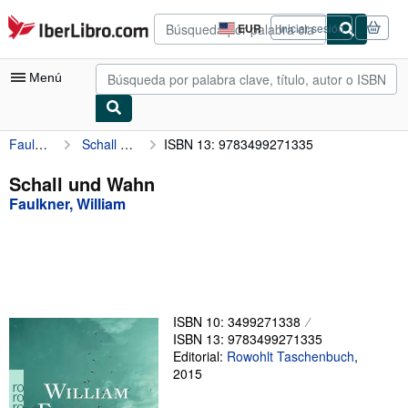
Pasar al contenido principal
IberLibro.com
EUR
Iniciar sesión
Preferencias
de
compra
Menú
del
sitio.
Faulkner, William
Schall und Wahn
ISBN 13: 9783499271335
Mi cuenta
Consultar mis pedidos
Schall und Wahn
Faulkner, William
Búsqueda avanzada
Colecciones
Libros antiguos
Arte y coleccionismo
ISBN 10: 3499271338
Vendedores
ISBN 13: 9783499271335
Editorial:
Rowohlt Taschenbuch
,
Comenzar a vender
2015
Ayuda