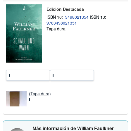
b
r
Edición Destacada
e
l
ISBN 10:
3498021354
ISBN 13:
a
9783498021351
s
Tapa dura
t
a
r
i
f
a
s
d
e
e
n
v
í
o
(Tapa dura)
Más información de William Faulkner