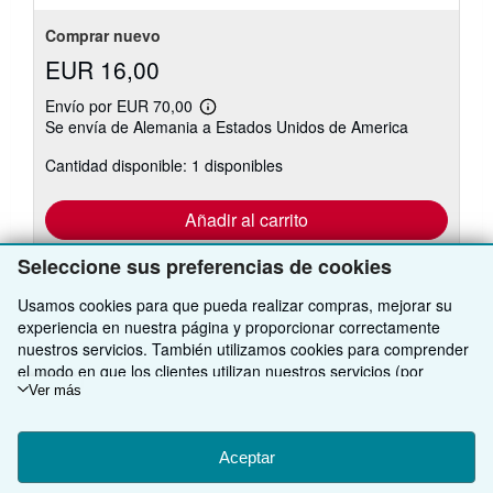
Comprar nuevo
EUR 16,00
Envío por EUR 70,00
Más
Se envía de Alemania a Estados Unidos de America
información
sobre
Cantidad disponible: 1 disponibles
las
tarifas
de
envío
Añadir al carrito
Seleccione sus preferencias de cookies
Usamos cookies para que pueda realizar compras, mejorar su
experiencia en nuestra página y proporcionar correctamente
nuestros servicios. También utilizamos cookies para comprender
el modo en que los clientes utilizan nuestros servicios (por
VOLVER AL INICIO
ejemplo, midiendo las visitas al sitio) y así poder realizar mejoras.
Ver más
Si está de acuerdo, también utilizaremos cookies de terceros
para mostrar contenido relevante en los anuncios y medir el
Compre con nosotros
rendimiento de los mismos. Elija Rechazar si noestá de acuerdo
Aceptar
o Personalizar para obtener más información. Puede cambiar sus
Venda con nosotros
Búsqueda avanzada