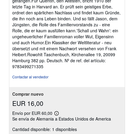
gefangen.Für Quentin, den Ältesten, bricht 1910 der
letzte Tag in Harvard an. Er prüft sein geistiges Erbe,
ordnet den spärlichen Nachlass und findet kaum Gründe,
die ihn noch ans Leben binden. Und so fällt Jason, dem
Jüngsten, die Rolle des Familienvorstands zu - eine
Rolle, die er kaum ausfüllen kann.'Schall und Wahn': ein
ungeheuerlicher Familienroman voller Wut, Eigensinn
und auch Humor.Ein Klassiker der Weltliteratur - neu
übersetzt und mit einem Nachwort versehen von Frank
Heibert.Rowohlt Taschenbuch, Kirchenallee 19, 20099
Hamburg 382 pp. Deutsch.
Nº de ref. del artículo:
9783499271335
Contactar al vendedor
Comprar nuevo
EUR 16,00
Envío por EUR 60,00
Más
Se envía de Alemania a Estados Unidos de America
información
sobre
Cantidad disponible: 1 disponibles
las
tarifas