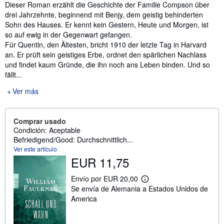
Sinopsis
Dieser Roman erzählt die Geschichte der Familie Compson über
drei Jahrzehnte, beginnend mit Benjy, dem geistig behinderten
Sohn des Hauses. Er kennt kein Gestern, Heute und Morgen, ist
so auf ewig in der Gegenwart gefangen.
Für Quentin, den Ältesten, bricht 1910 der letzte Tag in Harvard
an. Er prüft sein geistiges Erbe, ordnet den spärlichen Nachlass
und findet kaum Gründe, die ihn noch ans Leben binden. Und so
fällt...
Ver más
Comprar usado
Condición: Aceptable
Befriedigend/Good: Durchschnittlich...
Ver este artículo
EUR 11,75
Envío por EUR 20,00
M
Se envía de Alemania a Estados Unidos de
á
s
America
i
n
f