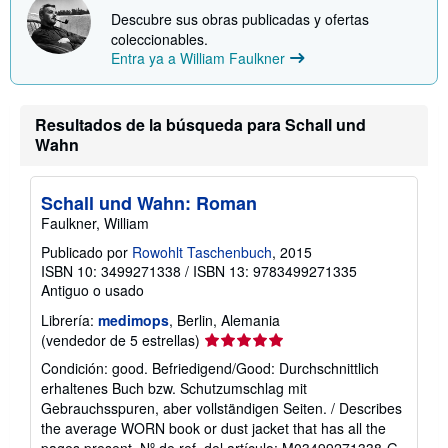
Descubre sus obras publicadas y ofertas
coleccionables.
Entra ya a William Faulkner
Resultados de la búsqueda para Schall und
Wahn
Schall und Wahn: Roman
Faulkner, William
Publicado por
Rowohlt Taschenbuch
, 2015
ISBN 10: 3499271338
/
ISBN 13: 9783499271335
Antiguo o usado
Librería:
medimops
, Berlin, Alemania
Calificación
(vendedor de 5 estrellas)
del
Condición: good. Befriedigend/Good: Durchschnittlich
vendedor:
erhaltenes Buch bzw. Schutzumschlag mit
5
Gebrauchsspuren, aber vollständigen Seiten. / Describes
de
the average WORN book or dust jacket that has all the
5
pages present.
Nº de ref. del artículo: M03499271338-G