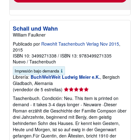
Schall und Wahn
William Faulkner
Publicado por
Rowohlt Taschenbuch Verlag Nov 2015
,
2015
ISBN 10: 3499271338
/
ISBN 13: 9783499271335
Nuevo
/
Taschenbuch
Impresión bajo demanda
Librería:
BuchWeltWeit Ludwig Meier e.K.
, Bergisch
Gladbach, Alemania
Calificación
(vendedor de 5 estrellas)
del
Taschenbuch. Condición: Neu. This item is printed on
vendedor:
demand - it takes 3-4 days longer - Neuware -Dieser
5
Roman erzählt die Geschichte der Familie Compson über
de
drei Jahrzehnte, beginnend mit Benjy, dem geistig
5
behinderten Sohn des Hauses. Er kennt kein Gestern,
estrellas
Heute und Morgen, ist so auf ewig in der Gegenwart
gefangen.Für Quentin, den Ältesten, bricht 1910 der