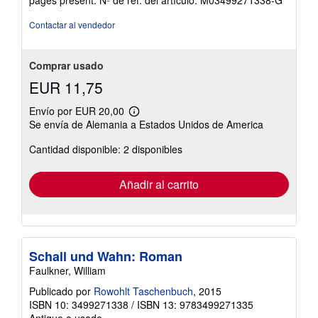
estrellas
Contactar al vendedor
Comprar usado
EUR 11,75
Envío por EUR 20,00
Más
Se envía de Alemania a Estados Unidos de America
información
sobre
Cantidad disponible: 2 disponibles
las
tarifas
de
envío
Añadir al carrito
Schall und Wahn: Roman
Faulkner, William
Publicado por
Rowohlt Taschenbuch
, 2015
ISBN 10: 3499271338
/
ISBN 13: 9783499271335
Antiguo o usado