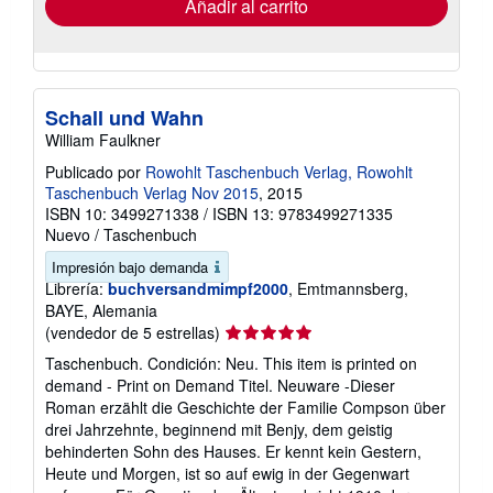
Añadir al carrito
Schall und Wahn
William Faulkner
Publicado por
Rowohlt Taschenbuch Verlag, Rowohlt
Taschenbuch Verlag Nov 2015
, 2015
ISBN 10: 3499271338
/
ISBN 13: 9783499271335
Nuevo
/
Taschenbuch
Impresión bajo demanda
Librería:
buchversandmimpf2000
, Emtmannsberg,
BAYE, Alemania
Calificación
(vendedor de 5 estrellas)
del
Taschenbuch. Condición: Neu. This item is printed on
vendedor:
demand - Print on Demand Titel. Neuware -Dieser
5
Roman erzählt die Geschichte der Familie Compson über
de
drei Jahrzehnte, beginnend mit Benjy, dem geistig
5
behinderten Sohn des Hauses. Er kennt kein Gestern,
estrellas
Heute und Morgen, ist so auf ewig in der Gegenwart