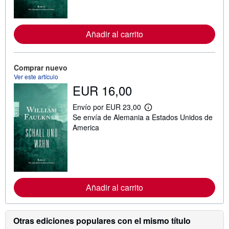
o
r
m
a
Añadir al carrito
c
i
ó
n
s
Comprar nuevo
o
Ver este artículo
b
EUR 16,00
r
e
l
Envío por EUR 23,00
a
M
Se envía de Alemania a Estados Unidos de
s
á
t
s
America
a
i
r
n
i
f
f
o
a
r
s
m
d
a
Añadir al carrito
e
c
e
i
n
ó
v
n
í
s
Otras ediciones populares con el mismo título
o
o