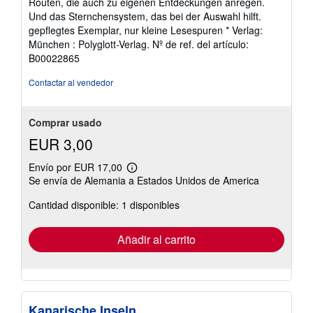
Routen, die auch zu eigenen Entdeckungen anregen.
Und das Sternchensystem, das bei der Auswahl hilft.
gepflegtes Exemplar, nur kleine Lesespuren * Verlag:
München : Polyglott-Verlag.
Nº de ref. del artículo:
B00022865
Contactar al vendedor
Comprar usado
EUR 3,00
Envío por EUR 17,00
Más
Se envía de Alemania a Estados Unidos de America
información
sobre
Cantidad disponible: 1 disponibles
las
tarifas
de
envío
Añadir al carrito
Kanarische Inseln