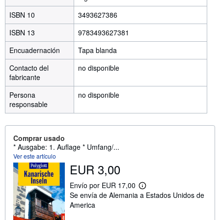
ISBN 10
3493627386
ISBN 13
9783493627381
Encuadernación
Tapa blanda
Contacto del
no disponible
fabricante
Persona
no disponible
responsable
Comprar usado
* Ausgabe: 1. Auflage * Umfang/...
Ver este artículo
EUR 3,00
Envío por EUR 17,00
M
Se envía de Alemania a Estados Unidos de
á
s
America
i
n