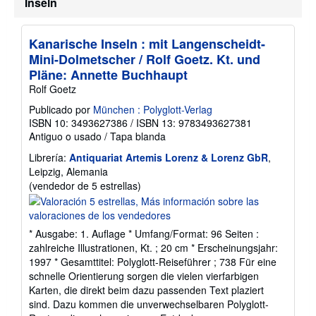
Inseln
o
Kanarische Inseln : mit Langenscheidt-
Mini-Dolmetscher / Rolf Goetz. Kt. und
Pläne: Annette Buchhaupt
Rolf Goetz
Publicado por
München : Polyglott-Verlag
ISBN 10: 3493627386
/
ISBN 13: 9783493627381
Antiguo o usado
/
Tapa blanda
Librería:
Antiquariat Artemis Lorenz & Lorenz GbR
,
Leipzig, Alemania
Calificación
(vendedor de 5 estrellas)
del
vendedor:
5
* Ausgabe: 1. Auflage * Umfang/Format: 96 Seiten :
de
zahlreiche Illustrationen, Kt. ; 20 cm * Erscheinungsjahr:
5
1997 * Gesamttitel: Polyglott-Reiseführer ; 738 Für eine
estrellas
schnelle Orientierung sorgen die vielen vierfarbigen
Karten, die direkt beim dazu passenden Text plaziert
sind. Dazu kommen die unverwechselbaren Polyglott-