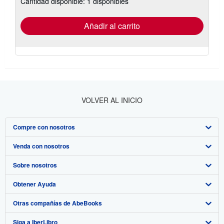
Cantidad disponible: 1 disponibles
de
envío
Añadir al carrito
VOLVER AL INICIO
Compre con nosotros
Venda con nosotros
Búsqueda avanzada
Sobre nosotros
Colecciones
Comenzar a vender
Obtener Ayuda
Mi cuenta
Únase a nuestro programa de afiliados
Sobre IberLibro
Otras compañías de AbeBooks
Mis pedidos
Recomiende un vendedor
Medios
Preguntas frecuentes y guías
Siga a IberLibro
Ver carrito
Empleo
Atención al Cliente
AbeBooks.com