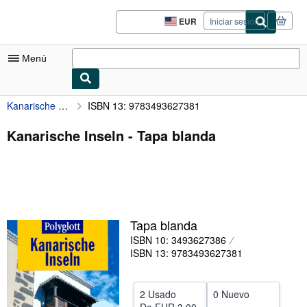
Pasar al contenido principal
IberLibro.com
EUR
Iniciar sesión
Preferencias
de
compra
Menú
del
sitio.
Kanarische Inseln
ISBN 13: 9783493627381
Mi cuenta
Consultar mis pedidos
Kanarische Inseln - Tapa blanda
Búsqueda avanzada
Colecciones
Libros antiguos
Tapa blanda
Arte y coleccionismo
ISBN 10: 3493627386
Vendedores
ISBN 13: 9783493627381
Comenzar a vender
2 Usado
0 Nuevo
Ayuda