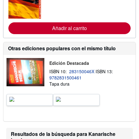
f
o
r
m
a
c
Añadir al carrito
i
ó
n
s
Otras ediciones populares con el mismo título
o
b
r
Edición Destacada
e
l
ISBN 10:
283150046X
ISBN 13:
a
9782831500461
s
t
Tapa dura
a
r
i
f
a
s
d
e
e
n
Resultados de la búsqueda para Kanarische
v
í