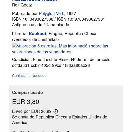
Rolf Goetz
Publicado por
Polyglott-Verl.
, 1997
ISBN 10: 3493627386
/
ISBN 13: 9783493627381
Antiguo o usado
/
Tapa blanda
Librería:
Bookbot
, Prague, Republica Checa
Calificación
(vendedor de 5 estrellas)
del
vendedor:
5
Condición: Fine. Leichte Risse.
Nº de ref. del artículo:
de
dcfda5d1-ccb7-405d-99cd-1f83aa80ab26
5
estrellas
Contactar al vendedor
Comprar usado
EUR 3,80
Envío por EUR 20,99
Más
Se envía de Republica Checa a Estados Unidos de
información
America
sobre
las
tarifas