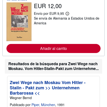
EUR 12,00
Envío por EUR 9,95
M
Se envía de Alemania a Estados Unidos de
á
s
America
i
n
f
o
r
m
a
Añadir al carrito
c
i
ó
n
Resultados de la búsqueda para Zwei Wege nach
s
Moskau. Vom Hitler-Stalin-Pakt zum Unternehme...
o
b
r
e
Zwei Wege nach Moskau Vom Hitler -
l
Stalin - Pakt zum >> Unternehmen
a
s
Barbarossa <<
t
Wegner Bernd
a
r
Publicado por
Piper, München
, 1991
i