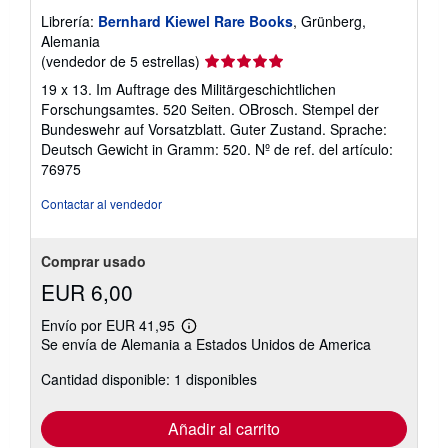
Librería:
Bernhard Kiewel Rare Books
, Grünberg,
Alemania
Calificación
(vendedor de 5 estrellas)
del
19 x 13. Im Auftrage des Militärgeschichtlichen
vendedor:
Forschungsamtes. 520 Seiten. OBrosch. Stempel der
5
Bundeswehr auf Vorsatzblatt. Guter Zustand. Sprache:
de
Deutsch Gewicht in Gramm: 520.
Nº de ref. del artículo:
5
76975
estrellas
Contactar al vendedor
Comprar usado
EUR 6,00
Envío por EUR 41,95
Más
Se envía de Alemania a Estados Unidos de America
información
sobre
Cantidad disponible: 1 disponibles
las
tarifas
de
envío
Añadir al carrito