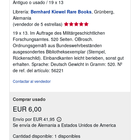
Antiguo o usado
/
19 x 13
Librería:
Bernhard Kiewel Rare Books
, Grünberg,
Alemania
Calificación
(vendedor de 5 estrellas)
del
19 x 13. Im Auftrage des Militärgeschichtlichen
vendedor:
Forschungsamtes. 520 Seiten. OBrosch.
5
Ordnungsgemäß aus Bundeswehrbeständen
de
ausgesondertes Bibliotheksexemplar (Stempel,
5
Rückenschild). Einbandkanten leicht berieben, sonst gut
estrellas
erhalten. Sprache: Deutsch Gewicht in Gramm: 520.
Nº
de ref. del artículo: 56221
Contactar al vendedor
Comprar usado
EUR 6,00
Envío por EUR 41,95
Más
Se envía de Alemania a Estados Unidos de America
información
sobre
Cantidad disponible: 1 disponibles
las