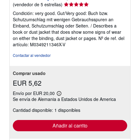
Calificación
(vendedor de 5 estrellas)
del
Condición: very good. Gut/Very good: Buch bzw.
vendedor:
Schutzumschlag mit wenigen Gebrauchsspuren an
5
Einband, Schutzumschlag oder Seiten. / Describes a
de
book or dust jacket that does show some signs of wear
5
on either the binding, dust jacket or pages.
Nº de ref. del
estrellas
artículo: M0349211346X-V
Contactar al vendedor
Comprar usado
EUR 5,62
Envío por EUR 20,00
Más
Se envía de Alemania a Estados Unidos de America
información
sobre
Cantidad disponible: 1 disponibles
las
tarifas
de
envío
Añadir al carrito