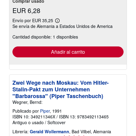
Comprar usado
EUR 6,28
Envío por EUR 35,25
Más
Se envía de Alemania a Estados Unidos de America
información
sobre
Cantidad disponible: 1 disponibles
las
tarifas
de
envío
Añadir al carrito
Zwei Wege nach Moskau: Vom Hitler-
Stalin-Pakt zum Unternehmen
"Barbarossa" (Piper Taschenbuch)
Wegner, Bernd:
Publicado por
Piper
, 1991
ISBN 10: 349211346X
/
ISBN 13: 9783492113465
Antiguo o usado
/
Softcover
Librería:
Gerald Wollermann
, Bad Vilbel, Alemania