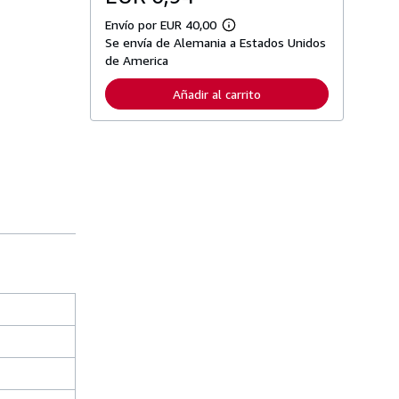
Envío por EUR 40,00
M
Se envía de Alemania a Estados Unidos
á
s
de America
i
n
Añadir al carrito
f
o
r
m
a
c
i
ó
n
s
o
b
r
e
l
a
s
t
a
r
i
f
a