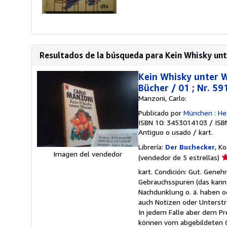
Resultados de la búsqueda para Kein Whisky un
Kein Whisky unter Wa
Bücher / 01 ; Nr. 59
Manzoni, Carlo:
Publicado por
München : H
ISBN 10: 3453014103
/
ISB
Antiguo o usado
/
kart.
Librería:
Der Buchecker
, K
Imagen del vendedor
Ca
(vendedor de 5 estrellas)
d
kart. Condición: Gut. Gene
v
Gebrauchsspuren (das kann
5
Nachdunklung o. ä. haben o
d
auch Notizen oder Unterstr
5
In jedem Falle aber dem P
e
können vom abgebildeten 