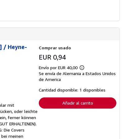
n] / Heyne-
Comprar usado
EUR 0,94
Envío por EUR 40,00
Más
Se envía de Alemania a Estados Unidos
información
sobre
de America
las
tarifas
Cantidad disponible: 1 disponibles
de
envío
Añadir al carrito
lar mit
cken, oder leichte
ein, ferner können
s GUT ERHALTENEN).
: Die Covers
 bei meinen