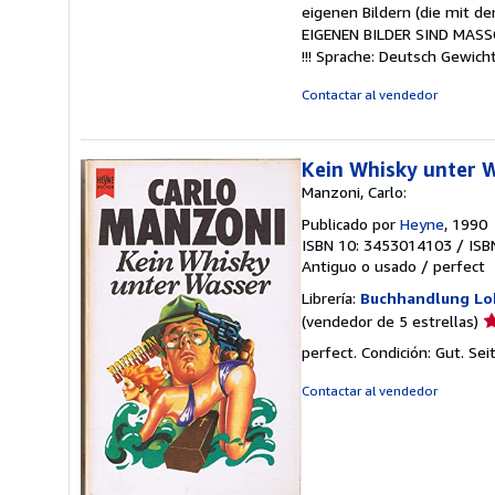
eigenen Bildern (die mit d
EIGENEN BILDER SIND MAS
!!! Sprache: Deutsch Gewic
Contactar al vendedor
Kein Whisky unter W
Manzoni, Carlo:
Publicado por
Heyne
, 1990
ISBN 10: 3453014103
/
ISB
Antiguo o usado
/
perfect
Librería:
Buchhandlung Lo
Ca
(vendedor de 5 estrellas)
d
perfect. Condición: Gut. S
v
5
Contactar al vendedor
d
5
e