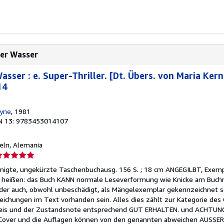
ter Wasser
sser : e. Super-Thriller. [Dt. Übers. von Maria Ker
14
eyne
, 1981
N 13: 9783453014107
oeln, Alemania
lificación
el
hmigte, ungekürzte Taschenbuchausg. 156 S. ; 18 cm ANGEGILBT, Exemp
endedor:
 heißen: das Buch KANN normale Leseverformung wie Knicke am Buchrü
der auch, obwohl unbeschädigt, als Mängelexemplar gekennzeichnet s
e
eichungen im Text vorhanden sein. Alles dies zählt zur Kategorie de
reis und der Zustandsnote entsprechend GUT ERHALTEN. und ACHTUNG
strellas
Cover und die Auflagen können von den genannten abweichen AUSSER