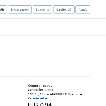
UR
Iniciar sesión
Su cuenta
Carrito
Ayuda
referencias
e
ompra
el
itio.
Comprar usado
Condición: Bueno
156 S. ; 18 cm ANGEGILBT, Exemplar...
Ver este artículo
EUR 0,94