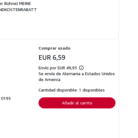
er Bühne) MEINE
SANDKOSTENRABATT
Comprar usado
EUR 6,59
Envío por EUR 49,95
Más
Se envía de Alemania a Estados Unidos
información
sobre
de America
las
tarifas
Cantidad disponible: 1 disponibles
de
envío
310195
Añadir al carrito