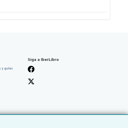
Siga a IberLibro
 y guías