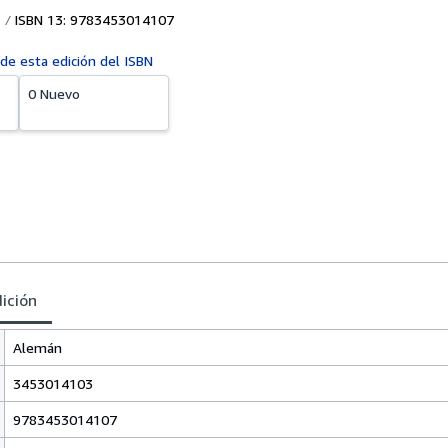
ISBN 13: 9783453014107
 de esta edición del ISBN
0 Nuevo
dición
Alemán
3453014103
9783453014107