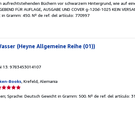
en aufrechtstehenden Büchern vor schwarzem Hintergrund, wie auf ein
SGEBEND FÜR AUFLAGE, AUSGABE UND COVER g-120d-1025 KEIN VER
ht in Gramm: 450.
Nº de ref. del artículo: 770997
asser (Heyne Allgemeine Reihe (01))
N 13: 9783453014107
ken-Books
, Krefeld, Alemania
lificación
el
eiten; Sprache: Deutsch Gewicht in Gramm: 500.
Nº de ref. del artículo: 
endedor:
e
strellas