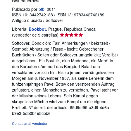
Rolf Bauerdick
Publicado por
btb
, 2011
ISBN 10: 3442742188
/
ISBN 13: 9783442742189
Antiguo o usado
/
Softcover
Librería:
Bookbot
, Prague, Republica Checa
Calificación
(vendedor de 5 estrellas)
del
Softcover. Condición: Fair. Anmerkungen / bekritzelt /
vendedor:
Stempel; Abnutzung / Risse - leicht; Gebrochener
5
Buchrücken / Seiten oder Softcover umgeknickt; Vergilbt /
de
ausgeblichen. Ein Sputnik, eine Madonna, ein Mord! In
5
den Karpaten dämmert das Bergdorf Baia Luna
estrellas
verschlafen vor sich hin. Bis zu jenem verhängnisvollen
Morgen am 6. November 1957, als seine Lehrerin dem
fünfzehnjährigen Pavel Botev den verstörenden Auftrag
zuflüstert, einen Menschen zu vernichten. Pavel steht vor
der Mission seines Lebens. Sein Kampf gegen
skrupellose Mächte wird zum Kampf um die eigene
Freiheit.
Nº de ref. del artículo: 65d9ef95-a3d9-4d6a-
b9e3-5db0b4e5cbb6
Contactar al vendedor