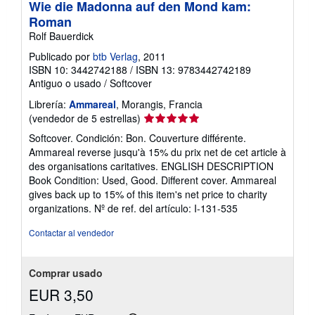
Wie die Madonna auf den Mond kam:
Roman
Rolf Bauerdick
Publicado por
btb Verlag
, 2011
ISBN 10: 3442742188
/
ISBN 13: 9783442742189
Antiguo o usado
/
Softcover
Librería:
Ammareal
, Morangis, Francia
Calificación
(vendedor de 5 estrellas)
del
Softcover. Condición: Bon. Couverture différente.
vendedor:
Ammareal reverse jusqu'à 15% du prix net de cet article à
5
des organisations caritatives. ENGLISH DESCRIPTION
de
Book Condition: Used, Good. Different cover. Ammareal
5
gives back up to 15% of this item's net price to charity
estrellas
organizations.
Nº de ref. del artículo: I-131-535
Contactar al vendedor
Comprar usado
EUR 3,50