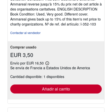
vendedor:
Ammareal reverse jusqu'à 15% du prix net de cet article à
5
des organisations caritatives. ENGLISH DESCRIPTION
de
Book Condition: Used, Very good. Different cover.
5
Ammareal gives back up to 15% of this item's net price to
estrellas
charity organizations.
Nº de ref. del artículo: I-352-103
Contactar al vendedor
Comprar usado
EUR 3,50
Envío por EUR 16,50
Más
Se envía de Francia a Estados Unidos de America
información
sobre
Cantidad disponible: 1 disponibles
las
tarifas
de
envío
Añadir al carrito