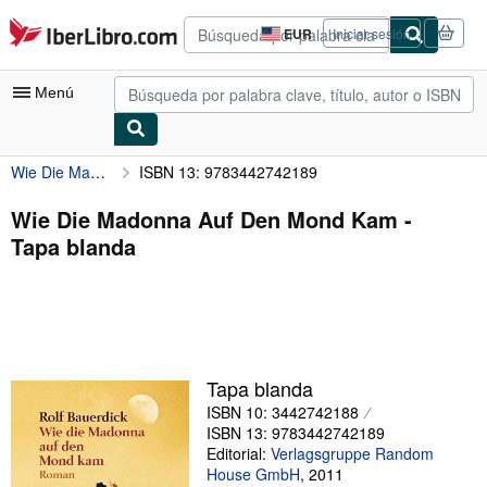
Pasar al contenido principal
IberLibro.com
EUR
Iniciar sesión
Preferencias
de
compra
Menú
del
sitio.
Wie Die Madonna Auf Den Mond Kam
ISBN 13: 9783442742189
Mi cuenta
Consultar mis pedidos
Wie Die Madonna Auf Den Mond Kam -
Tapa blanda
Búsqueda avanzada
Colecciones
Libros antiguos
Arte y coleccionismo
Tapa blanda
Vendedores
ISBN 10: 3442742188
ISBN 13: 9783442742189
Comenzar a vender
Editorial:
Verlagsgruppe Random
House GmbH
,
2011
Ayuda