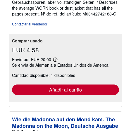
Gebrauchsspuren, aber vollständigen Seiten. / Describes
de
the average WORN book or dust jacket that has all the
5
pages present.
Nº de ref. del artículo: M03442742188-G
estrellas
Contactar al vendedor
Comprar usado
EUR 4,58
Envío por EUR 20,00
Más
Se envía de Alemania a Estados Unidos de America
información
sobre
Cantidad disponible: 1 disponibles
las
tarifas
de
envío
Añadir al carrito
Wie die Madonna auf den Mond kam. The
Madonna on the Moon, Deutsche Ausgabe