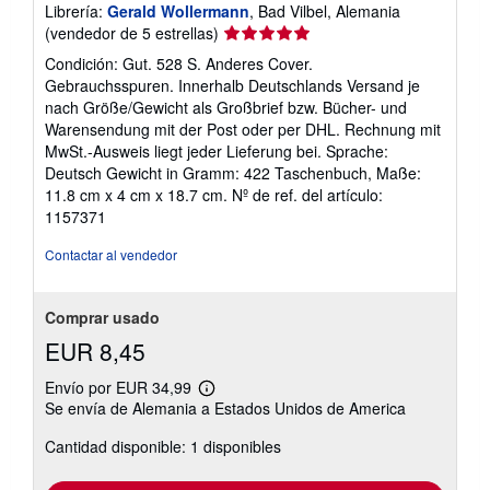
Librería:
Gerald Wollermann
, Bad Vilbel, Alemania
Calificación
(vendedor de 5 estrellas)
del
Condición: Gut. 528 S. Anderes Cover.
vendedor:
Gebrauchsspuren. Innerhalb Deutschlands Versand je
5
nach Größe/Gewicht als Großbrief bzw. Bücher- und
de
Warensendung mit der Post oder per DHL. Rechnung mit
5
MwSt.-Ausweis liegt jeder Lieferung bei. Sprache:
estrellas
Deutsch Gewicht in Gramm: 422 Taschenbuch, Maße:
11.8 cm x 4 cm x 18.7 cm.
Nº de ref. del artículo:
1157371
Contactar al vendedor
Comprar usado
EUR 8,45
Envío por EUR 34,99
Más
Se envía de Alemania a Estados Unidos de America
información
sobre
Cantidad disponible: 1 disponibles
las
tarifas
de