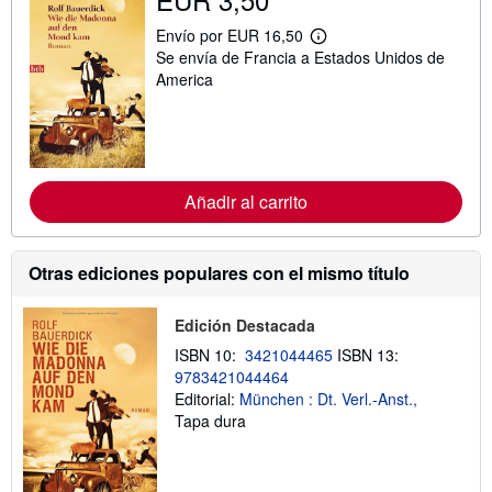
Envío por EUR 16,50
M
Se envía de Francia a Estados Unidos de
á
s
America
i
n
f
o
r
m
a
Añadir al carrito
c
i
ó
n
Otras ediciones populares con el mismo título
s
o
b
Edición Destacada
r
e
ISBN 10:
3421044465
ISBN 13:
l
a
9783421044464
s
Editorial:
München : Dt. Verl.-Anst.,
t
Tapa dura
a
r
i
f
a