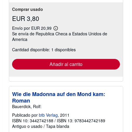
Comprar usado
EUR 3,80
Envío por EUR 20,99
Más
Se envía de Republica Checa a Estados Unidos de
información
America
sobre
las
tarifas
Cantidad disponible: 1 disponibles
de
envío
Añadir al carrito
Wie die Madonna auf den Mond kam:
Roman
Bauerdick, Rolf:
Publicado por
btb Verlag
, 2011
ISBN 10: 3442742188
/
ISBN 13: 9783442742189
Antiguo o usado
/
Tapa blanda