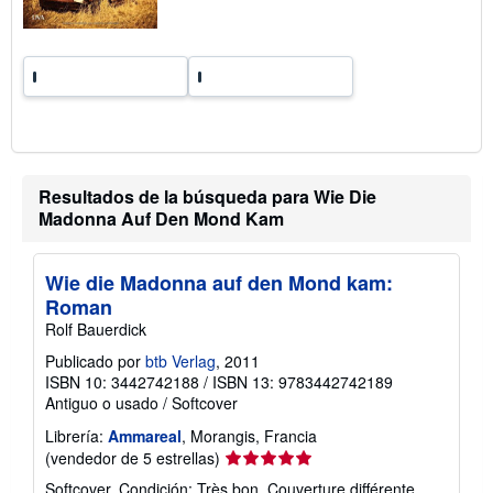
s
d
e
e
n
v
í
o
Resultados de la búsqueda para Wie Die
Madonna Auf Den Mond Kam
Wie die Madonna auf den Mond kam:
Roman
Rolf Bauerdick
Publicado por
btb Verlag
, 2011
ISBN 10: 3442742188
/
ISBN 13: 9783442742189
Antiguo o usado
/
Softcover
Librería:
Ammareal
, Morangis, Francia
Calificación
(vendedor de 5 estrellas)
del
Softcover. Condición: Très bon. Couverture différente.