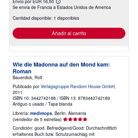
Envío por EUR 16,50
Más
Se envía de Francia a Estados Unidos de America
información
sobre
Cantidad disponible: 1 disponibles
las
tarifas
de
envío
Añadir al carrito
Wie die Madonna auf den Mond kam:
Roman
Bauerdick, Rolf
Publicado por
Verlagsgruppe Random House GmbH
,
2011
ISBN 10: 3442742188
/
ISBN 13: 9783442742189
Antiguo o usado
/
Tapa blanda
Librería:
medimops
, Berlin, Alemania
Calificación
(vendedor de 5 estrellas)
del
Condición: good. Befriedigend/Good: Durchschnittlich
vendedor:
erhaltenes Buch bzw. Schutzumschlag mit
5