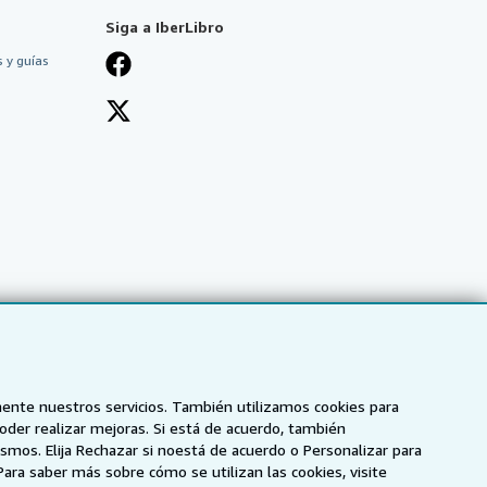
Siga a IberLibro
 y guías
mente nuestros servicios. También utilizamos cookies para
poder realizar mejoras. Si está de acuerdo, también
smos. Elija Rechazar si noestá de acuerdo o Personalizar para
NZ
AbeBooks.ca
ZVAB.com
Para saber más sobre cómo se utilizan las cookies, visite