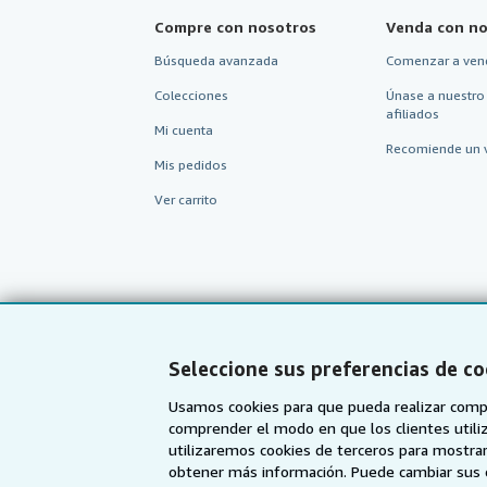
Compre con nosotros
Venda con no
Búsqueda avanzada
Comenzar a ven
Colecciones
Únase a nuestro
afiliados
Mi cuenta
Recomiende un 
Mis pedidos
Ver carrito
Seleccione sus preferencias de co
Usamos cookies para que pueda realizar compr
comprender el modo en que los clientes utiliza
utilizaremos cookies de terceros para mostrar
AbeBooks.com
AbeBooks.co.uk
obtener más información. Puede cambiar sus 