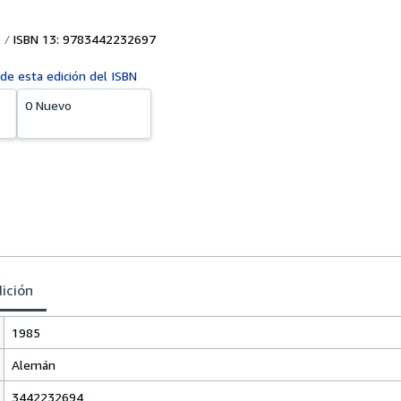
ISBN 13: 9783442232697
 de esta edición del ISBN
0 Nuevo
dición
1985
Alemán
3442232694