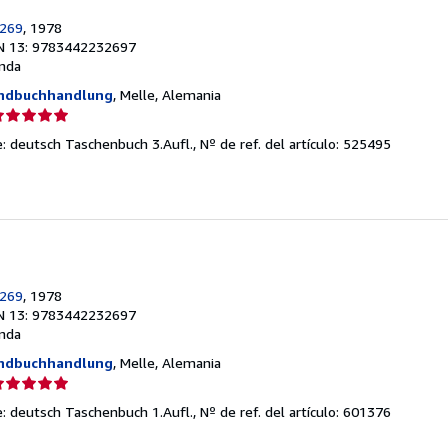
269
, 1978
N 13: 9783442232697
nda
andbuchhandlung
, Melle, Alemania
lificación
el
e: deutsch Taschenbuch 3.Aufl.,
Nº de ref. del artículo: 525495
endedor:
e
strellas
269
, 1978
N 13: 9783442232697
nda
andbuchhandlung
, Melle, Alemania
lificación
el
e: deutsch Taschenbuch 1.Aufl.,
Nº de ref. del artículo: 601376
endedor: