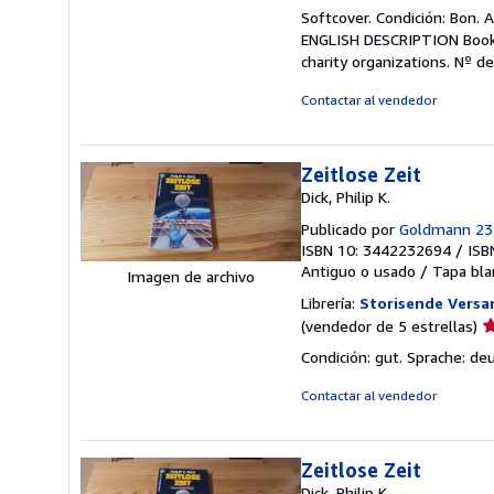
d
Softcover. Condición: Bon. 
v
ENGLISH DESCRIPTION Book C
5
charity organizations.
Nº de
d
5
Contactar al vendedor
e
Zeitlose Zeit
Dick, Philip K.
Publicado por
Goldmann 23
ISBN 10: 3442232694
/
ISB
Antiguo o usado
/
Tapa bla
Imagen de archivo
Librería:
Storisende Vers
Ca
(vendedor de 5 estrellas)
d
Condición: gut. Sprache: de
v
5
Contactar al vendedor
d
5
e
Zeitlose Zeit
Dick, Philip K.