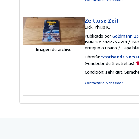
d
5
e
Zeitlose Zeit
Dick, Philip K.
Publicado por
Goldmann 23
ISBN 10: 3442232694
/
ISB
Antiguo o usado
/
Tapa bla
Imagen de archivo
Librería:
Storisende Vers
Ca
(vendedor de 5 estrellas)
d
Condición: sehr gut. Sprach
v
5
Contactar al vendedor
d
5
e