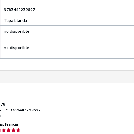
9783442232697
Tapa blanda
no disponible
no disponible
978
N 13: 9783442232697
r
s, Francia
lificación