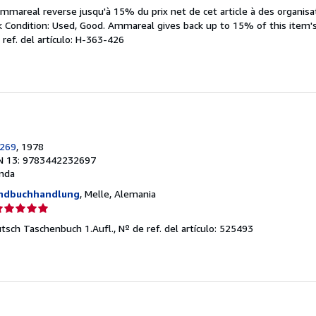
el
Ammareal reverse jusqu'à 15% du prix net de cet article à des organisat
endedor:
ondition: Used, Good. Ammareal gives back up to 15% of this item's 
 ref. del artículo: H-363-426
e
strellas
269
, 1978
N 13: 9783442232697
nda
andbuchhandlung
, Melle, Alemania
lificación
el
utsch Taschenbuch 1.Aufl.,
Nº de ref. del artículo: 525493
endedor:
e
strellas