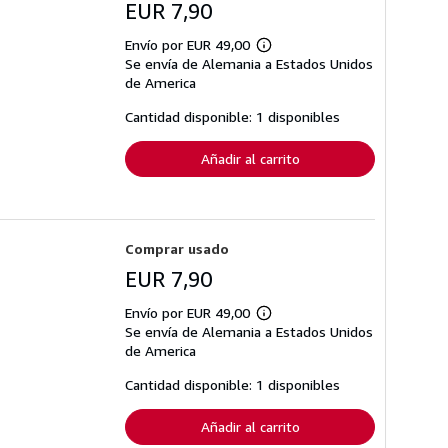
EUR 7,90
Envío por EUR 49,00
Más
Se envía de Alemania a Estados Unidos
información
sobre
de America
las
tarifas
Cantidad disponible: 1 disponibles
de
envío
Añadir al carrito
Comprar usado
EUR 7,90
Envío por EUR 49,00
Más
Se envía de Alemania a Estados Unidos
información
sobre
de America
las
tarifas
Cantidad disponible: 1 disponibles
de
envío
Añadir al carrito