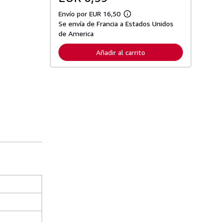
Envío por EUR 16,50
M
Se envía de Francia a Estados Unidos
á
s
de America
i
n
Añadir al carrito
f
o
r
m
a
c
i
ó
n
s
o
b
r
e
l
a
s
t
a
r
i
f
a