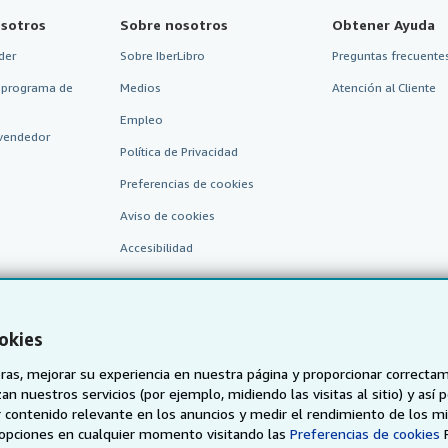
sotros
Sobre nosotros
Obtener Ayuda
der
Sobre IberLibro
Preguntas frecuentes
 programa de
Medios
Atención al Cliente
Empleo
vendedor
Política de Privacidad
Preferencias de cookies
Aviso de cookies
Accesibilidad
okies
as, mejorar su experiencia en nuestra página y proporcionar correcta
n nuestros servicios (por ejemplo, midiendo las visitas al sitio) y así 
 contenido relevante en los anuncios y medir el rendimiento de los mi
AbeBooks.de
AbeBooks.fr
AbeBooks.it
AbeBooks Aus/
opciones en cualquier momento visitando las
Preferencias de cookies