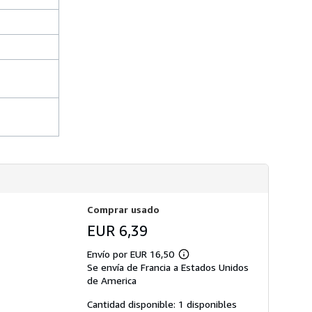
s
d
e
e
n
v
í
o
Comprar usado
EUR 6,39
Envío por EUR 16,50
Más
Se envía de Francia a Estados Unidos
información
sobre
de America
las
tarifas
Cantidad disponible: 1 disponibles
de