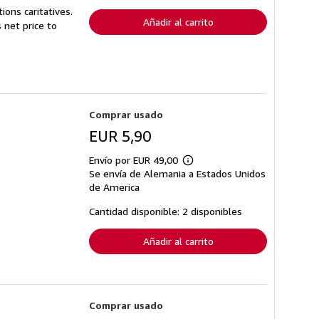
envío
ions caritatives.
Añadir al carrito
net price to
Comprar usado
EUR 5,90
Envío por EUR 49,00
Más
Se envía de Alemania a Estados Unidos
información
sobre
de America
las
tarifas
Cantidad disponible: 2 disponibles
de
envío
Añadir al carrito
Comprar usado