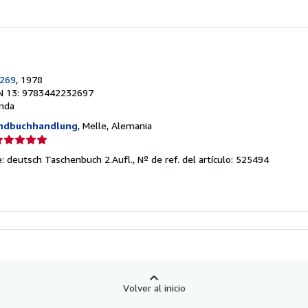
e
strellas
269
, 1978
N 13: 9783442232697
nda
andbuchhandlung
, Melle, Alemania
lificación
el
e: deutsch Taschenbuch 2.Aufl.,
Nº de ref. del artículo: 525494
endedor:
e
strellas
Volver al inicio