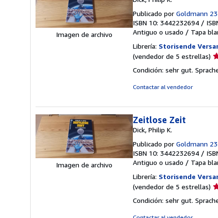
Publicado por
Goldmann 23
ISBN 10: 3442232694
/
ISB
Antiguo o usado
/
Tapa bla
Imagen de archivo
Librería:
Storisende Vers
Ca
(vendedor de 5 estrellas)
d
Condición: sehr gut. Sprach
v
5
Contactar al vendedor
d
5
e
Zeitlose Zeit
Dick, Philip K.
Publicado por
Goldmann 23
ISBN 10: 3442232694
/
ISB
Antiguo o usado
/
Tapa bla
Imagen de archivo
Librería:
Storisende Vers
Ca
(vendedor de 5 estrellas)
d
Condición: sehr gut. Sprach
v
5
Contactar al vendedor