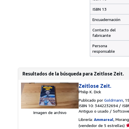
ISBN 13
Encuadernación
Contacto del
fabricante
Persona
responsable
Resultados de la búsqueda para Zeitlose Zeit.
Zeitlose Zeit.
Philip K. Dick
Publicado por
Goldmann
, 1
ISBN 10: 3442232694
/
ISB
Antiguo o usado
/
Softcove
Imagen de archivo
Librería:
Ammareal
, Morangi
Ca
(vendedor de 5 estrellas)