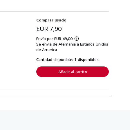
Comprar usado
EUR 7,90
Envío por EUR 49,00
Más
Se envía de Alemania a Estados Unidos
información
sobre
de America
las
tarifas
Cantidad disponible: 1 disponibles
de
envío
Añadir al carrito