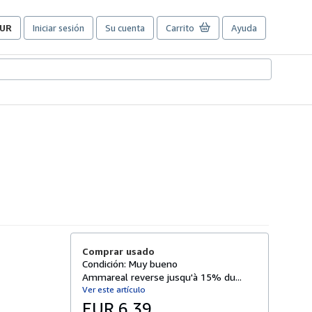
UR
Iniciar sesión
Su cuenta
Carrito
Ayuda
referencias
e
ompra
el
itio.
Comprar usado
Condición: Muy bueno
Ammareal reverse jusqu'à 15% du...
Ver este artículo
EUR 6,39