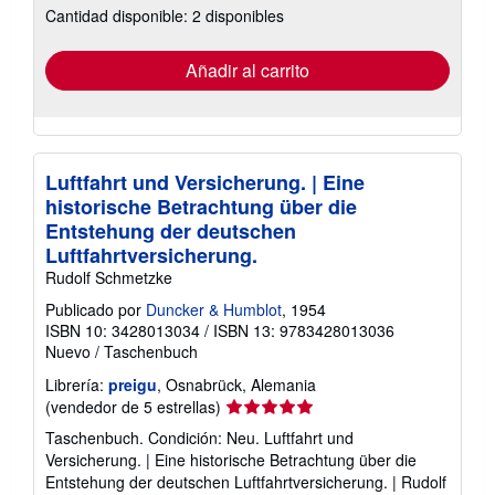
Cantidad disponible: 2 disponibles
las
tarifas
de
envío
Añadir al carrito
Luftfahrt und Versicherung. | Eine
historische Betrachtung über die
Entstehung der deutschen
Luftfahrtversicherung.
Rudolf Schmetzke
Publicado por
Duncker & Humblot
, 1954
ISBN 10: 3428013034
/
ISBN 13: 9783428013036
Nuevo
/
Taschenbuch
Librería:
preigu
, Osnabrück, Alemania
Calificación
(vendedor de 5 estrellas)
del
Taschenbuch. Condición: Neu. Luftfahrt und
vendedor:
Versicherung. | Eine historische Betrachtung über die
5
Entstehung der deutschen Luftfahrtversicherung. | Rudolf
de