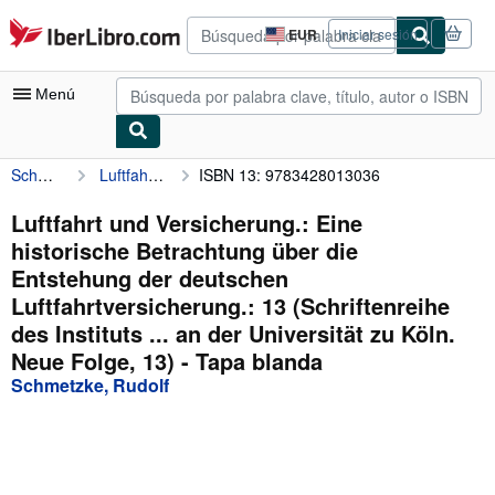
Pasar al contenido principal
IberLibro.com
EUR
Iniciar sesión
Preferencias
de
compra
Menú
del
sitio.
Schmetzke, Rudolf
Luftfahrt und Versicherung.: Eine historische Betrachtung über die Entstehung der deutschen Luftfahrtversicherung.: 13 (Schriftenreihe des Instituts ... an der Universität zu Köln. Neue Folge, 13)
ISBN 13: 9783428013036
Mi cuenta
Consultar mis pedidos
Luftfahrt und Versicherung.: Eine
historische Betrachtung über die
Búsqueda avanzada
Entstehung der deutschen
Colecciones
Luftfahrtversicherung.: 13 (Schriftenreihe
des Instituts ... an der Universität zu Köln.
Libros antiguos
Neue Folge, 13) - Tapa blanda
Arte y coleccionismo
Schmetzke, Rudolf
Vendedores
Comenzar a vender
Ayuda