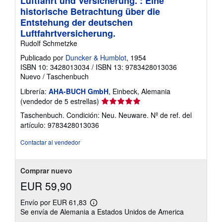
Luftfahrt und Versicherung. : Eine
l
historische Betrachtung über die
a
s
Entstehung der deutschen
t
Luftfahrtversicherung.
a
r
Rudolf Schmetzke
i
f
Publicado por
Duncker & Humblot
, 1954
a
ISBN 10: 3428013034
/
ISBN 13: 9783428013036
s
Nuevo
/
Taschenbuch
d
e
Librería:
AHA-BUCH GmbH
, Einbeck, Alemania
e
Calificación
(vendedor de 5 estrellas)
n
v
del
Taschenbuch. Condición: Neu. Neuware.
Nº de ref. del
í
vendedor:
o
artículo: 9783428013036
5
de
Contactar al vendedor
5
estrellas
Comprar nuevo
EUR 59,90
Envío por EUR 61,83
Más
Se envía de Alemania a Estados Unidos de America
información
sobre