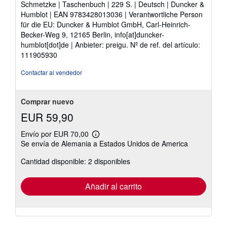
Schmetzke | Taschenbuch | 229 S. | Deutsch | Duncker &
5
Humblot | EAN 9783428013036 | Verantwortliche Person
estrellas
für die EU: Duncker & Humblot GmbH, Carl-Heinrich-
Becker-Weg 9, 12165 Berlin, info[at]duncker-
humblot[dot]de | Anbieter: preigu.
Nº de ref. del artículo:
111905930
Contactar al vendedor
Comprar nuevo
EUR 59,90
Envío por EUR 70,00
Más
Se envía de Alemania a Estados Unidos de America
información
sobre
Cantidad disponible: 2 disponibles
las
tarifas
de
envío
Añadir al carrito