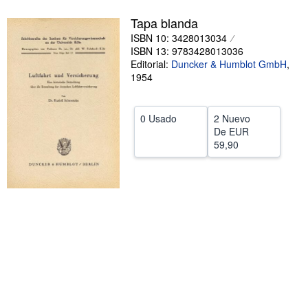
CERRAR
Tapa blanda
ISBN 10: 3428013034
ISBN 13: 9783428013036
Editorial:
Duncker & Humblot GmbH
,
1954
0 Usado
2 Nuevo
De
EUR
59,90