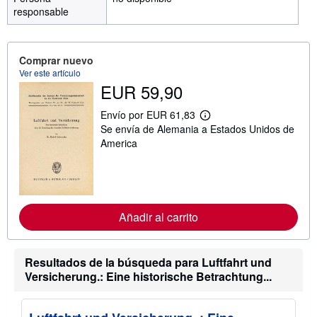
responsable
Comprar nuevo
Ver este artículo
EUR 59,90
Envío por EUR 61,83
M
Se envía de Alemania a Estados Unidos de
á
s
America
i
n
f
o
r
m
Añadir al carrito
a
c
i
ó
n
Resultados de la búsqueda para Luftfahrt und
s
Versicherung.: Eine historische Betrachtung...
o
b
r
e