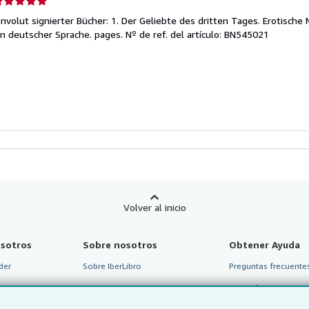
el
nvolut signierter Bücher: 1. Der Geliebte des dritten Tages. Erotische 
endedor:
In deutscher Sprache. pages.
Nº de ref. del artículo: BN545021
e
strellas
Volver al inicio
sotros
Sobre nosotros
Obtener Ayuda
der
Sobre IberLibro
Preguntas frecuentes
 programa de
Medios
Atención al Cliente