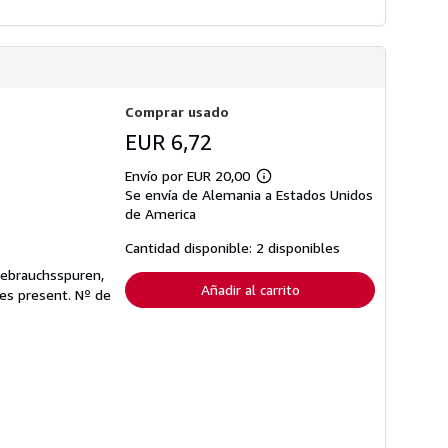
Comprar usado
EUR 6,72
Envío por EUR 20,00
Más
Se envía de Alemania a Estados Unidos
información
sobre
de America
las
tarifas
Cantidad disponible: 2 disponibles
de
envío
Gebrauchsspuren,
Añadir al carrito
ges present.
Nº de