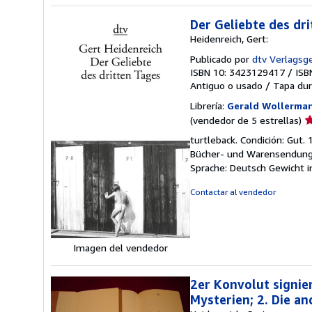
Der Geliebte des dr
Heidenreich, Gert:
Publicado por
dtv Verlagsg
ISBN 10: 3423129417
/
ISB
Antiguo o usado
/
Tapa dur
Librería:
Gerald Wollerma
Ca
(vendedor de 5 estrellas)
d
turtleback. Condición: Gut.
v
Bücher- und Warensendung m
5
Sprache: Deutsch Gewicht 
d
5
Contactar al vendedor
e
Imagen del vendedor
2er Konvolut signier
Mysterien; 2. Die a