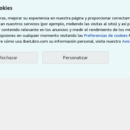
Empleo
vendedor
okies
Política de Privacidad
as, mejorar su experiencia en nuestra página y proporcionar correcta
Preferencias de cookies
n nuestros servicios (por ejemplo, midiendo las visitas al sitio) y así 
Aviso de cookies
 contenido relevante en los anuncios y medir el rendimiento de los mi
opciones en cualquier momento visitando las
Preferencias de cookies
Accesibilidad
e cómo usa IberLibro.com su información personal, visite nuestro
Avis
Personalizar
Rechazar
AbeBooks.de
AbeBooks.fr
AbeBooks.it
AbeBooks Aus/
BookFinder.com
Encuentre cualquier libro al mejor precio
eb, usted confirma que ha leído, entendido y acepta
los términos y condiciones g
96 - 2026 AbeBooks Inc. & AbeBooks Europe GmbH. Todos los derechos reserv