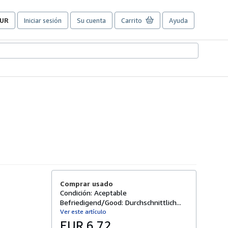
UR
Iniciar sesión
Su cuenta
Carrito
Ayuda
referencias
e
ompra
el
itio.
Comprar usado
Condición: Aceptable
Befriedigend/Good: Durchschnittlich...
Ver este artículo
EUR 6,72