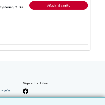
envío
Añadir al carrito
Mysterien; 2. Die
Siga a IberLibro
 y guías