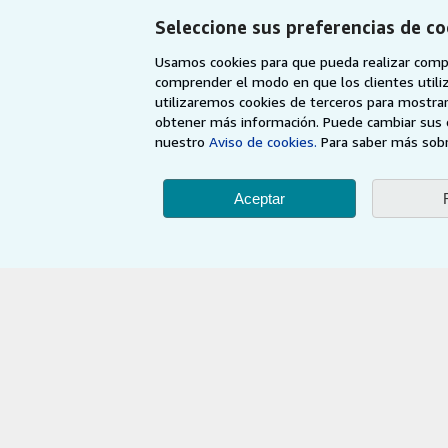
Mi cuenta
Recomiende un 
Seleccione sus preferencias de co
Mis pedidos
Usamos cookies para que pueda realizar compr
Ver carrito
comprender el modo en que los clientes utiliza
utilizaremos cookies de terceros para mostrar
obtener más información. Puede cambiar sus 
nuestro
Aviso de cookies.
Para saber más sobr
Aceptar
AbeBooks.com
AbeBooks.co.uk
Utilizando la página w
© 19