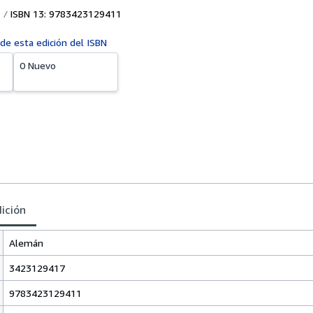
ISBN 13: 9783423129411
 de esta edición del ISBN
0 Nuevo
dición
Alemán
3423129417
9783423129411