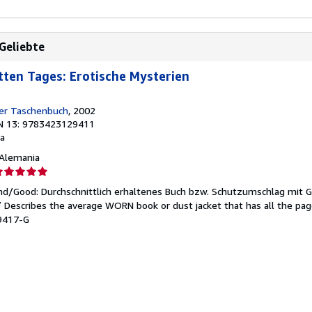
 Geliebte
itten Tages: Erotische Mysterien
er Taschenbuch
, 2002
N 13: 9783423129411
a
, Alemania
lificación
el
end/Good: Durchschnittlich erhaltenes Buch bzw. Schutzumschlag mit 
endedor:
 / Describes the average WORN book or dust jacket that has all the pa
29417-G
e
strellas