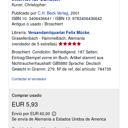
Kuner, Christopher:
Publicado por
C.H. Beck Verlag
, 2001
ISBN 10: 3406436641
/
ISBN 13: 9783406436642
Antiguo o usado
/
Broschiert
Librería:
Versandantiquariat Felix Mücke
,
Grasellenbach - Hammelbach, Alemania
Calificación
(vendedor de 5 estrellas)
del
Broschiert. Condición: Befriedigend. 187 Seiten;
vendedor:
Eintrag/Stempel vorne im Buch, Artikel stammt aus
5
Nichtraucherhaushalt! GB5880 Sprache: Deutsch
de
Gewicht in Gramm: 279.
Nº de ref. del artículo: 784735
5
estrellas
Contactar al vendedor
Comprar usado
EUR 5,93
Envío por EUR 60,00
Más
Se envía de Alemania a Estados Unidos de America
información
sobre