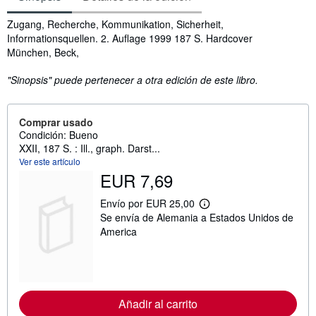
Sinopsis
Zugang, Recherche, Kommunikation, Sicherheit,
Informationsquellen. 2. Auflage 1999 187 S. Hardcover
München, Beck,
"Sinopsis" puede pertenecer a otra edición de este libro.
Comprar usado
Condición: Bueno
XXII, 187 S. : Ill., graph. Darst...
Ver este artículo
EUR 7,69
Envío por EUR 25,00
M
Se envía de Alemania a Estados Unidos de
á
s
America
i
n
f
o
r
m
Añadir al carrito
a
c