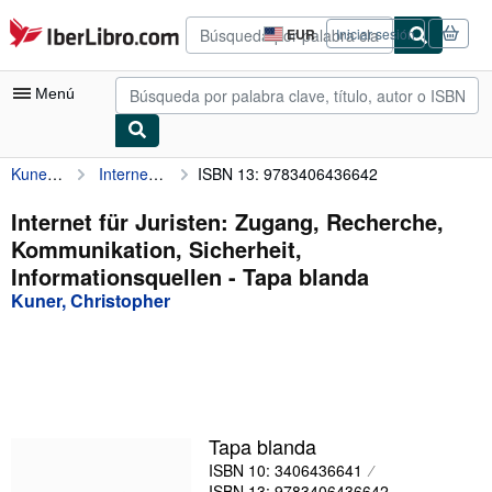
Pasar al contenido principal
IberLibro.com
EUR
Iniciar sesión
Preferencias
de
compra
Menú
del
sitio.
Kuner, Christopher
Internet für Juristen: Zugang, Recherche, Kommunikation, Sicherheit, Informationsquellen
ISBN 13: 9783406436642
Mi cuenta
Consultar mis pedidos
Internet für Juristen: Zugang, Recherche,
Kommunikation, Sicherheit,
Búsqueda avanzada
Informationsquellen - Tapa blanda
Colecciones
Kuner, Christopher
Libros antiguos
Arte y coleccionismo
Vendedores
Tapa blanda
Comenzar a vender
ISBN 10: 3406436641
Ayuda
ISBN 13: 9783406436642