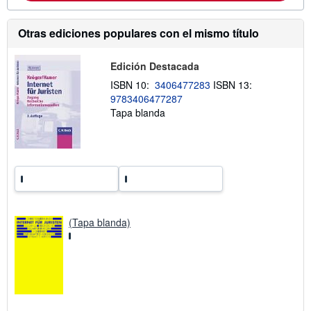
i
ó
n
Otras ediciones populares con el mismo título
s
o
b
Edición Destacada
r
e
ISBN 10:
3406477283
ISBN 13:
l
9783406477287
a
Tapa blanda
s
t
a
r
i
f
a
s
d
e
e
(Tapa blanda)
n
v
í
o