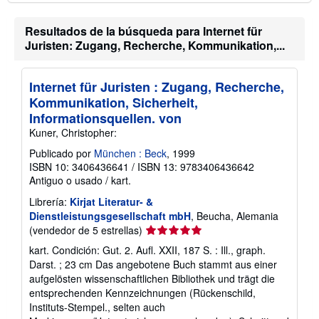
Resultados de la búsqueda para Internet für
Juristen: Zugang, Recherche, Kommunikation,...
Internet für Juristen : Zugang, Recherche,
Kommunikation, Sicherheit,
Informationsquellen. von
Kuner, Christopher:
Publicado por
München : Beck
, 1999
ISBN 10: 3406436641
/
ISBN 13: 9783406436642
Antiguo o usado
/
kart.
Librería:
Kirjat Literatur- &
Dienstleistungsgesellschaft mbH
, Beucha, Alemania
Calificación
(vendedor de 5 estrellas)
del
kart. Condición: Gut. 2. Aufl. XXII, 187 S. : Ill., graph.
vendedor:
Darst. ; 23 cm Das angebotene Buch stammt aus einer
5
aufgelösten wissenschaftlichen Bibliothek und trägt die
de
entsprechenden Kennzeichnungen (Rückenschild,
5
Instituts-Stempel., selten auch
estrellas