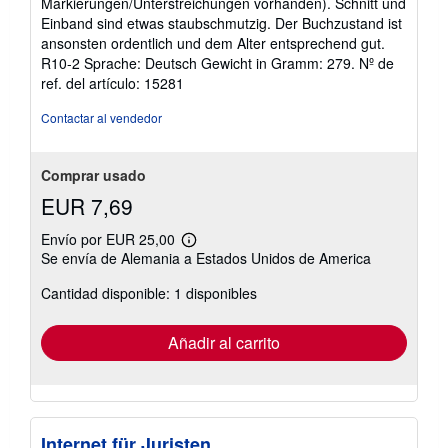
Markierungen/Unterstreichungen vorhanden). Schnitt und
Einband sind etwas staubschmutzig. Der Buchzustand ist
ansonsten ordentlich und dem Alter entsprechend gut.
R10-2 Sprache: Deutsch Gewicht in Gramm: 279.
Nº de
ref. del artículo: 15281
Contactar al vendedor
Comprar usado
EUR 7,69
Envío por EUR 25,00
Más
Se envía de Alemania a Estados Unidos de America
información
sobre
Cantidad disponible: 1 disponibles
las
tarifas
de
envío
Añadir al carrito
Internet für Juristen