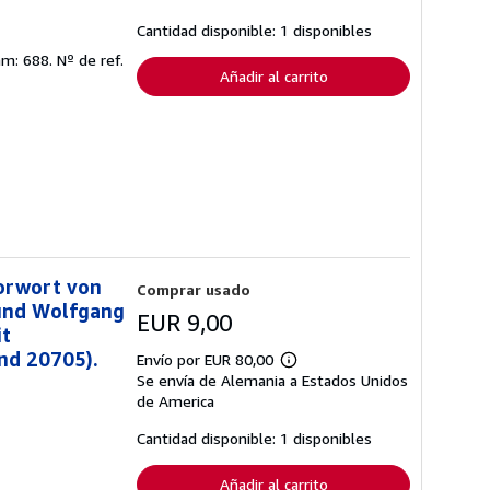
las
tarifas
Cantidad disponible: 1 disponibles
de
envío
mm: 688.
Nº de ref.
Añadir al carrito
orwort von
Comprar usado
 und Wolfgang
EUR 9,00
it
and 20705).
Envío por EUR 80,00
Más
Se envía de Alemania a Estados Unidos
información
sobre
de America
las
tarifas
Cantidad disponible: 1 disponibles
de
envío
Añadir al carrito