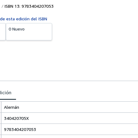
ISBN 13: 9783404207053
 de esta edición del ISBN
0 Nuevo
dición
Alemán
340420705X
9783404207053