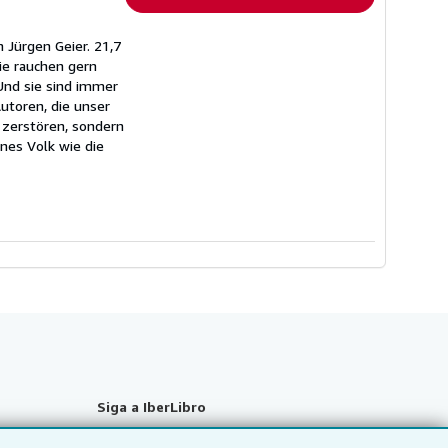
n Jürgen Geier. 21,7
ie rauchen gern
Und sie sind immer
utoren, die unser
u zerstören, sondern
nes Volk wie die
Siga a IberLibro
 y guías