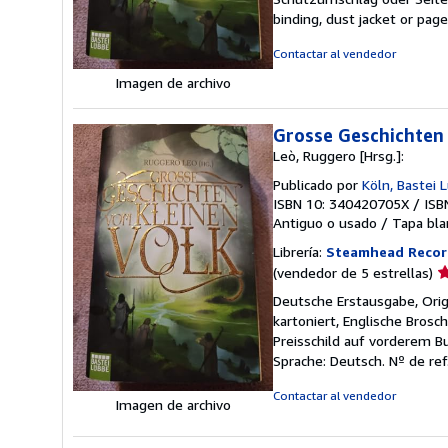
5
binding, dust jacket or pag
d
5
Contactar al vendedor
e
Imagen de archivo
Grosse Geschichten 
Leò, Ruggero [Hrsg.]:
Publicado por
Köln, Bastei 
ISBN 10: 340420705X
/
ISB
Antiguo o usado
/
Tapa bla
Librería:
Steamhead Recor
Ca
(vendedor de 5 estrellas)
d
Deutsche Erstausgabe, Origi
v
kartoniert, Englische Bros
5
Preisschild auf vorderem B
d
Sprache: Deutsch.
Nº de ref
5
e
Contactar al vendedor
Imagen de archivo