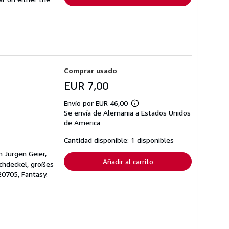
Comprar usado
EUR 7,00
Envío por EUR 46,00
Más
Se envía de Alemania a Estados Unidos
información
sobre
de America
las
tarifas
Cantidad disponible: 1 disponibles
de
envío
n Jürgen Geier,
Añadir al carrito
uchdeckel, großes
20705, Fantasy.