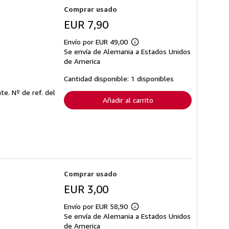
Comprar usado
EUR 7,90
Envío por EUR 49,00
Más
Se envía de Alemania a Estados Unidos
información
sobre
de America
las
tarifas
Cantidad disponible: 1 disponibles
de
envío
nte.
Nº de ref. del
Añadir al carrito
Comprar usado
EUR 3,00
Envío por EUR 58,90
Más
Se envía de Alemania a Estados Unidos
información
sobre
de America