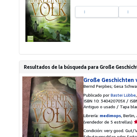
Resultados de la búsqueda para Große Geschich
Große Geschichten 
Bernd Perplies; Gesa Schwa
Publicado por
Bastei Lübbe
ISBN 10: 340420705X
/
ISB
Antiguo o usado
/
Tapa bla
Librería:
medimops
, Berlin
Ca
(vendedor de 5 estrellas)
d
Condición: very good. Gut
v
Schutzumschlag oder Seiten