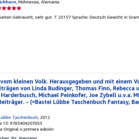
ichhorn
, Möhnesee, Alemania
lificación
el
2 Seiten Gebraucht, sehr gut. T 25157 Sprache: Deutsch Gewicht in Gra
endedor:
e
strellas
 vom kleinen Volk. Herausgegeben und mit einem V
eiträgen von Linda Budinger, Thomas Finn, Rebecca
Harderbusch, Michael Peinkofer, Joe Zybell u.v.a. M
Beiträger. - (=Bastei Lübbe Taschenbuch Fantasy, B
i Lübbe Taschenbuch
, 2012
N 13: 9783404207053
a
Original o primera edición
chen, BY, Alemania