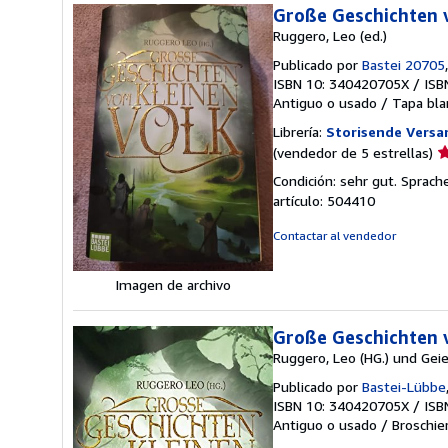
Große Geschichten 
Ruggero, Leo (ed.)
Publicado por
Bastei 20705
ISBN 10: 340420705X
/
ISB
Antiguo o usado
/
Tapa bla
Librería:
Storisende Vers
Ca
(vendedor de 5 estrellas)
d
Condición: sehr gut. Sprac
v
artículo: 504410
5
d
Contactar al vendedor
5
e
Imagen de archivo
Große Geschichten 
Ruggero, Leo (HG.) und Geier 
Publicado por
Bastei-Lübbe
ISBN 10: 340420705X
/
ISB
Antiguo o usado
/
Broschie