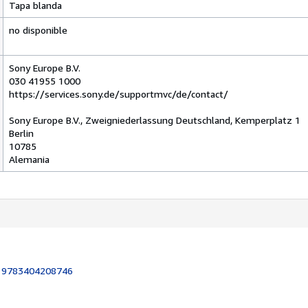
Tapa blanda
no disponible
Sony Europe B.V.
030 41955 1000
https://services.sony.de/supportmvc/de/contact/
Sony Europe B.V., Zweigniederlassung Deutschland, Kemperplatz 1
Berlin
10785
Alemania
:
9783404208746