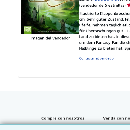
Ca
(vendedor de 5 estrellas)
d
Illustrierte Klappenbroschu
v
cm. Sehr guter Zustand. Fr
5
Pfeife, nehmen täglich etl
d
für Überraschungen gut. . 
5
Land zu bieten hat. In die
Imagen del vendedor
e
um dem Fantasy-Fan die cha
Halblinge zu bieten hat. S
Contactar al vendedor
Compre con nosotros
Venda con no
Búsqueda avanzada
Comenzar a ven