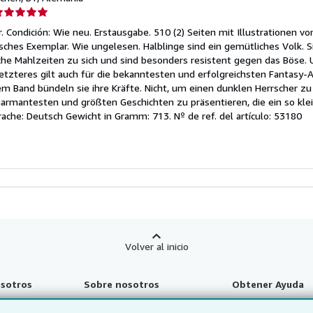
lificación
el
r. Condición: Wie neu. Erstausgabe. 510 (2) Seiten mit Illustrationen vo
endedor:
isches Exemplar. Wie ungelesen. Halblinge sind ein gemütliches Volk. S
iche Mahlzeiten zu sich und sind besonders resistent gegen das Böse. 
e
Letzteres gilt auch für die bekanntesten und erfolgreichsten Fantasy-A
sem Band bündeln sie ihre Kräfte. Nicht, um einen dunklen Herrscher z
strellas
rmantesten und größten Geschichten zu präsentieren, die ein so klei
prache: Deutsch Gewicht in Gramm: 713.
Nº de ref. del artículo: 53180
Volver al inicio
sotros
Sobre nosotros
Obtener Ayuda
der
Sobre IberLibro
Preguntas frecuentes