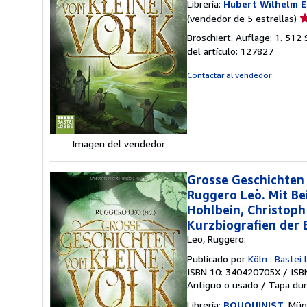
Librería:
Hubert Wilhelm E
Ca
(vendedor de 5 estrellas)
d
Broschiert. Auflage: 1. 51
v
del artículo: 127827
5
d
Contactar al vendedor
5
e
Imagen del vendedor
Grosse Geschichten
Ruggero Leò. Mit B
Hohlbein, Christoph 
Kurzbiografien der 
Leo, Ruggero:
Publicado por
Köln : Baste
ISBN 10: 340420705X
/
ISB
Antiguo o usado
/
Tapa dur
Librería:
BOUQUINIST
, Mün