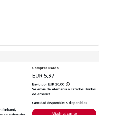
Comprar usado
EUR 5,37
Envío por EUR 20,00
Más
Se envía de Alemania a Estados Unidos
información
sobre
de America
las
tarifas
Cantidad disponible: 3 disponibles
de
envío
n Einband,
Añadir al carrito
r on either the