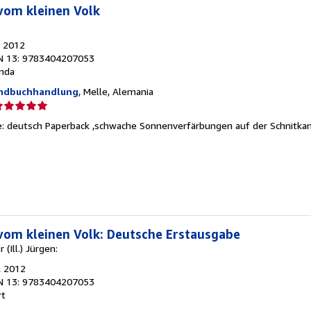
vom kleinen Volk
, 2012
N 13: 9783404207053
nda
andbuchhandlung
, Melle, Alemania
lificación
el
he: deutsch Paperback ,schwache Sonnenverfärbungen auf der Schnitka
endedor:
e
strellas
vom kleinen Volk: Deutsche Erstausgabe
(Ill.) Jürgen:
, 2012
N 13: 9783404207053
rt