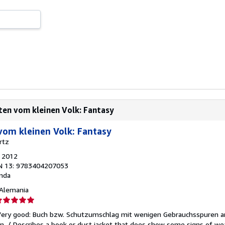
ten vom kleinen Volk: Fantasy
vom kleinen Volk: Fantasy
rtz
, 2012
N 13: 9783404207053
nda
, Alemania
lificación
el
/Very good: Buch bzw. Schutzumschlag mit wenigen Gebrauchsspuren a
endedor:
. / Describes a book or dust jacket that does show some signs of wea