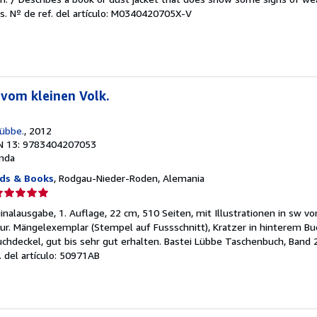
es.
Nº de ref. del artículo: M0340420705X-V
e
strellas
vom kleinen Volk.
Lübbe.
, 2012
N 13: 9783404207053
nda
ds & Books
, Rodgau-Nieder-Roden, Alemania
lificación
el
nalausgabe, 1. Auflage, 22 cm, 510 Seiten, mit Illustrationen in sw vo
endedor:
chur. Mängelexemplar (Stempel auf Fussschnitt), Kratzer in hinterem B
uchdeckel, gut bis sehr gut erhalten. Bastei Lübbe Taschenbuch, Band 
e
. del artículo: 50971AB
strellas