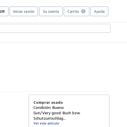
UR
Iniciar sesión
Su cuenta
Carrito
Ayuda
referencias
e
ompra
el
itio.
Comprar usado
Condición: Bueno
Gut/Very good: Buch bzw.
Schutzumschlag...
Ver este artículo