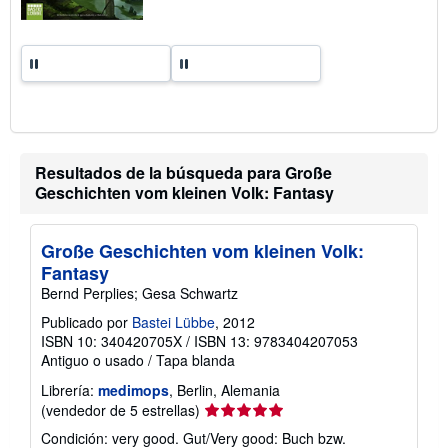
f
a
s
d
e
e
n
v
í
o
Resultados de la búsqueda para Große
Geschichten vom kleinen Volk: Fantasy
Große Geschichten vom kleinen Volk:
Fantasy
Bernd Perplies; Gesa Schwartz
Publicado por
Bastei Lübbe
, 2012
ISBN 10: 340420705X
/
ISBN 13: 9783404207053
Antiguo o usado
/
Tapa blanda
Librería:
medimops
, Berlin, Alemania
Calificación
(vendedor de 5 estrellas)
del
Condición: very good. Gut/Very good: Buch bzw.