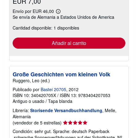
EUR 7,00
Envío por EUR 46,00
Más
Se envía de Alemania a Estados Unidos de America
información
sobre
Cantidad disponible: 1 disponibles
las
tarifas
de
envío
Añadir al carrito
Große Geschichten vom kleinen Volk
Ruggero, Leo (ed.)
Publicado por
Bastei 20705
, 2012
ISBN 10: 340420705X
/
ISBN 13: 9783404207053
Antiguo o usado
/
Tapa blanda
Librería:
Storisende Versandbuchhandlung
, Melle,
Alemania
Calificación
(vendedor de 5 estrellas)
del
Condición: sehr gut. Sprache: deutsch Paperback
vendedor:
,schwache Sonnenverfärbungen auf der Schnitkante.
Nº