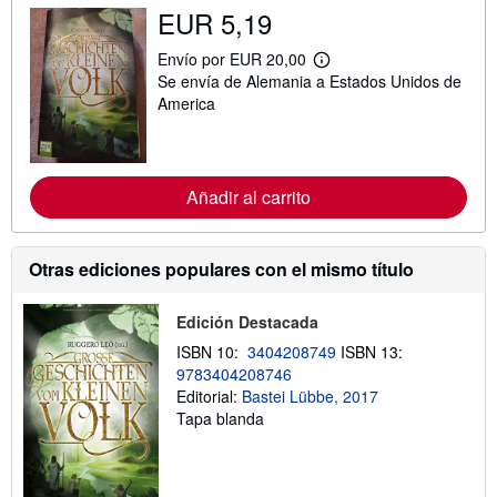
EUR 5,19
Envío por EUR 20,00
M
Se envía de Alemania a Estados Unidos de
á
s
America
i
n
f
o
r
Añadir al carrito
m
a
c
i
Otras ediciones populares con el mismo título
ó
n
s
o
Edición Destacada
b
ISBN 10:
3404208749
ISBN 13:
r
e
9783404208746
l
Editorial:
Bastei Lübbe, 2017
a
Tapa blanda
s
t
a
r
i