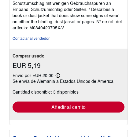
vendedor:
Schutzumschlag mit wenigen Gebrauchsspuren an
5
Einband, Schutzumschlag oder Seiten. / Describes a
de
book or dust jacket that does show some signs of wear
5
on either the binding, dust jacket or pages.
Nº de ref. del
estrellas
artículo: M0340420705X-V
Contactar al vendedor
Comprar usado
EUR 5,19
Envío por EUR 20,00
Más
Se envía de Alemania a Estados Unidos de America
información
sobre
Cantidad disponible: 3 disponibles
las
tarifas
de
envío
Añadir al carrito