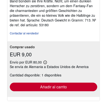
Band bündeln sie ihre Kräfte. Nicht, um einen dunklen
Herrscher zu zerstören, sondern um dem Fantasy-Fan
die charmantesten und größten Geschichten zu
präsentieren, die ein so kleines Volk wie die Halblinge zu
bieten hat. Sprache: Deutsch Gewicht in Gramm: 713.
Nº
de ref. del artículo: 53180
Contactar al vendedor
Comprar usado
EUR 9,00
Envío por EUR 80,00
Más
Se envía de Alemania a Estados Unidos de America
información
sobre
Cantidad disponible: 1 disponibles
las
tarifas
de
envío
Añadir al carrito