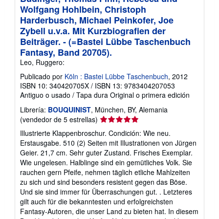
Wolfgang Hohlbein, Christoph
Harderbusch, Michael Peinkofer, Joe
Zybell u.v.a. Mit Kurzbiografien der
Beiträger. - (=Bastei Lübbe Taschenbuch
Fantasy, Band 20705).
Leo, Ruggero:
Publicado por
Köln : Bastei Lübbe Taschenbuch
, 2012
ISBN 10: 340420705X
/
ISBN 13: 9783404207053
Antiguo o usado
/
Tapa dura
Original o primera edición
Librería:
BOUQUINIST
, München, BY, Alemania
Calificación
(vendedor de 5 estrellas)
del
Illustrierte Klappenbroschur. Condición: Wie neu.
vendedor:
Erstausgabe. 510 (2) Seiten mit Illustrationen von Jürgen
5
Geier. 21,7 cm. Sehr guter Zustand. Frisches Exemplar.
de
Wie ungelesen. Halblinge sind ein gemütliches Volk. Sie
5
rauchen gern Pfeife, nehmen täglich etliche Mahlzeiten
estrellas
zu sich und sind besonders resistent gegen das Böse.
Und sie sind immer für Überraschungen gut. . Letzteres
gilt auch für die bekanntesten und erfolgreichsten
Fantasy-Autoren, die unser Land zu bieten hat. In diesem