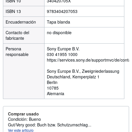
ISBN 10
340420705X
ISBN 13
9783404207053
Encuadernación
Tapa blanda
Contacto del
no disponible
fabricante
Persona
Sony Europe B.V.
responsable
030 41955 1000
https://services.sony.de/supportmvc/de/contac
Sony Europe B.V., Zweigniederlassung
Deutschland, Kemperplatz 1
Berlin
10785
Alemania
Comprar usado
Condición: Bueno
Gut/Very good: Buch bzw. Schutzumschlag...
Ver este artículo