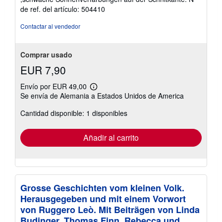
5
de ref. del artículo: 504410
de
5
Contactar al vendedor
estrellas
Comprar usado
EUR 7,90
Envío por EUR 49,00
Más
Se envía de Alemania a Estados Unidos de America
información
sobre
Cantidad disponible: 1 disponibles
las
tarifas
de
envío
Añadir al carrito
Grosse Geschichten vom kleinen Volk.
Herausgegeben und mit einem Vorwort
von Ruggero Leò. Mit Beiträgen von Linda
Budinger, Thomas Finn, Rebecca und