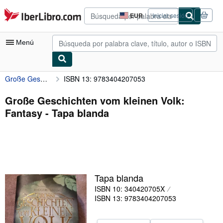
Pasar al contenido principal
IberLibro.com
EUR
Iniciar sesión
Preferencias
de
compra
Menú
del
sitio.
Große Geschichten vom kleinen Volk: Fantasy
ISBN 13: 9783404207053
Mi cuenta
Consultar mis pedidos
Große Geschichten vom kleinen Volk:
Fantasy - Tapa blanda
Búsqueda avanzada
Colecciones
Libros antiguos
Arte y coleccionismo
Tapa blanda
Vendedores
ISBN 10: 340420705X
ISBN 13: 9783404207053
Comenzar a vender
Ayuda