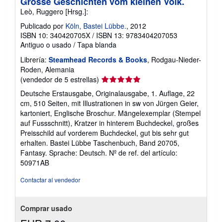
Grosse Geschichten vom kleinen Volk.
Leò, Ruggero [Hrsg.]:
Publicado por
Köln, Bastei Lübbe.
, 2012
ISBN 10: 340420705X
/
ISBN 13: 9783404207053
Antiguo o usado
/
Tapa blanda
Librería:
Steamhead Records & Books
, Rodgau-Nieder-
Roden, Alemania
Calificación
(vendedor de 5 estrellas)
del
Deutsche Erstausgabe, Originalausgabe, 1. Auflage, 22
vendedor:
cm, 510 Seiten, mit Illustrationen in sw von Jürgen Geier,
5
kartoniert, Englische Broschur. Mängelexemplar (Stempel
de
auf Fussschnitt), Kratzer in hinterem Buchdeckel, großes
5
Preisschild auf vorderem Buchdeckel, gut bis sehr gut
estrellas
erhalten. Bastei Lübbe Taschenbuch, Band 20705,
Fantasy. Sprache: Deutsch.
Nº de ref. del artículo:
50971AB
Contactar al vendedor
Comprar usado