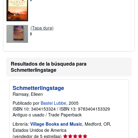
í
o
(Tapa dura)
Resultados de la búsqueda para
Schmetterlingstage
Schmetterlingstage
Ramsay, Eileen
Publicado por
Bastei Lubbe
, 2005
ISBN 10: 3404153324
/
ISBN 13: 9783404153329
Antiguo o usado
/
Trade Paperback
Librería:
Village Books and Music
, Medford, OR,
Estados Unidos de America
Calificación
(vendedor de 5 estrellas)