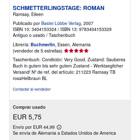
SCHMETTERLINGSTAGE: ROMAN
Ramsay, Eileen
Publicado por
Bastei Lübbe Verlag
, 2007
ISBN 10: 3404153324
/
ISBN 13: 9783404153329
Antiguo o usado
/
Taschenbuch
Librería:
Buchmerlin
, Essen, Alemania
Calificación
(vendedor de 5 estrellas)
del
Taschenbuch. Condición: Very Good. Zustand: Sauberes
vendedor:
Buch in gutem bis sehr gutem Zustand - Werktaeglicher
5
Versand!
Nº de ref. del artículo: 211223 Ramsay TB
de
rosaHellbraun BL
5
estrellas
Contactar al vendedor
Comprar usado
EUR 5,75
Envío por EUR 44,99
Más
Se envía de Alemania a Estados Unidos de America
información
sobre