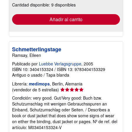
Cantidad disponible: 9 disponibles
las
tarifas
de
envío
Añadir al carrito
Schmetterlingstage
Ramsay, Eileen
Publicado por
Luebbe Verlagsgruppe
, 2005
ISBN 10: 3404153324
/
ISBN 13: 9783404153329
Antiguo o usado
/
Tapa blanda
Librería:
medimops
, Berlin, Alemania
Calificación
(vendedor de 5 estrellas)
del
Condición: very good. Gut/Very good: Buch bzw.
vendedor:
Schutzumschlag mit wenigen Gebrauchsspuren an
5
Einband, Schutzumschlag oder Seiten. / Describes a
de
book or dust jacket that does show some signs of wear
5
on either the binding, dust jacket or pages.
Nº de ref. del
estrellas
artículo: M03404153324-V