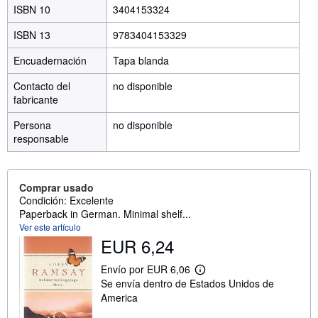
ISBN 10
3404153324
ISBN 13
9783404153329
Encuadernación
Tapa blanda
Contacto del
no disponible
fabricante
Persona
no disponible
responsable
Comprar usado
Condición: Excelente
Paperback in German. Minimal shelf...
Ver este artículo
EUR 6,24
Envío por EUR 6,06
M
Se envía dentro de Estados Unidos de
á
s
America
i
n