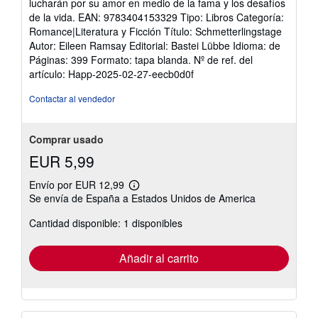
lucharán por su amor en medio de la fama y los desafíos
de la vida. EAN: 9783404153329 Tipo: Libros Categoría:
Romance|Literatura y Ficción Título: Schmetterlingstage
Autor: Eileen Ramsay Editorial: Bastei Lübbe Idioma: de
Páginas: 399 Formato: tapa blanda.
Nº de ref. del
artículo: Happ-2025-02-27-eecb0d0f
Contactar al vendedor
Comprar usado
EUR 5,99
Envío por EUR 12,99
Más
Se envía de España a Estados Unidos de America
información
sobre
Cantidad disponible: 1 disponibles
las
tarifas
de
envío
Añadir al carrito