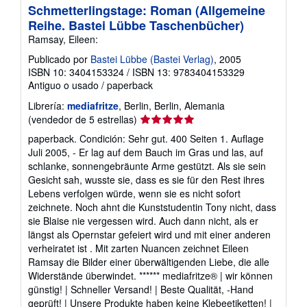
Schmetterlingstage: Roman (Allgemeine
Reihe. Bastei Lübbe Taschenbücher)
Ramsay, Eileen:
Publicado por
Bastei Lübbe (Bastei Verlag)
, 2005
ISBN 10: 3404153324
/
ISBN 13: 9783404153329
Antiguo o usado
/
paperback
Librería:
mediafritze
, Berlin, Berlin, Alemania
Calificación
(vendedor de 5 estrellas)
del
paperback. Condición: Sehr gut. 400 Seiten 1. Auflage
vendedor:
Juli 2005, - Er lag auf dem Bauch im Gras und las, auf
5
schlanke, sonnengebräunte Arme gestützt. Als sie sein
de
Gesicht sah, wusste sie, dass es sie für den Rest ihres
5
Lebens verfolgen würde, wenn sie es nicht sofort
estrellas
zeichnete. Noch ahnt die Kunststudentin Tony nicht, dass
sie Blaise nie vergessen wird. Auch dann nicht, als er
längst als Opernstar gefeiert wird und mit einer anderen
verheiratet ist . Mit zarten Nuancen zeichnet Eileen
Ramsay die Bilder einer überwältigenden Liebe, die alle
Widerstände überwindet. ****** mediafritze® | wir können
günstig! | Schneller Versand! | Beste Qualität, -Hand
geprüft! | Unsere Produkte haben keine Klebeetiketten! |