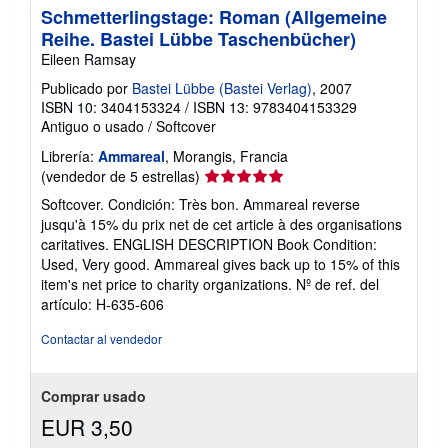
Schmetterlingstage: Roman (Allgemeine
Reihe. Bastei Lübbe Taschenbücher)
Eileen Ramsay
Publicado por
Bastei Lübbe (Bastei Verlag)
, 2007
ISBN 10: 3404153324
/
ISBN 13: 9783404153329
Antiguo o usado
/
Softcover
Librería:
Ammareal
, Morangis, Francia
Calificación
(vendedor de 5 estrellas)
del
Softcover. Condición: Très bon. Ammareal reverse
vendedor:
jusqu'à 15% du prix net de cet article à des organisations
5
caritatives. ENGLISH DESCRIPTION Book Condition:
de
Used, Very good. Ammareal gives back up to 15% of this
5
item's net price to charity organizations.
Nº de ref. del
estrellas
artículo: H-635-606
Contactar al vendedor
Comprar usado
EUR 3,50