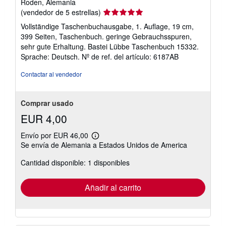
Roden, Alemania
Calificación
(vendedor de 5 estrellas)
del
Vollständige Taschenbuchausgabe, 1. Auflage, 19 cm,
vendedor:
399 Seiten, Taschenbuch. geringe Gebrauchsspuren,
5
sehr gute Erhaltung. Bastei Lübbe Taschenbuch 15332.
de
Sprache: Deutsch.
Nº de ref. del artículo: 6187AB
5
estrellas
Contactar al vendedor
Comprar usado
EUR 4,00
Envío por EUR 46,00
Más
Se envía de Alemania a Estados Unidos de America
información
sobre
Cantidad disponible: 1 disponibles
las
tarifas
de
envío
Añadir al carrito