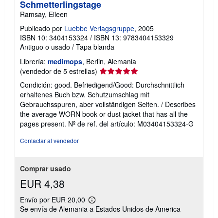
Schmetterlingstage
Ramsay, Eileen
Publicado por
Luebbe Verlagsgruppe
, 2005
ISBN 10: 3404153324
/
ISBN 13: 9783404153329
Antiguo o usado
/
Tapa blanda
Librería:
medimops
, Berlin, Alemania
Calificación
(vendedor de 5 estrellas)
del
Condición: good. Befriedigend/Good: Durchschnittlich
vendedor:
erhaltenes Buch bzw. Schutzumschlag mit
5
Gebrauchsspuren, aber vollständigen Seiten. / Describes
de
the average WORN book or dust jacket that has all the
5
pages present.
Nº de ref. del artículo: M03404153324-G
estrellas
Contactar al vendedor
Comprar usado
EUR 4,38
Envío por EUR 20,00
Más
Se envía de Alemania a Estados Unidos de America
información
sobre