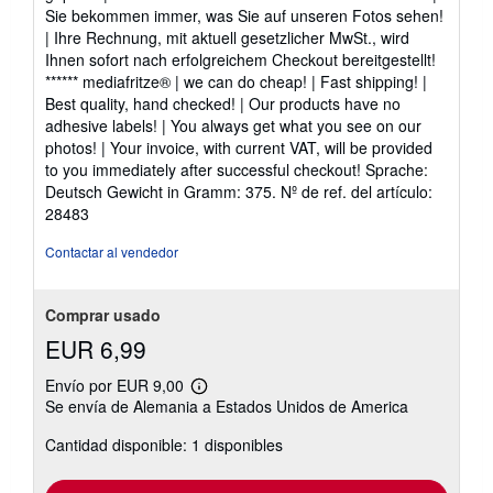
Sie bekommen immer, was Sie auf unseren Fotos sehen!
| Ihre Rechnung, mit aktuell gesetzlicher MwSt., wird
Ihnen sofort nach erfolgreichem Checkout bereitgestellt!
****** mediafritze® | we can do cheap! | Fast shipping! |
Best quality, hand checked! | Our products have no
adhesive labels! | You always get what you see on our
photos! | Your invoice, with current VAT, will be provided
to you immediately after successful checkout! Sprache:
Deutsch Gewicht in Gramm: 375.
Nº de ref. del artículo:
28483
Contactar al vendedor
Comprar usado
EUR 6,99
Envío por EUR 9,00
Más
Se envía de Alemania a Estados Unidos de America
información
sobre
Cantidad disponible: 1 disponibles
las
tarifas
de
envío