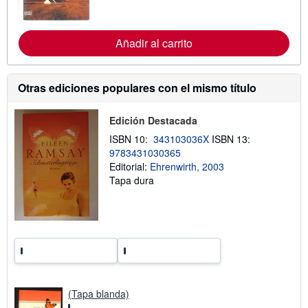
f
o
r
Añadir al carrito
m
a
c
i
ó
Otras ediciones populares con el mismo título
n
s
o
Edición Destacada
b
r
ISBN 10:
343103036X
ISBN 13:
e
9783431030365
l
a
Editorial:
Ehrenwirth, 2003
s
Tapa dura
t
a
r
i
f
a
s
d
e
e
n
(Tapa blanda)
v