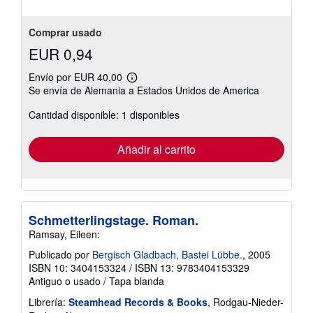
Comprar usado
EUR 0,94
Envío por EUR 40,00
Más
Se envía de Alemania a Estados Unidos de America
información
sobre
Cantidad disponible: 1 disponibles
las
tarifas
de
envío
Añadir al carrito
Schmetterlingstage. Roman.
Ramsay, Eileen:
Publicado por
Bergisch Gladbach, Bastei Lübbe.
, 2005
ISBN 10: 3404153324
/
ISBN 13: 9783404153329
Antiguo o usado
/
Tapa blanda
Librería:
Steamhead Records & Books
, Rodgau-Nieder-