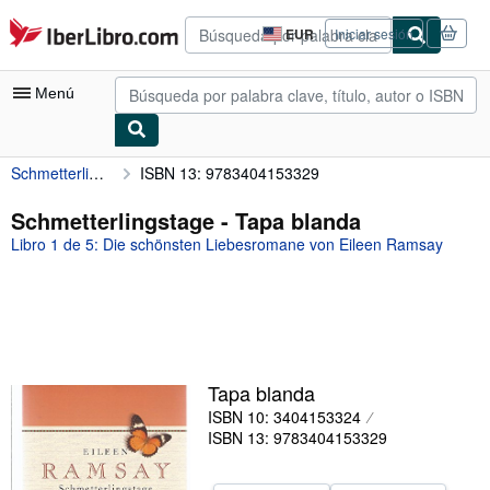
Pasar al contenido principal
IberLibro.com
EUR
Iniciar sesión
Preferencias
de
compra
Menú
del
sitio.
Schmetterlingstage
ISBN 13: 9783404153329
Mi cuenta
Consultar mis pedidos
Schmetterlingstage - Tapa blanda
Libro 1 de 5: Die schönsten Liebesromane von Eileen Ramsay
Búsqueda avanzada
Colecciones
Libros antiguos
Arte y coleccionismo
Tapa blanda
Vendedores
ISBN 10: 3404153324
ISBN 13: 9783404153329
Comenzar a vender
Ayuda