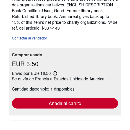
de
des organisations caritatives. ENGLISH DESCRIPTION
5
Book Condition: Used, Good. Former library book.
estrellas
Refurbished library book. Ammareal gives back up to
15% of this item's net price to charity organizations.
Nº de
ref. del artículo: I-337-143
Contactar al vendedor
Comprar usado
EUR 3,50
Envío por EUR 16,50
Más
Se envía de Francia a Estados Unidos de America
información
sobre
Cantidad disponible: 1 disponibles
las
tarifas
de
envío
Añadir al carrito