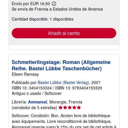
Envío por EUR 16,50
Más
Se envía de Francia a Estados Unidos de America
información
sobre
Cantidad disponible: 1 disponibles
las
tarifas
de
envío
Añadir al carrito
Schmetterlingstage: Roman (Allgemeine
Reihe. Bastei Lübbe Taschenbücher)
Eileen Ramsay
Publicado por
Bastei Lübbe (Bastei Verlag)
, 2007
ISBN 10: 3404153324
/
ISBN 13: 9783404153329
Antiguo o usado
/
Softcover
Librería:
Ammareal
, Morangis, Francia
Calificación
(vendedor de 5 estrellas)
del
Softcover. Condición: Bon. Ancien livre de bibliothèque
vendedor:
avec équipements. Livre reconditionné de bibliothèque.
5
Ammareal reverse jusqu'à 15% du prix net de cet article à