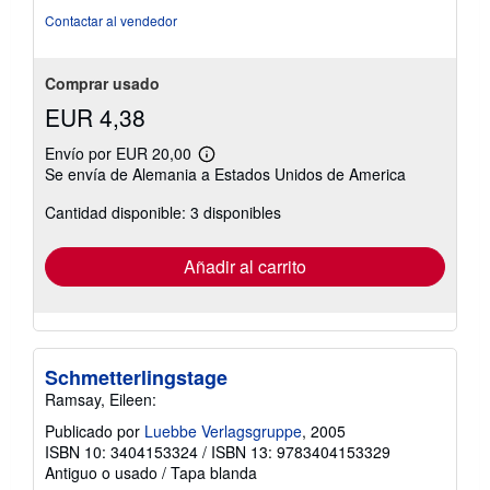
Contactar al vendedor
Comprar usado
EUR 4,38
Envío por EUR 20,00
Más
Se envía de Alemania a Estados Unidos de America
información
sobre
Cantidad disponible: 3 disponibles
las
tarifas
de
envío
Añadir al carrito
Schmetterlingstage
Ramsay, Eileen:
Publicado por
Luebbe Verlagsgruppe
, 2005
ISBN 10: 3404153324
/
ISBN 13: 9783404153329
Antiguo o usado
/
Tapa blanda