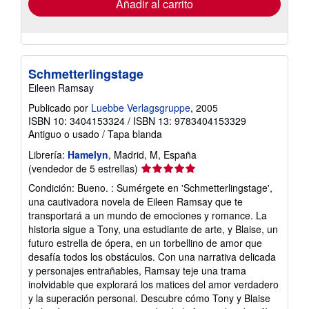
Añadir al carrito
Schmetterlingstage
Eileen Ramsay
Publicado por
Luebbe Verlagsgruppe
, 2005
ISBN 10: 3404153324
/
ISBN 13: 9783404153329
Antiguo o usado
/
Tapa blanda
Librería:
Hamelyn
, Madrid, M, España
Calificación
(vendedor de 5 estrellas)
del
Condición: Bueno. : Sumérgete en 'Schmetterlingstage',
vendedor:
una cautivadora novela de Eileen Ramsay que te
5
transportará a un mundo de emociones y romance. La
de
historia sigue a Tony, una estudiante de arte, y Blaise, un
5
futuro estrella de ópera, en un torbellino de amor que
estrellas
desafía todos los obstáculos. Con una narrativa delicada
y personajes entrañables, Ramsay teje una trama
inolvidable que explorará los matices del amor verdadero
y la superación personal. Descubre cómo Tony y Blaise