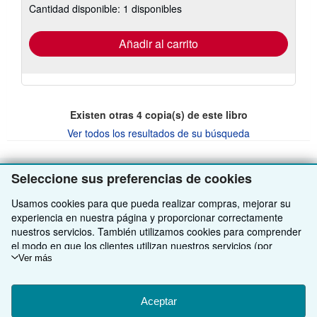
Cantidad disponible: 1 disponibles
las
tarifas
de
envío
Añadir al carrito
Existen otras
4
copia(s) de este libro
Ver todos los resultados de su búsqueda
Seleccione sus preferencias de cookies
VOLVER AL INICIO
Usamos cookies para que pueda realizar compras, mejorar su
experiencia en nuestra página y proporcionar correctamente
Compre con nosotros
nuestros servicios. También utilizamos cookies para comprender
el modo en que los clientes utilizan nuestros servicios (por
Venda con nosotros
Búsqueda avanzada
ejemplo, midiendo las visitas al sitio) y así poder realizar mejoras.
Ver más
Si está de acuerdo, también utilizaremos cookies de terceros
Sobre nosotros
Colecciones
Comenzar a vender
para mostrar contenido relevante en los anuncios y medir el
rendimiento de los mismos. Elija Rechazar si noestá de acuerdo
Aceptar
Obtener Ayuda
Mi cuenta
Únase a nuestro programa de afiliados
Sobre IberLibro
o Personalizar para obtener más información. Puede cambiar sus