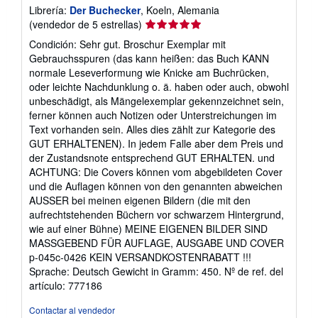
Librería:
Der Buchecker
, Koeln, Alemania
Calificación
(vendedor de 5 estrellas)
del
Condición: Sehr gut. Broschur Exemplar mit
vendedor:
Gebrauchsspuren (das kann heißen: das Buch KANN
5
normale Leseverformung wie Knicke am Buchrücken,
de
oder leichte Nachdunklung o. ä. haben oder auch, obwohl
5
unbeschädigt, als Mängelexemplar gekennzeichnet sein,
estrellas
ferner können auch Notizen oder Unterstreichungen im
Text vorhanden sein. Alles dies zählt zur Kategorie des
GUT ERHALTENEN). In jedem Falle aber dem Preis und
der Zustandsnote entsprechend GUT ERHALTEN. und
ACHTUNG: Die Covers können vom abgebildeten Cover
und die Auflagen können von den genannten abweichen
AUSSER bei meinen eigenen Bildern (die mit den
aufrechtstehenden Büchern vor schwarzem Hintergrund,
wie auf einer Bühne) MEINE EIGENEN BILDER SIND
MASSGEBEND FÜR AUFLAGE, AUSGABE UND COVER
p-045c-0426 KEIN VERSANDKOSTENRABATT !!!
Sprache: Deutsch Gewicht in Gramm: 450.
Nº de ref. del
artículo: 777186
Contactar al vendedor