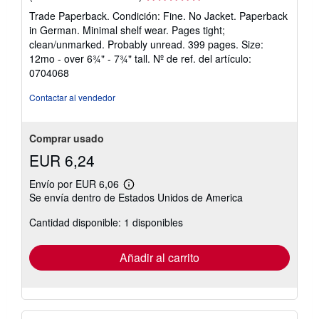
del
Trade Paperback. Condición: Fine. No Jacket. Paperback
vendedor:
in German. Minimal shelf wear. Pages tight;
5
clean/unmarked. Probably unread. 399 pages. Size:
de
12mo - over 6¾" - 7¾" tall.
Nº de ref. del artículo:
5
0704068
estrellas
Contactar al vendedor
Comprar usado
EUR 6,24
Envío por EUR 6,06
Más
Se envía dentro de Estados Unidos de America
información
sobre
Cantidad disponible: 1 disponibles
las
tarifas
de
envío
Añadir al carrito