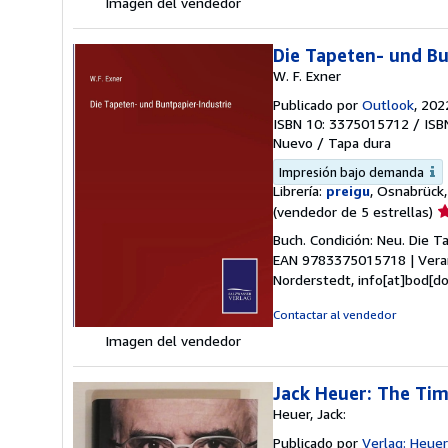
Imagen del vendedor
Die Tapeten- und Bu
W. F. Exner
Publicado por
Outlook
, 202
ISBN 10: 3375015712
/
ISB
Nuevo
/
Tapa dura
Impresión bajo demanda
Librería:
preigu
, Osnabrück
Ca
(vendedor de 5 estrellas)
d
Buch. Condición: Neu. Die Ta
v
EAN 9783375015718 | Veran
5
Norderstedt, info[at]bod[d
d
5
Contactar al vendedor
e
Imagen del vendedor
Jack Heuer: The Tim
Heuer, Jack:
Publicado por
Verlag: Heuer