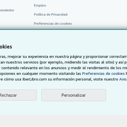
Empleo
vendedor
Política de Privacidad
Preferencias de cookies
Aviso de cookies
Accesibilidad
okies
as, mejorar su experiencia en nuestra página y proporcionar correcta
n nuestros servicios (por ejemplo, midiendo las visitas al sitio) y así 
 contenido relevante en los anuncios y medir el rendimiento de los mi
opciones en cualquier momento visitando las
Preferencias de cookies
e cómo usa IberLibro.com su información personal, visite nuestro
Avis
AbeBooks.de
AbeBooks.fr
AbeBooks.it
AbeBooks Aus/
Personalizar
Rechazar
BookFinder.com
Encuentre cualquier libro al mejor precio
eb, usted confirma que ha leído, entendido y acepta
los términos y condiciones g