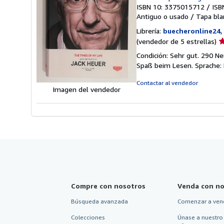
ISBN 10: 3375015712
/
ISB
Antiguo o usado
/
Tapa bla
Librería:
buecheronline24
,
Ca
(vendedor de 5 estrellas)
d
Condición: Sehr gut. 290 N
v
Spaß beim Lesen. Sprache:
5
d
Contactar al vendedor
Imagen del vendedor
5
e
Compre con nosotros
Venda con no
Búsqueda avanzada
Comenzar a ven
Colecciones
Únase a nuestro