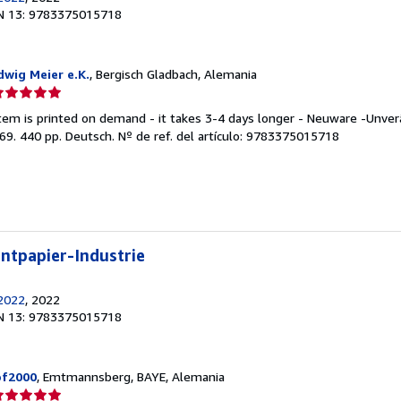
N 13: 9783375015718
wig Meier e.K.
, Bergisch Gladbach, Alemania
lificación
el
 item is printed on demand - it takes 3-4 days longer - Neuware -Unve
endedor:
69. 440 pp. Deutsch.
Nº de ref. del artículo: 9783375015718
e
strellas
ntpapier-Industrie
2022
, 2022
N 13: 9783375015718
pf2000
, Emtmannsberg, BAYE, Alemania
lificación