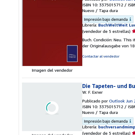
ISBN 10: 3375015712
/
ISB
Nuevo
/
Tapa dura
Impresión bajo demanda
Librería:
BuchWeltWeit Lud
Ca
(vendedor de 5 estrellas)
d
Buch. Condición: Neu. This
v
der Originalausgabe von 18
5
d
Contactar al vendedor
5
e
Imagen del vendedor
Die Tapeten- und Bu
W. F. Exner
Publicado por
Outlook Jun 
ISBN 10: 3375015712
/
ISB
Nuevo
/
Tapa dura
Impresión bajo demanda
Librería:
buchversandmim
Ca
(vendedor de 5 estrellas)