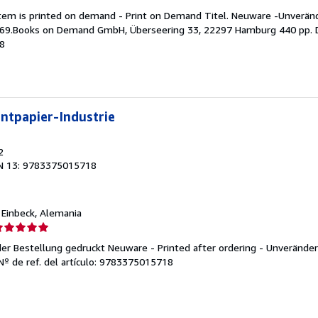
el
 item is printed on demand - Print on Demand Titel. Neuware -Unverän
endedor:
869.Books on Demand GmbH, Überseering 33, 22297 Hamburg 440 pp. 
18
e
strellas
ntpapier-Industrie
2
N 13: 9783375015718
, Einbeck, Alemania
lificación
el
 der Bestellung gedruckt Neuware - Printed after ordering - Unverände
endedor:
Nº de ref. del artículo: 9783375015718
e
strellas