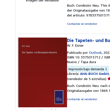
Imagen del vendedor
d
Buch. Condición: Neu. This
v
der Originalausgabe von 1
5
del artículo: 97833750157
d
5
Contactar al vendedor
e
Die Tapeten- und Bu
W. F. Exner
Publicado por
Outlook
, 202
ISBN 10: 3375015712
/
ISB
Nuevo
/
Tapa dura
Impresión bajo demanda
Librería:
AHA-BUCH GmbH
Ca
(vendedor de 5 estrellas)
d
Buch. Condición: Neu. nach
v
Originalausgabe von 1869.
5
d
Contactar al vendedor
5
e