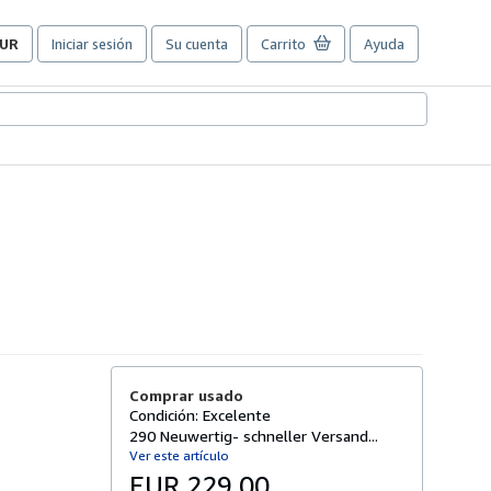
UR
Iniciar sesión
Su cuenta
Carrito
Ayuda
referencias
e
ompra
el
itio.
Comprar usado
Condición: Excelente
290 Neuwertig- schneller Versand...
Ver este artículo
EUR 229,00