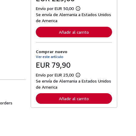
Envío por EUR 50,00
M
Se envía de Alemania a Estados Unidos
á
s
de America
i
n
Añadir al carrito
f
o
r
m
Comprar nuevo
a
c
Ver este artículo
i
EUR 79,90
ó
n
s
Envío por EUR 23,00
M
o
Se envía de Alemania a Estados Unidos
á
b
s
de America
r
i
e
n
l
Añadir al carrito
f
a
 orders
o
s
r
t
m
a
a
r
c
i
i
f
ó
a