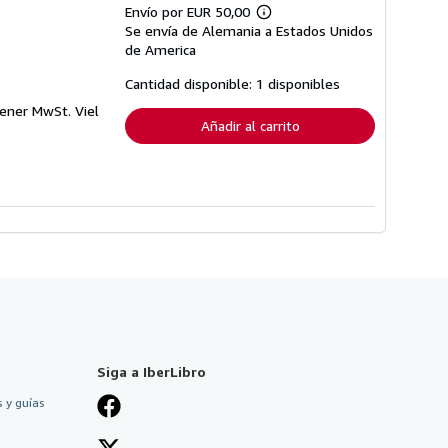
Envío por EUR 50,00
Más
Se envía de Alemania a Estados Unidos
información
sobre
de America
las
tarifas
Cantidad disponible: 1 disponibles
de
envío
ener MwSt. Viel
Añadir al carrito
Siga a IberLibro
 y guías