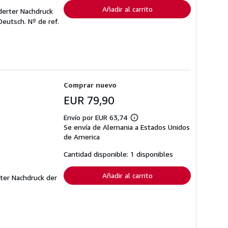
envío
Añadir al carrito
derter Nachdruck
Deutsch.
Nº de ref.
Comprar nuevo
EUR 79,90
Envío por EUR 63,74
Más
Se envía de Alemania a Estados Unidos
información
sobre
de America
las
tarifas
Cantidad disponible: 1 disponibles
de
envío
Añadir al carrito
rter Nachdruck der