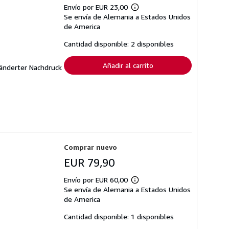
Envío por EUR 23,00
Más
Se envía de Alemania a Estados Unidos
información
sobre
de America
las
tarifas
Cantidad disponible: 2 disponibles
de
envío
Añadir al carrito
ränderter Nachdruck
Comprar nuevo
EUR 79,90
Envío por EUR 60,00
Más
Se envía de Alemania a Estados Unidos
información
sobre
de America
las
tarifas
Cantidad disponible: 1 disponibles
de