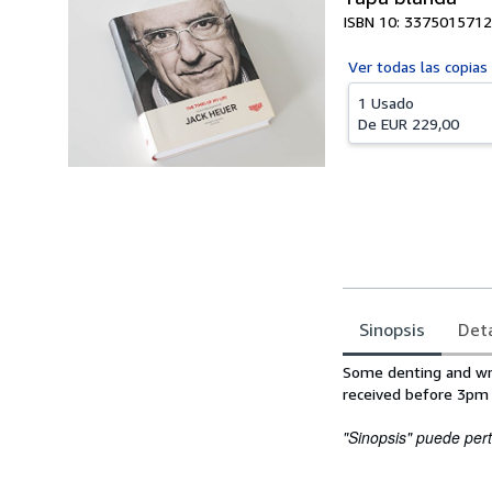
ISBN 10: 3375015712
Ver todas las
copias
1 Usado
De
EUR 229,00
Sinopsis
Deta
Sinopsis
Some denting and wri
received before 3pm
"Sinopsis" puede pert