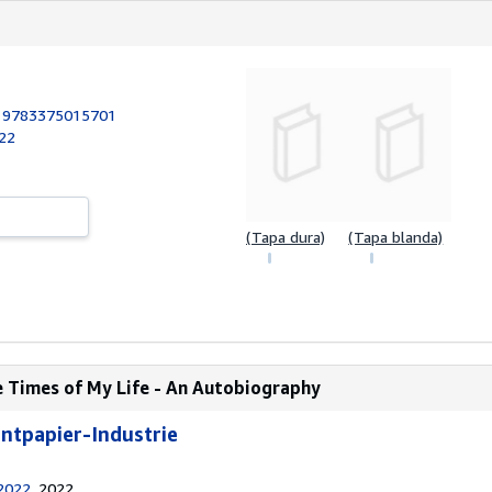
:
9783375015701
022
(Tapa dura)
(Tapa blanda)
e Times of My Life - An Autobiography
ntpapier-Industrie
2022
, 2022