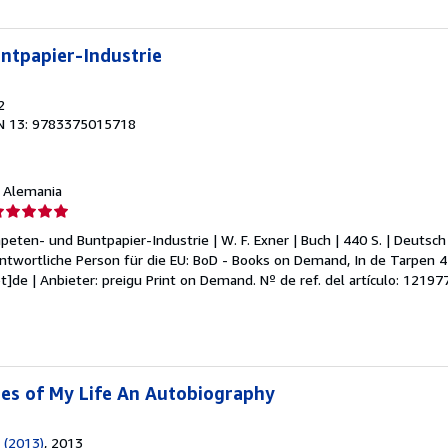
ntpapier-Industrie
2
N 13: 9783375015718
, Alemania
lificación
el
peten- und Buntpapier-Industrie | W. F. Exner | Buch | 440 S. | Deutsch
endedor:
twortliche Person für die EU: BoD - Books on Demand, In de Tarpen 4
ot]de | Anbieter: preigu Print on Demand.
Nº de ref. del artículo: 1219
e
strellas
es of My Life An Autobiography
 (2013)
, 2013