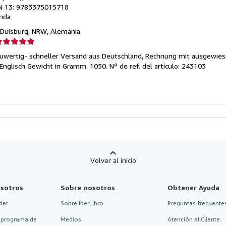
N 13: 9783375015718
nda
 Duisburg, NRW, Alemania
lificación
el
euwertig- schneller Versand aus Deutschland, Rechnung mit ausgewies
endedor:
 Englisch Gewicht in Gramm: 1050.
Nº de ref. del artículo: 243103
e
strellas
Volver al inicio
sotros
Sobre nosotros
Obtener Ayuda
der
Sobre IberLibro
Preguntas frecuentes
 programa de
Medios
Atención al Cliente