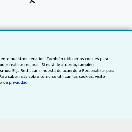
mente nuestros servicios. También utilizamos cookies para
poder realizar mejoras. Si está de acuerdo, también
smos. Elija Rechazar si noestá de acuerdo o Personalizar para
Para saber más sobre cómo se utilizan las cookies, visite
o de privacidad.
NZ
AbeBooks.ca
ZVAB.com
enerales de utilización
.