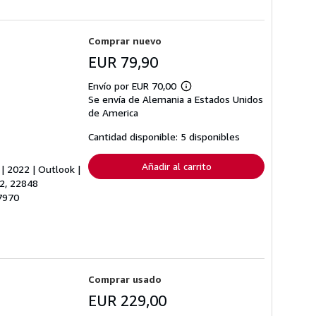
Comprar nuevo
EUR 79,90
Envío por EUR 70,00
Más
Se envía de Alemania a Estados Unidos
información
sobre
de America
las
tarifas
Cantidad disponible: 5 disponibles
de
envío
Añadir al carrito
 | 2022 | Outlook |
2, 22848
77970
Comprar usado
EUR 229,00