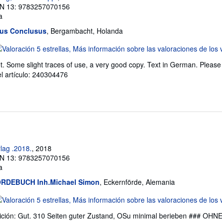
N 13: 9783257070156
a
tus Conclusus
, Bergambacht, Holanda
lificación
l
ket. Some slight traces of use, a very good copy. Text in German. Please
endedor:
el artículo: 240304476
e
trellas
lag .2018.
, 2018
N 13: 9783257070156
a
RDEBUCH Inh.Michael Simon
, Eckernförde, Alemania
lificación
l
ión: Gut. 310 Seiten guter Zustand, OSu minimal berieben ### OHN
endedor: