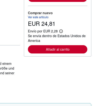
o
r
m
Comprar nuevo
a
c
Ver este artículo
i
EUR 24,81
ó
n
Envío por EUR 2,28
s
M
o
Se envía dentro de Estados Unidos de
á
b
s
America
r
i
e
n
l
Añadir al carrito
f
a
o
s
r
t
m
a
nd einem
a
r
 Größe und
c
i
i
 und seiner
f
ó
a
n
s
s
d
o
e
b
e
r
n
e
v
l
í
a
o