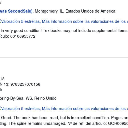
a
(was SecondSale)
, Montgomery, IL, Estados Unidos de America
lificación
l
 in very good condition! Textbooks may not include supplemental items
endedor:
rtículo: 00106955772
e
trellas
018
N 13: 9783257070156
ck
Goring-By-Sea, WS, Reino Unido
lificación
l
Good. The book has been read, but is in excellent condition. Pages are
endedor:
ghting. The spine remains undamaged.
Nº de ref. del artículo: GOR009