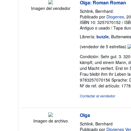
Olga: Roman Roman
Imagen del vendedor
Schlink, Bernhard:
Publicado por
Diogenes
, 2
ISBN 10: 3257070152
/
ISB
Antiguo o usado
/
Tapa dur
Librería:
butzle
, Buttenwie
Ca
(vendedor de 5 estrellas)
de
Condición: Sehr gut. 3. 320
v
kämpft, und einem Mann, de
5
und Macht verliert. Erst im 
d
Frau bleibt ihm ihr Leben
5
9783257070156 Sprache: D
es
Nº de ref. del artículo: 177
Contactar al vendedor
Olga
Imagen de archivo
Schlink, Bernhard
Publicado por
Diogenes Ver