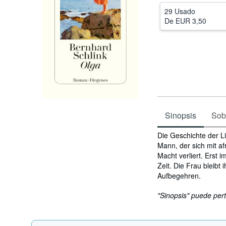
29 Usado
De
EUR 3,50
Sinopsis
Sobr
Sinopsis
Die Geschichte der Li
Mann, der sich mit a
Macht verliert. Erst i
Zeit. Die Frau bleib
Aufbegehren.
"Sinopsis" puede pert