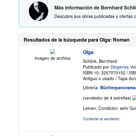
Más información de Bernhard Schl
Descubre sus obras publicadas y ofertas c
Resultados de la búsqueda para Olga: Roman
Olga
Imagen de archivo
Schlink, Bernhard
Publicado por
Diogenes Ver
ISBN 10: 3257070152
/
ISB
Antiguo o usado
/
Tapa dur
Librería:
Bücherpanorama
Ca
(vendedor de 4 estrellas)
de
Leinen. Condición: sehr Gu
v
4
Contactar al vendedor
d
5
es