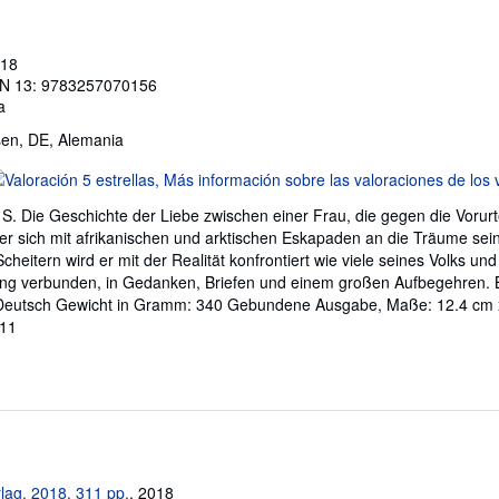
018
N 13: 9783257070156
a
sen, DE, Alemania
lificación
l
 S. Die Geschichte der Liebe zwischen einer Frau, die gegen die Vorurte
endedor:
r sich mit afrikanischen und arktischen Eskapaden an die Träume sei
Scheitern wird er mit der Realität konfrontiert wie viele seines Volks und
e
 lang verbunden, in Gedanken, Briefen und einem großen Aufbegehren.
eutsch Gewicht in Gramm: 340 Gebundene Ausgabe, Maße: 12.4 cm x
trellas
811
lag, 2018. 311 pp.
, 2018