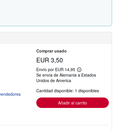
s
t
a
r
i
f
a
s
d
e
e
n
Comprar usado
v
EUR 3,50
í
o
Envío por EUR 14,95
Más
Se envía de Alemania a Estados
información
Unidos de America
sobre
las
tarifas
Cantidad disponible: 1 disponibles
de
envío
Añadir al carrito