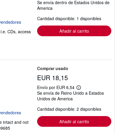
Se envía dentro de Estados Unidos de
información
America
sobre
las
tarifas
Cantidad disponible: 1 disponibles
de
envío
Añadir al carrito
 i.e. CDs, access
Comprar usado
EUR 18,15
Envío por EUR 6,54
Más
Se envía de Reino Unido a Estados
información
Unidos de America
sobre
las
tarifas
Cantidad disponible: 2 disponibles
de
envío
Añadir al carrito
 intact and not
509685