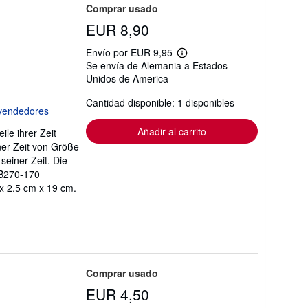
Comprar usado
EUR 8,90
Envío por EUR 9,95
Más
Se envía de Alemania a Estados
información
Unidos de America
sobre
las
tarifas
Cantidad disponible: 1 disponibles
de
envío
Añadir al carrito
ile ihrer Zeit
ner Zeit von Größe
 seiner Zeit. Die
 B270-170
 2.5 cm x 19 cm.
Comprar usado
EUR 4,50