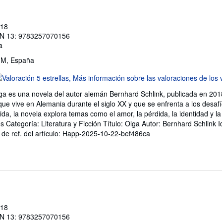
018
N 13: 9783257070156
a
, M, España
lificación
l
ga es una novela del autor alemán Bernhard Schlink, publicada en 2018
endedor:
que vive en Alemania durante el siglo XX y que se enfrenta a los desafí
ida, la novela explora temas como el amor, la pérdida, la identidad y 
e
Categoría: Literatura y Ficción Título: Olga Autor: Bernhard Schlink 
 de ref. del artículo: Happ-2025-10-22-bef486ca
trellas
018
N 13: 9783257070156