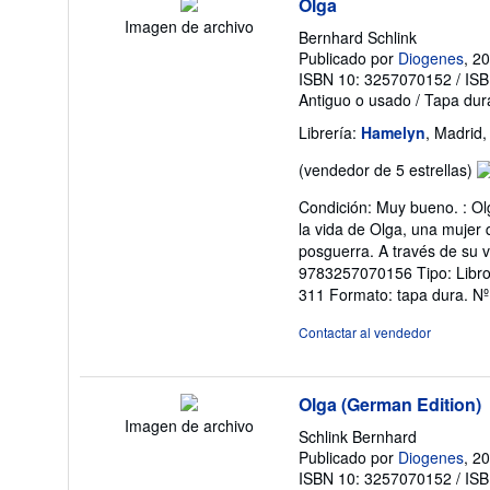
Olga
Imagen de archivo
Bernhard Schlink
Publicado por
Diogenes
, 2
ISBN 10: 3257070152
/
ISB
Antiguo o usado
/
Tapa dur
Librería:
Hamelyn
, Madrid
Ca
(vendedor de 5 estrellas)
de
Condición: Muy bueno. : Ol
v
la vida de Olga, una mujer 
5
posguerra. A través de su v
d
9783257070156 Tipo: Libros 
5
311 Formato: tapa dura.
Nº
es
Contactar al vendedor
Olga (German Edition)
Imagen de archivo
Schlink Bernhard
Publicado por
Diogenes
, 2
ISBN 10: 3257070152
/
ISB