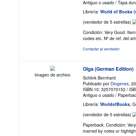
Antiguo o usado
/
Tapa dur
Librería:
World of Books 
Ca
(vendedor de 5 estrellas)
de
Condición: Very Good. Item
v
codes etc.
Nº de ref. del a
5
d
Contactar al vendedor
5
es
Olga (German Edition)
Imagen de archivo
Schlink Bernhard
Publicado por
Diogenes
, 2
ISBN 10: 3257070152
/
ISB
Antiguo o usado
/
Paperba
Librería:
WorldofBooks
, 
Ca
(vendedor de 5 estrellas)
de
Paperback. Condición: Very 
v
marred by notes or highli
5