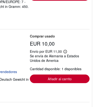
PA/EUROPE: 7 -
ht in Gramm: 450.
Comprar usado
EUR 10,00
Envío por EUR 11,00
Más
Se envía de Alemania a Estados
información
Unidos de America
sobre
las
tarifas
Cantidad disponible: 1 disponibles
de
envío
Añadir al carrito
 Deutsch Gewicht in