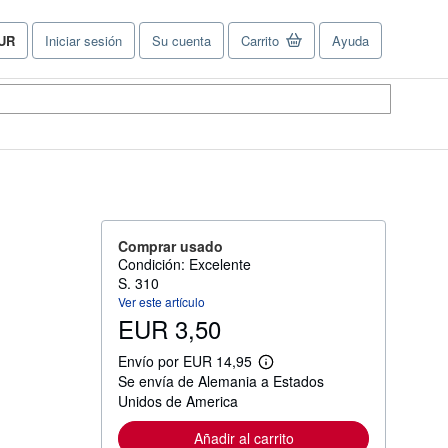
UR
Iniciar sesión
Su cuenta
Carrito
Ayuda
referencias
e
ompra
el
tio.
Comprar usado
Condición: Excelente
S. 310
Ver este artículo
EUR 3,50
Envío por EUR 14,95
M
Se envía de Alemania a Estados
á
s
Unidos de America
i
n
Añadir al carrito
f