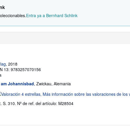
ink
oleccionables.
Entra ya a Bernhard Schlink
lag
, 2018
N 13: 9783257070156
a
 am Johannisbad
, Zwickau, Alemania
lificación
l
t. S. 310.
Nº de ref. del artículo: M28504
endedor:
e
trellas