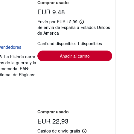
Comprar usado
EUR 9,48
Envío por EUR 12,99
Más
Se envía de España a Estados Unidos
información
de America
sobre
las
tarifas
Cantidad disponible: 1 disponibles
de
envío
Añadir al carrito
. La historia narra
os de la guerra y la
la memoria. EAN:
Idioma: de Páginas:
Comprar usado
EUR 22,93
Gastos de envío gratis
Más