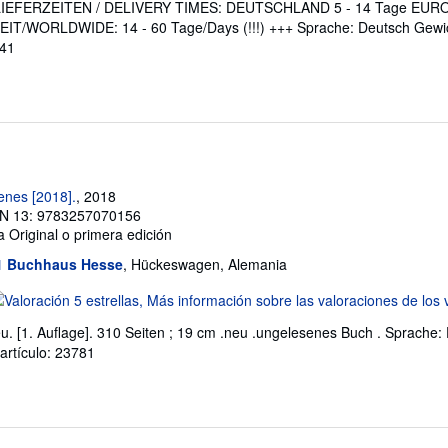
FERZEITEN / DELIVERY TIMES: DEUTSCHLAND 5 - 14 Tage EURO
T/WORLDWIDE: 14 - 60 Tage/Days (!!!) +++ Sprache: Deutsch Gewic
e
641
trellas
enes [2018].
, 2018
N 13: 9783257070156
a
Original o primera edición
n1 Buchhaus Hesse
, Hückeswagen, Alemania
lificación
l
. [1. Auflage]. 310 Seiten ; 19 cm .neu .ungelesenes Buch . Sprache:
endedor:
 artículo: 23781
e
trellas