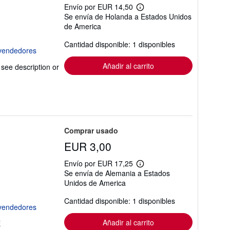
Envío por EUR 14,50
Más
Se envía de Holanda a Estados Unidos
información
de America
sobre
las
tarifas
Cantidad disponible: 1 disponibles
de
envío
Añadir al carrito
 see description or
Comprar usado
EUR 3,00
Envío por EUR 17,25
Más
Se envía de Alemania a Estados
información
Unidos de America
sobre
las
tarifas
Cantidad disponible: 1 disponibles
de
envío
Añadir al carrito
E