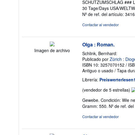
SCHUTZUMSCHLAG ### LIE
5
30 Tage/Days USA/WELTWEI
d
Nº de ref. del artículo: 341
5
es
Contactar al vendedor
Olga : Roman.
Imagen de archivo
Schlink, Bernhard:
Publicado por
Zürich : Diog
ISBN 10: 3257070152
/
ISB
Antiguo o usado
/
Tapa dur
Librería:
Preiswerterlese
Ca
(vendedor de 5 estrellas)
de
Gewebe. Condición: Wie neu
v
Gramm: 550.
Nº de ref. del
5
d
Contactar al vendedor
5
es