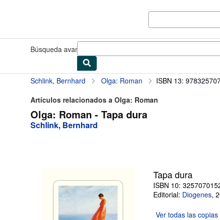
Pasar al contenido principal
IberLibro.com
Búsqueda avanzada
Colecciones
Libros antiguos
Arte y colec
Schlink, Bernhard
Olga: Roman
ISBN 13: 97832570
Artículos relacionados a Olga: Roman
Olga: Roman - Tapa dura
Schlink, Bernhard
Tapa dura
ISBN 10: 325707015
Editorial:
Diogenes
,
2
Ver todas las
copias