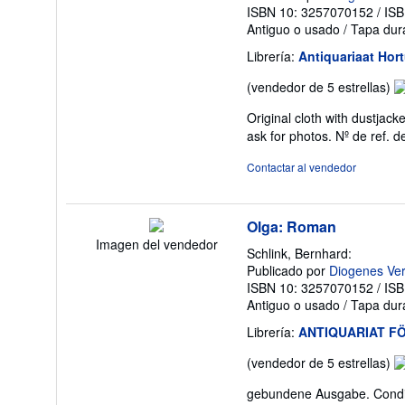
ISBN 10: 3257070152
/
ISB
Antiguo o usado
/
Tapa dur
Librería:
Antiquariaat Hor
Ca
(vendedor de 5 estrellas)
de
Original cloth with dustjac
v
ask for photos.
Nº de ref. d
5
d
Contactar al vendedor
5
es
Olga: Roman
Imagen del vendedor
Schlink, Bernhard:
Publicado por
Diogenes Ver
ISBN 10: 3257070152
/
ISB
Antiguo o usado
/
Tapa dur
Librería:
ANTIQUARIAT FÖ
Ca
(vendedor de 5 estrellas)
de
gebundene Ausgabe. Condic
v