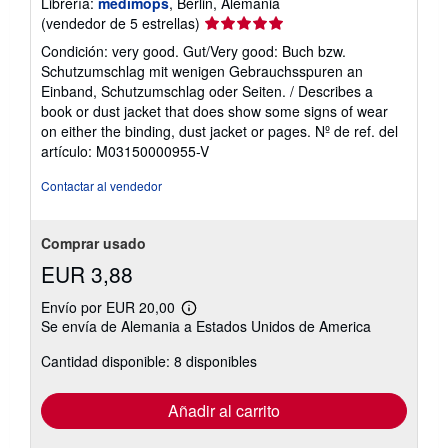
Librería:
medimops
, Berlin, Alemania
Calificación
(vendedor de 5 estrellas)
del
Condición: very good. Gut/Very good: Buch bzw.
vendedor:
Schutzumschlag mit wenigen Gebrauchsspuren an
5
Einband, Schutzumschlag oder Seiten. / Describes a
de
book or dust jacket that does show some signs of wear
5
on either the binding, dust jacket or pages.
Nº de ref. del
estrellas
artículo: M03150000955-V
Contactar al vendedor
Comprar usado
EUR 3,88
Envío por EUR 20,00
Más
Se envía de Alemania a Estados Unidos de America
información
sobre
Cantidad disponible: 8 disponibles
las
tarifas
de
envío
Añadir al carrito