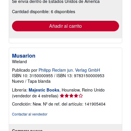
Se envía dentro de Estados Unidos de America
información
sobre
Cantidad disponible: 6 disponibles
las
tarifas
de
envío
Añadir al carrito
Musarion
Wieland
Publicado por
Philipp Reclam jun. Verlag GmbH
ISBN 10: 3150000955
/
ISBN 13: 9783150000953
Nuevo
/
Tapa blanda
Librería:
Majestic Books
, Hounslow, Reino Unido
Calificación
(vendedor de 4 estrellas)
del
Condición: New.
Nº de ref. del artículo: 141905404
vendedor:
4
Contactar al vendedor
de
5
estrellas
Comprar nuevo