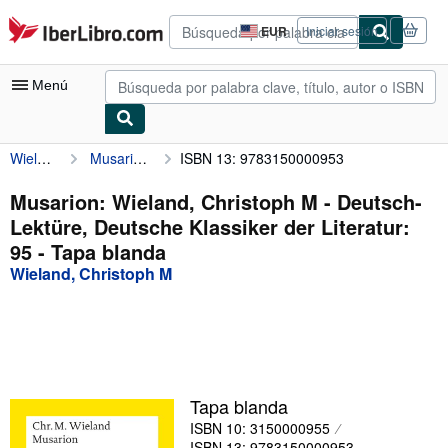
Pasar al contenido principal
IberLibro.com
EUR
Iniciar sesión
Preferencias
de
compra
Menú
del
sitio.
Wieland, Christoph M
Musarion: Wieland, Christoph M - Deutsch-Lektüre, Deutsche Klassiker der Literatur: 95
ISBN 13: 9783150000953
Mi cuenta
Consultar mis pedidos
Musarion: Wieland, Christoph M - Deutsch-
Lektüre, Deutsche Klassiker der Literatur:
Búsqueda avanzada
95 - Tapa blanda
Colecciones
Wieland, Christoph M
Libros antiguos
Arte y coleccionismo
Vendedores
Tapa blanda
Comenzar a vender
ISBN 10: 3150000955
Ayuda
ISBN 13: 9783150000953