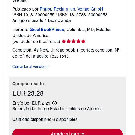
Wieland
Publicado por
Philipp Reclam jun. Verlag GmbH
ISBN 10: 3150000955
/
ISBN 13: 9783150000953
Antiguo o usado
/
Tapa blanda
Librería:
GreatBookPrices
, Columbia, MD, Estados
Unidos de America
Calificación
(vendedor de 5 estrellas)
del
Condición: As New. Unread book in perfect condition.
Nº
vendedor:
de ref. del artículo: 18271543
5
de
Contactar al vendedor
5
estrellas
Comprar usado
EUR 23,28
Envío por EUR 2,29
Más
Se envía dentro de Estados Unidos de America
información
sobre
Cantidad disponible: 6 disponibles
las
tarifas
de
envío
Añadir al carrito