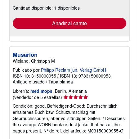
sobre
Cantidad disponible: 1 disponibles
las
tarifas
de
envío
Añadir al carrito
Musarion
Wieland, Christoph M
Publicado por
Philipp Reclam jun. Verlag GmbH
ISBN 10: 3150000955
/
ISBN 13: 9783150000953
Antiguo o usado
/
Tapa blanda
Librería:
medimops
, Berlin, Alemania
Calificación
(vendedor de 5 estrellas)
del
Condición: good. Befriedigend/Good: Durchschnittlich
vendedor:
erhaltenes Buch bzw. Schutzumschlag mit
5
Gebrauchsspuren, aber vollständigen Seiten. / Describes
de
the average WORN book or dust jacket that has all the
5
pages present.
Nº de ref. del artículo: M03150000955-G
estrellas