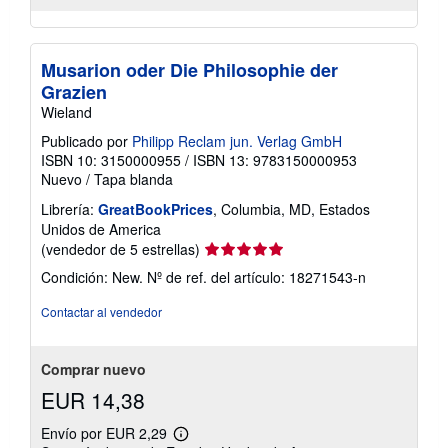
Musarion oder Die Philosophie der
Grazien
Wieland
Publicado por
Philipp Reclam jun. Verlag GmbH
ISBN 10: 3150000955
/
ISBN 13: 9783150000953
Nuevo
/
Tapa blanda
Librería:
GreatBookPrices
, Columbia, MD, Estados
Unidos de America
Calificación
(vendedor de 5 estrellas)
del
Condición: New.
Nº de ref. del artículo: 18271543-n
vendedor:
5
Contactar al vendedor
de
5
estrellas
Comprar nuevo
EUR 14,38
Envío por EUR 2,29
Más