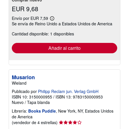
EUR 9,68
Envío por EUR 7,59
Más
Se envía de Reino Unido a Estados Unidos de America
información
sobre
Cantidad disponible: 1 disponibles
las
tarifas
de
envío
Añadir al carrito
Musarion
Wieland
Publicado por
Philipp Reclam jun. Verlag GmbH
ISBN 10: 3150000955
/
ISBN 13: 9783150000953
Nuevo
/
Tapa blanda
Librería:
Books Puddle
, New York, NY, Estados Unidos
de America
Calificación
(vendedor de 4 estrellas)
del