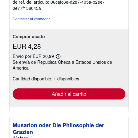
de ref. del artículo: 06cafc6e-d287-405a-b2ee-
5
0e77f156045a
de
5
Contactar al vendedor
estrellas
Comprar usado
EUR 4,28
Envío por EUR 20,99
Más
Se envía de Republica Checa a Estados Unidos de
información
America
sobre
las
tarifas
Cantidad disponible: 1 disponibles
de
envío
Añadir al carrito
Musarion oder Die Philosophie der
Grazien