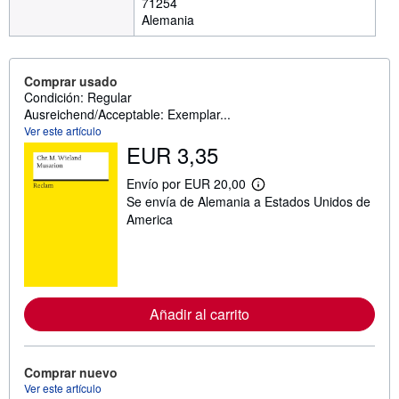
71254
Alemania
Comprar usado
Condición: Regular
Ausreichend/Acceptable: Exemplar...
Ver este artículo
EUR 3,35
Envío por EUR 20,00
M
Se envía de Alemania a Estados Unidos de
á
s
America
i
n
f
o
r
m
a
Añadir al carrito
c
i
ó
n
Comprar nuevo
s
Ver este artículo
o