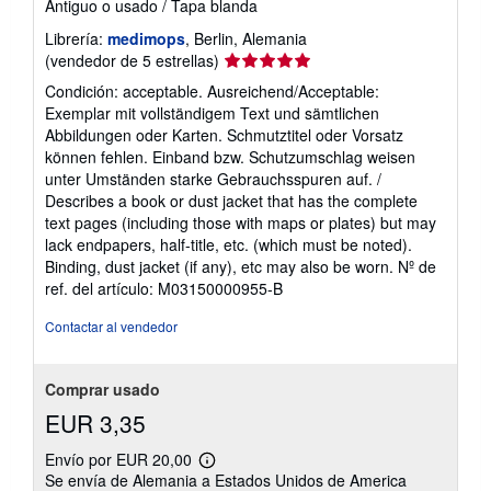
Antiguo o usado
/
Tapa blanda
Librería:
medimops
, Berlin, Alemania
Calificación
(vendedor de 5 estrellas)
del
Condición: acceptable. Ausreichend/Acceptable:
vendedor:
Exemplar mit vollständigem Text und sämtlichen
5
Abbildungen oder Karten. Schmutztitel oder Vorsatz
de
können fehlen. Einband bzw. Schutzumschlag weisen
5
unter Umständen starke Gebrauchsspuren auf. /
estrellas
Describes a book or dust jacket that has the complete
text pages (including those with maps or plates) but may
lack endpapers, half-title, etc. (which must be noted).
Binding, dust jacket (if any), etc may also be worn.
Nº de
ref. del artículo: M03150000955-B
Contactar al vendedor
Comprar usado
EUR 3,35
Envío por EUR 20,00
Más
Se envía de Alemania a Estados Unidos de America
información