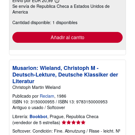
Envío por EUR 20,99
Más
Se envía de Republica Checa a Estados Unidos de
información
America
sobre
las
tarifas
Cantidad disponible: 1 disponibles
de
envío
Añadir al carrito
Musarion: Wieland, Christoph M -
Deutsch-Lekture, Deutsche Klassiker der
Literatur
Christoph Martin Wieland
Publicado por
Reclam
, 1986
ISBN 10: 3150000955
/
ISBN 13: 9783150000953
Antiguo o usado
/
Softcover
Librería:
Bookbot
, Prague, Republica Checa
Calificación
(vendedor de 5 estrellas)
del
Softcover. Condición: Fine. Abnutzung / Risse - leicht.
Nº
vendedor: