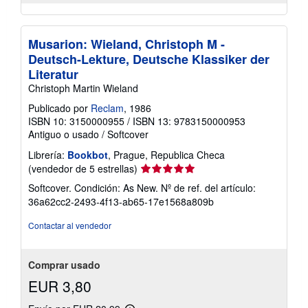
Musarion: Wieland, Christoph M -
Deutsch-Lekture, Deutsche Klassiker der
Literatur
Christoph Martin Wieland
Publicado por
Reclam
, 1986
ISBN 10: 3150000955
/
ISBN 13: 9783150000953
Antiguo o usado
/
Softcover
Librería:
Bookbot
, Prague, Republica Checa
Calificación
(vendedor de 5 estrellas)
del
Softcover. Condición: As New.
Nº de ref. del artículo:
vendedor:
36a62cc2-2493-4f13-ab65-17e1568a809b
5
de
Contactar al vendedor
5
estrellas
Comprar usado
EUR 3,80