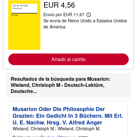
EUR 4,56
b
r
e
Envío por EUR 11,67
l
M
Se envía de Reino Unido a Estados Unidos
a
á
s
s
de America
t
i
a
n
r
f
i
o
f
r
a
m
s
a
Añadir al carrito
d
c
e
i
e
ó
n
n
Resultados de la búsqueda para Musarion:
v
s
Wieland, Christoph M - Deutsch-Lektüre,
í
o
o
Deutsche...
b
r
e
l
Musarion Oder Die Philosophie Der
a
s
Grazien: Ein Gedicht In 3 Büchern. Mit Erl.
t
U. E. Nachw. Hrsg. V. Alfred Anger
a
r
Wieland, Christoph M.; Wieland, Christoph M.
i
f