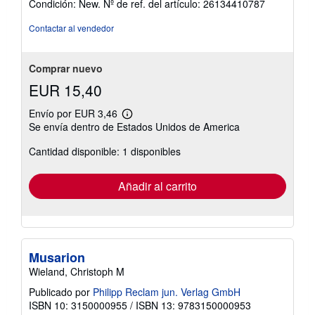
Condición: New.
Nº de ref. del artículo: 26134410787
vendedor:
4
Contactar al vendedor
de
5
estrellas
Comprar nuevo
EUR 15,40
Envío por EUR 3,46
Más
Se envía dentro de Estados Unidos de America
información
sobre
Cantidad disponible: 1 disponibles
las
tarifas
de
envío
Añadir al carrito
Musarion
Wieland, Christoph M
Publicado por
Philipp Reclam jun. Verlag GmbH
ISBN 10: 3150000955
/
ISBN 13: 9783150000953