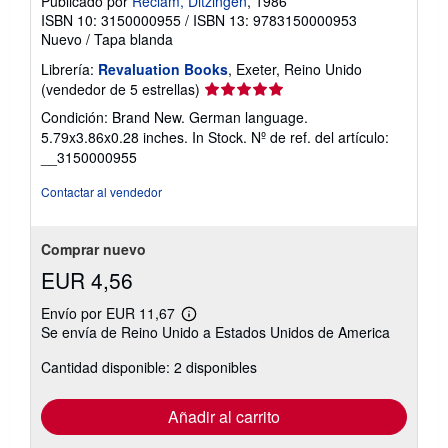
Publicado por
Reclam, Ditzingen
, 1986
a
ISBN 10: 3150000955
/
ISBN 13: 9783150000953
s
Nuevo
/
Tapa blanda
d
e
Librería:
Revaluation Books
, Exeter, Reino Unido
e
Calificación
n
(vendedor de 5 estrellas)
v
del
Condición: Brand New. German language.
í
vendedor:
o
5.79x3.86x0.28 inches. In Stock.
Nº de ref. del artículo:
5
__3150000955
de
5
Contactar al vendedor
estrellas
Comprar nuevo
EUR 4,56
Envío por EUR 11,67
Más
Se envía de Reino Unido a Estados Unidos de America
información
sobre
Cantidad disponible: 2 disponibles
las
tarifas
de
envío
Añadir al carrito