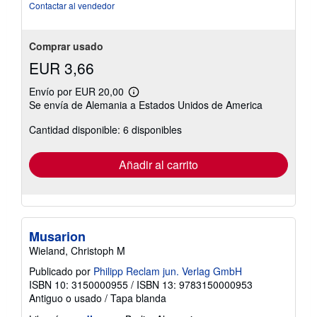
Contactar al vendedor
Comprar usado
EUR 3,66
Envío por EUR 20,00
Más
Se envía de Alemania a Estados Unidos de America
información
sobre
Cantidad disponible: 6 disponibles
las
tarifas
de
envío
Añadir al carrito
Musarion
Wieland, Christoph M
Publicado por
Philipp Reclam jun. Verlag GmbH
ISBN 10: 3150000955
/
ISBN 13: 9783150000953
Antiguo o usado
/
Tapa blanda