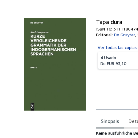
Tapa dura
ISBN 10: 3111186474
Editorial:
De Gruyter
,
Ver todas las
copias
4 Usado
De
EUR 93,10
Sinopsis
Deta
Sinopsis
Keine ausführliche B