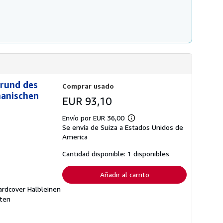
Grund des
Comprar usado
manischen
EUR 93,10
Envío por EUR 36,00
Más
Se envía de Suiza a Estados Unidos de
información
sobre
America
las
tarifas
Cantidad disponible: 1 disponibles
de
envío
Añadir al carrito
ardcover Halbleinen
aten