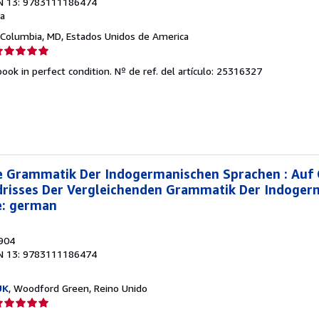
N 13: 9783111186474
a
 Columbia, MD, Estados Unidos de America
lificación
el
ook in perfect condition.
Nº de ref. del artículo: 25316327
endedor:
e
strellas
e Grammatik Der Indogermanischen Sprachen : Auf
risses Der Vergleichenden Grammatik Der Indoger
e: german
1904
N 13: 9783111186474
UK
, Woodford Green, Reino Unido
lificación
el