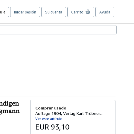
UR
Iniciar sesión
Su cuenta
Carrito
Ayuda
referencias
e
ompra
el
itio.
ändigen
Comprar usado
rugmann
Auflage 1904, Verlag Karl Trübner...
Ver este artículo
EUR 93,10