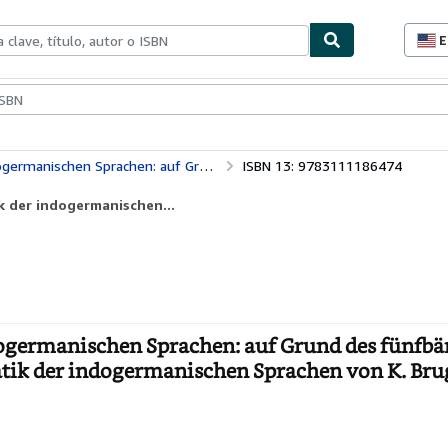
E
P
d
c
ionismo
Vendedores
Comenzar a vender
d
s
gleichenden Grammatik der indogermanischen Sprachen von K. Brugmann und B. Delbrück
ISBN 13: 9783111186474
k der indogermanischen...
ogermanischen Sprachen: auf Grund des fünfb
atik der indogermanischen Sprachen von K. B