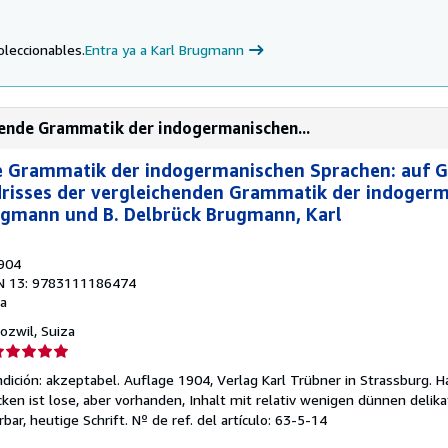
oleccionables.
Entra ya a Karl Brugmann
hende Grammatik der indogermanischen...
e Grammatik der indogermanischen Sprachen: auf 
risses der vergleichenden Grammatik der indoger
ugmann und B. Delbrück Brugmann, Karl
1904
N 13: 9783111186474
a
Dozwil, Suiza
lificación
el
dición: akzeptabel. Auflage 1904, Verlag Karl Trübner in Strassburg. H
endedor:
cken ist lose, aber vorhanden, Inhalt mit relativ wenigen dünnen delik
rbar, heutige Schrift.
Nº de ref. del artículo: 63-5-14
e