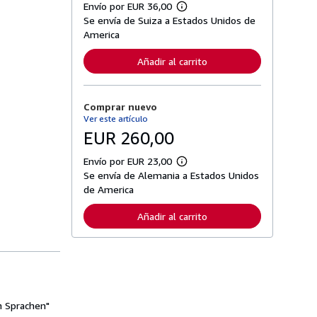
Envío por EUR 36,00
M
Se envía de Suiza a Estados Unidos de
á
s
America
i
n
Añadir al carrito
f
o
r
m
Comprar nuevo
a
c
Ver este artículo
i
EUR 260,00
ó
n
s
Envío por EUR 23,00
M
o
Se envía de Alemania a Estados Unidos
á
b
s
de America
r
i
e
n
l
Añadir al carrito
f
a
o
s
r
t
m
a
a
r
c
i
i
f
ó
a
n
n Sprachen"
s
s