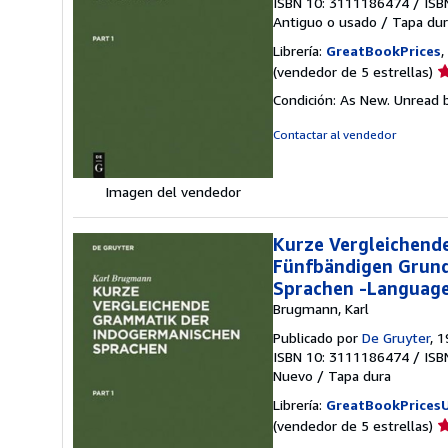
ISBN 10: 3111186474
/
ISB
Antiguo o usado
/
Tapa dur
Librería:
GreatBookPrices
,
Ca
(vendedor de 5 estrellas)
d
Condición: As New. Unread b
v
5
Contactar al vendedor
d
5
e
Imagen del vendedor
Kurze Vergleichend
Fünfbändigen Grund
Sprachen -Languag
Brugmann, Karl
Publicado por
De Gruyter
, 
ISBN 10: 3111186474
/
ISB
Nuevo
/
Tapa dura
Librería:
GreatBookPrices
Ca
(vendedor de 5 estrellas)
d