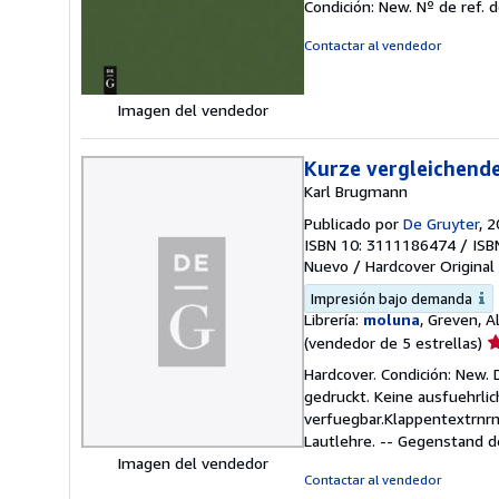
Condición: New.
Nº de ref. 
v
5
Contactar al vendedor
d
5
e
Imagen del vendedor
Kurze vergleichend
Karl Brugmann
Publicado por
De Gruyter
, 
ISBN 10: 3111186474
/
ISB
Nuevo
/
Hardcover
Original
Impresión bajo demanda
Librería:
moluna
, Greven, 
Ca
(vendedor de 5 estrellas)
d
Hardcover. Condición: New. 
v
gedruckt. Keine ausfuehrl
5
verfuegbar.KlappentextrnrnF
d
Lautlehre. -- Gegenstand d
5
Imagen del vendedor
e
Contactar al vendedor