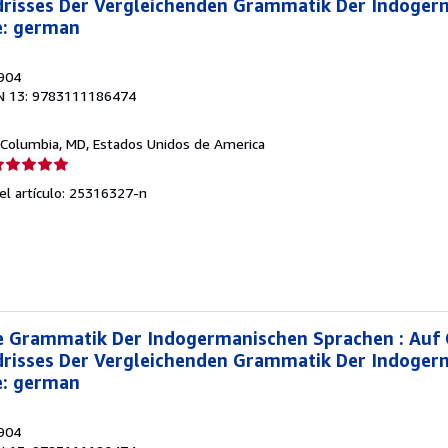
risses Der Vergleichenden Grammatik Der Indoger
e: german
1904
N 13: 9783111186474
 Columbia, MD, Estados Unidos de America
lificación
el
del artículo: 25316327-n
endedor:
e
strellas
e Grammatik Der Indogermanischen Sprachen : Auf
risses Der Vergleichenden Grammatik Der Indoger
e: german
1904