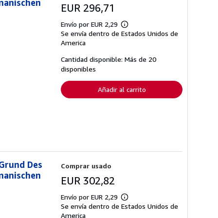
manischen
EUR 296,71
Envío por EUR 2,29
Más
Se envía dentro de Estados Unidos de
información
sobre
America
las
tarifas
Cantidad disponible: Más de 20
de
disponibles
envío
Añadir al carrito
 Grund Des
Comprar usado
manischen
EUR 302,82
Envío por EUR 2,29
Más
Se envía dentro de Estados Unidos de
información
sobre
America