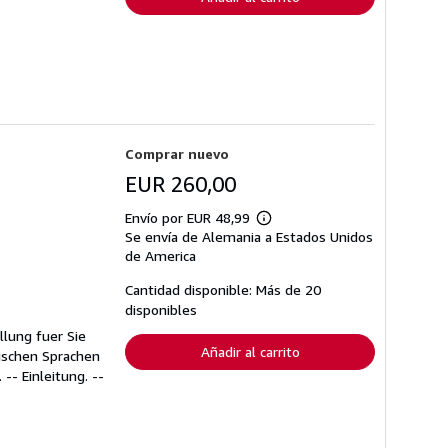
Comprar nuevo
EUR 260,00
Envío por EUR 48,99
Más
Se envía de Alemania a Estados Unidos
información
sobre
de America
las
tarifas
Cantidad disponible: Más de 20
de
disponibles
envío
llung fuer Sie
Añadir al carrito
ischen Sprachen
-- Einleitung. --