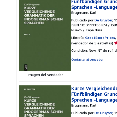
Fünfbändigen Grund
Sprachen -Languag
Brugmann, Karl
Publicado por
De Gruyter
, 
ISBN 10: 3111186474
/
ISB
Nuevo
/
Tapa dura
Librería:
GreatBookPrices
,
Ca
(vendedor de 5 estrellas)
d
Condición: New.
Nº de ref. 
v
5
Contactar al vendedor
d
5
e
Imagen del vendedor
Kurze Vergleichend
Fünfbändigen Grund
Sprachen -Languag
Brugmann, Karl
Publicado por
De Gruyter
, 