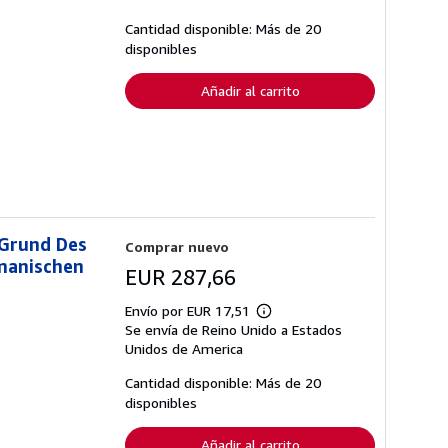
las
tarifas
Cantidad disponible: Más de 20
de
disponibles
envío
Añadir al carrito
 Grund Des
Comprar nuevo
manischen
EUR 287,66
Envío por EUR 17,51
Más
Se envía de Reino Unido a Estados
información
sobre
Unidos de America
las
tarifas
Cantidad disponible: Más de 20
de
disponibles
envío
Añadir al carrito