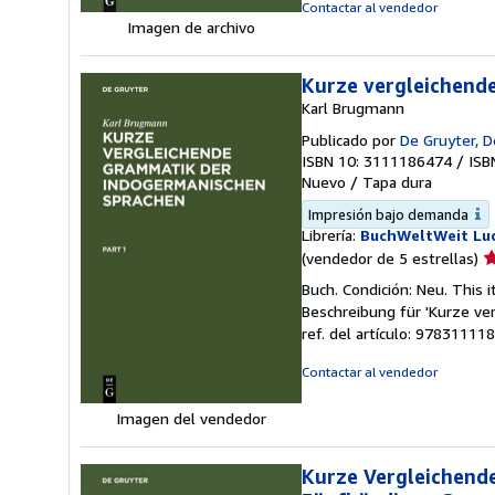
5
Contactar al vendedor
e
Imagen de archivo
Kurze vergleichend
Karl Brugmann
Publicado por
De Gruyter, D
ISBN 10: 3111186474
/
ISB
Nuevo
/
Tapa dura
Impresión bajo demanda
Librería:
BuchWeltWeit Lud
Ca
(vendedor de 5 estrellas)
d
Buch. Condición: Neu. This 
v
Beschreibung für 'Kurze ve
5
ref. del artículo: 97831111
d
5
Contactar al vendedor
e
Imagen del vendedor
Kurze Vergleichend