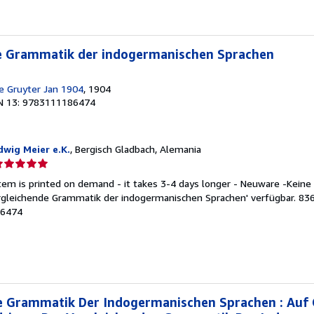
strellas
e Grammatik der indogermanischen Sprachen
e Gruyter Jan 1904
, 1904
N 13: 9783111186474
wig Meier e.K.
, Bergisch Gladbach, Alemania
lificación
el
item is printed on demand - it takes 3-4 days longer - Neuware -Keine
endedor:
rgleichende Grammatik der indogermanischen Sprachen' verfügbar. 83
86474
e
strellas
e Grammatik Der Indogermanischen Sprachen : Auf