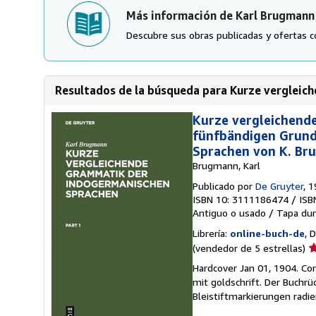
Más información de Karl Brugmann
Descubre sus obras publicadas y ofertas c
Resultados de la búsqueda para Kurze vergleic
Kurze vergleichend
fünfbändigen Grund
Sprachen von K. Br
Brugmann, Karl
Publicado por
De Gruyter
, 
ISBN 10: 3111186474
/
ISB
Antiguo o usado
/
Tapa dur
Librería:
online-buch-de
, 
Ca
(vendedor de 5 estrellas)
d
Hardcover Jan 01, 1904. Con
v
mit goldschrift. Der Buchrü
5
Bleistiftmarkierungen radie
d