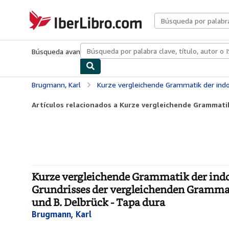
Pasar al contenido principal
IberLibro.com
Búsqueda avanzada
Colecciones
Libros antiguos
Arte y colecc
Brugmann, Karl
Kurze vergleichende Grammatik der indogermanischen Sprachen: auf Grund des fünfbändigen Grundrisses der ver
Artículos relacionados a Kurze vergleichende Grammati
Kurze vergleichende Grammatik der ind
Grundrisses der vergleichenden Gramm
und B. Delbrück - Tapa dura
Brugmann, Karl