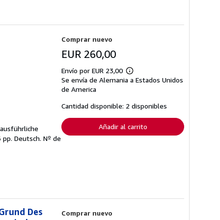
Comprar nuevo
EUR 260,00
Envío por EUR 23,00
Más
Se envía de Alemania a Estados Unidos
información
sobre
de America
las
tarifas
Cantidad disponible: 2 disponibles
de
envío
Añadir al carrito
 ausführliche
6 pp. Deutsch.
Nº de
 Grund Des
Comprar nuevo