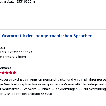
del artículo: 25316327-n
endedor:
e
strellas
e Grammatik der indogermanischen Sprachen
2004
N 13: 9783111186474
 o primera edición
Alemania
lificación
el
Dieser Artikel ist ein Print on Demand Artikel und wird nach Ihrer Beste
endedor:
iche Beschreibung fuer Kurze vergleichende Grammatik der indogerman
rontmatter -- Vorwort. -- Inhalt. -- Abkuerzungen. -- Zur Schreibung. 
e
er L.
Nº de ref. del artículo: 4459081
strellas