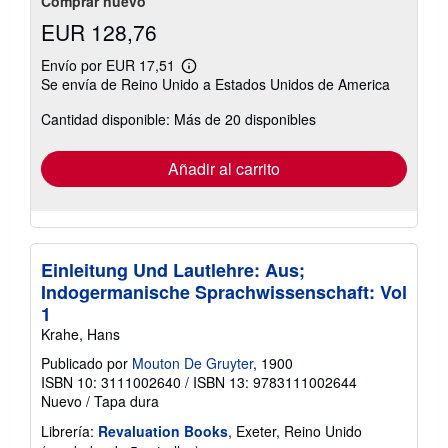
Comprar nuevo
EUR 128,76
Envío por EUR 17,51
Más
Se envía de Reino Unido a Estados Unidos de America
información
sobre
Cantidad disponible: Más de 20 disponibles
las
tarifas
de
envío
Añadir al carrito
Einleitung Und Lautlehre: Aus;
Indogermanische Sprachwissenschaft: Vol
1
Krahe, Hans
Publicado por
Mouton De Gruyter
, 1900
ISBN 10: 3111002640
/
ISBN 13: 9783111002644
Nuevo
/
Tapa dura
Librería:
Revaluation Books
, Exeter, Reino Unido