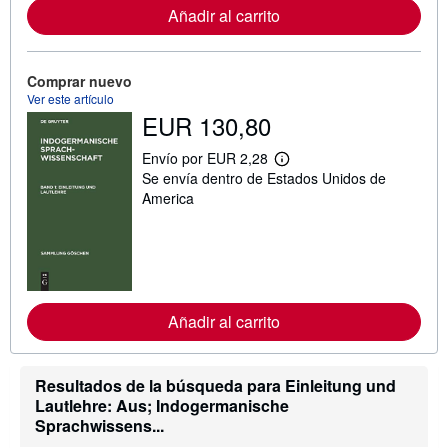
c
Añadir al carrito
i
ó
n
s
Comprar nuevo
o
Ver este artículo
b
r
EUR 130,80
e
l
Envío por EUR 2,28
a
M
s
Se envía dentro de Estados Unidos de
á
t
s
America
a
i
r
n
i
f
f
o
a
r
s
m
d
a
e
c
Añadir al carrito
e
i
n
ó
v
n
í
s
Resultados de la búsqueda para Einleitung und
o
o
Lautlehre: Aus; Indogermanische
b
r
Sprachwissens...
e