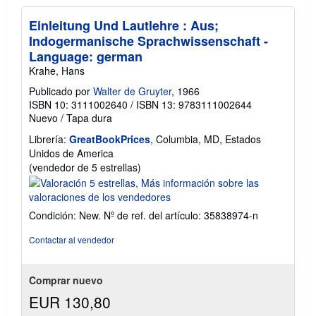
l
a
Einleitung Und Lautlehre : Aus;
s
t
Indogermanische Sprachwissenschaft -
a
Language: german
r
i
Krahe, Hans
f
a
Publicado por
Walter de Gruyter
, 1966
s
ISBN 10: 3111002640
/
ISBN 13: 9783111002644
d
Nuevo
/
Tapa dura
e
e
Librería:
GreatBookPrices
, Columbia, MD, Estados
n
v
Unidos de America
í
Calificación
(vendedor de 5 estrellas)
o
del
vendedor:
5
Condición: New.
Nº de ref. del artículo: 35838974-n
de
5
Contactar al vendedor
estrellas
Comprar nuevo
EUR 130,80