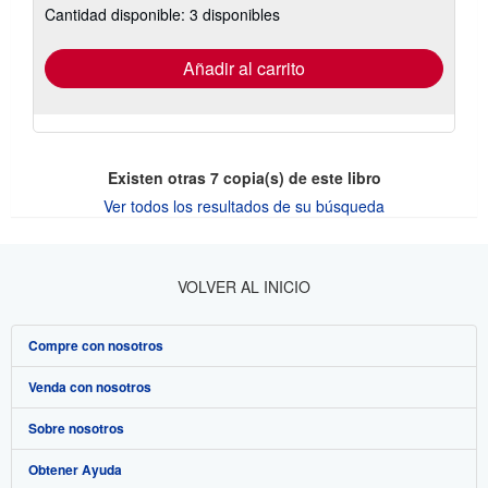
Cantidad disponible: 3 disponibles
las
tarifas
de
envío
Añadir al carrito
Existen otras
7
copia(s) de este libro
Ver todos los resultados de su búsqueda
VOLVER AL INICIO
Compre con nosotros
Venda con nosotros
Búsqueda avanzada
Sobre nosotros
Colecciones
Comenzar a vender
Obtener Ayuda
Mi cuenta
Únase a nuestro programa de afiliados
Sobre IberLibro