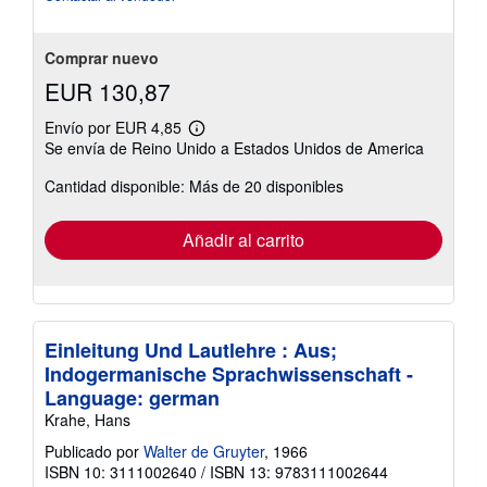
Comprar nuevo
EUR 130,87
Envío por EUR 4,85
Más
Se envía de Reino Unido a Estados Unidos de America
información
sobre
Cantidad disponible: Más de 20 disponibles
las
tarifas
de
envío
Añadir al carrito
Einleitung Und Lautlehre : Aus;
Indogermanische Sprachwissenschaft -
Language: german
Krahe, Hans
Publicado por
Walter de Gruyter
, 1966
ISBN 10: 3111002640
/
ISBN 13: 9783111002644