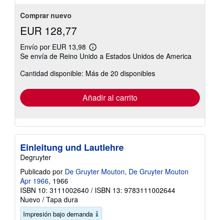
Comprar nuevo
EUR 128,77
Envío por EUR 13,98
Más
Se envía de Reino Unido a Estados Unidos de America
información
sobre
Cantidad disponible: Más de 20 disponibles
las
tarifas
de
envío
Añadir al carrito
Einleitung und Lautlehre
Degruyter
Publicado por
De Gruyter Mouton, De Gruyter Mouton
Apr 1966
, 1966
ISBN 10: 3111002640
/
ISBN 13: 9783111002644
Nuevo
/
Tapa dura
Impresión bajo demanda