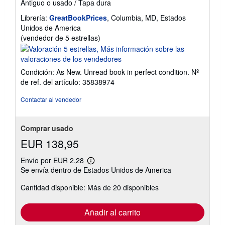
Antiguo o usado
/
Tapa dura
Librería:
GreatBookPrices
, Columbia, MD, Estados
Unidos de America
Calificación
(vendedor de 5 estrellas)
del
vendedor:
5
Condición: As New. Unread book in perfect condition.
Nº
de
de ref. del artículo: 35838974
5
estrellas
Contactar al vendedor
Comprar usado
EUR 138,95
Envío por EUR 2,28
Más
Se envía dentro de Estados Unidos de America
información
sobre
Cantidad disponible: Más de 20 disponibles
las
tarifas
de
envío
Añadir al carrito