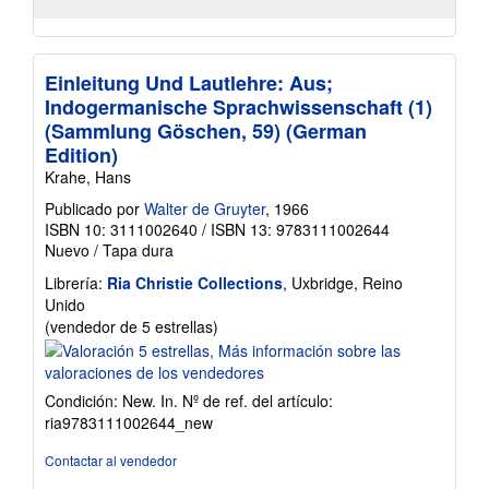
Einleitung Und Lautlehre: Aus;
Indogermanische Sprachwissenschaft (1)
(Sammlung Göschen, 59) (German
Edition)
Krahe, Hans
Publicado por
Walter de Gruyter
, 1966
ISBN 10: 3111002640
/
ISBN 13: 9783111002644
Nuevo
/
Tapa dura
Librería:
Ria Christie Collections
, Uxbridge, Reino
Unido
Calificación
(vendedor de 5 estrellas)
del
vendedor:
5
Condición: New. In.
Nº de ref. del artículo:
de
ria9783111002644_new
5
estrellas
Contactar al vendedor