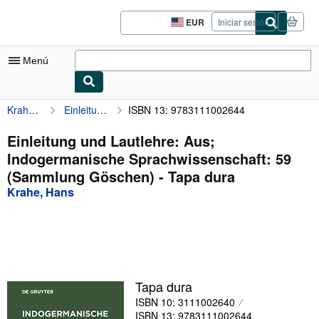
Pasar al contenido principal
IberLibro.com
EUR
Iniciar sesión
Preferencias
de
compra
Menú
del
sitio.
Krahe, Hans
Einleitung und Lautlehre: Aus; Indogermanische Sprachwissenschaft: 59 (Sammlung Göschen)
ISBN 13: 9783111002644
Mi cuenta
Consultar mis pedidos
Einleitung und Lautlehre: Aus;
Indogermanische Sprachwissenschaft: 59
Búsqueda avanzada
(Sammlung Göschen) - Tapa dura
Colecciones
Krahe, Hans
Libros antiguos
Arte y coleccionismo
Vendedores
Tapa dura
Comenzar a vender
ISBN 10: 3111002640
Ayuda
ISBN 13: 9783111002644