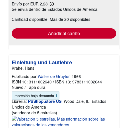
Envío por EUR 2,28
Más
Se envía dentro de Estados Unidos de America
información
sobre
Cantidad disponible: Más de 20 disponibles
las
tarifas
de
envío
Añadir al carrito
Einleitung und Lautlehre
Krahe, Hans
Publicado por
Walter de Gruyter
, 1966
ISBN 10: 3111002640
/
ISBN 13: 9783111002644
Nuevo
/
Tapa dura
Impresión bajo demanda
Librería:
PBShop.store US
, Wood Dale, IL, Estados
Unidos de America
Calificación
(vendedor de 5 estrellas)
del
vendedor: