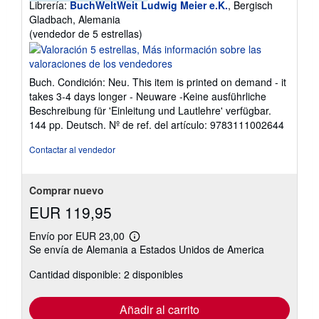
Librería:
BuchWeltWeit Ludwig Meier e.K.
, Bergisch
Gladbach, Alemania
Calificación
(vendedor de 5 estrellas)
del
vendedor:
5
Buch. Condición: Neu. This item is printed on demand - it
de
takes 3-4 days longer - Neuware -Keine ausführliche
5
Beschreibung für 'Einleitung und Lautlehre' verfügbar.
estrellas
144 pp. Deutsch.
Nº de ref. del artículo: 9783111002644
Contactar al vendedor
Comprar nuevo
EUR 119,95
Envío por EUR 23,00
Más
Se envía de Alemania a Estados Unidos de America
información
sobre
Cantidad disponible: 2 disponibles
las
tarifas
de
envío
Añadir al carrito