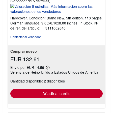
Calificación
(vendedor de 5 estrellas)
del
vendedor:
5
Hardcover. Condición: Brand New. 5th edition. 110 pages.
de
German language. 9.05x6.10x8.00 inches. In Stock.
Nº
5
de ref. del artículo: __3111002640
estrellas
Contactar al vendedor
Comprar nuevo
EUR 132,61
Envío por EUR 14,59
Más
Se envía de Reino Unido a Estados Unidos de America
información
sobre
Cantidad disponible: 2 disponibles
las
tarifas
de
envío
Añadir al carrito