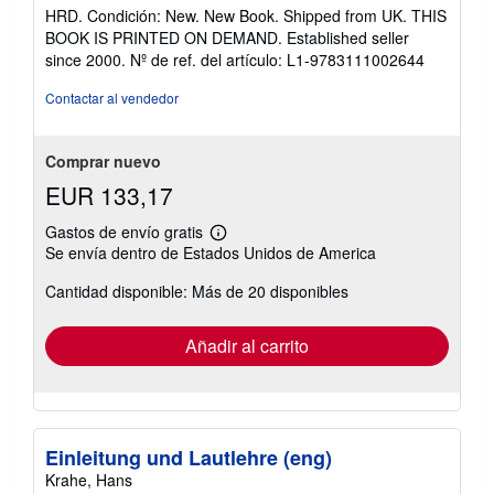
5
HRD. Condición: New. New Book. Shipped from UK. THIS
de
BOOK IS PRINTED ON DEMAND. Established seller
5
since 2000.
Nº de ref. del artículo: L1-9783111002644
estrellas
Contactar al vendedor
Comprar nuevo
EUR 133,17
Gastos de envío gratis
Más
Se envía dentro de Estados Unidos de America
información
sobre
Cantidad disponible: Más de 20 disponibles
las
tarifas
de
envío
Añadir al carrito
Einleitung und Lautlehre (eng)
Krahe, Hans