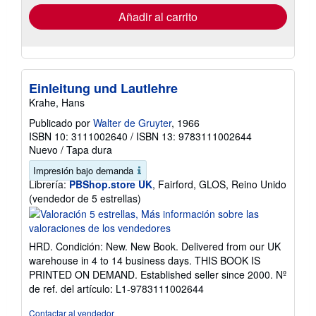
de
envío
Añadir al carrito
Einleitung und Lautlehre
Krahe, Hans
Publicado por
Walter de Gruyter
, 1966
ISBN 10: 3111002640
/
ISBN 13: 9783111002644
Nuevo
/
Tapa dura
Impresión bajo demanda
Librería:
PBShop.store UK
, Fairford, GLOS, Reino Unido
Calificación
(vendedor de 5 estrellas)
del
vendedor:
5
HRD. Condición: New. New Book. Delivered from our UK
de
warehouse in 4 to 14 business days. THIS BOOK IS
5
PRINTED ON DEMAND. Established seller since 2000.
Nº
estrellas
de ref. del artículo: L1-9783111002644
Contactar al vendedor