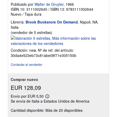
Publicado por
Walter de Gruyter
, 1966
ISBN 10: 3111002640
/
ISBN 13: 9783111002644
Nuevo
/
Tapa dura
Librería:
Brook Bookstore On Demand
, Napoli, NA,
Italia
Calificación
(vendedor de 5 estrellas)
del
vendedor:
5
Condición: new.
Nº de ref. del artículo:
de
30da4e523eb73c81abe08f71e305150b
5
estrellas
Contactar al vendedor
Comprar nuevo
EUR 128,09
Envío por EUR 5,50
Más
Se envía de Italia a Estados Unidos de America
información
sobre
Cantidad disponible: Más de 20 disponibles
las
tarifas