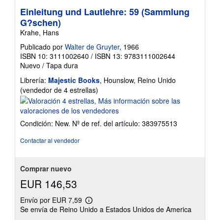
Einleitung und Lautlehre: 59 (Sammlung
G?schen)
Krahe, Hans
Publicado por
Walter de Gruyter
, 1966
ISBN 10: 3111002640
/
ISBN 13: 9783111002644
Nuevo
/
Tapa dura
Librería:
Majestic Books
, Hounslow, Reino Unido
Calificación
(vendedor de 4 estrellas)
del
vendedor:
4
Condición: New.
Nº de ref. del artículo: 383975513
de
5
Contactar al vendedor
estrellas
Comprar nuevo
EUR 146,53
Envío por EUR 7,59
Más
Se envía de Reino Unido a Estados Unidos de America
información
sobre