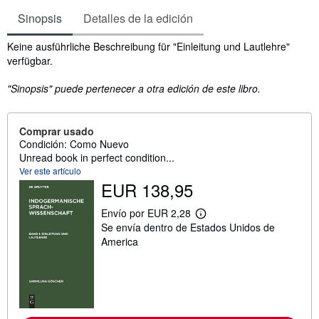
Sinopsis
Detalles de la edición
Sinopsis
Keine ausführliche Beschreibung für "Einleitung und Lautlehre"
verfügbar.
"Sinopsis" puede pertenecer a otra edición de este libro.
Comprar usado
Condición: Como Nuevo
Unread book in perfect condition...
Ver este artículo
EUR 138,95
Envío por EUR 2,28
M
Se envía dentro de Estados Unidos de
á
s
America
i
n
f
o
r
m
a