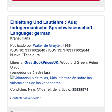
Einleitung Und Lautlehre : Aus;
Indogermanische Sprachwissenschaft -
Language: german
Krahe, Hans
Publicado por
Walter de Gruyter
, 1966
ISBN 10: 3111002640
/
ISBN 13: 9783111002644
Nuevo
/
Tapa dura
Librería:
GreatBookPricesUK
, Woodford Green, Reino
Unido
Calificación
(vendedor de 5 estrellas)
del
vendedor:
5
Condición: New.
Nº de ref. del artículo: 35838974-n
de
5
Contactar al vendedor
estrellas