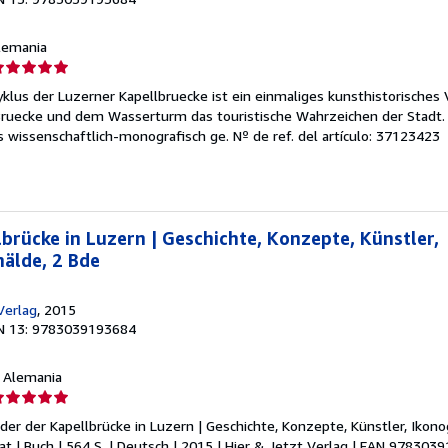
Alemania
lificación
el
zyklus der Luzerner Kapellbruecke ist ein einmaliges kunsthistorische
endedor:
ruecke und dem Wasserturm das touristische Wahrzeichen der Stadt. 
ls wissenschaftlich-monografisch ge.
Nº de ref. del artículo: 37123423
e
strellas
lbrücke in Luzern | Geschichte, Konzepte, Künstler,
älde, 2 Bde
Verlag
, 2015
N 13: 9783039193684
, Alemania
lificación
el
ilder der Kapellbrücke in Luzern | Geschichte, Konzepte, Künstler, Ikono
endedor:
t | Buch | 564 S. | Deutsch | 2015 | Hier & Jetzt Verlag | EAN 978303