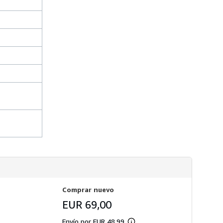
e
n
v
í
o
Comprar nuevo
EUR 69,00
Envío por EUR 48,99