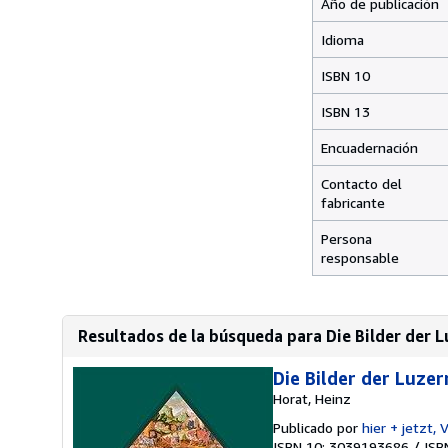
Año de publicación
Idioma
ISBN 10
ISBN 13
Encuadernación
Contacto del
fabricante
Persona
responsable
Resultados de la búsqueda para Die Bilder der L
Die Bilder der Luze
Horat, Heinz
Publicado por
hier + jetzt,
ISBN 10: 3039193686
/
ISB