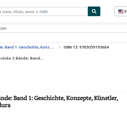
E
P
d
c
ionismo
Vendedores
Comenzar a vender
d
s
te, Künstler, Ikonografie; Band 2: Die Gemälde
ISBN 13: 9783039193684
brücke 2 Bände: Band...
ände: Band 1: Geschichte, Konzepte, Künstler,
dura