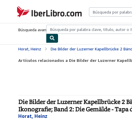
Pasar al contenido principal
IberLibro.com
Búsqueda avanzada
Colecciones
Libros antiguos
Arte y colecc
Horat, Heinz
Die Bilder der Luzerner Kapellbrücke 2 Bände: Band 1: Geschichte, Konzep
Artículos relacionados a Die Bilder der Luzerner Kapell
Die Bilder der Luzerner Kapellbrücke 2 B
Ikonografie; Band 2: Die Gemälde - Tapa 
Horat, Heinz