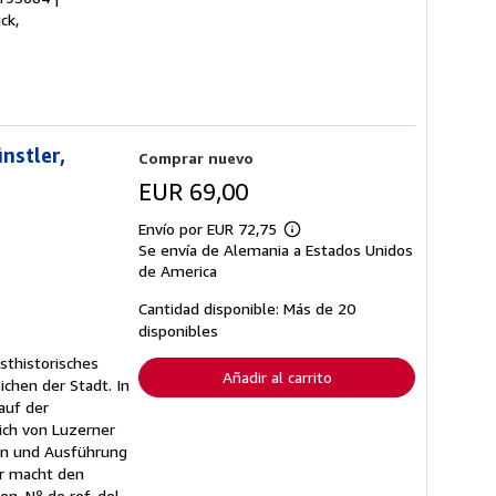
ck,
nstler,
Comprar nuevo
EUR 69,00
Envío por EUR 72,75
Más
Se envía de Alemania a Estados Unidos
información
sobre
de America
las
tarifas
Cantidad disponible: Más de 20
de
disponibles
envío
sthistorisches
Añadir al carrito
chen der Stadt. In
auf der
ich von Luzerner
ion und Ausführung
er macht den
ien.
Nº de ref. del