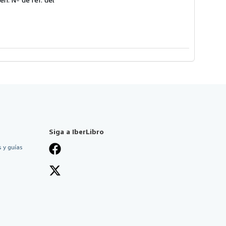
Siga a IberLibro
 y guías