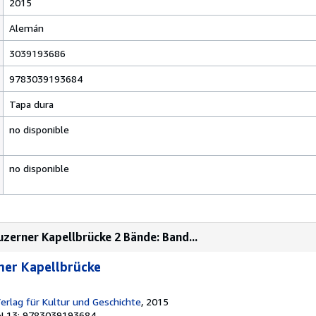
2015
Alemán
3039193686
9783039193684
Tapa dura
no disponible
no disponible
uzerner Kapellbrücke 2 Bände: Band...
rner Kapellbrücke
 Verlag für Kultur und Geschichte
, 2015
N 13: 9783039193684