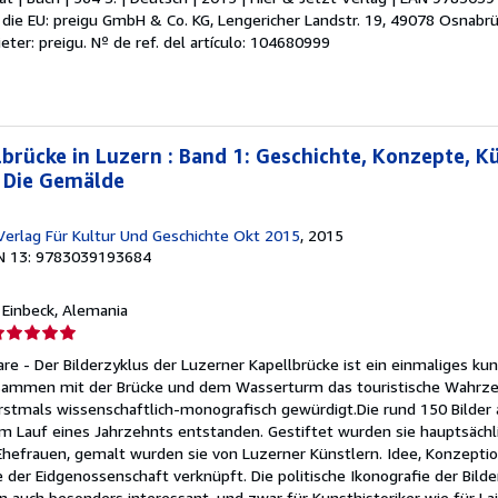
 die EU: preigu GmbH & Co. KG, Lengericher Landstr. 19, 49078 Osnabrü
e
ieter: preigu.
Nº de ref. del artículo: 104680999
strellas
lbrücke in Luzern : Band 1: Geschichte, Konzepte, Kü
: Die Gemälde
 Verlag Für Kultur Und Geschichte Okt 2015
, 2015
N 13: 9783039193684
, Einbeck, Alemania
lificación
el
re - Der Bilderzyklus der Luzerner Kapellbrücke ist ein einmaliges kun
endedor:
sammen mit der Brücke und dem Wasserturm das touristische Wahrzei
erstmals wissenschaftlich-monografisch gewürdigt.Die rund 150 Bilder 
e
im Lauf eines Jahrzehnts entstanden. Gestiftet wurden sie hauptsächl
Ehefrauen, gemalt wurden sie von Luzerner Künstlern. Idee, Konzept
strellas
 der Eidgenossenschaft verknüpft. Die politische Ikonografie der Bild
 auch besonders interessant, und zwar für Kunsthistoriker wie für La