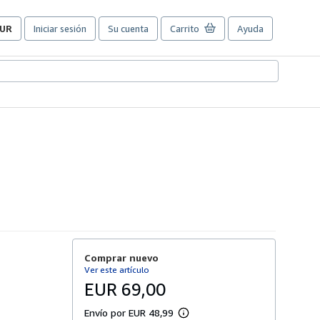
UR
Iniciar sesión
Su cuenta
Carrito
Ayuda
referencias
e
ompra
el
itio.
Comprar nuevo
Ver este artículo
EUR 69,00
Envío por EUR 48,99
M