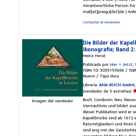
5
Verantwortliche Person für
d
mail[at]preigu[dot]de | Anb
5
e
Contactar al vendedor
Die Bilder der Kapel
Ikonografie; Band 2
Heinz Horat
Publicado por
Hier + Jetzt,
ISBN 10: 3039193686
/
ISB
Nuevo
/
Tapa dura
Librería:
AHA-BUCH GmbH
Ca
(vendedor de 5 estrellas)
d
Buch. Condición: Neu. Neuwa
Imagen del vendedor
v
Vermächtnis und bildet zu
5
dieser Publikation wird er 
d
Kapellbrücke sind ab 1612 
5
Ratsmitgliedern und ihren 
e
sind eng mit der Geschichte
gesamten Bilderzyklus denn