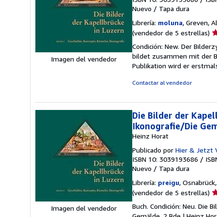
Nuevo
/
Tapa dura
Librería:
moluna
, Greven, 
Ca
(vendedor de 5 estrellas)
d
Condición: New. Der Bilder
v
bildet zusammen mit der B
Imagen del vendedor
5
Publikation wird er erstma
d
5
Contactar al vendedor
e
Die Bilder der Kapel
Ikonografie/Die Gem
Heinz Horat
Publicado por
Hier & Jetzt 
ISBN 10: 3039193686
/
ISB
Nuevo
/
Tapa dura
Librería:
preigu
, Osnabrück
Ca
(vendedor de 5 estrellas)
d
Buch. Condición: Neu. Die B
Imagen del vendedor
v
Gemälde, 2 Bde | Heinz Hora