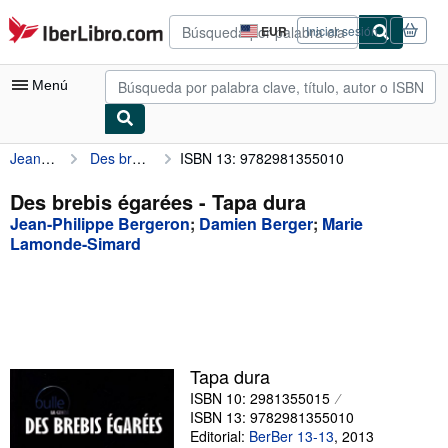
Pasar al contenido principal
IberLibro.com
EUR
Iniciar sesión
Preferencias
de
compra
Menú
del
sitio.
Jean-Philippe Bergeron
Des brebis égarées
ISBN 13: 9782981355010
Mi cuenta
Consultar mis pedidos
Des brebis égarées - Tapa dura
Jean-Philippe Bergeron
;
Damien Berger
;
Marie
Búsqueda avanzada
Lamonde-Simard
Colecciones
Libros antiguos
Arte y coleccionismo
Vendedores
Tapa dura
ISBN 10: 2981355015
Comenzar a vender
ISBN 13: 9782981355010
Editorial:
BerBer 13-13
,
2013
Ayuda