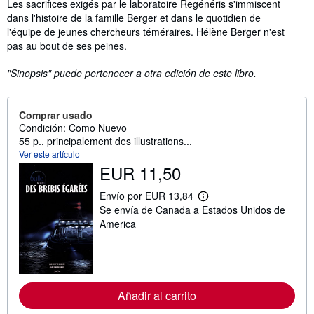
Sinopsis
Les sacrifices exigés par le laboratoire Regénéris s'immiscent
dans l'histoire de la famille Berger et dans le quotidien de
l'équipe de jeunes chercheurs téméraires. Hélène Berger n'est
pas au bout de ses peines.
"Sinopsis" puede pertenecer a otra edición de este libro.
Comprar usado
Condición: Como Nuevo
55 p., principalement des illustrations...
Ver este artículo
EUR 11,50
Envío por EUR 13,84
M
Se envía de Canada a Estados Unidos de
á
s
America
i
n
f
o
r
m
Añadir al carrito
a
c