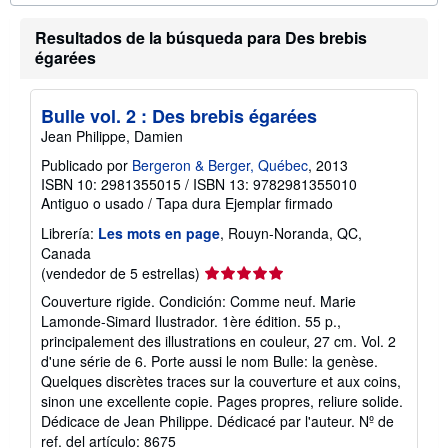
i
ó
n
Resultados de la búsqueda para Des brebis
s
égarées
o
b
r
e
Bulle vol. 2 : Des brebis égarées
l
Jean Philippe, Damien
a
s
Publicado por
Bergeron & Berger, Québec
, 2013
t
ISBN 10: 2981355015
/
ISBN 13: 9782981355010
a
r
Antiguo o usado
/
Tapa dura
Ejemplar firmado
i
f
Librería:
Les mots en page
, Rouyn-Noranda, QC,
a
Canada
s
Calificación
(vendedor de 5 estrellas)
d
e
del
Couverture rigide. Condición: Comme neuf. Marie
e
vendedor:
n
Lamonde-Simard Ilustrador. 1ère édition. 55 p.,
5
v
principalement des illustrations en couleur, 27 cm. Vol. 2
í
de
d'une série de 6. Porte aussi le nom Bulle: la genèse.
o
5
Quelques discrètes traces sur la couverture et aux coins,
estrellas
sinon une excellente copie. Pages propres, reliure solide.
Dédicace de Jean Philippe. Dédicacé par l'auteur.
Nº de
ref. del artículo: 8675