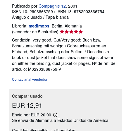
Publicado por
Compagnie 12
, 2001
ISBN 10: 2903866759
/
ISBN 13: 9782903866754
Antiguo o usado
/
Tapa blanda
Librería:
medimops
, Berlin, Alemania
Calificación
(vendedor de 5 estrellas)
del
Condición: very good. Gut/Very good: Buch bzw.
vendedor:
Schutzumschlag mit wenigen Gebrauchsspuren an
5
Einband, Schutzumschlag oder Seiten. / Describes a
de
book or dust jacket that does show some signs of wear
5
on either the binding, dust jacket or pages.
Nº de ref. del
estrellas
artículo: M02903866759-V
Contactar al vendedor
Comprar usado
EUR 12,91
Envío por EUR 20,00
Más
Se envía de Alemania a Estados Unidos de America
información
sobre
Cantidad disponible: 1 disponibles
las