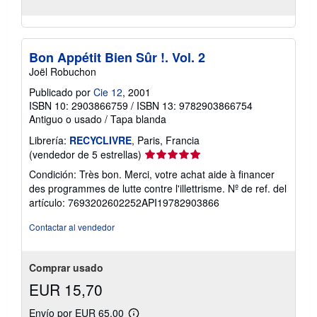
Bon Appétit Bien Sûr !. Vol. 2
Joël Robuchon
Publicado por
Cie 12
, 2001
ISBN 10: 2903866759
/
ISBN 13: 9782903866754
Antiguo o usado
/
Tapa blanda
Librería:
RECYCLIVRE
, Paris, Francia
Calificación
(vendedor de 5 estrellas)
del
Condición: Très bon. Merci, votre achat aide à financer
vendedor:
des programmes de lutte contre l'illettrisme.
Nº de ref. del
5
artículo: 7693202602252API19782903866
de
5
Contactar al vendedor
estrellas
Comprar usado
EUR 15,70
Envío por EUR 65,00