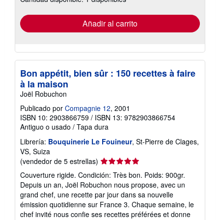
tarifas
de
envío
Añadir al carrito
Bon appétit, bien sûr : 150 recettes à faire
à la maison
Joël Robuchon
Publicado por
Compagnie 12
, 2001
ISBN 10: 2903866759
/
ISBN 13: 9782903866754
Antiguo o usado
/
Tapa dura
Librería:
Bouquinerie Le Fouineur
, St-Pierre de Clages,
VS, Suiza
Calificación
(vendedor de 5 estrellas)
del
Couverture rigide. Condición: Très bon. Poids: 900gr.
vendedor:
Depuis un an, Joël Robuchon nous propose, avec un
5
grand chef, une recette par jour dans sa nouvelle
de
émission quotidienne sur France 3. Chaque semaine, le
5
chef invité nous confie ses recettes préférées et donne
estrellas