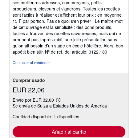
ses meilleures adresses, commerçants, petits
producteurs, éleveurs et vignerons. Toutes les recettes
sont faciles à réaliser et affichent leur prix : en moyenne
15 F par portion. Pas de quoi s'en priver ! Le maître-mot
de cet ouvrage est la simplicité : des bons produits,
faciles à trouver, des recettes savoureuses, mais qui ne
prennent pas l'après-midi, une jolie présentation sans
qu'on ait besoin d'un stage en école hôtelière. Alors, bon
appétit bien sûr.
Nº de ref. del artículo: 0122.180
Contactar al vendedor
Comprar usado
EUR 22,06
Envío por EUR 32,00
Más
Se envía de Suiza a Estados Unidos de America
información
sobre
Cantidad disponible: 1 disponibles
las
tarifas
de
envío
Añadir al carrito