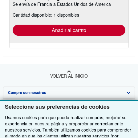
Más
Se envía de Francia a Estados Unidos de America
información
sobre
Cantidad disponible: 1 disponibles
las
tarifas
de
envío
Añadir al carrito
VOLVER AL INICIO
Compre con nosotros
Venda con nosotros
Búsqueda avanzada
Seleccione sus preferencias de cookies
Sobre nosotros
Colecciones
Comenzar a vender
Usamos cookies para que pueda realizar compras, mejorar su
experiencia en nuestra página y proporcionar correctamente
Obtener Ayuda
Mi cuenta
Únase a nuestro programa de afiliados
Sobre IberLibro
nuestros servicios. También utilizamos cookies para comprender
el modo en que los clientes utilizan nuestros servicios (por