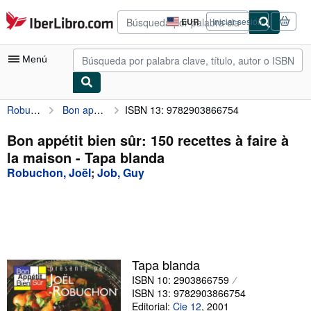
Pasar al contenido principal
IberLibro.com
EUR
Iniciar sesión
Preferencias
de
compra
Menú
del
sitio.
Robuchon, Joël
Bon appétit bien sûr: 150 recettes à faire à la maison
ISBN 13: 9782903866754
Mi cuenta
Consultar mis pedidos
Bon appétit bien sûr: 150 recettes à faire à
la maison - Tapa blanda
Búsqueda avanzada
Robuchon, Joël
;
Job, Guy
Colecciones
Libros antiguos
Arte y coleccionismo
Vendedores
Tapa blanda
ISBN 10: 2903866759
Comenzar a vender
ISBN 13: 9782903866754
Ayuda
Editorial:
Cie 12
,
2001