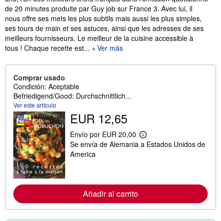
de 20 minutes produite par Guy job sur France 3. Avec lui, il
nous offre ses mets les plus subtils mais aussi les plus simples,
ses tours de main et ses astuces, ainsi que les adresses de ses
meilleurs fournisseurs. Le meilleur de la cuisine accessible à
tous ! Chaque recette est...
Ver más
Comprar usado
Condición: Aceptable
Befriedigend/Good: Durchschnittlich...
Ver este artículo
EUR 12,65
Envío por EUR 20,00
M
Se envía de Alemania a Estados Unidos de
á
s
America
i
n
f
o
r
Añadir al carrito
m
a
c
i