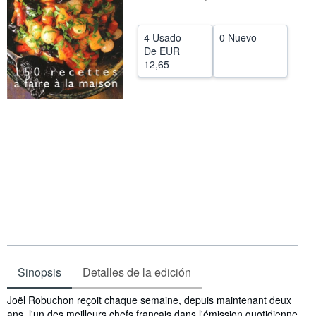
CERRAR
4 Usado
0 Nuevo
De
EUR
12,65
Sinopsis
Detalles de la edición
Sinopsis
Joël Robuchon reçoit chaque semaine, depuis maintenant deux
ans, l'un des meilleurs chefs français dans l'émission quotidienne