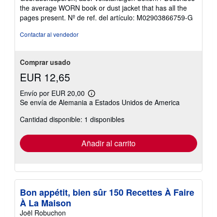
de
the average WORN book or dust jacket that has all the
5
pages present.
Nº de ref. del artículo: M02903866759-G
estrellas
Contactar al vendedor
Comprar usado
EUR 12,65
Envío por EUR 20,00
Más
Se envía de Alemania a Estados Unidos de America
información
sobre
Cantidad disponible: 1 disponibles
las
tarifas
de
envío
Añadir al carrito
Bon appétit, bien sûr 150 Recettes À Faire
À La Maison
Joël Robuchon