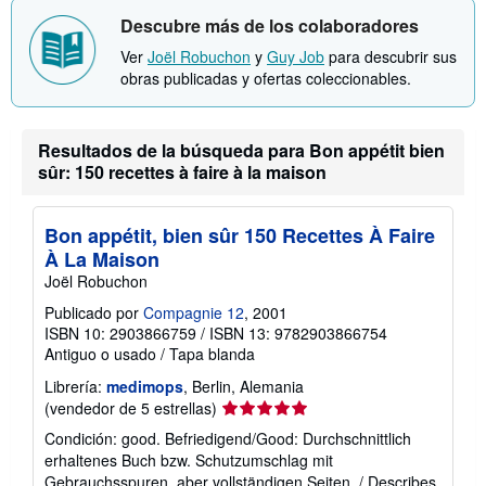
ó
Descubre más de los colaboradores
n
s
Ver
Joël Robuchon
y
Guy Job
para descubrir sus
o
obras publicadas y ofertas coleccionables.
b
r
e
l
a
Resultados de la búsqueda para Bon appétit bien
s
sûr: 150 recettes à faire à la maison
t
a
r
i
Bon appétit, bien sûr 150 Recettes À Faire
f
À La Maison
a
s
Joël Robuchon
d
e
Publicado por
Compagnie 12
, 2001
e
ISBN 10: 2903866759
/
ISBN 13: 9782903866754
n
Antiguo o usado
/
Tapa blanda
v
í
Librería:
medimops
, Berlin, Alemania
o
Calificación
(vendedor de 5 estrellas)
del
Condición: good. Befriedigend/Good: Durchschnittlich
vendedor:
erhaltenes Buch bzw. Schutzumschlag mit
5
Gebrauchsspuren, aber vollständigen Seiten. / Describes