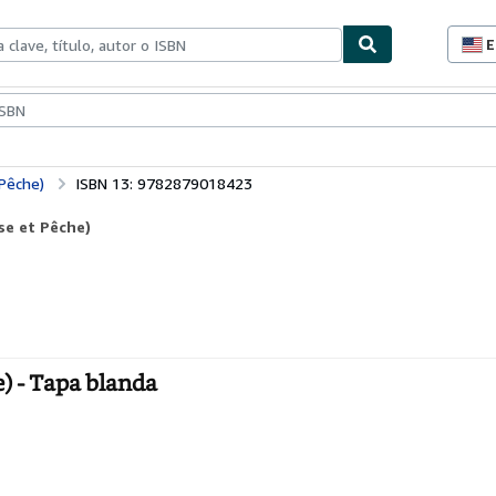
E
P
d
c
ionismo
Vendedores
Comenzar a vender
d
s
Pêche)
ISBN 13: 9782879018423
se et Pêche)
) - Tapa blanda