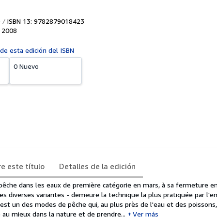
ISBN 13: 9782879018423
,
2008
 de esta edición del ISBN
0 Nuevo
e este título
Detalles de la edición
 pêche dans les eaux de première catégorie en mars, à sa fermeture 
ses diverses variantes - demeure la technique la plus pratiquée par l'
C'est un des modes de pêche qui, au plus près de l'eau et des poissons
au mieux dans la nature et de prendre...
Ver más