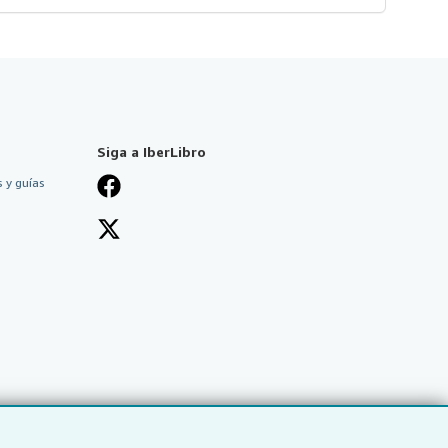
Siga a IberLibro
 y guías