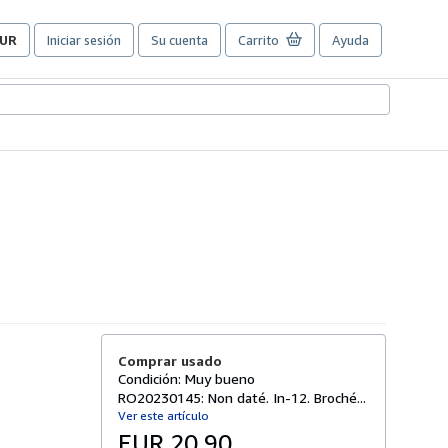
UR
Iniciar sesión
Su cuenta
Carrito
Ayuda
referencias
e
ompra
el
itio.
Comprar usado
Condición: Muy bueno
RO20230145: Non daté. In-12. Broché...
Ver este artículo
EUR 20,90