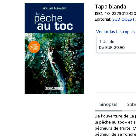
Tapa blanda
ISBN 10: 2879018420
Editorial:
SUD OUEST
Ver todas las
copias
1 Usado
De
EUR 20,90
Sinopsis
Sobr
Sinopsis
De l'ouverture de La
la pêche au toc - et 
pêcheurs de truite. 
pêcheur de se fondre 