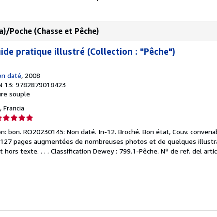
a)/Poche (Chasse et Pêche)
ide pratique illustré (Collection : "Pêche")
on daté
, 2008
N 13: 9782879018423
re souple
 Francia
lificación
el
ón: bon. RO20230145: Non daté. In-12. Broché. Bon état, Couv. convena
endedor:
ais. 127 pages augmentées de nombreuses photos et de quelques illustra
 hors texte. . . . Classification Dewey : 799.1-Pêche.
Nº de ref. del ar
e
strellas