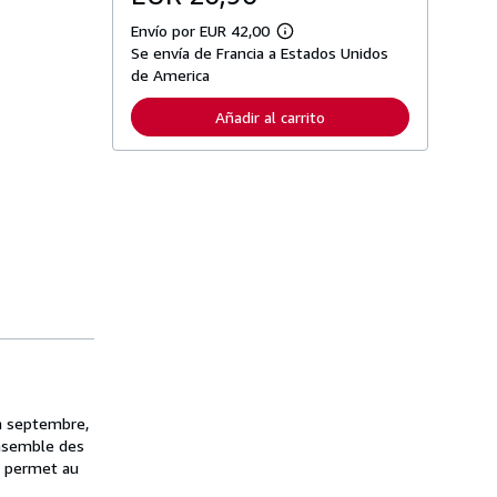
Envío por EUR 42,00
M
Se envía de Francia a Estados Unidos
á
s
de America
i
n
Añadir al carrito
f
o
r
m
a
c
i
ó
n
s
o
b
r
e
l
a
s
t
a
en septembre,
r
ensemble des
i
, permet au
f
a