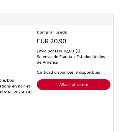
s
d
e
e
n
v
í
Comprar usado
o
EUR 20,90
Envío por EUR 42,00
Más
Se envía de Francia a Estados Unidos
información
sobre
de America
las
tarifas
Cantidad disponible: 9 disponibles
de
envío
ble, Dos
Añadir al carrito
tions en noir et
tículo: RO20230145