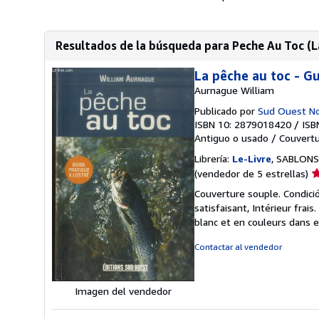
Resultados de la búsqueda para Peche Au Toc (L
La pêche au toc - Gu
Aurnague William
Publicado por
Sud Ouest N
ISBN 10: 2879018420
/
ISB
Antiguo o usado
/
Couvertu
Librería:
Le-Livre
, SABLONS,
Ca
(vendedor de 5 estrellas)
d
Couverture souple. Condici
v
satisfaisant, Intérieur fr
5
blanc et en couleurs dans et
d
5
Contactar al vendedor
e
Imagen del vendedor