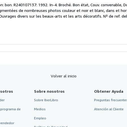
el
n: bon. R240107137: 1992. In-4. Broché. Bon état, Couv. convenable, Do
endedor:
agmentées de nombreuses photos couleur et noir et blanc, dans et hors t
Ouvrages divers sur les beaux-arts et les arts décoratifs.
Nº de ref. del
e
strellas
Volver al inicio
sotros
Sobre nosotros
Obtener Ayuda
der
Sobre IberLibro
Preguntas frecuentes
 programa de
Medios
Atención al Cliente
Empleo
vendedor