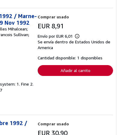
t 1992 / Marne-
Comprar usado
29 Nov 1992
EUR 8,91
lles Mihalcean;
ancois Sullivan;
Envío por EUR 6,01
Más
Se envía dentro de Estados Unidos de
información
sobre
America
las
tarifas
Cantidad disponible: 1 disponibles
de
envío
Añadir al carrito
system: 1. Fine 2.
07
obre 1992 /
Comprar usado
EUR 30,90