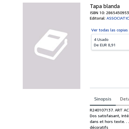
Tapa blanda
ISBN 10: 2865450953
Editorial:
ASSOCIATIO
Ver todas las
copias
4 Usado
De
EUR 8,91
Sinopsis
Deta
Sinopsis
R240107137. ART ACT
Dos satisfaisant, Int
dans et hors texte. . 
décoratifs