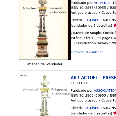
Publicado por
Art Actuel
, 1
ISBN 10: 2865450953
/
ISB
Antiguo o usado
/
Couvertu
Librería:
Le-Livre
, SABLONS,
Ca
(vendedor de 5 estrellas)
d
Couverture souple. Condició
v
Intérieur frais. 125 pages.
5
. . Classification Dewey : 7
d
5
Contactar al vendedor
e
Imagen del vendedor
ART ACTUEL - PRES
COLLECTIF
Publicado por
ASSOCIATION
ISBN 10: 2865450953
/
ISB
Antiguo o usado
/
Couvertu
Librería:
Le-Livre
, SABLONS,
Ca
(vendedor de 5 estrellas)