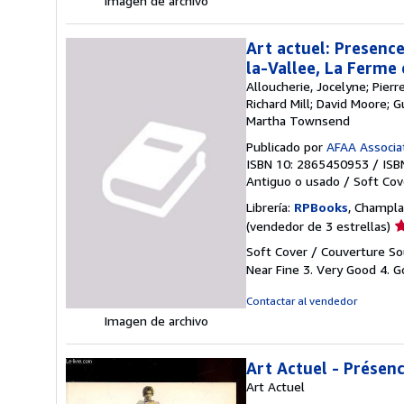
Imagen de archivo
e
Art actuel: Presence
la-Vallee, La Ferme
Alloucherie, Jocelyne; Pier
Richard Mill; David Moore; 
Martha Townsend
Publicado por
AFAA Associat
ISBN 10: 2865450953
/
ISB
Antiguo o usado
/
Soft Cov
Librería:
RPBooks
, Champla
Ca
(vendedor de 3 estrellas)
d
Soft Cover / Couverture Sou
v
Near Fine 3. Very Good 4. Go
3
d
Contactar al vendedor
5
Imagen de archivo
e
Art Actuel - Présen
Art Actuel