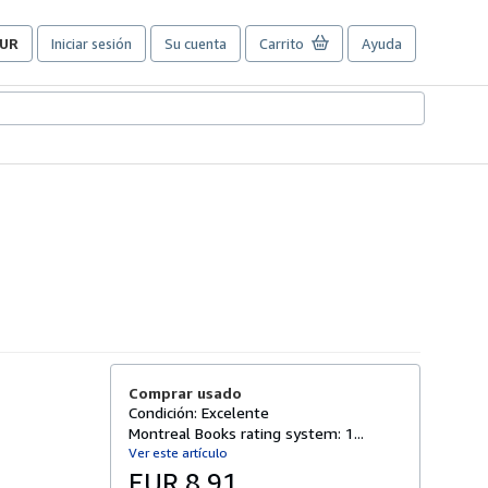
UR
Iniciar sesión
Su cuenta
Carrito
Ayuda
referencias
e
ompra
el
itio.
Comprar usado
Condición: Excelente
Montreal Books rating system: 1...
Ver este artículo
EUR 8,91