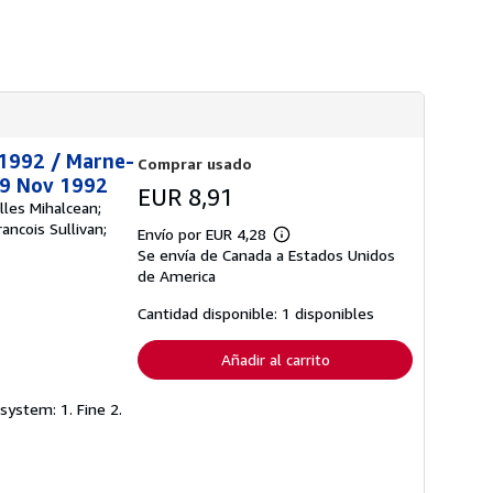
s
d
e
e
n
v
í
o
t 1992 / Marne-
Comprar usado
29 Nov 1992
EUR 8,91
lles Mihalcean;
ancois Sullivan;
Envío por EUR 4,28
Más
Se envía de Canada a Estados Unidos
información
sobre
de America
las
tarifas
Cantidad disponible: 1 disponibles
de
envío
Añadir al carrito
system: 1. Fine 2.