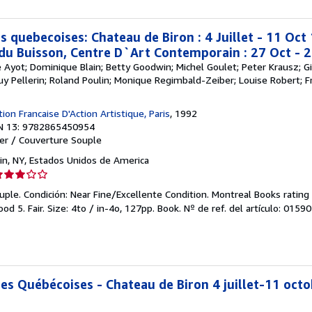
strellas
s quebecoises: Chateau de Biron : 4 Juillet - 11 Oc
 du Buisson, Centre D`Art Contemporain : 27 Oct - 
re Ayot; Dominique Blain; Betty Goodwin; Michel Goulet; Peter Krausz; Gi
Guy Pellerin; Roland Poulin; Monique Regimbald-Zeiber; Louise Robert; Fr
ion Francaise D'Action Artistique, Paris
, 1992
N 13: 9782865450954
er / Couverture Souple
in, NY, Estados Unidos de America
lificación
el
ple. Condición: Near Fine/Excellente Condition. Montreal Books rating 
endedor:
od 5. Fair. Size: 4to / in-4o, 127pp. Book.
Nº de ref. del artículo: 0159
e
strellas
ces Québécoises - Chateau de Biron 4 juillet-11 oct