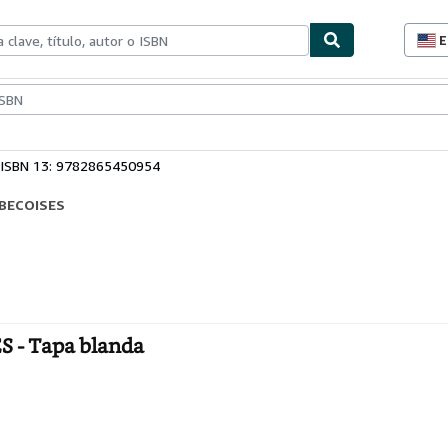
E
P
d
c
ionismo
Vendedores
Comenzar a vender
d
s
ISBN 13: 9782865450954
EBECOISES
 - Tapa blanda