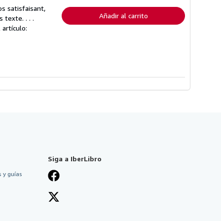
envío
s satisfaisant,
Añadir al carrito
exte. . . .
 artículo:
Siga a IberLibro
 y guías