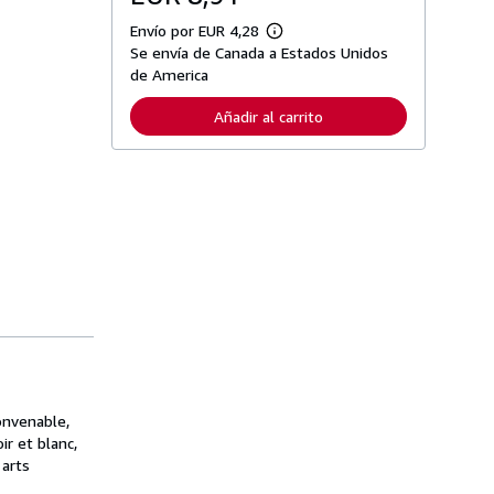
Envío por EUR 4,28
M
Se envía de Canada a Estados Unidos
á
s
de America
i
n
Añadir al carrito
f
o
r
m
a
c
i
ó
n
s
o
b
r
e
l
a
s
t
a
onvenable,
r
r et blanc,
i
 arts
f
a