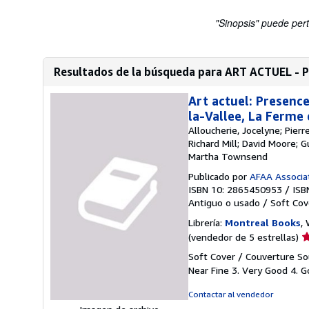
"Sinopsis" puede pert
Resultados de la búsqueda para ART ACTUEL 
Art actuel: Presence
la-Vallee, La Ferme
Alloucherie, Jocelyne; Pier
Richard Mill; David Moore; 
Martha Townsend
Publicado por
AFAA Associat
ISBN 10: 2865450953
/
ISB
Antiguo o usado
/
Soft Cov
Librería:
Montreal Books
,
Ca
(vendedor de 5 estrellas)
d
Soft Cover / Couverture Sou
v
Near Fine 3. Very Good 4. Go
5
d
Contactar al vendedor
5