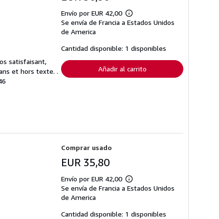
Envío por EUR 42,00
Más
Se envía de Francia a Estados Unidos
información
sobre
de America
las
tarifas
Cantidad disponible: 1 disponibles
de
envío
s satisfaisant,
Añadir al carrito
ns et hors texte. .
46
Comprar usado
EUR 35,80
Envío por EUR 42,00
Más
Se envía de Francia a Estados Unidos
información
sobre
de America
las
tarifas
Cantidad disponible: 1 disponibles
de