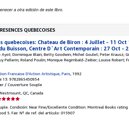
enecer a otra edición de este libro.
- PRESENCES QUEBECOISES
s quebecoises: Chateau de Biron : 4 Juillet - 11 Oc
 du Buisson, Centre D`Art Contemporain : 27 Oct - 
re Ayot; Dominique Blain; Betty Goodwin; Michel Goulet; Peter Krausz; Gi
Guy Pellerin; Roland Poulin; Monique Regimbald-Zeiber; Louise Robert; Fr
ion Francaise D'Action Artistique, Paris
, 1992
N 13: 9782865450954
er / Couverture Souple
 Westmount, QC, Canada
lificación
el
ple. Condición: Near Fine/Excellente Condition. Montreal Books rating 
endedor:
od 5. Fair.
Nº de ref. del artículo: 015907
e