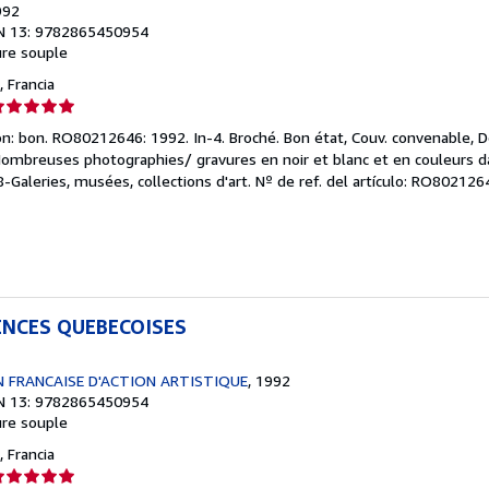
992
N 13: 9782865450954
re souple
 Francia
lificación
el
n: bon. RO80212646: 1992. In-4. Broché. Bon état, Couv. convenable, Do
endedor:
 Nombreuses photographies/ gravures en noir et blanc et en couleurs da
08-Galeries, musées, collections d'art.
Nº de ref. del artículo: RO802126
e
strellas
ENCES QUEBECOISES
 FRANCAISE D'ACTION ARTISTIQUE
, 1992
N 13: 9782865450954
re souple
 Francia
lificación