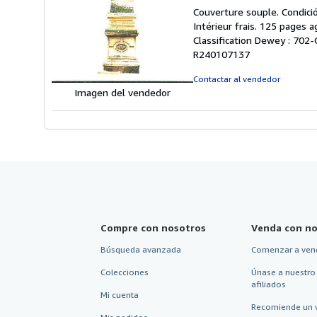
d
Couverture souple. Condició
v
Intérieur frais. 125 pages 
5
Classification Dewey : 702-
d
R240107137
5
e
Contactar al vendedor
Imagen del vendedor
Compre con nosotros
Venda con no
Búsqueda avanzada
Comenzar a ven
Colecciones
Únase a nuestro
afiliados
Mi cuenta
Recomiende un 