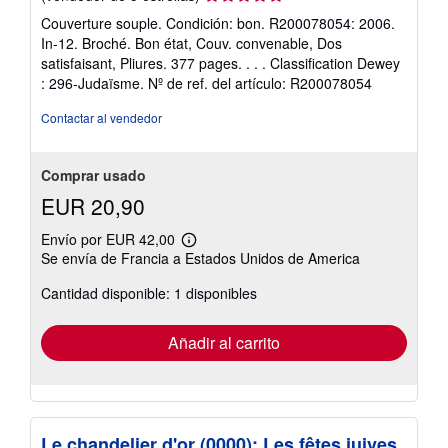
del
Couverture souple. Condición: bon. R200078054: 2006.
vendedor:
In-12. Broché. Bon état, Couv. convenable, Dos
5
satisfaisant, Pliures. 377 pages. . . . Classification Dewey
de
: 296-Judaïsme.
Nº de ref. del artículo: R200078054
5
estrellas
Contactar al vendedor
Comprar usado
EUR 20,90
Envío por EUR 42,00
Más
Se envía de Francia a Estados Unidos de America
información
sobre
Cantidad disponible: 1 disponibles
las
tarifas
de
envío
Añadir al carrito
Le chandelier d'or (0000): Les fêtes juives