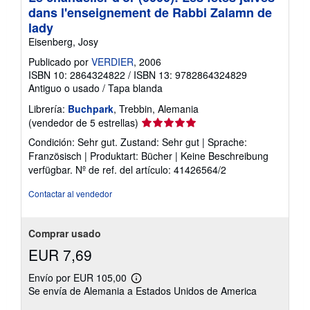
dans l'enseignement de Rabbi Zalamn de
lady
Eisenberg, Josy
Publicado por
VERDIER
, 2006
ISBN 10: 2864324822
/
ISBN 13: 9782864324829
Antiguo o usado
/
Tapa blanda
Librería:
Buchpark
, Trebbin, Alemania
Calificación
(vendedor de 5 estrellas)
del
Condición: Sehr gut. Zustand: Sehr gut | Sprache:
vendedor:
Französisch | Produktart: Bücher | Keine Beschreibung
5
verfügbar.
Nº de ref. del artículo: 41426564/2
de
5
Contactar al vendedor
estrellas
Comprar usado
EUR 7,69
Envío por EUR 105,00
Más
Se envía de Alemania a Estados Unidos de America
información
sobre