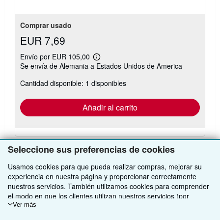
estrellas
Comprar usado
EUR 7,69
Envío por EUR 105,00
Más
Se envía de Alemania a Estados Unidos de America
información
sobre
Cantidad disponible: 1 disponibles
las
tarifas
de
envío
Añadir al carrito
Seleccione sus preferencias de cookies
Usamos cookies para que pueda realizar compras, mejorar su
experiencia en nuestra página y proporcionar correctamente
VOLVER AL INICIO
nuestros servicios. También utilizamos cookies para comprender
el modo en que los clientes utilizan nuestros servicios (por
ejemplo, midiendo las visitas al sitio) y así poder realizar mejoras.
Ver más
Compre con nosotros
Si está de acuerdo, también utilizaremos cookies de terceros