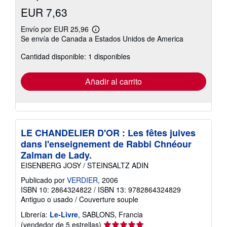
EUR 7,63
Envío por EUR 25,96
Más
Se envía de Canada a Estados Unidos de America
información
sobre
Cantidad disponible: 1 disponibles
las
tarifas
de
envío
Añadir al carrito
LE CHANDELIER D'OR : Les fêtes juives
dans l'enseignement de Rabbi Chnéour
Zalman de Lady.
EISENBERG JOSY / STEINSALTZ ADIN
Publicado por
VERDIER
, 2006
ISBN 10: 2864324822
/
ISBN 13: 9782864324829
Antiguo o usado
/
Couverture souple
Librería:
Le-Livre
, SABLONS, Francia
Calificación
(vendedor de 5 estrellas)