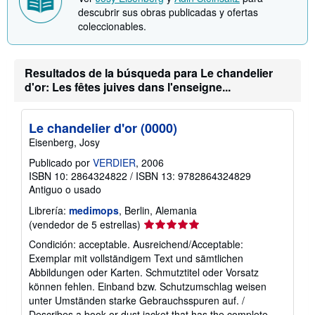
descubrir sus obras publicadas y ofertas
coleccionables.
Resultados de la búsqueda para Le chandelier
d'or: Les fêtes juives dans l'enseigne...
Le chandelier d'or (0000)
Eisenberg, Josy
Publicado por
VERDIER
, 2006
ISBN 10: 2864324822
/
ISBN 13: 9782864324829
Antiguo o usado
Librería:
medimops
, Berlin, Alemania
Calificación
(vendedor de 5 estrellas)
del
Condición: acceptable. Ausreichend/Acceptable:
vendedor:
Exemplar mit vollständigem Text und sämtlichen
5
Abbildungen oder Karten. Schmutztitel oder Vorsatz
de
können fehlen. Einband bzw. Schutzumschlag weisen
5
unter Umständen starke Gebrauchsspuren auf. /
estrellas
Describes a book or dust jacket that has the complete