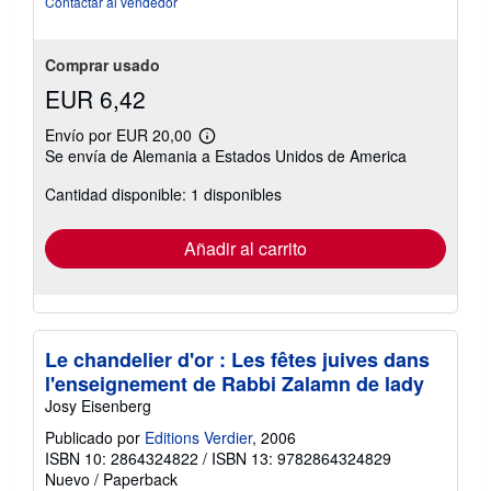
Contactar al vendedor
Comprar usado
EUR 6,42
Envío por EUR 20,00
Más
Se envía de Alemania a Estados Unidos de America
información
sobre
Cantidad disponible: 1 disponibles
las
tarifas
de
envío
Añadir al carrito
Le chandelier d'or : Les fêtes juives dans
l'enseignement de Rabbi Zalamn de lady
Josy Eisenberg
Publicado por
Editions Verdier
, 2006
ISBN 10: 2864324822
/
ISBN 13: 9782864324829
Nuevo
/
Paperback