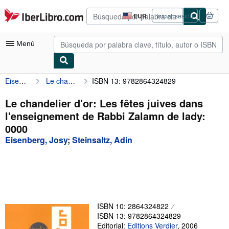
Pasar al contenido principal
IberLibro.com
EUR
Iniciar sesión
Preferencias
de
compra
Menú
del
sitio.
Eisenberg, Josy
Le chandelier d'or: Les fêtes juives dans l'enseignement de Rabbi Zalamn de lady: 0000
ISBN 13: 9782864324829
Mi cuenta
Consultar mis pedidos
Le chandelier d'or: Les fêtes juives dans
l'enseignement de Rabbi Zalamn de lady:
Búsqueda avanzada
0000
Colecciones
Eisenberg, Josy
;
Steinsaltz, Adin
Libros antiguos
Arte y coleccionismo
Vendedores
ISBN 10: 2864324822
Comenzar a vender
ISBN 13: 9782864324829
Ayuda
Editorial:
Editions Verdier
,
2006