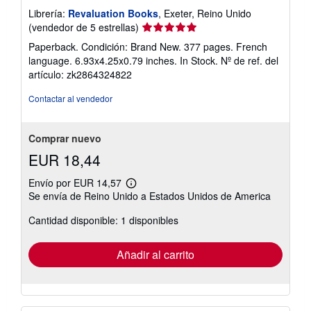
Librería:
Revaluation Books
, Exeter, Reino Unido
Calificación
(vendedor de 5 estrellas)
del
Paperback. Condición: Brand New. 377 pages. French
vendedor:
language. 6.93x4.25x0.79 inches. In Stock.
Nº de ref. del
5
artículo: zk2864324822
de
5
Contactar al vendedor
estrellas
Comprar nuevo
EUR 18,44
Envío por EUR 14,57
Más
Se envía de Reino Unido a Estados Unidos de America
información
sobre
Cantidad disponible: 1 disponibles
las
tarifas
de
envío
Añadir al carrito