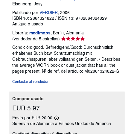
Eisenberg, Josy
Publicado por
VERDIER
, 2006
ISBN 10: 2864324822
/
ISBN 13: 9782864324829
Antiguo o usado
Librería:
medimops
, Berlin, Alemania
Calificación
(vendedor de 5 estrellas)
del
Condición: good. Befriedigend/Good: Durchschnittlich
vendedor:
erhaltenes Buch bzw. Schutzumschlag mit
5
Gebrauchsspuren, aber vollständigen Seiten. / Describes
de
the average WORN book or dust jacket that has all the
5
pages present.
Nº de ref. del artículo: M02864324822-G
estrellas
Contactar al vendedor
Comprar usado
EUR 5,97
Envío por EUR 20,00
Más
Se envía de Alemania a Estados Unidos de America
información
sobre
Cantidad disponible: 2 disponibles
las