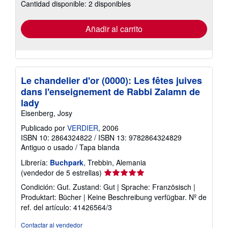
Cantidad disponible: 2 disponibles
las
tarifas
de
envío
Añadir al carrito
Le chandelier d'or (0000): Les fêtes juives
dans l'enseignement de Rabbi Zalamn de
lady
Eisenberg, Josy
Publicado por
VERDIER
, 2006
ISBN 10: 2864324822
/
ISBN 13: 9782864324829
Antiguo o usado
/
Tapa blanda
Librería:
Buchpark
, Trebbin, Alemania
Calificación
(vendedor de 5 estrellas)
del
Condición: Gut. Zustand: Gut | Sprache: Französisch |
vendedor:
Produktart: Bücher | Keine Beschreibung verfügbar.
Nº de
5
ref. del artículo: 41426564/3
de
5
Contactar al vendedor