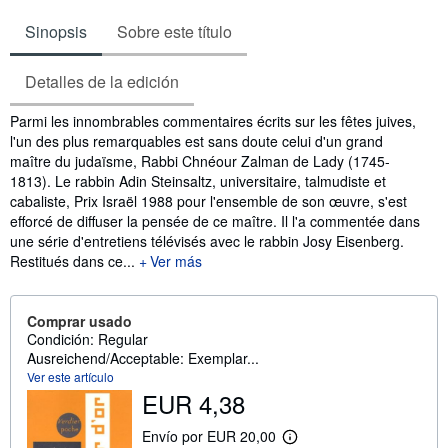
Sinopsis
Sobre este título
Detalles de la edición
Sinopsis
Parmi les innombrables commentaires écrits sur les fêtes juives,
l'un des plus remarquables est sans doute celui d'un grand
maître du judaïsme, Rabbi Chnéour Zalman de Lady (1745-
1813). Le rabbin Adin Steinsaltz, universitaire, talmudiste et
cabaliste, Prix Israël 1988 pour l'ensemble de son œuvre, s'est
efforcé de diffuser la pensée de ce maître. Il l'a commentée dans
une série d'entretiens télévisés avec le rabbin Josy Eisenberg.
Restitués dans ce...
Ver más
Comprar usado
Condición: Regular
Ausreichend/Acceptable: Exemplar...
Ver este artículo
EUR 4,38
Envío por EUR 20,00
M