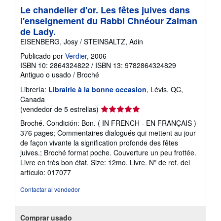
Le chandelier d'or. Les fêtes juives dans
l'enseignement du Rabbi Chnéour Zalman
de Lady.
EISENBERG, Josy / STEINSALTZ, Adin
Publicado por
Verdier
, 2006
ISBN 10: 2864324822
/
ISBN 13: 9782864324829
Antiguo o usado
/
Broché
Librería:
Librairie à la bonne occasion
, Lévis, QC,
Canada
Calificación
(vendedor de 5 estrellas)
del
Broché. Condición: Bon. ( IN FRENCH - EN FRANÇAIS )
vendedor:
376 pages; Commentaires dialogués qui mettent au jour
5
de façon vivante la signification profonde des fêtes
de
juives.; Broché format poche. Couverture un peu frottée.
5
Livre en très bon état. Size: 12mo. Livre.
Nº de ref. del
estrellas
artículo: 017077
Contactar al vendedor
Comprar usado