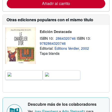
c
Añadir al carrito
e
i
n
ó
v
n
í
s
o
Otras ediciones populares con el mismo título
o
b
r
Edición Destacada
e
l
ISBN 10:
2864320746
ISBN 13:
a
s
9782864320746
t
Editorial:
Editions Verdier, 2002
a
Tapa blanda
r
i
f
a
s
d
e
e
n
v
í
o
Descubre más de los colaboradores
Ver
Josy Eisenberg
y
Adin Steinsaltz
para