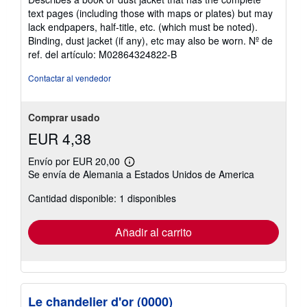
text pages (including those with maps or plates) but may
lack endpapers, half-title, etc. (which must be noted).
Binding, dust jacket (if any), etc may also be worn.
Nº de
ref. del artículo: M02864324822-B
Contactar al vendedor
Comprar usado
EUR 4,38
Envío por EUR 20,00
Más
Se envía de Alemania a Estados Unidos de America
información
sobre
Cantidad disponible: 1 disponibles
las
tarifas
de
envío
Añadir al carrito
Le chandelier d'or (0000)