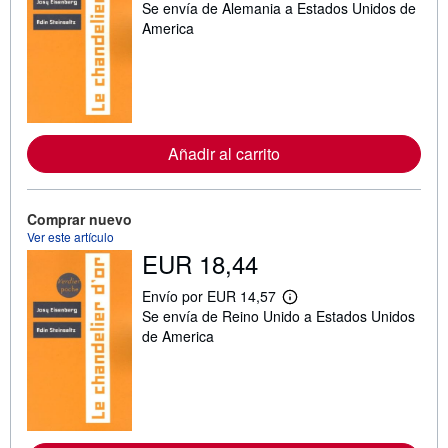
Se envía de Alemania a Estados Unidos de
á
s
America
i
n
f
o
r
m
a
c
Añadir al carrito
i
ó
n
s
Comprar nuevo
o
b
Ver este artículo
r
EUR 18,44
e
l
Envío por EUR 14,57
a
M
s
Se envía de Reino Unido a Estados Unidos
á
t
s
de America
a
i
r
n
i
f
f
o
a
r
s
m
d
a
e