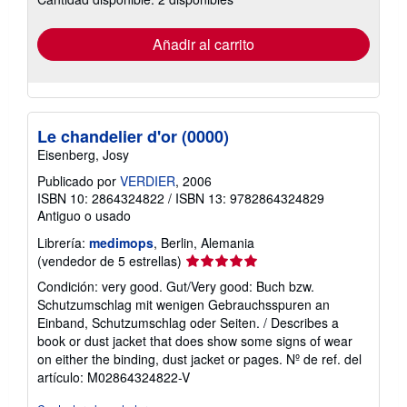
tarifas
de
envío
Añadir al carrito
Le chandelier d'or (0000)
Eisenberg, Josy
Publicado por
VERDIER
, 2006
ISBN 10: 2864324822
/
ISBN 13: 9782864324829
Antiguo o usado
Librería:
medimops
, Berlin, Alemania
Calificación
(vendedor de 5 estrellas)
del
Condición: very good. Gut/Very good: Buch bzw.
vendedor:
Schutzumschlag mit wenigen Gebrauchsspuren an
5
Einband, Schutzumschlag oder Seiten. / Describes a
de
book or dust jacket that does show some signs of wear
5
on either the binding, dust jacket or pages.
Nº de ref. del
estrellas
artículo: M02864324822-V