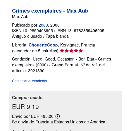
Crimes exemplaires - Max Aub
Max Aub
Publicado por
2000
, 2000
ISBN 10: 2859406905
/
ISBN 13: 9782859406905
Antiguo o usado
/
Tapa blanda
Librería:
ChouetteCoop
, Kervignac, Francia
Calificación
(vendedor de 5 estrellas)
del
Condición: Used: Good. Occasion - Bon Etat - Crimes
vendedor:
exemplaires (2000) - Grand Format.
Nº de ref. del
5
artículo: 3021390
de
5
Contactar al vendedor
estrellas
Comprar usado
EUR 9,19
Envío por EUR 495,00
Más
Se envía de Francia a Estados Unidos de America
información
sobre