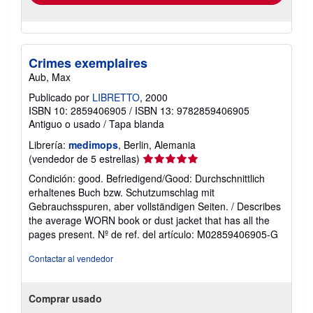
Crimes exemplaires
Aub, Max
Publicado por
LIBRETTO
, 2000
ISBN 10: 2859406905
/
ISBN 13: 9782859406905
Antiguo o usado
/
Tapa blanda
Librería:
medimops
, Berlin, Alemania
Calificación
(vendedor de 5 estrellas)
del
Condición: good. Befriedigend/Good: Durchschnittlich
vendedor:
erhaltenes Buch bzw. Schutzumschlag mit
5
Gebrauchsspuren, aber vollständigen Seiten. / Describes
de
the average WORN book or dust jacket that has all the
5
pages present.
Nº de ref. del artículo: M02859406905-G
estrellas
Contactar al vendedor
Comprar usado