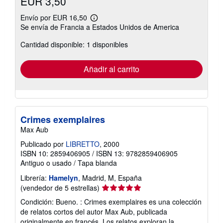
EUR 3,50
Envío por EUR 16,50
Más
Se envía de Francia a Estados Unidos de America
información
sobre
Cantidad disponible: 1 disponibles
las
tarifas
de
envío
Añadir al carrito
Crimes exemplaires
Max Aub
Publicado por
LIBRETTO
, 2000
ISBN 10: 2859406905
/
ISBN 13: 9782859406905
Antiguo o usado
/
Tapa blanda
Librería:
Hamelyn
, Madrid, M, España
Calificación
(vendedor de 5 estrellas)
del
Condición: Bueno. : Crimes exemplaires es una colección
vendedor:
de relatos cortos del autor Max Aub, publicada
5
originalmente en francés. Los relatos exploran la