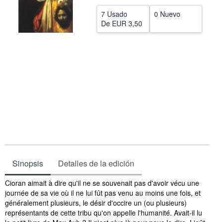
CERRAR
7 Usado
0 Nuevo
De
EUR 3,50
Sinopsis
Detalles de la edición
Sinopsis
Cioran aimait à dire qu'il ne se souvenait pas d'avoir vécu une
journée de sa vie où il ne lui fût pas venu au moins une fois, et
généralement plusieurs, le désir d'occire un (ou plusieurs)
représentants de cette tribu qu'on appelle l'humanité. Avait-il lu