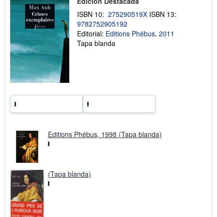
Edición Destacada
r
e
ISBN 10:
275290519X
ISBN 13:
l
9782752905192
a
Editorial:
Editions Phébus, 2011
s
t
Tapa blanda
a
r
i
f
a
s
d
e
e
n
v
í
Editions Phébus, 1998 (Tapa blanda)
o
(Tapa blanda)