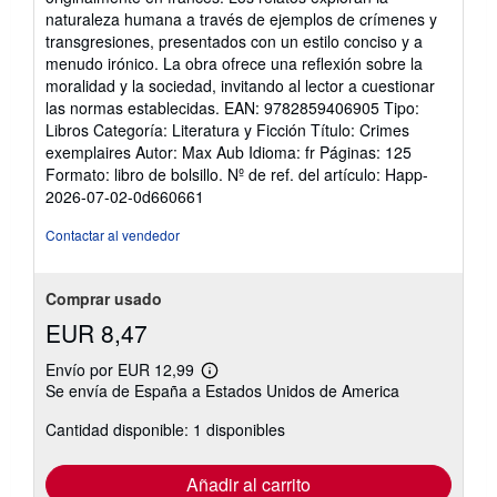
de
naturaleza humana a través de ejemplos de crímenes y
5
transgresiones, presentados con un estilo conciso y a
estrellas
menudo irónico. La obra ofrece una reflexión sobre la
moralidad y la sociedad, invitando al lector a cuestionar
las normas establecidas. EAN: 9782859406905 Tipo:
Libros Categoría: Literatura y Ficción Título: Crimes
exemplaires Autor: Max Aub Idioma: fr Páginas: 125
Formato: libro de bolsillo.
Nº de ref. del artículo: Happ-
2026-07-02-0d660661
Contactar al vendedor
Comprar usado
EUR 8,47
Envío por EUR 12,99
Más
Se envía de España a Estados Unidos de America
información
sobre
Cantidad disponible: 1 disponibles
las
tarifas
de
envío
Añadir al carrito