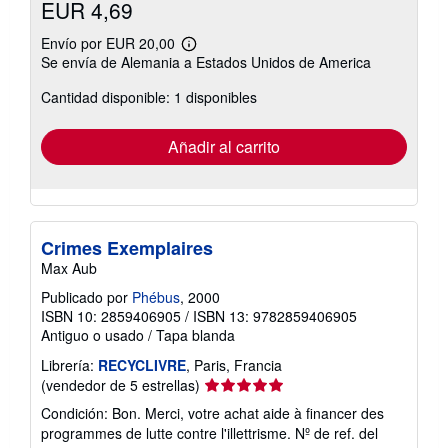
EUR 4,69
Envío por EUR 20,00
Más
Se envía de Alemania a Estados Unidos de America
información
sobre
Cantidad disponible: 1 disponibles
las
tarifas
de
envío
Añadir al carrito
Crimes Exemplaires
Max Aub
Publicado por
Phébus
, 2000
ISBN 10: 2859406905
/
ISBN 13: 9782859406905
Antiguo o usado
/
Tapa blanda
Librería:
RECYCLIVRE
, Paris, Francia
Calificación
(vendedor de 5 estrellas)
del
Condición: Bon. Merci, votre achat aide à financer des
vendedor:
programmes de lutte contre l'illettrisme.
Nº de ref. del
5