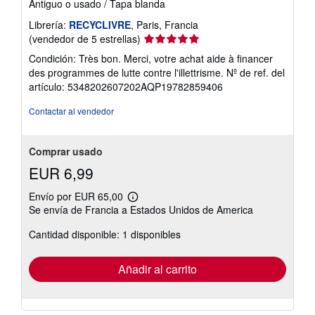
Antiguo o usado
/
Tapa blanda
Librería:
RECYCLIVRE
, Paris, Francia
Calificación
(vendedor de 5 estrellas)
del
Condición: Très bon. Merci, votre achat aide à financer
vendedor:
des programmes de lutte contre l'illettrisme.
Nº de ref. del
5
artículo: 5348202607202AQP19782859406
de
5
Contactar al vendedor
estrellas
Comprar usado
EUR 6,99
Envío por EUR 65,00
Más
Se envía de Francia a Estados Unidos de America
información
sobre
Cantidad disponible: 1 disponibles
las
tarifas
de
envío
Añadir al carrito