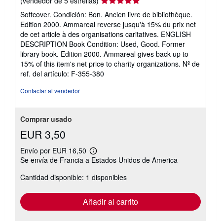
(vendedor de 5 estrellas)
del
Softcover. Condición: Bon. Ancien livre de bibliothèque.
vendedor:
Edition 2000. Ammareal reverse jusqu'à 15% du prix net
5
de cet article à des organisations caritatives. ENGLISH
de
DESCRIPTION Book Condition: Used, Good. Former
5
library book. Edition 2000. Ammareal gives back up to
estrellas
15% of this item's net price to charity organizations.
Nº de
ref. del artículo: F-355-380
Contactar al vendedor
Comprar usado
EUR 3,50
Envío por EUR 16,50
Más
Se envía de Francia a Estados Unidos de America
información
sobre
Cantidad disponible: 1 disponibles
las
tarifas
de
envío
Añadir al carrito