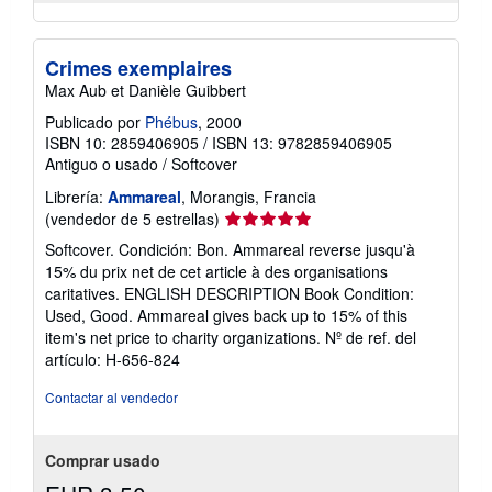
Crimes exemplaires
Max Aub et Danièle Guibbert
Publicado por
Phébus
, 2000
ISBN 10: 2859406905
/
ISBN 13: 9782859406905
Antiguo o usado
/
Softcover
Librería:
Ammareal
, Morangis, Francia
Calificación
(vendedor de 5 estrellas)
del
Softcover. Condición: Bon. Ammareal reverse jusqu'à
vendedor:
15% du prix net de cet article à des organisations
5
caritatives. ENGLISH DESCRIPTION Book Condition:
de
Used, Good. Ammareal gives back up to 15% of this
5
item's net price to charity organizations.
Nº de ref. del
estrellas
artículo: H-656-824
Contactar al vendedor
Comprar usado