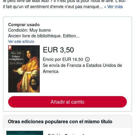
le petit livre de Max Aub ? Il n'est plus là pour nous le dire. L'eût-
il fait qu'un vif sentiment d'envie n'eut pas manqué...
Ver más
Comprar usado
Condición: Muy bueno
Ancien livre de bibliothèque. Edition...
Ver este artículo
EUR 3,50
Envío por EUR 16,50
M
Se envía de Francia a Estados Unidos de
á
s
America
i
n
f
o
r
m
Añadir al carrito
a
c
i
ó
n
Otras ediciones populares con el mismo título
s
o
b