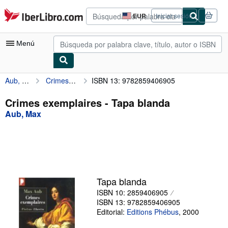
Pasar al contenido principal
IberLibro.com
EUR
Iniciar sesión
Preferencias
de
compra
Menú
del
sitio.
Aub, Max
Crimes exemplaires
ISBN 13: 9782859406905
Mi cuenta
Consultar mis pedidos
Crimes exemplaires - Tapa blanda
Aub, Max
Búsqueda avanzada
Colecciones
Libros antiguos
Arte y coleccionismo
Tapa blanda
Vendedores
ISBN 10: 2859406905
ISBN 13: 9782859406905
Comenzar a vender
Editorial:
Editions Phébus
,
2000
Ayuda