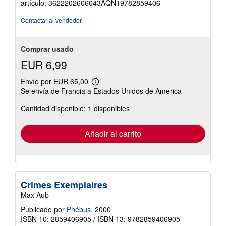
artículo: 3622202606043AQN19782859406
de
5
Contactar al vendedor
estrellas
Comprar usado
EUR 6,99
Envío por EUR 65,00
Más
Se envía de Francia a Estados Unidos de America
información
sobre
Cantidad disponible: 1 disponibles
las
tarifas
de
envío
Añadir al carrito
Crimes Exemplaires
Max Aub
Publicado por
Phébus
, 2000
ISBN 10: 2859406905
/
ISBN 13: 9782859406905